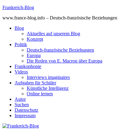
Skip
Frankreich-Blog
to
www.france-blog.info – Deutsch-französische Beziehungen
content
Blog
Aktuelles auf unserem Blog
Konzept
Politik
Deutsch-französische Beziehungen
Europa
Die Reden von E. Macron über Europa
Frankophonie
Videos
Interviews imaginaires
Aufgaben für Schüler
Künstliche Intelligenz
Online lernen
Autor
Suchen
Datenschutz
Impressum