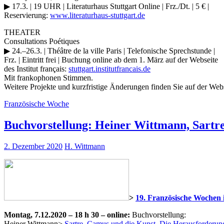
▶ 17.3. | 19 UHR | Literaturhaus Stuttgart Online | Frz./Dt. | 5 € |
Reservierung:
www.literaturhaus-stuttgart.de
THEATER
Consultations Poétiques
▶ 24.–26.3. | Théâtre de la ville Paris | Telefonische Sprechstunde |
Frz. | Eintritt frei | Buchung online ab dem 1. März auf der Webseite
des Institut français:
stuttgart.institutfrancais.de
Mit frankophonen Stimmen.
Weitere Projekte und kurzfristige Änderungen finden Sie auf der Web
Französische Woche
Buchvorstellung: Heiner Wittmann, Sartr
2. Dezember 2020
H. Wittmann
>
19. Französische Wochen
Montag, 7.12.2020 – 18 h 30 – online:
Buchvorstellung:
Heiner Wittmann>
Sartre, Camus und die Kunst. Die Herausforderung