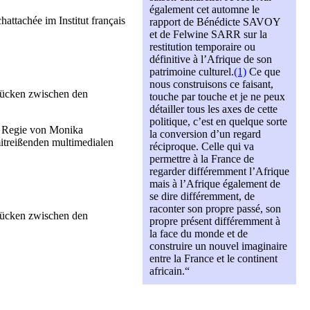
également cet automne le
ttachée im Institut français
rapport de Bénédicte SAVOY
et de Felwine SARR sur la
restitution temporaire ou
définitive à l’Afrique de son
patrimoine culturel.
(1)
Ce que
nous construisons ce faisant,
rücken zwischen den
touche par touche et je ne peux
détailler tous les axes de cette
politique, c’est en quelque sorte
er Regie von Monika
la conversion d’un regard
itreißenden multimedialen
réciproque. Celle qui va
permettre à la France de
regarder différemment l’Afrique
mais à l’Afrique également de
se dire différemment, de
raconter son propre passé, son
rücken zwischen den
propre présent différemment à
la face du monde et de
construire un nouvel imaginaire
entre la France et le continent
africain.“