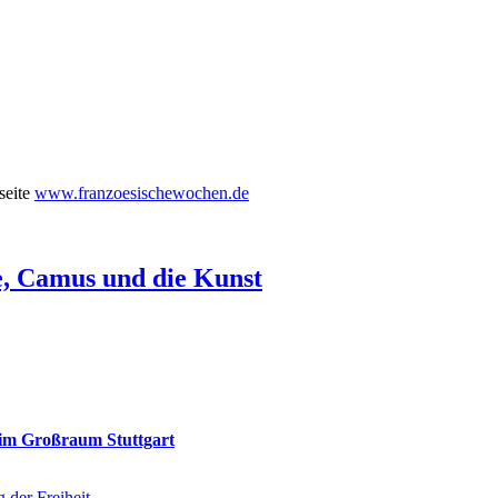
seite
www.franzoesischewochen.de
e, Camus und die Kunst
 im Großraum Stuttgart
 der Freiheit