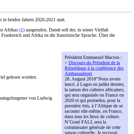
 in beiden Jahren 2020-2021 statt.
hr Afrikas
(1)
ausgerufen. Damit soll der, in seiner Vielfalt
ankreich und Afrika ist die französische Sprache. Über die
Président Emmanuel Macron :
>
Discours du Président de la
République à la conférence des
Ambassadeurs
iel gelesen worden.
28. August 2018″Nous avons
lancé, à Lagos en juillet dernier,
la saison des cultures africaines,
qui sera organisée en France en
Staatsgefangener von Ludwig
2020 et qui permettra, pour la
première fois, à l’Afrique de se
raconter elle-même, en France,
dans tous les lieux de culture.
N’Goné FALL sera la
commissaire générale de cette
saison culturelle. Je recevrai