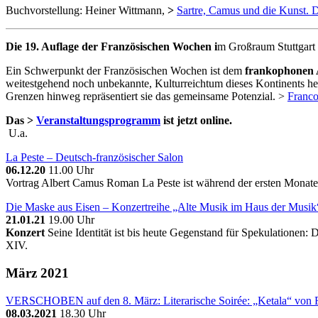
Buchvorstellung: Heiner Wittmann,
>
Sartre, Camus und die Kunst. D
Die 19. Auflage der
Französischen Wochen i
m Großraum Stuttgart 
Ein Schwerpunkt der Französischen Wochen ist dem
frankophonen 
weitestgehend noch unbekannte, Kulturreichtum dieses Kontinents he
Grenzen hinweg repräsentiert sie das gemeinsame Potenzial. >
Franc
Das >
Veranstaltungsprogramm
ist jetzt online.
U.a.
La Peste – Deutsch-französischer Salon
06.12.20
11.00 Uhr
Vortrag Albert Camus Roman La Peste ist während der ersten Monate
Die Maske aus Eisen – Konzertreihe „Alte Musik im Haus der Musik
21.01.21
19.00 Uhr
Konzert
Seine Identität ist bis heute Gegenstand für Spekulationen
XIV.
März 2021
VERSCHOBEN auf den 8. März: Literarische Soirée: „Ketala“ von 
08.03.2021
18.30 Uhr