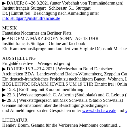
▶ DAUER: 8.–26.3.2021 (unter Vorbehalt von Terminänderungen) |
Institut français Stuttgart | Schlossstr. 51, Stuttgart |
Dt. | Eintritt frei | Besichtigung nach Anmeldung unter
info.stuttgart@institutfrancais.de
MUSIK
Fantaisies Nocturnes am Berliner Platz
▶ AB DEM 7. MÄRZ JEDEN SONNTAG 18 UHR |
Institut français Stuttgart | Online auf facebook
Ein Kammermusikprogramm kuratiert von Virginie Déjos mit Musikern
AUSSTELLUNG
Frugalité créative – Weniger ist genug
▶ DAUER: 15.3.–23.4.2021 | Wechselraum Bund Deutscher
Architekten BDA, Landesverband Baden-Württemberg, Zeppelin Carré, Fri
Ein deutsch-französisches Projekt zu nachhaltigem Bauen, Wohnen, 
BEGLEITPROGRAMM JEWEILS UM 19 UHR Eintritt frei | Onlin
▶ 15.3. | Eröffnung mit Kuratorinnenführung
▶ 22.3. | Werkstattgespräch C. Aubertin (Studiolada) und C. Leloup (
▶ 29.3. | Werkstattgespräch mit Max Schwitalla (Studio Schwitalla)
Genaue Informationen über die Besichtigungsbedingungen
und Anmeldungen zu den Gesprächen unter
www.bda-bawe.de
und
LITERATUR
Hemley Boum, Gesang für die Verlorenen Membrane continued…