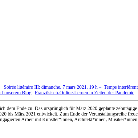
!
|
Soirée littéraire III: dimanche, 7 mars 2021, 19 h – Temps interféren
uf unserem Blog
|
Französisch-Online-Lernen in Zeiten der Pandemie
|
ich dem Ende zu. Das ursprünglich für März 2020 geplante zehntägige
 bis März 2021 entwickelt. Zum Ende der Veranstaltungsreihe freuen w
ngagierten Arbeit mit Künstler*innen, Architekt*innen, Musiker*innen 