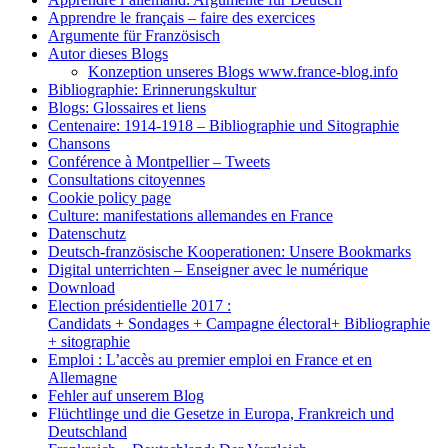
Apprendre le français – faire des exercices
Argumente für Französisch
Autor dieses Blogs
Konzeption unseres Blogs www.france-blog.info
Bibliographie: Erinnerungskultur
Blogs: Glossaires et liens
Centenaire: 1914-1918 – Bibliographie und Sitographie
Chansons
Conférence à Montpellier – Tweets
Consultations citoyennes
Cookie policy page
Culture: manifestations allemandes en France
Datenschutz
Deutsch-französische Kooperationen: Unsere Bookmarks
Digital unterrichten – Enseigner avec le numérique
Download
Election présidentielle 2017 :
Candidats + Sondages + Campagne électoral+ Bibliographie
+ sitographie
Emploi : L’accès au premier emploi en France et en
Allemagne
Fehler auf unserem Blog
Flüchtlinge und die Gesetze in Europa, Frankreich und
Deutschland