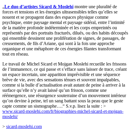
„
Le duo d’artistes Sicard & Moslehi
montre une pluralité de
forces et tensions et les énergies ultrasensibles telles qu’elles se
nouent et se propagent dans des espaces physique comme
psychique, entre paysage mental et paysage sidéral, entre l’intimité
de la matière profonde indéterminée et les corps empreintés ou
représentés par des portraits fracturés, dilués, ou des habits découpés
qui ensemble dessinent une prolifération de signes, de passages, de
creusements, de fils d’Ariane, qui sont à la fois une approche
organique et une métaphore de ces énergies filantes transformant
tout en réseau.
Le travail de Michel Sicard et Mojgan Moslehi recueille les frissons
de l’immanence, ce qui passe et s’efface sans laisser de trace, créant
un espace incertain, une apparition imprévisible et une séquence
brève de vie, avec des sensations ténues et souvent impalpables,
comme si la bulle d’actualisation avait autant de peine à arriver à la
surface qu’elle n’y avait laissé qu’un frisson, comme une
réémergence, une résurgence souterraine d’un mouvement intérieur
qu’on devine à peine, tel un sang battant sous la peau que le geste
capte comme un sismographe….“ S.v.p. lisez la suite : >
www.sicard-moslehi.com/fr/biographies-michel-sicard-et-mojgan-
moslehi/
>
sicard-moslehi.com