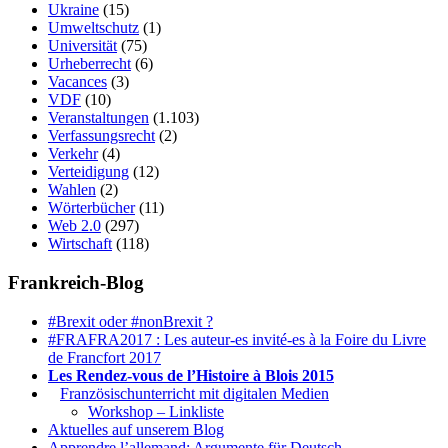
Ukraine
(15)
Umweltschutz
(1)
Universität
(75)
Urheberrecht
(6)
Vacances
(3)
VDF
(10)
Veranstaltungen
(1.103)
Verfassungsrecht
(2)
Verkehr
(4)
Verteidigung
(12)
Wahlen
(2)
Wörterbücher
(11)
Web 2.0
(297)
Wirtschaft
(118)
Frankreich-Blog
#Brexit oder #nonBrexit ?
#FRAFRA2017 : Les auteur-es invité-es à la Foire du Livre
de Francfort 2017
Les Rendez-vous de l’Histoire à Blois 2015
1.
Französischunterricht mit digitalen Medien
Workshop – Linkliste
Aktuelles auf unserem Blog
Apprendre l’allemand: Argumente für Deutsch