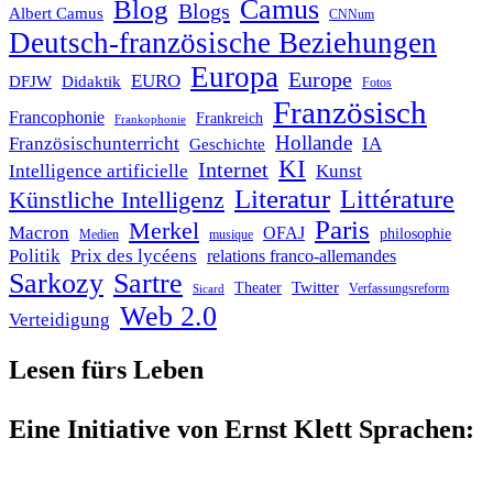
Blog
Camus
Blogs
Albert Camus
CNNum
Deutsch-französische Beziehungen
Europa
Europe
EURO
DFJW
Didaktik
Fotos
Französisch
Francophonie
Frankreich
Frankophonie
Hollande
Französischunterricht
IA
Geschichte
KI
Internet
Intelligence artificielle
Kunst
Literatur
Littérature
Künstliche Intelligenz
Paris
Merkel
Macron
OFAJ
philosophie
Medien
musique
Politik
Prix des lycéens
relations franco-allemandes
Sarkozy
Sartre
Twitter
Theater
Verfassungsreform
Sicard
Web 2.0
Verteidigung
Lesen fürs Leben
Eine Initiative von Ernst Klett Sprachen: