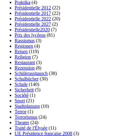
Praktika
(4)
Présidentielle 2012
(22)
Présidentielle 2017
(22)
Présidentielle 2022
(20)
Présidentielle 2027
(2)
Présidentielle2020
(7)
Prix des lycéens
(81)
Rassismus
(3)
Regionen
(4)
Reisen
(119)
Religion
(7)
Restaurant
(3)
Rezension
(8)
Schüleraustausch
(38)
Schulbücher
(30)
Schule
(140)
Sicherheit
(5)
Société
(1)
Sport
(21)
Stadtplanung
(10)
Terror
(1)
Terrorismus
(24)
Theater
(24)
Traité de l'Élysée
(11)
UE Présidence française 2008
(3)