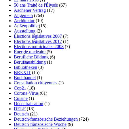
50 ans Traité de l'Élysée
(67)
Aachener Vertrag
(17)
Allgemein
(764)
Architektur
(19)
Außenpolitik
(15)
Ausstellung
(2)
Élections législatives 2007
(7)
Élections législatives 2017
(1)
Élections municipales 2008
(7)
Énergie nucléaire
(5)
Berufliche Bildung
(6)
Berufsausbildung
(1)
Bibliotheken
(3)
BREXIT
(15)
Buchhandel
(1)
Consultation citoyennes
(1)
Cop21
(18)
Corona-Virus
(61)
Cuisine
(1)
Décentralisation
(1)
DELF
(18)
Deutsch
(21)
Deutsch-französische Beziehungen
(724)
Deutsch-französische Woche
(9)