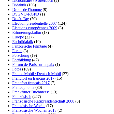
Dictionnaire /Wörterbuch
(2)
Didaktik
(103)
Droits de l'homme
(9)
DSGVO-RGPD
(1)
Dt.-fr. Tag
(70)
Election présidentielle 2007
(124)
Elections européennes 2009
(3)
Erinnerungskultur
(13)
Europe
(227)
Fachdidaktik
(19)
Fanzösische Filmtage
(4)
Ferien
(3)
Forschung
(19)
Fortbildung
(47)
Forum de Paris sur la paix
(1)
Fotos
(109)
France Mobil / Deutsch Mobil
(27)
Francfort en français 2017
(15)
Francfort français 2017
(7)
Francophonie
(80)
Frankfurter Buchmesse
(13)
Französisch
(427)
Französische Ratspräsidentschaft 2008
(8)
Französische Woche
(17)
Französische Wochen 2018
(2)