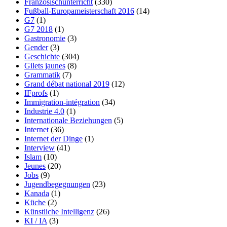
Französischunterricht
(330)
Fußball-Europameisterschaft 2016
(14)
G7
(1)
G7 2018
(1)
Gastronomie
(3)
Gender
(3)
Geschichte
(304)
Gilets jaunes
(8)
Grammatik
(7)
Grand débat national 2019
(12)
IFprofs
(1)
Immigration-intégration
(34)
Industrie 4.0
(1)
Internationale Beziehungen
(5)
Internet
(36)
Internet der Dinge
(1)
Interview
(41)
Islam
(10)
Jeunes
(20)
Jobs
(9)
Jugendbegegnungen
(23)
Kanada
(1)
Küche
(2)
Künstliche Intelligenz
(26)
KI / IA
(3)