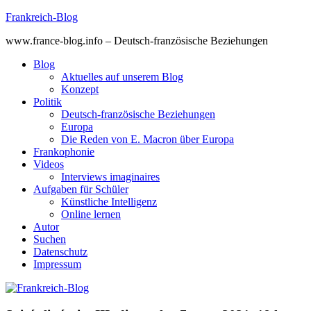
Skip
Frankreich-Blog
to
www.france-blog.info – Deutsch-französische Beziehungen
content
Blog
Aktuelles auf unserem Blog
Konzept
Politik
Deutsch-französische Beziehungen
Europa
Die Reden von E. Macron über Europa
Frankophonie
Videos
Interviews imaginaires
Aufgaben für Schüler
Künstliche Intelligenz
Online lernen
Autor
Suchen
Datenschutz
Impressum