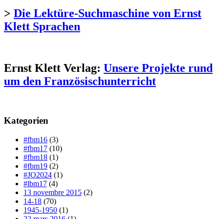
>
Die Lektüre-Suchmaschine von Ernst
Klett Sprachen
Ernst Klett Verlag:
Unsere Projekte rund
um den Französischunterricht
Kategorien
#fbm16
(3)
#fbm17
(10)
#fbm18
(1)
#fbm19
(2)
#JO2024
(1)
#lbm17
(4)
13 novembre 2015
(2)
14-18
(70)
1945-1950
(1)
22 mars 2016
(1)