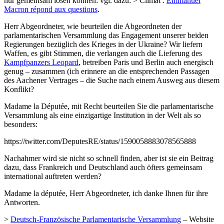
nur gemeinsam lösen können: vgl. dazu: > Climat :
Emmanuel
Macron répond aux questions
.
Herr Abgeordneter, wie beurteilen die Abgeordneten der
parlamentarischen Versammlung das Engagement unserer beiden
Regierungen bezüglich des Krieges in der Ukraine? Wir liefern
Waffen, es gibt Stimmen, die verlangen auch die Lieferung des
Kampfpanzers Leopard
, betreiben Paris und Berlin auch energisch
genug – zusammen (ich erinnere an die entsprechenden Passagen
des Aachener Vertrages – die Suche nach einem Ausweg aus diesem
Konflikt?
Madame la Députée, mit Recht beurteilen Sie die parlamentarische
Versammlung als eine einzigartige Institution in der Welt als so
besonders:
https://twitter.com/DeputesRE/status/1590058883078565888
Nachahmer wird sie nicht so schnell finden, aber ist sie ein Beitrag
dazu, dass Frankreich und Deutschland auch öfters gemeinsam
international auftreten werden?
Madame la députée, Herr Abgeordneter, ich danke Ihnen für ihre
Antworten.
>
Deutsch-Französische Parlamentarische Versammlung
– Website