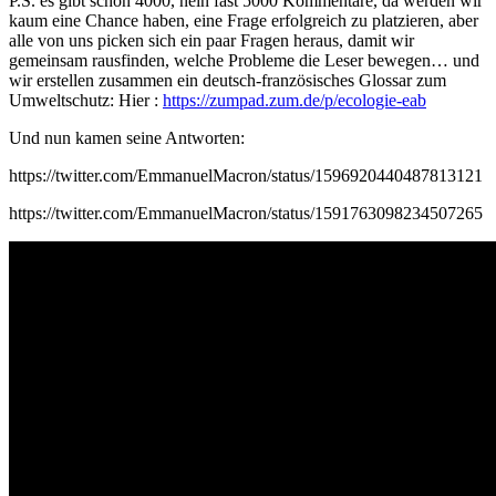
P.S. es gibt schon 4000, nein fast 5000 Kommentare, da werden wir
kaum eine Chance haben, eine Frage erfolgreich zu platzieren, aber
alle von uns picken sich ein paar Fragen heraus, damit wir
gemeinsam rausfinden, welche Probleme die Leser bewegen… und
wir erstellen zusammen ein deutsch-französisches Glossar zum
Umweltschutz: Hier :
https://zumpad.zum.de/p/ecologie-eab
Und nun kamen seine Antworten:
https://twitter.com/EmmanuelMacron/status/1596920440487813121
https://twitter.com/EmmanuelMacron/status/1591763098234507265