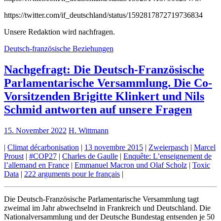
https://twitter.com/if_deutschland/status/1592817872719736834
Unsere Redaktion wird nachfragen.
Deutsch-französische Beziehungen
Nachgefragt: Die Deutsch-Französische
Parlamentarische Versammlung. Die Co-
Vorsitzenden Brigitte Klinkert und Nils
Schmid antworten auf unsere Fragen
15. November 2022
H. Wittmann
|
Climat décarbonisation
|
13 novembre 2015
|
Zweierpasch
|
Marcel
Proust
|
#COP27
|
Charles de Gaulle
|
Enquête: L’enseignement de
l’allemand en France
|
Emmanuel Macron und Olaf Scholz
|
Toxic
Data
|
222 arguments pour le français
|
Die Deutsch-Französische Parlamentarische Versammlung tagt
zweimal im Jahr abwechselnd in Frankreich und Deutschland. Die
Nationalversammlung und der Deutsche Bundestag entsenden je 50