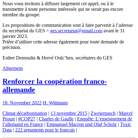
Nous vous invitons à diffuser largement cet appel, ou à le
transmettre à toute personne intéressée qui ne serait pas encore
membre du groupe.
Les propositions de communication sont à faire parvenir à l’adresse
du secrétariat du GES >
ges.secretariat@gmail.com
avant le 31
janvier 2023.
Prière d’utiliser cette adresse également pour toute demande de
précision.
Esther Demoulin & Hervé Oulc’hen, secrétaires du GES
Allgemein
Renforcer la coopération franco-
allemande
18. November 2022
H. Wittmann
Climat décarbonisation
|
13 novembre 2015
|
Zweierpasch
|
Marcel
Proust
|
#COP27
|
Charles de Gaulle
|
Enquête: L’enseignement de
l’allemand en France
|
Emmanuel Macron und Olaf Scholz
|
Toxic
Data
|
222 arguments pour le français
|