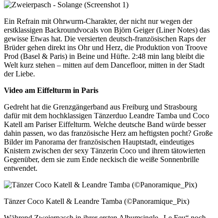
Ein Refrain mit Ohrwurm-Charakter, der nicht nur wegen der
erstklassigen Backroundvocals von Björn Geiger (Liner Notes) das
gewisse Etwas hat. Die versierten deutsch-französischen Raps der
Brüder gehen direkt ins Ohr und Herz, die Produktion von Troove
Prod (Basel & Paris) in Beine und Hüfte. 2:48 min lang bleibt die
Welt kurz stehen – mitten auf dem Dancefloor, mitten in der Stadt
der Liebe.
Video am Eiffelturm in Paris
Gedreht hat die Grenzgängerband aus Freiburg und Strasbourg
dafür mit dem hochklassigen Tänzerduo Leandre Tamba und Coco
Katell am Pariser Eiffelturm. Welche deutsche Band würde besser
dahin passen, wo das französische Herz am heftigsten pocht? Große
Bilder im Panorama der französischen Hauptstadt, eindeutiges
Knistern zwischen der sexy Tänzerin Coco und ihrem tätowierten
Gegenüber, dem sie zum Ende neckisch die weiße Sonnenbrille
entwendet.
Tänzer Coco Katell & Leandre Tamba (©Panoramique_Pix)
Während Zweierpasch in ihrer ersten Albumsingle „Le Feu“ noch