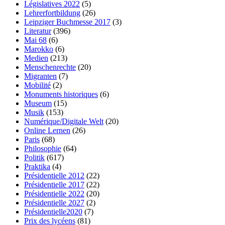
Législatives 2022
(5)
Lehrerfortbildung
(26)
Leipziger Buchmesse 2017
(3)
Literatur
(396)
Mai 68
(6)
Marokko
(6)
Medien
(213)
Menschenrechte
(20)
Migranten
(7)
Mobilité
(2)
Monuments historiques
(6)
Museum
(15)
Musik
(153)
Numérique/Digitale Welt
(20)
Online Lernen
(26)
Paris
(68)
Philosophie
(64)
Politik
(617)
Praktika
(4)
Présidentielle 2012
(22)
Présidentielle 2017
(22)
Présidentielle 2022
(20)
Présidentielle 2027
(2)
Présidentielle2020
(7)
Prix des lycéens
(81)