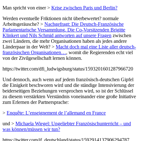
Man spricht von einer >
Krise zwischen Paris und Berlin?
Werden eventuelle Friktionen nicht überbewertet? normale
Arbeitsgeräusche? >
Nachgefragt: Die Deutsch-Französische
Parlamentarische Versammlung. Die Co-Vorsitzenden Brigitte
Klinkert und Nils Schmid antworten auf unsere Fragen
zwischen
zwei Ländern, die mehr Organisationen haben als jedes andere
Länderpaar in der Welt? >
Macht doch mal eine Liste aller deutsch-
französischen Organisationen…
, womit die Regierenden echt viel
von der Zivilgesellschaft lernen können.
https://twitter.com/dfi_ludwigsburg/status/1593201601287966720
Und dennoch, auch wenn auf jedem französisch-deutschen Gipfel
die Einigkeit beschworen wird und die ständige Intensivierung der
beiderseitigen Beziehungen versprochen wird, so ist der Schlüssel
zu diesem verstärkten Verständnis voneinander eine große Initiative
zum Erlernen der Partnersprache:
>
Enquête: L’enseignement de l’allemand en France
und >
Michaela Wiegel: Ungeliebter Französischunterricht – und
was können/müssen wir tun?
https://twitter.com/if_deutschland/status/1592914137906294787