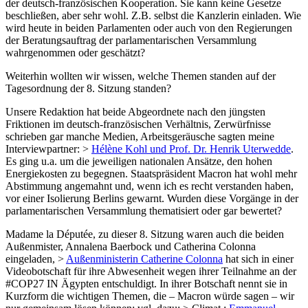
der deutsch-französischen Kooperation. Sie kann keine Gesetze
beschließen, aber sehr wohl. Z.B. selbst die Kanzlerin einladen. Wie
wird heute in beiden Parlamenten oder auch von den Regierungen
der Beratungsauftrag der parlamentarischen Versammlung
wahrgenommen oder geschätzt?
Weiterhin wollten wir wissen, welche Themen standen auf der
Tagesordnung der 8. Sitzung standen?
Unsere Redaktion hat beide Abgeordnete nach den jüngsten
Friktionen im deutsch-französischen Verhältnis, Zerwürfnisse
schrieben gar manche Medien, Arbeitsgeräusche sagten meine
Interviewpartner: >
Hélène Kohl und Prof. Dr. Henrik Uterwedde
.
Es ging u.a. um die jeweiligen nationalen Ansätze, den hohen
Energiekosten zu begegnen. Staatspräsident Macron hat wohl mehr
Abstimmung angemahnt und, wenn ich es recht verstanden haben,
vor einer Isolierung Berlins gewarnt. Wurden diese Vorgänge in der
parlamentarischen Versammlung thematisiert oder gar bewertet?
Madame la Députée, zu dieser 8. Sitzung waren auch die beiden
Außenmister, Annalena Baerbock und Catherina Colonna
eingeladen, >
Außenministerin Catherine Colonna
hat sich in einer
Videobotschaft für ihre Abwesenheit wegen ihrer Teilnahme an der
#COP27 IN Ägypten entschuldigt. In ihrer Botschaft nennt sie in
Kurzform die wichtigen Themen, die – Macron würde sagen – wir