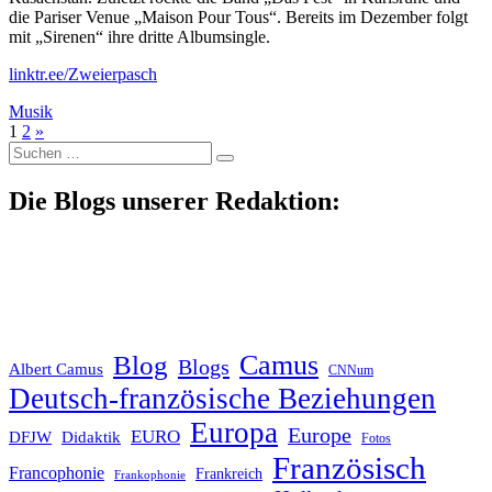
die Pariser Venue „Maison Pour Tous“. Bereits im Dezember folgt
mit „Sirenen“ ihre dritte Albumsingle.
linktr.ee/Zweierpasch
Musik
1
2
»
Suche
nach:
Die Blogs unserer Redaktion:
Blog
Camus
Blogs
Albert Camus
CNNum
Deutsch-französische Beziehungen
Europa
Europe
EURO
DFJW
Didaktik
Fotos
Französisch
Francophonie
Frankreich
Frankophonie