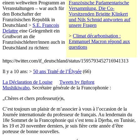
einem weltweiten Programm an
Französische Parlamentarische
Veranstaltungen – war auch für
Versammlung. Die Co-
den Botschafter der
Vorsitzenden Brigitte Klinkert
Französischen Republik in
und Nils Schmid antworten auf
Deutschland >
S.E. Francois
unsere Fragen
Delattre
eine Gelegenheit ein
>
Climat décarbonisation :
Grußwort an die
Emmanuel Macron répond aux
Französischlehrer/innen auch in
questions
Deutschland zu richten:
https://twitter.com/if_deutschland/status/1595793452716941313
Il y a 10 ans: >
50 ans Traité de l’Élysée
(66)
La Déclaration de Louise
Tweets by fipforg
Mushikiwabo
, Secrétaire générale de la Francophonie :
„Chères et chers professeur(e)s,
C’est toujours un plaisir de m’associer à vous à l’occasion de la
Journée internationale du professeur de français. Au lendemain du
18e Sommet de la Francophonie qui s’est tenu à Djerba, en Tunisie,
les 19 et 20 novembre derniers, je suis fière cette année d’être
porteuse de bonne nouvelles.