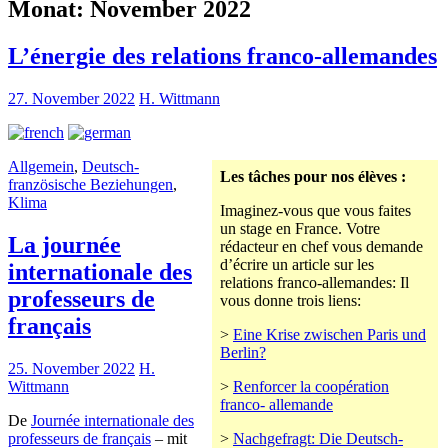
Monat:
November 2022
L’énergie des relations franco-allemandes
27. November 2022
H. Wittmann
Allgemein
,
Deutsch-
Les tâches pour nos élèves :
französische Beziehungen
,
Klima
Imaginez-vous que vous faites
un stage en France. Votre
La journée
rédacteur en chef vous demande
d’écrire un article sur les
internationale des
relations franco-allemandes: Il
professeurs de
vous donne trois liens:
français
>
Eine Krise zwischen Paris und
Berlin?
25. November 2022
H.
Wittmann
>
Renforcer la coopération
franco- allemande
De
Journée internationale des
professeurs de français
– mit
>
Nachgefragt: Die Deutsch-