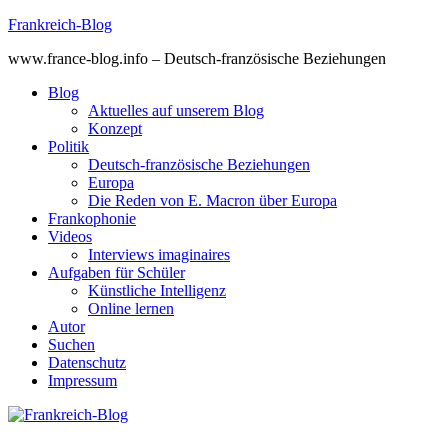
Skip
Frankreich-Blog
to
www.france-blog.info – Deutsch-französische Beziehungen
content
Blog
Aktuelles auf unserem Blog
Konzept
Politik
Deutsch-französische Beziehungen
Europa
Die Reden von E. Macron über Europa
Frankophonie
Videos
Interviews imaginaires
Aufgaben für Schüler
Künstliche Intelligenz
Online lernen
Autor
Suchen
Datenschutz
Impressum