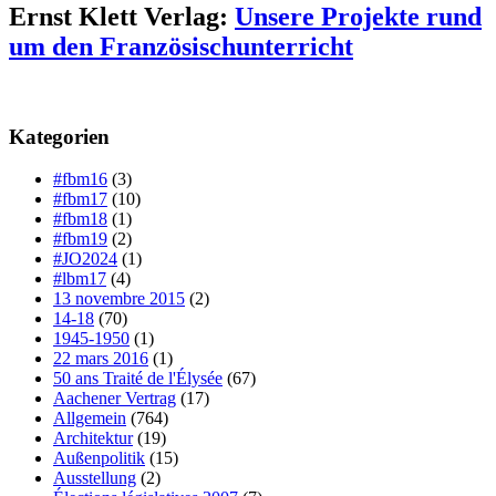
Ernst Klett Verlag:
Unsere Projekte rund
um den Französischunterricht
Kategorien
#fbm16
(3)
#fbm17
(10)
#fbm18
(1)
#fbm19
(2)
#JO2024
(1)
#lbm17
(4)
13 novembre 2015
(2)
14-18
(70)
1945-1950
(1)
22 mars 2016
(1)
50 ans Traité de l'Élysée
(67)
Aachener Vertrag
(17)
Allgemein
(764)
Architektur
(19)
Außenpolitik
(15)
Ausstellung
(2)