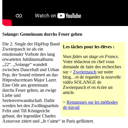
Solange: Gemeinsam durchs Feuer gehen
Die 2. Single der HipHop Band
Les tâches pour les élèves :
Zweierpasch ist als ein
emotionaler Vorbote des lang
Vous faites un stage en France.
erwarteten Jubiläumsalbums
Votre rédacteur en chef vous
„22“. „Solange“ wandelt
demande de faire des recherches
zwischen Dancehall und Urban
sur >
Zweierpasch
sur notre
Pop, der Sound erinnert an das
blog…et de regarder la nouvelle
Hitproducerteam Major Lazer.
vidéo SOLANGE de
Eine Ode ans gemeinsam
Zweierpasch et en écrire un
durchs Feuer gehen, an ewige
article.
Liebe und
Seelenverwandtschaft. Dafür
>
Remarques sur les méthodes
werden bei den Zwillingsartists
de travail
Felix und Till Königreiche
gebaut, der legendäre Charles
Aznavour zitiert und „Je t’aime“ in Paris geflüstert.