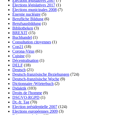
Élections législatives 2007
(7)
Élections législatives 2017
(1)
Élections municipales 2008
(7)
Énergie nucléaire
(5)
Berufliche Bildung
(6)
Berufsausbildung
(1)
Bibliotheken
(3)
BREXIT
(15)
Buchhandel
(1)
Consultation citoyennes
(1)
Cop21
(18)
Corona-Virus
(61)
Cuisine
(1)
Décentralisation
(1)
DELF
(18)
Deutsch
(21)
Deutsch-französische Beziehungen
(724)
Deutsch-französische Woche
(9)
Dictionnaire /Wörterbuch
(2)
Didaktik
(103)
Droits de l'homme
(9)
DSGVO-RGPD
(1)
Dt.-fr. Tag
(70)
Election présidentielle 2007
(124)
Elections européennes 2009
(3)