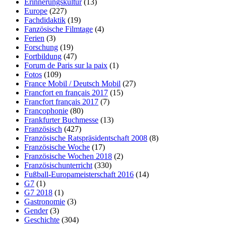
Erinnerungskultur
(13)
Europe
(227)
Fachdidaktik
(19)
Fanzösische Filmtage
(4)
Ferien
(3)
Forschung
(19)
Fortbildung
(47)
Forum de Paris sur la paix
(1)
Fotos
(109)
France Mobil / Deutsch Mobil
(27)
Francfort en français 2017
(15)
Francfort français 2017
(7)
Francophonie
(80)
Frankfurter Buchmesse
(13)
Französisch
(427)
Französische Ratspräsidentschaft 2008
(8)
Französische Woche
(17)
Französische Wochen 2018
(2)
Französischunterricht
(330)
Fußball-Europameisterschaft 2016
(14)
G7
(1)
G7 2018
(1)
Gastronomie
(3)
Gender
(3)
Geschichte
(304)