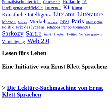
Hollande
Französischunterricht
IA
Geschichte
KI
Internet
Intelligence artificielle
Kunst
Literatur
Littérature
Künstliche Intelligenz
Paris
Merkel
Macron
OFAJ
philosophie
Medien
musique
Politik
Prix des lycéens
relations franco-allemandes
Sarkozy
Sartre
Twitter
Theater
Verfassungsreform
Sicard
Web 2.0
Verteidigung
Lesen fürs Leben
Eine Initiative von Ernst Klett Sprachen:
>
Die Lektüre-Suchmaschine von Ernst
Klett Sprachen