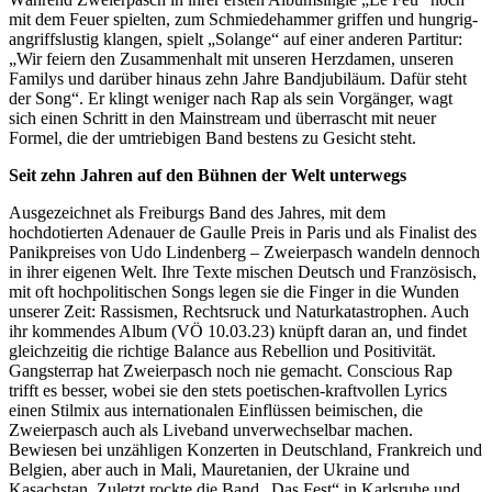
mit dem Feuer spielten, zum Schmiedehammer griffen und hungrig-
angriffslustig klangen, spielt „Solange“ auf einer anderen Partitur:
„Wir feiern den Zusammenhalt mit unseren Herzdamen, unseren
Familys und darüber hinaus zehn Jahre Bandjubiläum. Dafür steht
der Song“. Er klingt weniger nach Rap als sein Vorgänger, wagt
sich einen Schritt in den Mainstream und überrascht mit neuer
Formel, die der umtriebigen Band bestens zu Gesicht steht.
Seit zehn Jahren auf den Bühnen der Welt unterwegs
Ausgezeichnet als Freiburgs Band des Jahres, mit dem
hochdotierten Adenauer de Gaulle Preis in Paris und als Finalist des
Panikpreises von Udo Lindenberg – Zweierpasch wandeln dennoch
in ihrer eigenen Welt. Ihre Texte mischen Deutsch und Französisch,
mit oft hochpolitischen Songs legen sie die Finger in die Wunden
unserer Zeit: Rassismen, Rechtsruck und Naturkatastrophen. Auch
ihr kommendes Album (VÖ 10.03.23) knüpft daran an, und findet
gleichzeitig die richtige Balance aus Rebellion und Positivität.
Gangsterrap hat Zweierpasch noch nie gemacht. Conscious Rap
trifft es besser, wobei sie den stets poetischen-kraftvollen Lyrics
einen Stilmix aus internationalen Einflüssen beimischen, die
Zweierpasch auch als Liveband unverwechselbar machen.
Bewiesen bei unzähligen Konzerten in Deutschland, Frankreich und
Belgien, aber auch in Mali, Mauretanien, der Ukraine und
Kasachstan. Zuletzt rockte die Band „Das Fest“ in Karlsruhe und