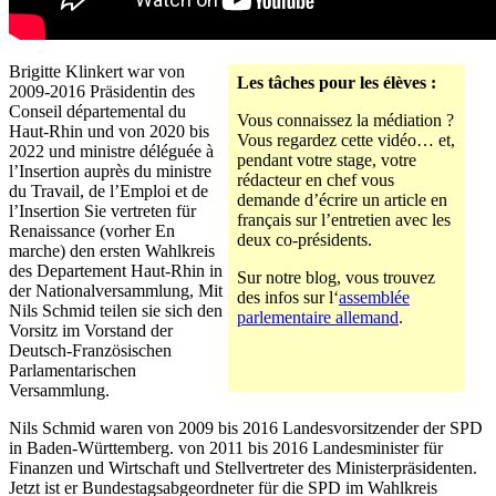
Brigitte Klinkert war von
Les tâches pour les élèves :
2009-2016 Präsidentin des
Conseil départemental du
Vous connaissez la médiation ?
Haut-Rhin und von 2020 bis
Vous regardez cette vidéo… et,
2022 und ministre déléguée à
pendant votre stage, votre
l’Insertion auprès du ministre
rédacteur en chef vous
du Travail, de l’Emploi et de
demande d’écrire un article en
l’Insertion Sie vertreten für
français sur l’entretien avec les
Renaissance (vorher En
deux co-présidents.
marche) den ersten Wahlkreis
des Departement Haut-Rhin in
Sur notre blog, vous trouvez
der Nationalversammlung, Mit
des infos sur l‘
assemblée
Nils Schmid teilen sie sich den
parlementaire allemand
.
Vorsitz im Vorstand der
Deutsch-Französischen
Parlamentarischen
Versammlung.
Nils Schmid waren von 2009 bis 2016 Landesvorsitzender der SPD
in Baden-Württemberg. von 2011 bis 2016 Landesminister für
Finanzen und Wirtschaft und Stellvertreter des Ministerpräsidenten.
Jetzt ist er Bundestagsabgeordneter für die SPD im Wahlkreis