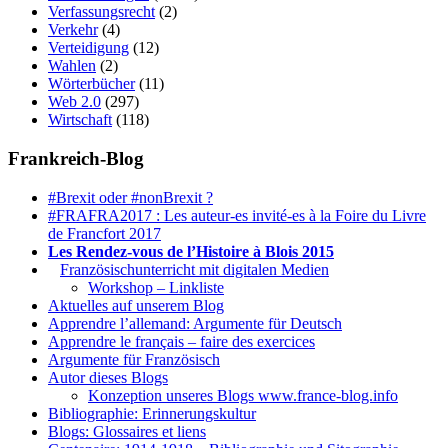
Verfassungsrecht
(2)
Verkehr
(4)
Verteidigung
(12)
Wahlen
(2)
Wörterbücher
(11)
Web 2.0
(297)
Wirtschaft
(118)
Frankreich-Blog
#Brexit oder #nonBrexit ?
#FRAFRA2017 : Les auteur-es invité-es à la Foire du Livre
de Francfort 2017
Les Rendez-vous de l’Histoire à Blois 2015
1.
Französischunterricht mit digitalen Medien
Workshop – Linkliste
Aktuelles auf unserem Blog
Apprendre l’allemand: Argumente für Deutsch
Apprendre le français – faire des exercices
Argumente für Französisch
Autor dieses Blogs
Konzeption unseres Blogs www.france-blog.info
Bibliographie: Erinnerungskultur
Blogs: Glossaires et liens