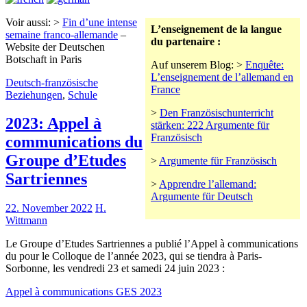
Voir aussi: >
Fin d’une intense
L’enseignement de la langue
semaine franco-allemande
–
du partenaire :
Website der Deutschen
Botschaft in Paris
Auf unserem Blog: >
Enquête:
L’enseignement de l’allemand en
Deutsch-französische
France
Beziehungen
,
Schule
>
Den Französischunterricht
2023: Appel à
stärken: 222 Argumente für
Französisch
communications du
Groupe d’Etudes
>
Argumente für Französisch
Sartriennes
>
Apprendre l’allemand:
Argumente für Deutsch
22. November 2022
H.
Wittmann
Le Groupe d’Etudes Sartriennes a publié l’Appel à communications
du pour le Colloque de l’année 2023, qui se tiendra à Paris-
Sorbonne, les vendredi 23 et samedi 24 juin 2023 :
Appel à communications GES 2023