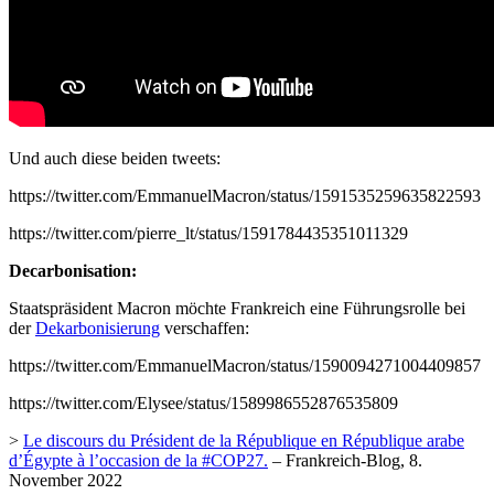
Und auch diese beiden tweets:
https://twitter.com/EmmanuelMacron/status/1591535259635822593
https://twitter.com/pierre_lt/status/1591784435351011329
Decarbonisation:
Staatspräsident Macron möchte Frankreich eine Führungsrolle bei
der
Dekarbonisierung
verschaffen:
https://twitter.com/EmmanuelMacron/status/1590094271004409857
https://twitter.com/Elysee/status/1589986552876535809
>
Le discours du Président de la République en République arabe
d’Égypte à l’occasion de la #COP27.
– Frankreich-Blog, 8.
November 2022