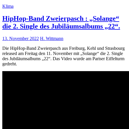
Klima
HipHop-Band Zweierpasch : „Solange“
die 2. Single des Jubiläumsalbums „22“.
13. November 2022
H. Wittmann
Die HipHop-Band Zweierpasch aus Freiburg, Kehl und Strasbourg
released am Freitag den 11. November mit „Solange“ die 2. Single
des Jubiläumsalbums „22“. Das Video wurde am Pariser Eiffelturm
gedreht.