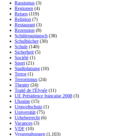
Rassismus
(3)
Regionen
(4)
Reisen
(119)
Religion
(7)
Restaurant
(3)
Rezension
(8)
Schüleraustausch
(38)
Schulbücher
(30)
Schule
(140)
Sicherheit
(5)
Société
(1)
Sport
(21)
Stadtplanung
(10)
Terror
(1)
Terrorismus
(24)
Theater
(24)
Traité de l'Élysée
(11)
UE Présidence française 2008
(3)
Ukraine
(15)
Umweltschutz
(1)
Universität
(75)
Urheberrecht
(6)
Vacances
(3)
VDF
(10)
Veranstaltungen
(1.103)