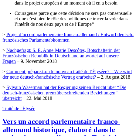
dans le projet européen à un moment où il en a besoin
Courageuse parce que cette décision ne sera pas consensuelle
et que c’est bien le rôle des politiques de tracer la voie dans
l’intérêt de nos deux pays et de l’Europe“
>
Projet d’accord parlementaire francao-allemand / Entwurf deutsch-
französisches Parlamentabkommen
>
Nachgefragt: S. E. Anne-Marie Descôtes, Botschafterin der
Französischen Republik in Deutschland antwortet auf unsere
Fragen
– 9. November 2018
>
Comment prépare-t-on le nouveau traité de l’Élyséee? – Wie wird
der neue deutsch-französische Vertrag erarbeitet?
– 2. August 2018
>
Sylvain Waserman hat der Regierung seinen Bericht über “Die
deutsch-französischen grenzüberschreitenden Beziehungen”
überreicht
– 22. Mai 2018
Traité de l'Élysée
Vers un accord parlementaire franco-
allemand historique, élaboré dans le