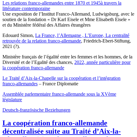
Les relations franco-allemandes entre 1870 et 1945à travers la
littérature contemporaine
Une exposition de l’Institut Franco-Allemand, Ludwigsburg, avec le
soutien de la fondation « Dr Karl Eisele et Mme Elisabeth Eisele »
et du Ministère fédéral des Affaires étrangères
Edouard Simon,
La France, l’Allemagne , L’Europe, La centralité
retrouvée de la relation franco-allemande
, Friedrich-Ebert-Stiftung,
2021 (?).
Ministère français de l’égalité entre les femmes et les hommes, de la
Diversité et de l’Egalité des chances,
2022, année particulière pour
la coopération franco-allemande
Le Traité d’Aix-la-Chapelle sur la coopération et l’intégration
franco-allemandes
– France Diplomatie
Assemblée parlementaire franco-allemande sous la XVème
législature
Deutsch-französische Beziehungen
La coopération franco-allemande
décentralisée suite au Traité d’Aix-la-