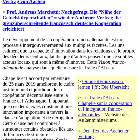
Vertrag von Aachen
>
Prof. Andreas Marchetti: Nachgefragt. Die “Nähe der
Gebietskörperschaften” = wie der Aachener Vertrag die
grenzüberschreitende französisch-deutsche Kooperation
erleichtert
Le développement de la coopération franco-allemande est un
processus intergouvernemental aux multiples facettes. Les uns
estiment que la capacité d’innovation dans les relations est le propre
des décideurs centraux, tandis que d’autres pensent que ce sont les
acteurs locaux qui sont à même d’innover. Cette
Vision franco-
allemande
analyse dans quelle mesure le Traité d’Aix-la-
Chapelle et l’accord parlementaire
>
Online #Französisch-
du 25 mars 2019 améliorent le cadre
lernen I ff.: Die Übersicht
institutionnel et juridique de la
coopération décentralisée entre la
>
Le Traité d’Aix-la-
France et l’Allemagne. Il apparaît
Chapelle sur la coopération
que ces deux textes constituent une
et l’intégration franco-
innovation importante à travers la
allemandes
– Website des
clause d’adaptation et de dérogation.
Außenministeriums
Cette clause peut contribuer à
surmonter certains obstacles liés aux
>
Den Text des Aachener
différences de structure
Vertrags