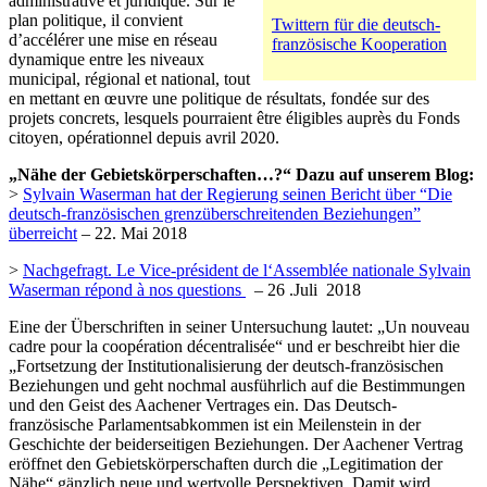
administrative et juridique. Sur le
plan politique, il convient
Twittern für die deutsch-
d’accélérer une mise en réseau
französische Kooperation
dynamique entre les niveaux
municipal, régional et national, tout
en mettant en œuvre une politique de résultats, fondée sur des
projets concrets, lesquels pourraient être éligibles auprès du Fonds
citoyen, opérationnel depuis avril 2020.
„Nähe der Gebietskörperschaften…?“ Dazu auf unserem Blog:
>
Sylvain Waserman hat der Regierung seinen Bericht über “Die
deutsch-französischen grenzüberschreitenden Beziehungen”
überreicht
– 22. Mai 2018
>
Nachgefragt. Le Vice-président de l‘Assemblée nationale Sylvain
Waserman répond à nos questions
– 26 .Juli 2018
Eine der Überschriften in seiner Untersuchung lautet: „Un nouveau
cadre pour la coopération décentralisée“ und er beschreibt hier die
„Fortsetzung der Institutionalisierung der deutsch-französischen
Beziehungen und geht nochmal ausführlich auf die Bestimmungen
und den Geist des Aachener Vertrages ein. Das Deutsch-
französische Parlamentsabkommen ist ein Meilenstein in der
Geschichte der beiderseitigen Beziehungen. Der Aachener Vertrag
eröffnet den Gebietskörperschaften durch die „Legitimation der
Nähe“ gänzlich neue und wertvolle Perspektiven. Damit wird