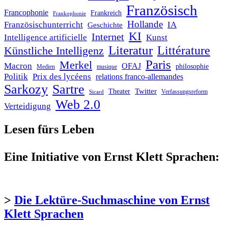
Französisch
Francophonie
Frankreich
Frankophonie
Hollande
Französischunterricht
IA
Geschichte
KI
Internet
Intelligence artificielle
Kunst
Literatur
Littérature
Künstliche Intelligenz
Paris
Merkel
Macron
OFAJ
philosophie
Medien
musique
Politik
Prix des lycéens
relations franco-allemandes
Sarkozy
Sartre
Twitter
Theater
Verfassungsreform
Sicard
Web 2.0
Verteidigung
Lesen fürs Leben
Eine Initiative von Ernst Klett Sprachen:
>
Die Lektüre-Suchmaschine von Ernst
Klett Sprachen