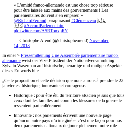
« L’amitié franco-allemande est une chose trop sérieuse
pour être laissée aux mains des gouvernements ! Les
parlementaires doivent s’en emparer. »
@RichardFerrand
paraphrasant
#Clémenceau
🇩🇪
🇫🇷
#AccordParlementaire
pic.twitter.com/A5RTonxpRY
— Christophe Arend (@christophearend)
November
14, 2018
In einer >
Pressemitteilung Une Assemblée parlementaire franco-
allemande
weist der Vize-Präsident der Nationalversammluing
Sylvain Waserman auf historische, neuartige und mutigen Aspekte
dieses Entwurfs hin:
„Cette proposition et cette décision que nous aurons à prendre le 22
janvier est historique, innovante et courageuse.
Historique : pour être élu du territoire alsacien je sais que tous
ceux dont les familles ont connu les blessures de la guerre le
ressentent particulièrement
Innovante : nos parlements écrivent une nouvelle page
qu’aucun autre pays n’a imaginé et c’est une façon pour nos
deux parlements nationaux de jouer pleinement notre rôle