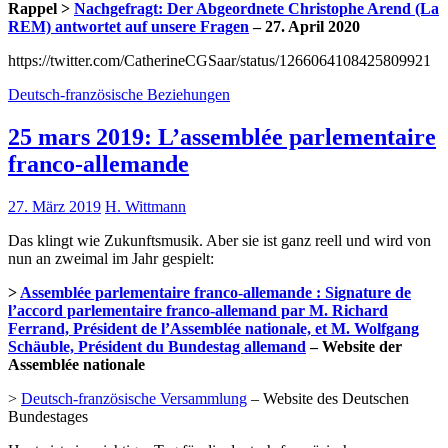
Rappel >
Nachgefragt: Der Abgeordnete Christophe Arend (La
REM) antwortet auf unsere Fragen
– 27. April 2020
https://twitter.com/CatherineCGSaar/status/1266064108425809921
Deutsch-französische Beziehungen
25 mars 2019: L’assemblée parlementaire
franco-allemande
27. März 2019
H. Wittmann
Das klingt wie Zukunftsmusik. Aber sie ist ganz reell und wird von
nun an zweimal im Jahr gespielt:
>
Assemblée parlementaire franco-allemande : Signature de
l’accord parlementaire franco-allemand par M. Richard
Ferrand, Président de l’Assemblée nationale, et M. Wolfgang
Schäuble, Président du Bundestag allemand
– Website der
Assemblée nationale
>
Deutsch-französische Versammlung
– Website des Deutschen
Bundestages