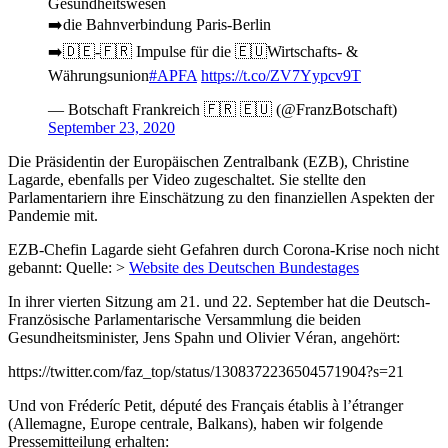
Gesundheitswesen
➡️die Bahnverbindung Paris-Berlin
➡️🇩🇪-🇫🇷 Impulse für die 🇪🇺Wirtschafts- &
Währungsunion
#APFA
https://t.co/ZV7Yypcv9T
— Botschaft Frankreich 🇫🇷 🇪🇺 (@FranzBotschaft)
September 23, 2020
Die Präsidentin der Europäischen Zentralbank (EZB), Christine
Lagarde, ebenfalls per Video zugeschaltet. Sie stellte den
Parlamentariern ihre Einschätzung zu den finanziellen Aspekten der
Pandemie mit.
EZB-Chefin Lagarde sieht Gefahren durch Corona-Krise noch nicht
gebannt: Quelle: >
Website des Deutschen Bundestages
In ihrer vierten Sitzung am 21. und 22. September hat die Deutsch-
Französische Parlamentarische Versammlung die beiden
Gesundheitsminister, Jens Spahn und Olivier Véran, angehört:
https://twitter.com/faz_top/status/1308372236504571904?s=21
Und von Fréderíc Petit, député des Français établis à l’étranger
(Allemagne, Europe centrale, Balkans), haben wir folgende
Pressemitteilung erhalten: