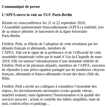
Communiqué de presse
L’APFA ouvre la voie au TGV Paris-Berlin
Réunie en visioconférence les 21 et 22 septembre 2020,
l’Assemblée parlementaire francoallemande (APFA) a entériné, lors
de sa séance plénière, le lancement de la ligne ferroviaire
Paris-Berlin.
Frédéric Petit, se félicite de l’adoption de cette résolution par les
députés français et allemands, membres de
l’APFA. Elle est le signe de la pertinence et de l’efficacité de cette
assemblée binationale créée par le traité d’Aix-la-Chapelle de mars
2019. Elle est surtout l’aboutissement d’une demande réitérée de
Frédéric Petit et de plusieurs députés, membres de l’APFA, soucieux
de répondre à une préoccupation partagée par de nombreux citoyens
français, allemands et franco-allemands vivant des deux côtés du
Rhin.
Frédéric Petit a invité ses collègues à considérer l’ensemble des
enjeux, les investissements nécessaires (voies grande vitesse,
matériel roulant), mais également l’harmonisation et la qualité des
services associés : achats et contrôle des billets simplifiés, train de
nuit, confort,vélos et parkings…