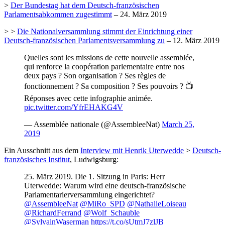
>
Der Bundestag hat dem Deutsch-französischen
Parlamentsabkommen zugestimmt
– 24. März 2019
> >
Die Nationalversammlung stimmt der Einrichtung einer
Deutsch-französischen Parlamentsversammlung zu
– 12. März 2019
Quelles sont les missions de cette nouvelle assemblée,
qui renforce la coopération parlementaire entre nos
deux pays ? Son organisation ? Ses règles de
fonctionnement ? Sa composition ? Ses pouvoirs ? 📺
Réponses avec cette infographie animée.
pic.twitter.com/YfrEHAKG4V
— Assemblée nationale (@AssembleeNat)
March 25,
2019
Ein Ausschnitt aus dem
Interview mit Henrik Uterwedde
>
Deutsch-
französisches Institut
, Ludwigsburg:
25. März 2019. Die 1. Sitzung in Paris: Herr
Uterwedde: Warum wird eine deutsch-französische
Parlamentarierversammlung eingerichtet?
@AssembleeNat
@MiRo_SPD
@NathalieLoiseau
@RichardFerrand
@Wolf_Schauble
@SylvainWaserman
https://t.co/sUtmJ7zlJB