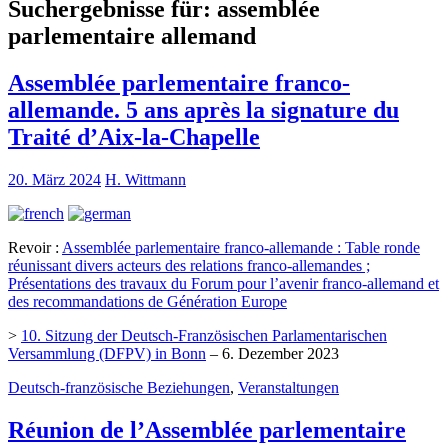
Suchergebnisse für:
assemblée
parlementaire allemand
Assemblée parlementaire franco-
allemande. 5 ans après la signature du
Traité d’Aix-la-Chapelle
20. März 2024
H. Wittmann
Revoir :
Assemblée parlementaire franco-allemande : Table ronde
réunissant divers acteurs des relations franco-allemandes ;
Présentations des travaux du Forum pour l’avenir franco-allemand et
des recommandations de Génération Europe
>
10. Sitzung der Deutsch-Französischen Parlamentarischen
Versammlung (DFPV) in Bonn
– 6. Dezember 2023
Deutsch-französische Beziehungen
,
Veranstaltungen
Réunion de l’Assemblée parlementaire