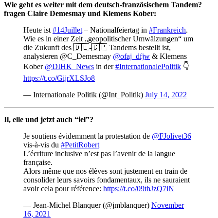
Wie geht es weiter mit dem deutsch-französischem Tandem?
fragen Claire Demesmay und Klemens Kober:
Heute ist
#14Juillet
– Nationalfeiertag in
#Frankreich
.
Wie es in einer Zeit „geopolitischer Umwälzungen“ um
die Zukunft des 🇩🇪-🇨🇵 Tandems bestellt ist,
analysieren @C_Demesmay
@ofaj_dfjw
& Klemens
Kober
@DIHK_News
in der
#InternationalePolitik
👇
https://t.co/GijrXLSJo8
— Internationale Politik (@Int_Politik)
July 14, 2022
Il, elle und jetzt auch “iel”?
Je soutiens évidemment la protestation de
@FJolivet36
vis-à-vis du
#PetitRobert
L’écriture inclusive n’est pas l’avenir de la langue
française.
Alors même que nos élèves sont justement en train de
consolider leurs savoirs fondamentaux, ils ne sauraient
avoir cela pour référence:
https://t.co/09thJzQ7iN
— Jean-Michel Blanquer (@jmblanquer)
November
16, 2021