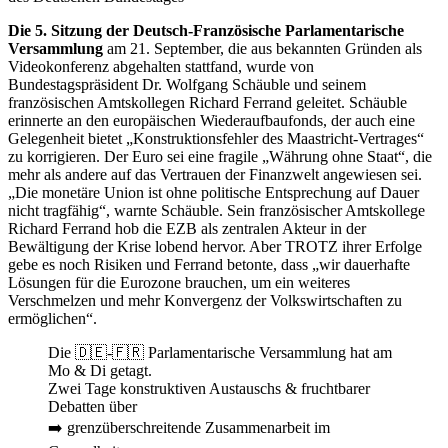
Die 5. Sitzung der Deutsch-Französische Parlamentarische
Versammlung
am 21. September, die aus bekannten Gründen als
Videokonferenz abgehalten stattfand, wurde von
Bundestagspräsident Dr. Wolfgang Schäuble und seinem
französischen Amtskollegen Richard Ferrand geleitet. Schäuble
erinnerte an den europäischen Wiederaufbaufonds, der auch eine
Gelegenheit bietet „Konstruktionsfehler des Maastricht-Vertrages“
zu korrigieren. Der Euro sei eine fragile „Währung ohne Staat“, die
mehr als andere auf das Vertrauen der Finanzwelt angewiesen sei.
„Die monetäre Union ist ohne politische Entsprechung auf Dauer
nicht tragfähig“, warnte Schäuble. Sein französischer Amtskollege
Richard Ferrand hob die EZB als zentralen Akteur in der
Bewältigung der Krise lobend hervor. Aber TROTZ ihrer Erfolge
gebe es noch Risiken und Ferrand betonte, dass „wir dauerhafte
Lösungen für die Eurozone brauchen, um ein weiteres
Verschmelzen und mehr Konvergenz der Volkswirtschaften zu
ermöglichen“.
Die 🇩🇪-🇫🇷 Parlamentarische Versammlung hat am
Mo & Di getagt.
Zwei Tage konstruktiven Austauschs & fruchtbarer
Debatten über
➡️ grenzüberschreitende Zusammenarbeit im