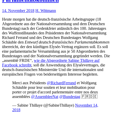
14. November 2018
H. Wittmann
Heute morgen hat die deutsch-französische Arbeitsgruppe (18
Abgeordnete aus der Nationalversammlung und dem Deutschen
Bundestag) nach der Gedenkfeier anlässlich des 100. Jahrestages
des Waffenstillstandes den Präsidenten der Nationalversammlung
Richard Ferrand und des Deutschen Bundestages Wolfgang
Schäuble den
Entwurf deutsch-französisches Parlamentabkommen
überreicht, der den künftigen Elysée-Vertrag ergänzen soll. Es soll
eine parlamentarische Versammlung aus je 50 Abgeordneten des
Bundestages und der Nationalversammlung gegründet werden. Die
„assemblé FRDE“,
wie die Abgeordnete Sabine Thillaye auf
Facebook schreibt
, soll die Anwendung des Elyséevertrages, die
deutsch-französischen Ministerräte Und die internationalen und
europäischen Fragen von beiderseitigem Interesse begleiten.
Merci aux Présidents
@RichardFerrand
et Wolfgang
Schäuble pour leur soutien et leur mobilisation pour
porter ce projet d'accord parlementaire entre nos deux
assemblées
@AssembleeNat
@Bundestag
🇫🇷🇩🇪
— Sabine Thillaye (@SabineThillaye)
November 14,
2018