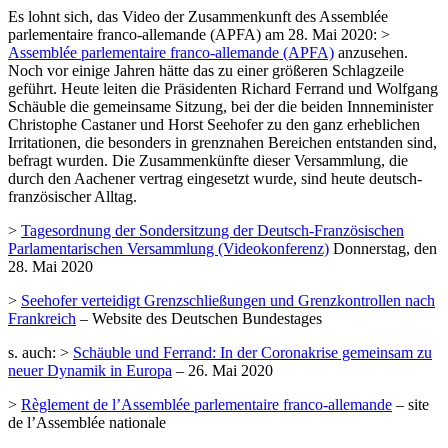
Es lohnt sich, das Video der Zusammenkunft des Assemblée
parlementaire franco-allemande (APFA) am 28. Mai 2020: >
Assemblée parlementaire franco-allemande (APFA)
anzusehen.
Noch vor einige Jahren hätte das zu einer größeren Schlagzeile
geführt. Heute leiten die Präsidenten Richard Ferrand und Wolfgang
Schäuble die gemeinsame Sitzung, bei der die beiden Innneminister
Christophe Castaner und Horst Seehofer zu den ganz erheblichen
Irritationen, die besonders in grenznahen Bereichen entstanden sind,
befragt wurden. Die Zusammenkünfte dieser Versammlung, die
durch den Aachener vertrag eingesetzt wurde, sind heute deutsch-
französischer Alltag.
>
Tagesordnung der Sondersitzung der Deutsch-Französischen
Parlamentarischen Versammlung (Videokonferenz)
Donnerstag, den
28. Mai 2020
>
Seehofer verteidigt Grenzschließungen und Grenzkontrollen nach
Frankreich
– Website des Deutschen Bundestages
s. auch: >
Schäuble und Ferrand: In der Coronakrise ge­mein­sam zu
neuer Dynamik in Europa
– 26. Mai 2020
>
Règlement de l’Assemblée parlementaire franco-allemande
– site
de l’Assemblée nationale