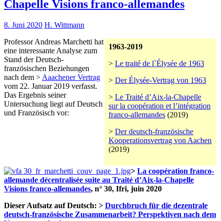
Chapelle Visions franco-allemandes
8. Juni 2020
H. Wittmann
Professor Andreas Marchetti hat
1963-2019
eine interessante Analyse zum
Stand der Deutsch-
>
Le traité de l`Élysée de 1963
französischen Beziehungen
nach dem >
Aaachener Vertrag
>
Der Élysée-Vertrag von 1963
vom 22. Januar 2019 verfasst.
Das Ergebnis seiner
>
Le Traité d’Aix-la-Chapelle
Untersuchung liegt auf Deutsch
sur la coopération et l’intégration
und Französisch vor:
franco-allemandes
(2019)
>
Der deutsch-französische
Kooperationsvertrag von Aachen
(2019)
>
La coopération franco-
allemande décentralisée suite au Traité d’Aix-la-Chapelle
Visions franco-allemandes
, n° 30, Ifri, juin 2020
Dieser Aufsatz auf Deutsch: >
Durchbruch für die dezentrale
deutsch-französische Zusammenarbeit? Perspektiven nach dem