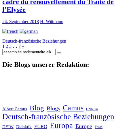
cadre du renouvellement du Traité de
l’Elysée
24. September 2018
H. Wittmann
Deutsch-französische Beziehungen
1
2
3
…
7
»
Suche
nach:
Die Blogs unserer Redaktion:
Blog
Camus
Blogs
Albert Camus
CNNum
Deutsch-französische Beziehungen
Europa
Europe
EURO
DFJW
Didaktik
Fotos