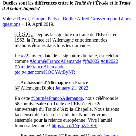
Quelles sont les différences entre le
Traité de l’Élysée
et le
Traité
d’Aix-la-Chapelle
?
Voir: >
Brexit, Europe, Paris et Berlin: Alfred Grosser répond à nos
questions
– 19. April 2019.
🇫🇷🇩🇪 Depuis la signature du traité de l'Élysée, en
1963, la France et l’Allemagne entretiennent des
relations étroites dans tous les domaines.
Le
#22janvier
, date de la signature du traité, est célébré
comme
#JournéeFrancoAllemande
.
#jfa2022
#dft2022
#AmitiéFrancoAllemande
pic.twitter.com/KOCYAtByNR
— Ambassade d'Allemagne en France
(@AllemagneDiplo)
January 21, 2022
En cette
#JournéeFrancoAllemande
, nous célébrons le
58e anniversaire du Traité de l’Élysée et le 2e
anniversaire du Traité d’Aix-la-Chapelle. Nous faisons
face ensemble à la crise sanitaire. Nous œuvrons
ensemble pour la relance européenne. Vive l’amitié
franco-allemande !
https://t.co/JNghZ1OISl
— Emmanuel Macron (@EmmanuelMacron)
January