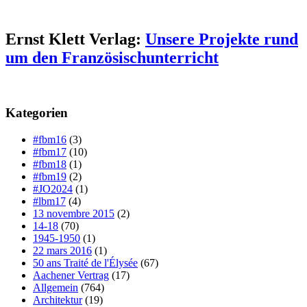
Ernst Klett Verlag:
Unsere Projekte rund
um den Französischunterricht
Kategorien
#fbm16
(3)
#fbm17
(10)
#fbm18
(1)
#fbm19
(2)
#JO2024
(1)
#lbm17
(4)
13 novembre 2015
(2)
14-18
(70)
1945-1950
(1)
22 mars 2016
(1)
50 ans Traité de l'Élysée
(67)
Aachener Vertrag
(17)
Allgemein
(764)
Architektur
(19)