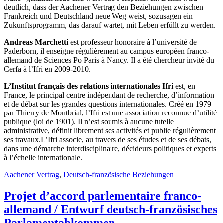
deutlich, dass der Aachener Vertrag den Beziehungen zwischen
Frankreich und Deutschland neue Weg weist, sozusagen ein
Zukunftsprogramm, das darauf wartet, mit Leben erfüllt zu werden.
Andreas Marchetti
est professeur honoraire à l’université de
Paderborn, il enseigne régulièrement au campus européen franco-
allemand de Sciences Po Paris à Nancy. Il a été chercheur invité du
Cerfa à l’Ifri en 2009-2010.
L’Institut français des relations internationales Ifri
est, en
France, le principal centre indépendant de recherche, d’information
et de débat sur les grandes questions internationales. Créé en 1979
par Thierry de Montbrial, l’Ifri est une association reconnue d’utilité
publique (loi de 1901). Il n’est soumis à aucune tutelle
administrative, définit librement ses activités et publie régulièrement
ses travaux.L’Ifri associe, au travers de ses études et de ses débats,
dans une démarche interdisciplinaire, décideurs politiques et experts
à l’échelle internationale.
Aachener Vertrag
,
Deutsch-französische Beziehungen
Projet d’accord parlementaire franco-
allemand / Entwurf deutsch-französisches
Parlamentabkommen