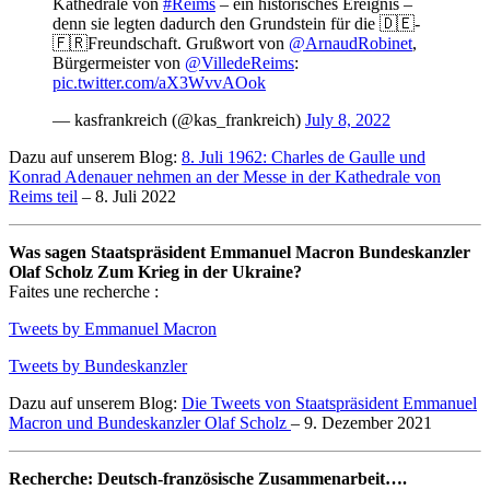
Kathedrale von
#Reims
– ein historisches Ereignis –
denn sie legten dadurch den Grundstein für die 🇩🇪-
🇫🇷Freundschaft. Grußwort von
@ArnaudRobinet
,
Bürgermeister von
@VilledeReims
:
pic.twitter.com/aX3WvvAOok
— kasfrankreich (@kas_frankreich)
July 8, 2022
Dazu auf unserem Blog:
8. Juli 1962: Charles de Gaulle und
Konrad Adenauer nehmen an der Messe in der Kathedrale von
Reims teil
– 8. Juli 2022
Was sagen Staatspräsident Emmanuel Macron Bundeskanzler
Olaf Scholz Zum Krieg in der Ukraine?
Faites une recherche :
Tweets by Emmanuel Macron
Tweets by Bundeskanzler
Dazu auf unserem Blog:
Die Tweets von Staatspräsident Emmanuel
Macron und Bundeskanzler Olaf Scholz
– 9. Dezember 2021
Recherche: Deutsch-französische Zusammenarbeit….