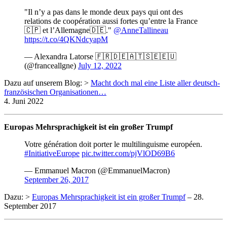
"Il n’y a pas dans le monde deux pays qui ont des
relations de coopération aussi fortes qu’entre la France
🇨🇵 et l’Allemagne🇩🇪."
@AnneTallineau
https://t.co/4QKNdcyapM
— Alexandra Latorse 🇫🇷🇩🇪🇦🇹🇸🇪🇪🇺
(@franceallgne)
July 12, 2022
Dazu auf unserem Blog: >
Macht doch mal eine Liste aller deutsch-
französischen Organisationen…
4. Juni 2022
Europas Mehrsprachigkeit ist ein großer Trumpf
Votre génération doit porter le multilinguisme européen.
#InitiativeEurope
pic.twitter.com/pjVlOD69B6
— Emmanuel Macron (@EmmanuelMacron)
September 26, 2017
Dazu: >
Europas Mehrsprachigkeit ist ein großer Trumpf
– 28.
September 2017