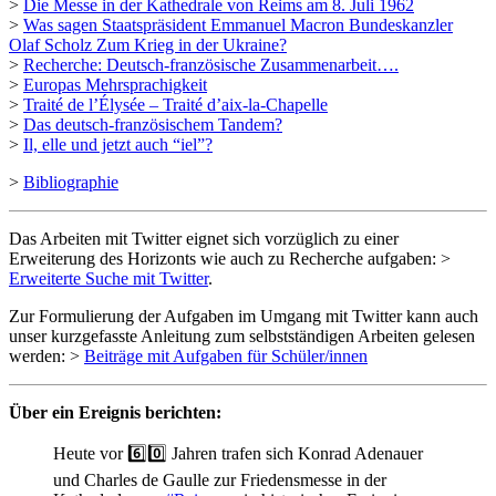
>
Die Messe in der Kathedrale von Reims am 8. Juli 1962
>
Was sagen Staatspräsident Emmanuel Macron Bundeskanzler
Olaf Scholz Zum Krieg in der Ukraine?
>
Recherche: Deutsch-französische Zusammenarbeit….
>
Europas Mehrsprachigkeit
>
Traité de l’Élysée – Traité d’aix-la-Chapelle
>
Das deutsch-französischem Tandem?
>
Il, elle und jetzt auch “iel”?
>
Bibliographie
Das Arbeiten mit Twitter eignet sich vorzüglich zu einer
Erweiterung des Horizonts wie auch zu Recherche aufgaben: >
Erweiterte Suche mit Twitter
.
Zur Formulierung der Aufgaben im Umgang mit Twitter kann auch
unser kurzgefasste Anleitung zum selbstständigen Arbeiten gelesen
werden: >
Beiträge mit Aufgaben für Schüler/innen
Über ein Ereignis berichten:
Heute vor 6️⃣0️⃣ Jahren trafen sich Konrad Adenauer
und Charles de Gaulle zur Friedensmesse in der