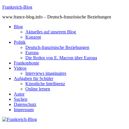
Skip
Frankreich-Blog
to
www.france-blog.info – Deutsch-französische Beziehungen
content
Blog
Aktuelles auf unserem Blog
Konzept
Politik
Deutsch-französische Beziehungen
Europa
Die Reden von E. Macron über Europa
Frankophonie
Videos
Interviews imaginaires
Aufgaben für Schüler
Künstliche Intelligenz
Online lernen
Autor
Suchen
Datenschutz
Impressum