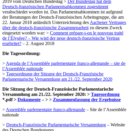
2019 vom Deutschen Bundestag >
Der Bundestag hat dem
Deutsch-französischen Parlamentsabkommen zugestimmt
verabschiedet worden ist. Das Parlamentsabkommen ist aufgrund
der Beratungen der Deutsch-Französischen Arbeitsgruppe, die am
22. Januar 2018 anlässlich Unterzeichnung des
Aachener Vertrages
über die deutsch-französische Zusammenarbeit
zu diesem Zweck
eingesetzt worden war: >
Comment prépare-t-on le nouveau traité
de l’Élyséee? – Wie wird der neue deutsch-französische Vertrag
erarbeitet?
– 2. August 2018
Die Tagesordnung:
>
Agenda de l’Assemblée parlementaire franco-allemande – site de
l’Assemblée nationale
>
Tagesordnung der Sitzung der Deutsch-Französische
Parlamentarische Versammlung am 21./22. September 2020
Die Sitzung der Deutsch-Französische Parlamentarische
Versammlung am 21./22. September 2020: >
Tagesordnung
*.pdf >
Dokumente
– > >
Zusammenfassung der Ergebnisse
>
Assemblée parlementaire franco-allemande
– Site de l’Assemblée
nationale
>
Deutsch-Französische Parlamentarische Versammlung
– Website
des Deutschen Bundestages