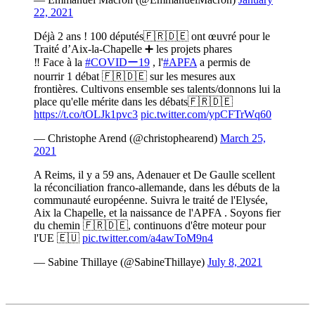
22, 2021
Déjà 2 ans ! 100 députés🇫🇷🇩🇪 ont œuvré pour le
Traité d’Aix-la-Chapelle ➕ les projets phares
‼️ Face à la
#COVIDー19
, l'
#APFA
a permis de
nourrir 1 débat 🇫🇷🇩🇪 sur les mesures aux
frontières. Cultivons ensemble ses talents/donnons lui la
place qu'elle mérite dans les débats🇫🇷🇩🇪
https://t.co/tOLJk1pvc3
pic.twitter.com/ypCFTrWq60
— Christophe Arend (@christophearend)
March 25,
2021
A Reims, il y a 59 ans, Adenauer et De Gaulle scellent
la réconciliation franco-allemande, dans les débuts de la
communauté européenne. Suivra le traité de l'Elysée,
Aix la Chapelle, et la naissance de l'APFA . Soyons fier
du chemin 🇫🇷🇩🇪, continuons d'être moteur pour
l'UE 🇪🇺
pic.twitter.com/a4awToM9n4
— Sabine Thillaye (@SabineThillaye)
July 8, 2021