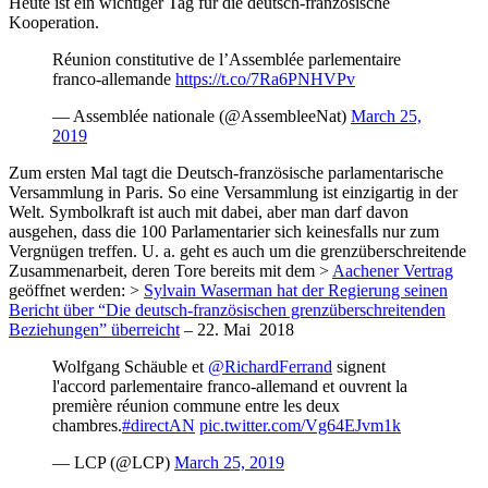
Heute ist ein wichtiger Tag für die deutsch-französische
Kooperation.
Réunion constitutive de l’Assemblée parlementaire
franco-allemande
https://t.co/7Ra6PNHVPv
— Assemblée nationale (@AssembleeNat)
March 25,
2019
Zum ersten Mal tagt die Deutsch-französische parlamentarische
Versammlung in Paris. So eine Versammlung ist einzigartig in der
Welt. Symbolkraft ist auch mit dabei, aber man darf davon
ausgehen, dass die 100 Parlamentarier sich keinesfalls nur zum
Vergnügen treffen. U. a. geht es auch um die grenzüberschreitende
Zusammenarbeit, deren Tore bereits mit dem >
Aachener Vertrag
geöffnet werden: >
Sylvain Waserman hat der Regierung seinen
Bericht über “Die deutsch-französischen grenzüberschreitenden
Beziehungen” überreicht
– 22. Mai 2018
Wolfgang Schäuble et
@RichardFerrand
signent
l'accord parlementaire franco-allemand et ouvrent la
première réunion commune entre les deux
chambres.
#directAN
pic.twitter.com/Vg64EJvm1k
— LCP (@LCP)
March 25, 2019