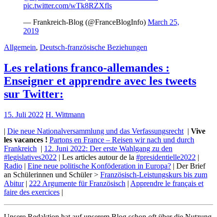
pic.twitter.com/wTk8RZXfls
— Frankreich-Blog (@FranceBlogInfo)
March 25,
2019
Allgemein
,
Deutsch-französische Beziehungen
Les relations franco-allemandes :
Enseigner et apprendre avec les tweets
sur Twitter:
15. Juli 2022
H. Wittmann
|
Die neue Nationalversammlung und das Verfassungsrecht
|
Vive
les vacances !
Partons en France – Reisen wir nach und durch
Frankreich
|
12. Juni 2022: Der erste Wahlgang zu den
#legislatives2022
| Les articles autour de la
#presidentielle2022
|
Radio
|
Eine neue politische Konföderation in Europa?
| Der Brief
an Schülerinnen und Schüler >
Französisch-Leistungskurs bis zum
Abitur
|
222 Argumente für Französisch
|
Apprendre le français et
faire des exercices
|
Unsere Redaktion hat auf unserem Blog schon oft über die Nutzung