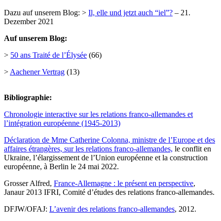
Dazu auf unserem Blog: >
Il, elle und jetzt auch “iel”?
– 21.
Dezember 2021
Auf unserem Blog:
>
50 ans Traité de l’Élysée
(66)
>
Aachener Vertrag
(13)
Bibliographie:
Chronologie interactive sur les relations franco-allemandes et
l’intégration européenne (1945-2013)
Déclaration de Mme Catherine Colonna, ministre de l’Europe et des
affaires étrangères, sur les relations franco-allemandes,
le conflit en
Ukraine, l’élargissement de l’Union européenne et la construction
européenne, à Berlin le 24 mai 2022.
Grosser Alfred,
France-Allemagne : le présent en perspective
,
Janaur 2013 IFRI, Comité d’études des relations franco-allemandes.
DFJW/OFAJ:
L’avenir des relations franco-allemandes
, 2012.