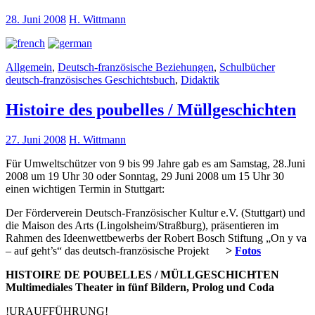
28. Juni 2008
H. Wittmann
Allgemein
,
Deutsch-französische Beziehungen
,
Schulbücher
deutsch-französisches Geschichtsbuch
,
Didaktik
Histoire des poubelles / Müllgeschichten
27. Juni 2008
H. Wittmann
Für Umweltschützer von 9 bis 99 Jahre gab es am Samstag, 28.Juni
2008 um 19 Uhr 30 oder Sonntag, 29 Juni 2008 um 15 Uhr 30
einen wichtigen Termin in Stuttgart:
Der Förderverein Deutsch-Französischer Kultur e.V. (Stuttgart) und
die Maison des Arts (Lingolsheim/Straßburg), präsentieren im
Rahmen des Ideenwettbewerbs der Robert Bosch Stiftung „On y va
– auf geht’s“ das deutsch-französische Projekt
>
Fotos
HISTOIRE DE POUBELLES / MÜLLGESCHICHTEN
Multimediales Theater in fünf Bildern, Prolog und Coda
!URAUFFÜHRUNG!