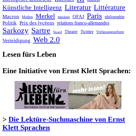
Literatur
Littérature
Künstliche Intelligenz
Paris
Merkel
Macron
OFAJ
philosophie
Medien
musique
Politik
Prix des lycéens
relations franco-allemandes
Sarkozy
Sartre
Twitter
Theater
Verfassungsreform
Sicard
Web 2.0
Verteidigung
Lesen fürs Leben
Eine Initiative von Ernst Klett Sprachen:
>
Die Lektüre-Suchmaschine von Ernst
Klett Sprachen