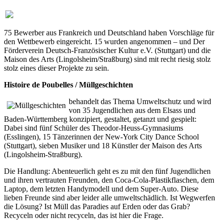
75 Bewerber aus Frankreich und Deutschland haben Vorschläge für
den Wettbewerb eingereicht. 15 wurden angenommen – und Der
Förderverein Deutsch-Französischer Kultur e.V. (Stuttgart) und die
Maison des Arts (Lingolsheim/Straßburg) sind mit recht riesig stolz
stolz eines dieser Projekte zu sein.
Histoire de Poubelles / Müllgeschichten
behandelt das Thema Umweltschutz und wird
von 35 Jugendlichen aus dem Elsass und
Baden-Württemberg konzipiert, gestaltet, getanzt und gespielt:
Dabei sind fünf Schüler des Theodor-Heuss-Gymnasiums
(Esslingen), 15 Tänzerinnen der New-York City Dance School
(Stuttgart), sieben Musiker und 18 Künstler der Maison des Arts
(Lingolsheim-Straßburg).
Die Handlung: Abenteuerlich geht es zu mit den fünf Jugendlichen
und ihren vertrauten Freunden, den Coca-Cola-Plastikflaschen, dem
Laptop, dem letzten Handymodell und dem Super-Auto. Diese
lieben Freunde sind aber leider alle umweltschädlich. Ist Wegwerfen
die Lösung? Ist Müll das Paradies auf Erden oder das Grab?
Recyceln oder nicht recyceln, das ist hier die Frage.