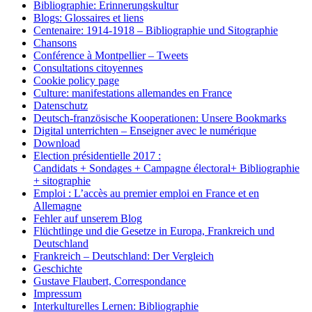
Bibliographie: Erinnerungskultur
Blogs: Glossaires et liens
Centenaire: 1914-1918 – Bibliographie und Sitographie
Chansons
Conférence à Montpellier – Tweets
Consultations citoyennes
Cookie policy page
Culture: manifestations allemandes en France
Datenschutz
Deutsch-französische Kooperationen: Unsere Bookmarks
Digital unterrichten – Enseigner avec le numérique
Download
Election présidentielle 2017 :
Candidats + Sondages + Campagne électoral+ Bibliographie
+ sitographie
Emploi : L’accès au premier emploi en France et en
Allemagne
Fehler auf unserem Blog
Flüchtlinge und die Gesetze in Europa, Frankreich und
Deutschland
Frankreich – Deutschland: Der Vergleich
Geschichte
Gustave Flaubert, Correspondance
Impressum
Interkulturelles Lernen: Bibliographie