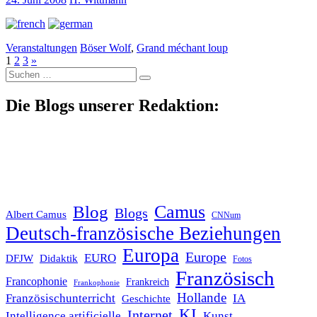
Veranstaltungen
Böser Wolf
,
Grand méchant loup
1
2
3
»
Suche
nach:
Die Blogs unserer Redaktion:
Blog
Camus
Blogs
Albert Camus
CNNum
Deutsch-französische Beziehungen
Europa
Europe
EURO
DFJW
Didaktik
Fotos
Französisch
Francophonie
Frankreich
Frankophonie
Hollande
Französischunterricht
IA
Geschichte
KI
Internet
Intelligence artificielle
Kunst