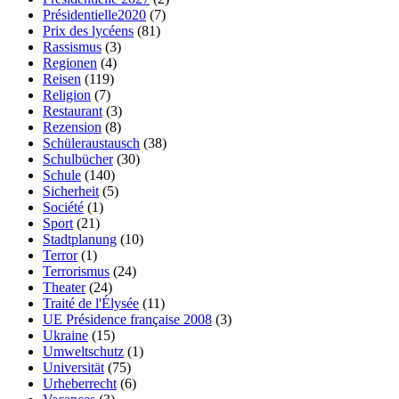
Présidentielle2020
(7)
Prix des lycéens
(81)
Rassismus
(3)
Regionen
(4)
Reisen
(119)
Religion
(7)
Restaurant
(3)
Rezension
(8)
Schüleraustausch
(38)
Schulbücher
(30)
Schule
(140)
Sicherheit
(5)
Société
(1)
Sport
(21)
Stadtplanung
(10)
Terror
(1)
Terrorismus
(24)
Theater
(24)
Traité de l'Élysée
(11)
UE Présidence française 2008
(3)
Ukraine
(15)
Umweltschutz
(1)
Universität
(75)
Urheberrecht
(6)