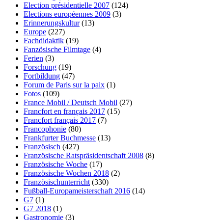
Election présidentielle 2007
(124)
Elections européennes 2009
(3)
Erinnerungskultur
(13)
Europe
(227)
Fachdidaktik
(19)
Fanzösische Filmtage
(4)
Ferien
(3)
Forschung
(19)
Fortbildung
(47)
Forum de Paris sur la paix
(1)
Fotos
(109)
France Mobil / Deutsch Mobil
(27)
Francfort en français 2017
(15)
Francfort français 2017
(7)
Francophonie
(80)
Frankfurter Buchmesse
(13)
Französisch
(427)
Französische Ratspräsidentschaft 2008
(8)
Französische Woche
(17)
Französische Wochen 2018
(2)
Französischunterricht
(330)
Fußball-Europameisterschaft 2016
(14)
G7
(1)
G7 2018
(1)
Gastronomie
(3)