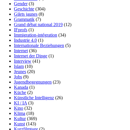
Gender
(3)
Geschichte
(304)
Gilets jaunes
(8)
Grammatik
(7)
Grand débat national 2019
(12)
IFprofs
(1)
Immigration-intégration
(34)
Industrie 4.0
(1)
Internationale Beziehungen
(5)
Internet
(36)
Internet der Dinge
(1)
Interview
(41)
Islam
(10)
Jeunes
(20)
Jobs
(9)
Jugendbegegnungen
(23)
Kanada
(1)
Küche
(2)
Künstliche Intelligenz
(26)
KI / IA
(3)
Kino
(32)
Klima
(18)
Kultur
(369)
Kunst
(143)
Kurzfilmtage
(2)