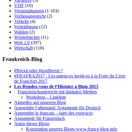
Vacances
(3)
VDF
(10)
Veranstaltungen
(1.103)
Verfassungsrecht
(2)
Verkehr
(4)
Verteidigung
(12)
Wahlen
(2)
Wörterbücher
(11)
Web 2.0
(297)
Wirtschaft
(118)
Frankreich-Blog
#Brexit oder #nonBrexit ?
#FRAFRA2017 : Les auteur-es invité-es à la Foire du Livre
de Francfort 2017
Les Rendez-vous de l’Histoire à Blois 2015
1.
Französischunterricht mit digitalen Medien
Workshop – Linkliste
Aktuelles auf unserem Blog
Apprendre l’allemand: Argumente für Deutsch
Apprendre le français – faire des exercices
Argumente für Französisch
Autor dieses Blogs
Konzeption unseres Blogs www.france-blog.info