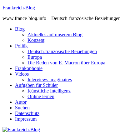
Skip
Frankreich-Blog
to
www.france-blog.info – Deutsch-französische Beziehungen
content
Blog
Aktuelles auf unserem Blog
Konzept
Politik
Deutsch-französische Beziehungen
Europa
Die Reden von E. Macron über Europa
Frankophonie
Videos
Interviews imaginaires
Aufgaben für Schüler
Künstliche Intelligenz
Online lernen
Autor
Suchen
Datenschutz
Impressum