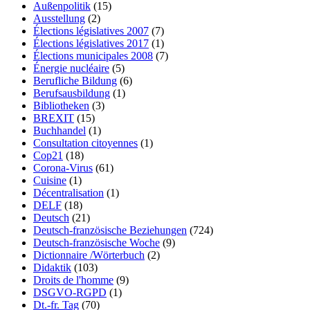
Außenpolitik
(15)
Ausstellung
(2)
Élections législatives 2007
(7)
Élections législatives 2017
(1)
Élections municipales 2008
(7)
Énergie nucléaire
(5)
Berufliche Bildung
(6)
Berufsausbildung
(1)
Bibliotheken
(3)
BREXIT
(15)
Buchhandel
(1)
Consultation citoyennes
(1)
Cop21
(18)
Corona-Virus
(61)
Cuisine
(1)
Décentralisation
(1)
DELF
(18)
Deutsch
(21)
Deutsch-französische Beziehungen
(724)
Deutsch-französische Woche
(9)
Dictionnaire /Wörterbuch
(2)
Didaktik
(103)
Droits de l'homme
(9)
DSGVO-RGPD
(1)
Dt.-fr. Tag
(70)