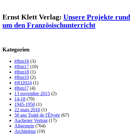
Ernst Klett Verlag:
Unsere Projekte rund
um den Französischunterricht
Kategorien
#fbm16
(3)
#fbm17
(10)
#fbm18
(1)
#fbm19
(2)
#JO2024
(1)
#lbm17
(4)
13 novembre 2015
(2)
14-18
(70)
1945-1950
(1)
22 mars 2016
(1)
50 ans Traité de l'Élysée
(67)
Aachener Vertrag
(17)
Allgemein
(764)
Architektur
(19)