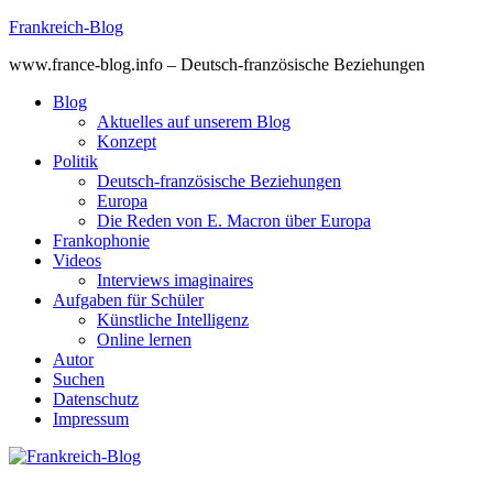
Skip
Frankreich-Blog
to
www.france-blog.info – Deutsch-französische Beziehungen
content
Blog
Aktuelles auf unserem Blog
Konzept
Politik
Deutsch-französische Beziehungen
Europa
Die Reden von E. Macron über Europa
Frankophonie
Videos
Interviews imaginaires
Aufgaben für Schüler
Künstliche Intelligenz
Online lernen
Autor
Suchen
Datenschutz
Impressum