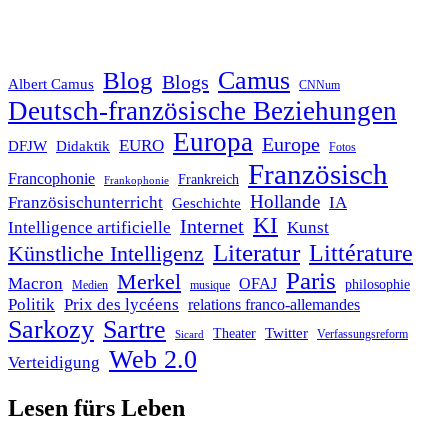
Blog
Camus
Blogs
Albert Camus
CNNum
Deutsch-französische Beziehungen
Europa
Europe
EURO
DFJW
Didaktik
Fotos
Französisch
Francophonie
Frankreich
Frankophonie
Hollande
Französischunterricht
IA
Geschichte
KI
Internet
Intelligence artificielle
Kunst
Literatur
Littérature
Künstliche Intelligenz
Paris
Merkel
Macron
OFAJ
philosophie
Medien
musique
Politik
Prix des lycéens
relations franco-allemandes
Sarkozy
Sartre
Twitter
Theater
Verfassungsreform
Sicard
Web 2.0
Verteidigung
Lesen fürs Leben