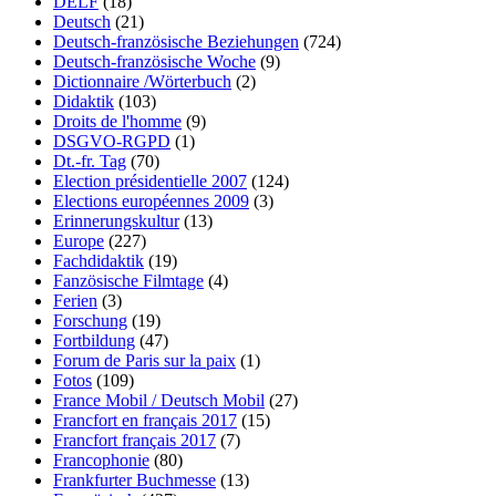
DELF
(18)
Deutsch
(21)
Deutsch-französische Beziehungen
(724)
Deutsch-französische Woche
(9)
Dictionnaire /Wörterbuch
(2)
Didaktik
(103)
Droits de l'homme
(9)
DSGVO-RGPD
(1)
Dt.-fr. Tag
(70)
Election présidentielle 2007
(124)
Elections européennes 2009
(3)
Erinnerungskultur
(13)
Europe
(227)
Fachdidaktik
(19)
Fanzösische Filmtage
(4)
Ferien
(3)
Forschung
(19)
Fortbildung
(47)
Forum de Paris sur la paix
(1)
Fotos
(109)
France Mobil / Deutsch Mobil
(27)
Francfort en français 2017
(15)
Francfort français 2017
(7)
Francophonie
(80)
Frankfurter Buchmesse
(13)