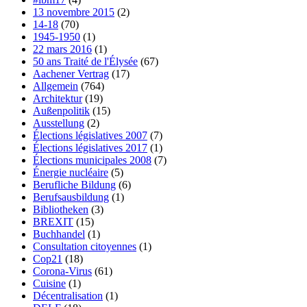
13 novembre 2015
(2)
14-18
(70)
1945-1950
(1)
22 mars 2016
(1)
50 ans Traité de l'Élysée
(67)
Aachener Vertrag
(17)
Allgemein
(764)
Architektur
(19)
Außenpolitik
(15)
Ausstellung
(2)
Élections législatives 2007
(7)
Élections législatives 2017
(1)
Élections municipales 2008
(7)
Énergie nucléaire
(5)
Berufliche Bildung
(6)
Berufsausbildung
(1)
Bibliotheken
(3)
BREXIT
(15)
Buchhandel
(1)
Consultation citoyennes
(1)
Cop21
(18)
Corona-Virus
(61)
Cuisine
(1)
Décentralisation
(1)