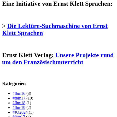
Eine Initiative von Ernst Klett Sprachen:
>
Die Lektüre-Suchmaschine von Ernst
Klett Sprachen
Ernst Klett Verlag:
Unsere Projekte rund
um den Französischunterricht
Kategorien
#fbm16
(3)
#fbm17
(10)
#fbm18
(1)
#fbm19
(2)
#JO2024
(1)
#lbm17
(4)