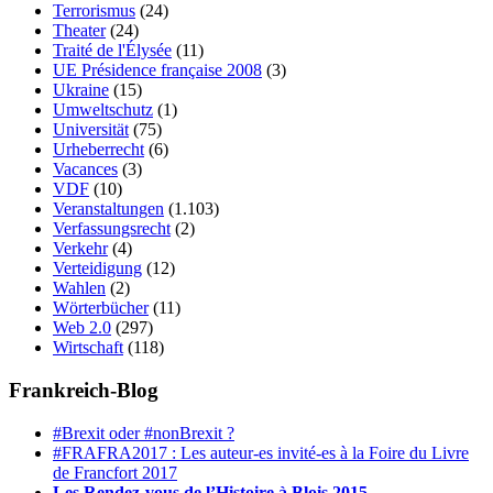
Terrorismus
(24)
Theater
(24)
Traité de l'Élysée
(11)
UE Présidence française 2008
(3)
Ukraine
(15)
Umweltschutz
(1)
Universität
(75)
Urheberrecht
(6)
Vacances
(3)
VDF
(10)
Veranstaltungen
(1.103)
Verfassungsrecht
(2)
Verkehr
(4)
Verteidigung
(12)
Wahlen
(2)
Wörterbücher
(11)
Web 2.0
(297)
Wirtschaft
(118)
Frankreich-Blog
#Brexit oder #nonBrexit ?
#FRAFRA2017 : Les auteur-es invité-es à la Foire du Livre
de Francfort 2017
Les Rendez-vous de l’Histoire à Blois 2015