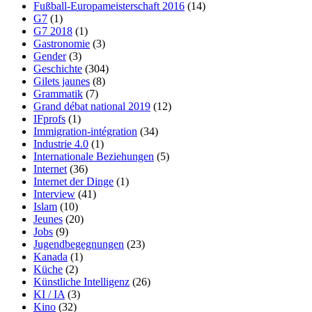
Fußball-Europameisterschaft 2016
(14)
G7
(1)
G7 2018
(1)
Gastronomie
(3)
Gender
(3)
Geschichte
(304)
Gilets jaunes
(8)
Grammatik
(7)
Grand débat national 2019
(12)
IFprofs
(1)
Immigration-intégration
(34)
Industrie 4.0
(1)
Internationale Beziehungen
(5)
Internet
(36)
Internet der Dinge
(1)
Interview
(41)
Islam
(10)
Jeunes
(20)
Jobs
(9)
Jugendbegegnungen
(23)
Kanada
(1)
Küche
(2)
Künstliche Intelligenz
(26)
KI / IA
(3)
Kino
(32)