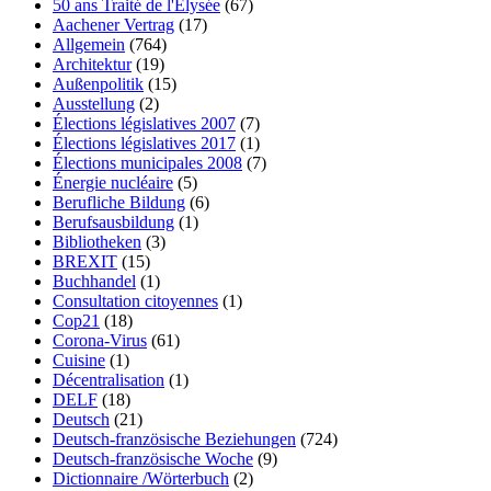
50 ans Traité de l'Élysée
(67)
Aachener Vertrag
(17)
Allgemein
(764)
Architektur
(19)
Außenpolitik
(15)
Ausstellung
(2)
Élections législatives 2007
(7)
Élections législatives 2017
(1)
Élections municipales 2008
(7)
Énergie nucléaire
(5)
Berufliche Bildung
(6)
Berufsausbildung
(1)
Bibliotheken
(3)
BREXIT
(15)
Buchhandel
(1)
Consultation citoyennes
(1)
Cop21
(18)
Corona-Virus
(61)
Cuisine
(1)
Décentralisation
(1)
DELF
(18)
Deutsch
(21)
Deutsch-französische Beziehungen
(724)
Deutsch-französische Woche
(9)
Dictionnaire /Wörterbuch
(2)