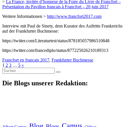
>
La France, invitée d’honneur de la Foire du Livre de Francfort –
Présentation du Pavillon français à Francfort – 20 juin 2017
Weitere Informationen >
http://www.francfort2017.com
Interview mit Paul de Sinety, dem Kurator des Auftritts Frankreichs
auf der Frankfurter Buchmesse:
https://twitter.com/Literaturtest/status/878185057986510848
https://twitter.com/francediplo/status/877225026210189313
Francfort en français 2017
,
Frankfurter Buchmesse
1
2
3
…
5
»
Suche
nach:
Die Blogs unserer Redaktion:
Blog
Camus
Blogs
Albert Camus