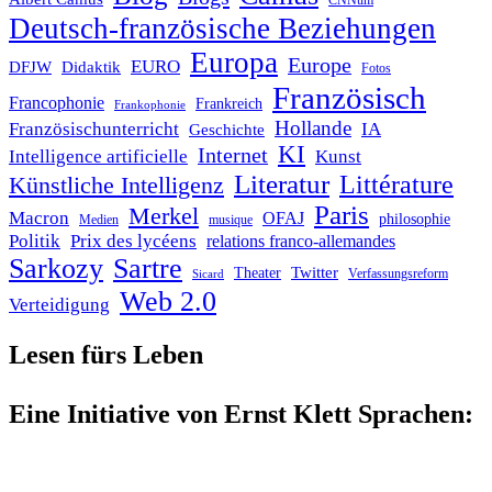
CNNum
Deutsch-französische Beziehungen
Europa
Europe
EURO
DFJW
Didaktik
Fotos
Französisch
Francophonie
Frankreich
Frankophonie
Hollande
Französischunterricht
IA
Geschichte
KI
Internet
Intelligence artificielle
Kunst
Literatur
Littérature
Künstliche Intelligenz
Paris
Merkel
Macron
OFAJ
philosophie
Medien
musique
Politik
Prix des lycéens
relations franco-allemandes
Sarkozy
Sartre
Twitter
Theater
Verfassungsreform
Sicard
Web 2.0
Verteidigung
Lesen fürs Leben
Eine Initiative von Ernst Klett Sprachen: