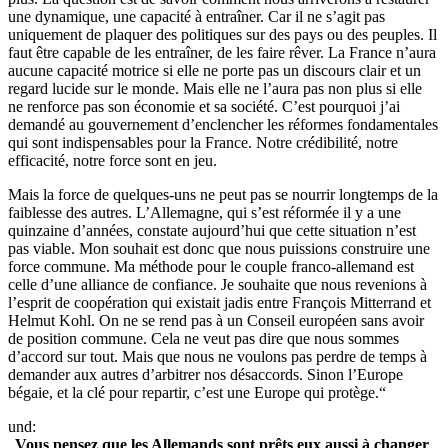
une dynamique, une capacité à entraîner. Car il ne s’agit pas
uniquement de plaquer des politiques sur des pays ou des peuples. Il
faut être capable de les entraîner, de les faire rêver. La France n’aura
aucune capacité motrice si elle ne porte pas un discours clair et un
regard lucide sur le monde. Mais elle ne l’aura pas non plus si elle
ne renforce pas son économie et sa société. C’est pourquoi j’ai
demandé au gouvernement d’enclencher les réformes fondamentales
qui sont indispensables pour la France. Notre crédibilité, notre
efficacité, notre force sont en jeu.
Mais la force de quelques-uns ne peut pas se nourrir longtemps de la
faiblesse des autres. L’Allemagne, qui s’est réformée il y a une
quinzaine d’années, constate aujourd’hui que cette situation n’est
pas viable. Mon souhait est donc que nous puissions construire une
force commune. Ma méthode pour le couple franco-allemand est
celle d’une alliance de confiance. Je souhaite que nous revenions à
l’esprit de coopération qui existait jadis entre François Mitterrand et
Helmut Kohl. On ne se rend pas à un Conseil européen sans avoir
de position commune. Cela ne veut pas dire que nous sommes
d’accord sur tout. Mais que nous ne voulons pas perdre de temps à
demander aux autres d’arbitrer nos désaccords. Sinon l’Europe
bégaie, et la clé pour repartir, c’est une Europe qui protège.“
und:
„
Vous pensez que les Allemands sont prêts eux aussi à changer