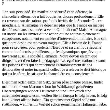
?
J’en suis persuadé. En matière de sécurité et de défense, la
chancelière allemande a fait bouger les choses profondément. Elle
est revenue sur des tabous profonds hérités de la Seconde Guerre
mondiale. L’Allemagne va dépenser plus que la France en matière
de défense dans les années à venir. Qui l’eût cru? Mais l’Allemagne
est lucide sur les limites d’une action qui ne soit pas pleinement
européenne, notamment en matière d’intervention militaire. Elle sait
que notre destin est redevenu tragique. Elle a besoin de la France
pour se protéger, pour protéger l’Europe et assurer notre sécurité
commune. Je crois par ailleurs que les dynamiques que j’évoque
traversent aussi la société allemande. Notre devoir en tant que
dirigeants est d’en faire la pédagogie. Les égoïsmes nationaux sont
des poisons lents qui entretiennent l’affaiblissement de nos
démocraties et notre incapacité collective à relever le défi historique
qui est le nôtre. Je sais que la chancelière en a conscience.“
Liest man jeden einzelnen Satz, qu’on pèse chaque phrase, findet
man hier die von Macron schon im Wahlkampf geäußerten
Überzeugungen wieder. Deutschland und Frankreich sind
aufeinander angewiesen, wollen Sie in Europa Erfolg haben. Erfolg
kann keiner alleine haben. Ein gemeinsamer Gipfel solle nur
stattfinden, wenn es im Vorfeld schon gemeinsame Haltungen gebe.