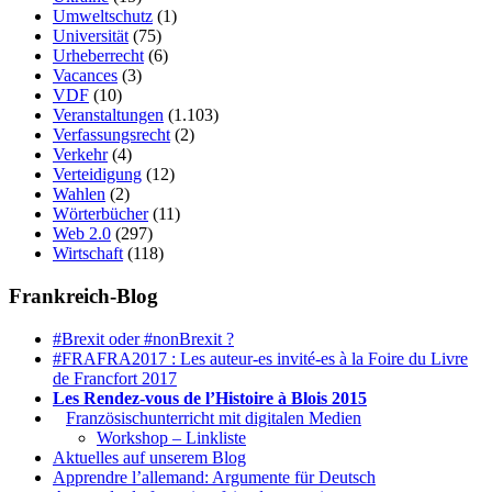
Umweltschutz
(1)
Universität
(75)
Urheberrecht
(6)
Vacances
(3)
VDF
(10)
Veranstaltungen
(1.103)
Verfassungsrecht
(2)
Verkehr
(4)
Verteidigung
(12)
Wahlen
(2)
Wörterbücher
(11)
Web 2.0
(297)
Wirtschaft
(118)
Frankreich-Blog
#Brexit oder #nonBrexit ?
#FRAFRA2017 : Les auteur-es invité-es à la Foire du Livre
de Francfort 2017
Les Rendez-vous de l’Histoire à Blois 2015
1.
Französischunterricht mit digitalen Medien
Workshop – Linkliste
Aktuelles auf unserem Blog
Apprendre l’allemand: Argumente für Deutsch