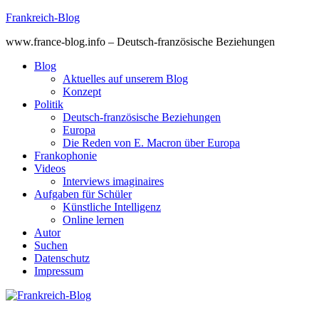
Skip
Frankreich-Blog
to
www.france-blog.info – Deutsch-französische Beziehungen
content
Blog
Aktuelles auf unserem Blog
Konzept
Politik
Deutsch-französische Beziehungen
Europa
Die Reden von E. Macron über Europa
Frankophonie
Videos
Interviews imaginaires
Aufgaben für Schüler
Künstliche Intelligenz
Online lernen
Autor
Suchen
Datenschutz
Impressum