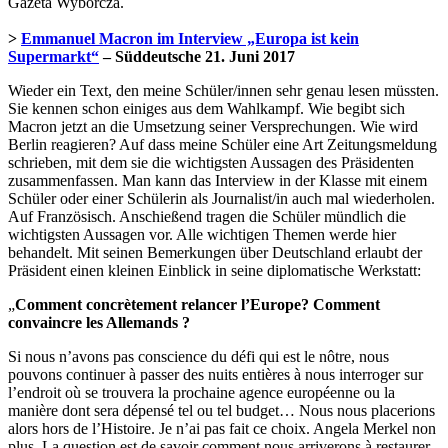
Gazeta Wyborcza.
>
Emmanuel Macron im Interview „Europa ist kein
Supermarkt“
– Süddeutsche 21. Juni 2017
Wieder ein Text, den meine Schüler/innen sehr genau lesen müssten.
Sie kennen schon einiges aus dem Wahlkampf. Wie begibt sich
Macron jetzt an die Umsetzung seiner Versprechungen. Wie wird
Berlin reagieren? Auf dass meine Schüler eine Art Zeitungsmeldung
schrieben, mit dem sie die wichtigsten Aussagen des Präsidenten
zusammenfassen. Man kann das Interview in der Klasse mit einem
Schüler oder einer Schülerin als Journalist/in auch mal wiederholen.
Auf Französisch. Anschießend tragen die Schüler mündlich die
wichtigsten Aussagen vor. Alle wichtigen Themen werde hier
behandelt. Mit seinen Bemerkungen über Deutschland erlaubt der
Präsident einen kleinen Einblick in seine diplomatische Werkstatt:
„
Comment concrètement relancer l’Europe? Comment
convaincre les Allemands ?
Si nous n’avons pas conscience du défi qui est le nôtre, nous
pouvons continuer à passer des nuits entières à nous interroger sur
l’endroit où se trouvera la prochaine agence européenne ou la
manière dont sera dépensé tel ou tel budget… Nous nous placerions
alors hors de l’Histoire. Je n’ai pas fait ce choix. Angela Merkel non
plus. La question est de savoir comment nous arriverons à restaurer