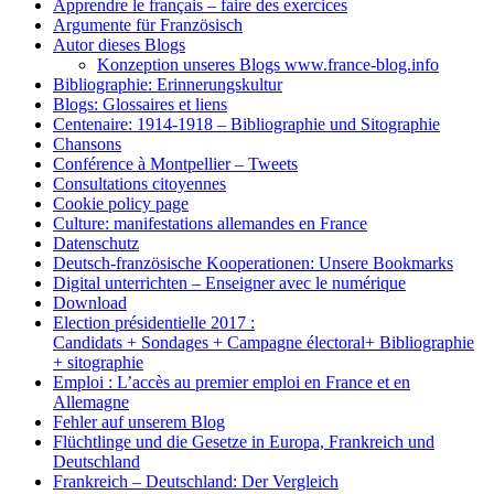
Apprendre le français – faire des exercices
Argumente für Französisch
Autor dieses Blogs
Konzeption unseres Blogs www.france-blog.info
Bibliographie: Erinnerungskultur
Blogs: Glossaires et liens
Centenaire: 1914-1918 – Bibliographie und Sitographie
Chansons
Conférence à Montpellier – Tweets
Consultations citoyennes
Cookie policy page
Culture: manifestations allemandes en France
Datenschutz
Deutsch-französische Kooperationen: Unsere Bookmarks
Digital unterrichten – Enseigner avec le numérique
Download
Election présidentielle 2017 :
Candidats + Sondages + Campagne électoral+ Bibliographie
+ sitographie
Emploi : L’accès au premier emploi en France et en
Allemagne
Fehler auf unserem Blog
Flüchtlinge und die Gesetze in Europa, Frankreich und
Deutschland
Frankreich – Deutschland: Der Vergleich