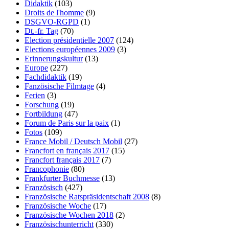
Didaktik
(103)
Droits de l'homme
(9)
DSGVO-RGPD
(1)
Dt.-fr. Tag
(70)
Election présidentielle 2007
(124)
Elections européennes 2009
(3)
Erinnerungskultur
(13)
Europe
(227)
Fachdidaktik
(19)
Fanzösische Filmtage
(4)
Ferien
(3)
Forschung
(19)
Fortbildung
(47)
Forum de Paris sur la paix
(1)
Fotos
(109)
France Mobil / Deutsch Mobil
(27)
Francfort en français 2017
(15)
Francfort français 2017
(7)
Francophonie
(80)
Frankfurter Buchmesse
(13)
Französisch
(427)
Französische Ratspräsidentschaft 2008
(8)
Französische Woche
(17)
Französische Wochen 2018
(2)
Französischunterricht
(330)