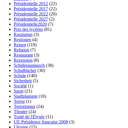
Présidentielle 2012
(22)
Présidentielle 2017
(22)
Présidentielle 2022
(20)
Présidentielle 2027
(2)
Présidentielle2020
(7)
Prix des lycéens
(81)
Rassismus
(3)
Regionen
(4)
Reisen
(119)
Religion
(7)
Restaurant
(3)
Rezension
(8)
Schüleraustausch
(38)
Schulbücher
(30)
Schule
(140)
Sicherheit
(5)
Société
(1)
Sport
(21)
Stadtplanung
(10)
Terror
(1)
Terrorismus
(24)
Theater
(24)
Traité de l'Élysée
(11)
UE Présidence française 2008
(3)
Ukraine
(15)