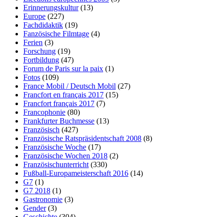
Erinnerungskultur
(13)
Europe
(227)
Fachdidaktik
(19)
Fanzösische Filmtage
(4)
Ferien
(3)
Forschung
(19)
Fortbildung
(47)
Forum de Paris sur la paix
(1)
Fotos
(109)
France Mobil / Deutsch Mobil
(27)
Francfort en français 2017
(15)
Francfort français 2017
(7)
Francophonie
(80)
Frankfurter Buchmesse
(13)
Französisch
(427)
Französische Ratspräsidentschaft 2008
(8)
Französische Woche
(17)
Französische Wochen 2018
(2)
Französischunterricht
(330)
Fußball-Europameisterschaft 2016
(14)
G7
(1)
G7 2018
(1)
Gastronomie
(3)
Gender
(3)
Geschichte
(304)