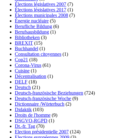
Élections législatives 2007
(7)
Élections législatives 2017
(1)
Élections municipales 2008
(7)
Énergie nucléaire
(5)
Berufliche Bildung
(6)
Berufsausbildung
(1)
Bibliotheken
(3)
BREXIT
(15)
Buchhandel
(1)
Consultation citoyennes
(1)
Cop21
(18)
Corona-Virus
(61)
Cuisine
(1)
Décentralisation
(1)
DELF
(18)
Deutsch
(21)
Deutsch-französische Beziehungen
(724)
Deutsch-französische Woche
(9)
Dictionnaire /Wörterbuch
(2)
Didaktik
(103)
Droits de l'homme
(9)
DSGVO-RGPD
(1)
Dt.-fr. Tag
(70)
Election présidentielle 2007
(124)
Elections européennes 2009
(3)