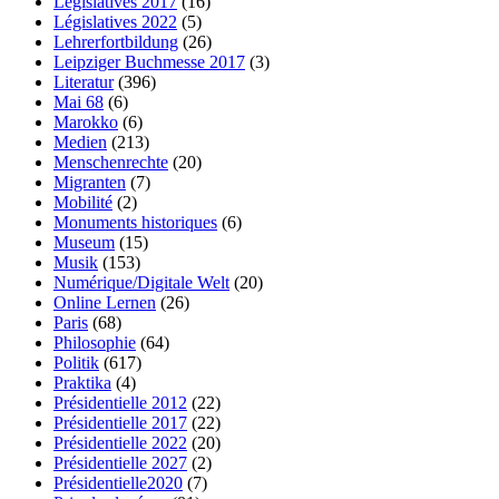
Législatives 2017
(16)
Législatives 2022
(5)
Lehrerfortbildung
(26)
Leipziger Buchmesse 2017
(3)
Literatur
(396)
Mai 68
(6)
Marokko
(6)
Medien
(213)
Menschenrechte
(20)
Migranten
(7)
Mobilité
(2)
Monuments historiques
(6)
Museum
(15)
Musik
(153)
Numérique/Digitale Welt
(20)
Online Lernen
(26)
Paris
(68)
Philosophie
(64)
Politik
(617)
Praktika
(4)
Présidentielle 2012
(22)
Présidentielle 2017
(22)
Présidentielle 2022
(20)
Présidentielle 2027
(2)
Présidentielle2020
(7)