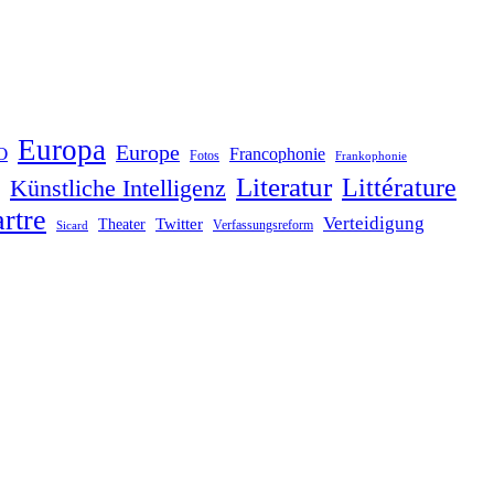
Europa
Europe
O
Francophonie
Fotos
Frankophonie
Literatur
Littérature
Künstliche Intelligenz
rtre
Verteidigung
Twitter
Theater
Verfassungsreform
Sicard