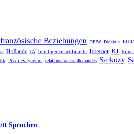
französische Beziehungen
EUR
DFJW
Didaktik
KI
Internet
Hollande
IA
Intelligence artificielle
Kunst
te
Sarkozy
Sa
tik
Prix des lycéens
relations franco-allemandes
ett Sprachen