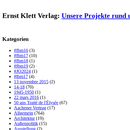
Ernst Klett Verlag:
Unsere Projekte rund 
Kategorien
#fbm16
(3)
#fbm17
(10)
#fbm18
(1)
#fbm19
(2)
#JO2024
(1)
#lbm17
(4)
13 novembre 2015
(2)
14-18
(70)
1945-1950
(1)
22 mars 2016
(1)
50 ans Traité de l'Élysée
(67)
Aachener Vertrag
(17)
Allgemein
(764)
Architektur
(19)
Außenpolitik
(15)
Ausstellung
(2)