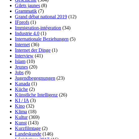
Gilets jaunes
(8)
Grammatik
(7)
Grand débat national 2019
(12)
IFprofs
(1)
Immigration-intégration
(34)
Industrie 4.0
(1)
Internationale Beziehungen
(5)
Internet
(36)
Internet der Dinge
(1)
Interview
(41)
Islam
(10)
Jeunes
(20)
Jobs
(9)
Jugendbegegnungen
(23)
Kanada
(1)
Küche
(2)
Künstliche Intelligenz
(26)
KI / IA
(3)
Kino
(32)
Klima
(18)
Kultur
(369)
Kunst
(143)
Kurzfilmtage
(2)
Landeskunde
(146)