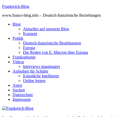
Skip
Frankreich-Blog
to
www.france-blog.info – Deutsch-französische Beziehungen
content
Blog
Aktuelles auf unserem Blog
Konzept
Politik
Deutsch-französische Beziehungen
Europa
Die Reden von E. Macron über Europa
Frankophonie
Videos
Interviews imaginaires
Aufgaben für Schüler
Künstliche Intelligenz
Online lernen
Autor
Suchen
Datenschutz
Impressum