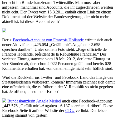
herrscht im Bundeskanzleramt Twitterstille. Man muss aber
aufpassen, manchmal sind Accounts, die ihr zugeschrieben werden
nicht echt. Der Tweet vom 15.3.2011 enthält einen Link zu einem
Dokument auf der Website der Bundesregierung, der nicht mehr
aktuell ist. Ist dieser Account echt?
Der >
Facebook-Account von François Hollande
erfreut sich auch
neuer Aktivitäten: „425.094 „Gefällt mir“-Angaben · 2.658
sprechen darüber“. Unter seinem Foto steht: „Page officielle de
François Hollande, président de la République Française.“ Der
vorletzte Eintrag stammte vom 18.Mai 2012, der letzte Eintrag ist
vier Stunden alt, der schon 2.922 Personen gefällt und bereits 628
Kommentare erhalten hat, von denen einige nicht sehr höflich sind.
Wird die Rückkehr ins Twitter- und Facebook-Land das Image des
Staatspräsidenten verbessern können? Immerhin zeichnet sich damit
eine offenheit ab, die es früher in der V. Republik so nicht gegeben
hat. Je offener, umso mehr Kritik?
Bundeskanzlerin Angela Merkel
auch eine Facebook-Account:
„443.576 „Gefällt mir“-Angaben · 6.137 sprechen darüber“. Diese
Facebook-Seite it auf der Website der
CDU
verlinkt. Der letzte
Eintrag stammt von gestern.