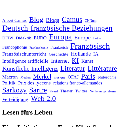
Blog
Camus
Blogs
Albert Camus
CNNum
Deutsch-französische Beziehungen
Europa
Europe
EURO
DFJW
Didaktik
Fotos
Französisch
Francophonie
Frankreich
Frankophonie
Hollande
Französischunterricht
IA
Geschichte
KI
Internet
Intelligence artificielle
Kunst
Literatur
Littérature
Künstliche Intelligenz
Paris
Merkel
Macron
OFAJ
philosophie
Medien
musique
Politik
Prix des lycéens
relations franco-allemandes
Sarkozy
Sartre
Twitter
Theater
Verfassungsreform
Sicard
Web 2.0
Verteidigung
Lesen fürs Leben