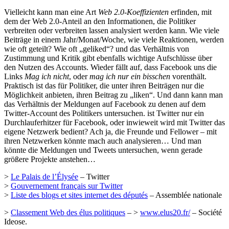
Vielleicht kann man eine Art
Web 2.0-Koeffizienten
erfinden, mit
dem der Web 2.0-Anteil an den Informationen, die Politiker
verbreiten oder verbreiten lassen analysiert werden kann. Wie viele
Beiträge in einem Jahr/Monat/Woche, wie viele Reaktionen, werden
wie oft geteilt? Wie oft „geliked“? und das Verhältnis von
Zustimmung und Kritik gibt ebenfalls wichtige Aufschlüsse über
den Nutzen des Accounts. Wieder fällt auf, dass Facebook uns die
Links
Mag ich nicht
, oder
mag ich nur ein bisschen
vorenthält.
Praktisch ist das für Politiker, die unter ihren Beiträgen nur die
Möglichkeit anbieten, ihren Beitrag zu „liken“. Und dann kann man
das Verhältnis der Meldungen auf Facebook zu denen auf dem
Twitter-Account des Politikers untersuchen. ist Twitter nur ein
Durchlauferhitzer für Facebook, oder inwieweit wird mit Twitter das
eigene Netzwerk bedient? Ach ja, die Freunde und Fellower – mit
ihren Netzwerken könnte mach auch analysieren… Und man
könnte die Meldungen und Tweets untersuchen, wenn gerade
größere Projekte anstehen…
>
Le Palais de l’Élysée
– Twitter
>
Gouvernement français sur Twitter
>
Liste des blogs et sites internet des députés
– Assemblée nationale
>
Classement Web des élus politiques
– >
www.elus20.fr/
– Société
Ideose.