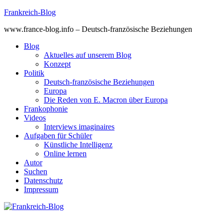
Skip
Frankreich-Blog
to
www.france-blog.info – Deutsch-französische Beziehungen
content
Blog
Aktuelles auf unserem Blog
Konzept
Politik
Deutsch-französische Beziehungen
Europa
Die Reden von E. Macron über Europa
Frankophonie
Videos
Interviews imaginaires
Aufgaben für Schüler
Künstliche Intelligenz
Online lernen
Autor
Suchen
Datenschutz
Impressum