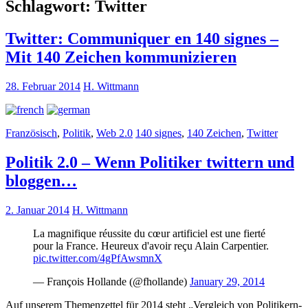
Schlagwort:
Twitter
Twitter: Communiquer en 140 signes –
Mit 140 Zeichen kommunizieren
28. Februar 2014
H. Wittmann
Französisch
,
Politik
,
Web 2.0
140 signes
,
140 Zeichen
,
Twitter
Politik 2.0 – Wenn Politiker twittern und
bloggen…
2. Januar 2014
H. Wittmann
La magnifique réussite du cœur artificiel est une fierté
pour la France. Heureux d'avoir reçu Alain Carpentier.
pic.twitter.com/4gPfAwsmnX
— François Hollande (@fhollande)
January 29, 2014
Auf unserem Themenzettel für 2014 steht „Vergleich von Politikern-