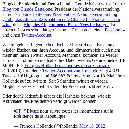
Blogs in Frankreich und Deutschland“. Gerade haben wir auf den >
Blog von Claude Bartelone
, Präsident der Nationalversammlung,
zitiert: >
Claude Bartelone, Präsident der Nationalversammlung
glaubt, dass die Große Koalition eine Chance für Frankreich sein
wird
, der >
Blog des Abgeordneten Pierre-Yves Le Borgn‘
, ist
unseren Lesern schon länger bekannt. Er hat auch einen
Facebook
–
und einen
Twitter-Account
.
Wie oft geht es Jugendlichen doch so: Sie verlassen Facebook
wieder, löschen gar ihren Account, und kümmern sich auch nicht
mehr um ihren Twitter-Account. Manchmal kommen sie wieder
zurück – und finden noch alle ihre Daten wieder. Gerade meldet LE
MONDE >
François Hollande réactive ses réseaux sociaux
(1.1.2013) Und der >
Twitter-Account von Hollande
zeigt 4.331
Tweets, 1.611 „folgt“ und 566.982 Followers an. Am 18. Mai hörte
Hollande auf zu twittern. Seit 5 Stunden twittert er wieder.
Möglicherweise schreibt/twittert der Präsident nicht selbst?…
Oder doch? Jedenfalls gibt er die Hashtags bekannt, wie die
Aktivitäten des Präsidenten verfolgt werden können:
#FF
@Elysee
pour suivre toutes les informations sur la
Présidence de la République
— François Hollande (@fhollande)
May 18, 2012