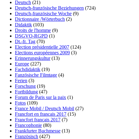
Deutsch
(21)
Deutsch-französische Beziehungen
(724)
Deutsch-französische Woche
(9)
Dictionnaire /Wörterbuch
(2)
Didaktik
(103)
Droits de l'homme
(9)
DSGVO-RGPD
(1)
Dt.-fr. Tag
(70)
Election présidentielle 2007
(124)
Elections européennes 2009
(3)
Erinnerungskultur
(13)
Europe
(227)
Fachdidaktik
(19)
Fanzösische Filmtage
(4)
Ferien
(3)
Forschung
(19)
Fortbildung
(47)
Forum de Paris sur la paix
(1)
Fotos
(109)
France Mobil / Deutsch Mobil
(27)
Francfort en français 2017
(15)
Francfort français 2017
(7)
Francophonie
(80)
Frankfurter Buchmesse
(13)
Französisch
(427)