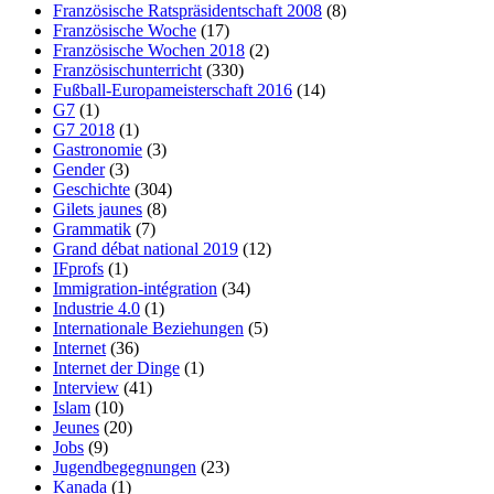
Französische Ratspräsidentschaft 2008
(8)
Französische Woche
(17)
Französische Wochen 2018
(2)
Französischunterricht
(330)
Fußball-Europameisterschaft 2016
(14)
G7
(1)
G7 2018
(1)
Gastronomie
(3)
Gender
(3)
Geschichte
(304)
Gilets jaunes
(8)
Grammatik
(7)
Grand débat national 2019
(12)
IFprofs
(1)
Immigration-intégration
(34)
Industrie 4.0
(1)
Internationale Beziehungen
(5)
Internet
(36)
Internet der Dinge
(1)
Interview
(41)
Islam
(10)
Jeunes
(20)
Jobs
(9)
Jugendbegegnungen
(23)
Kanada
(1)