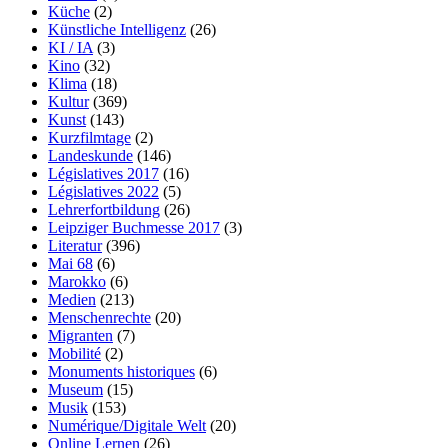
Küche
(2)
Künstliche Intelligenz
(26)
KI / IA
(3)
Kino
(32)
Klima
(18)
Kultur
(369)
Kunst
(143)
Kurzfilmtage
(2)
Landeskunde
(146)
Législatives 2017
(16)
Législatives 2022
(5)
Lehrerfortbildung
(26)
Leipziger Buchmesse 2017
(3)
Literatur
(396)
Mai 68
(6)
Marokko
(6)
Medien
(213)
Menschenrechte
(20)
Migranten
(7)
Mobilité
(2)
Monuments historiques
(6)
Museum
(15)
Musik
(153)
Numérique/Digitale Welt
(20)
Online Lernen
(26)