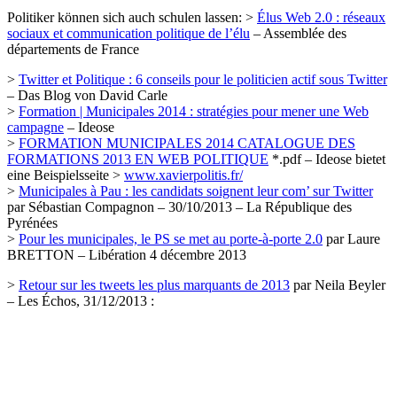
Politiker können sich auch schulen lassen: >
Élus Web 2.0 : réseaux
sociaux et communication politique de l’élu
– Assemblée des
départements de France
>
Twitter et Politique : 6 conseils pour le politicien actif sous Twitter
– Das Blog von David Carle
>
Formation | Municipales 2014 : stratégies pour mener une Web
campagne
– Ideose
>
FORMATION MUNICIPALES 2014 CATALOGUE DES
FORMATIONS 2013 EN WEB POLITIQUE
*.pdf – Ideose bietet
eine Beispielsseite >
www.xavierpolitis.fr/
>
Municipales à Pau : les candidats soignent leur com’ sur Twitter
par Sébastian Compagnon – 30/10/2013 – La République des
Pyrénées
>
Pour les municipales, le PS se met au porte-à-porte 2.0
par Laure
BRETTON – Libération 4 décembre 2013
>
Retour sur les tweets les plus marquants de 2013
par Neila Beyler
– Les Échos, 31/12/2013 :