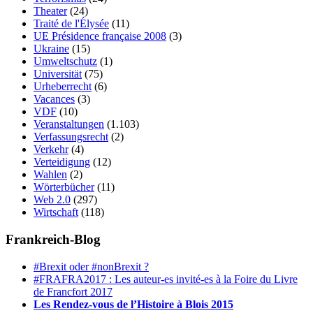
Theater
(24)
Traité de l'Élysée
(11)
UE Présidence française 2008
(3)
Ukraine
(15)
Umweltschutz
(1)
Universität
(75)
Urheberrecht
(6)
Vacances
(3)
VDF
(10)
Veranstaltungen
(1.103)
Verfassungsrecht
(2)
Verkehr
(4)
Verteidigung
(12)
Wahlen
(2)
Wörterbücher
(11)
Web 2.0
(297)
Wirtschaft
(118)
Frankreich-Blog
#Brexit oder #nonBrexit ?
#FRAFRA2017 : Les auteur-es invité-es à la Foire du Livre
de Francfort 2017
Les Rendez-vous de l’Histoire à Blois 2015