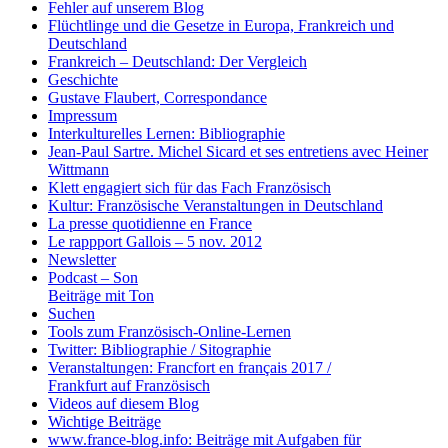
Fehler auf unserem Blog
Flüchtlinge und die Gesetze in Europa, Frankreich und
Deutschland
Frankreich – Deutschland: Der Vergleich
Geschichte
Gustave Flaubert, Correspondance
Impressum
Interkulturelles Lernen: Bibliographie
Jean-Paul Sartre. Michel Sicard et ses entretiens avec Heiner
Wittmann
Klett engagiert sich für das Fach Französisch
Kultur: Französische Veranstaltungen in Deutschland
La presse quotidienne en France
Le rappport Gallois – 5 nov. 2012
Newsletter
Podcast – Son
Beiträge mit Ton
Suchen
Tools zum Französisch-Online-Lernen
Twitter: Bibliographie / Sitographie
Veranstaltungen: Francfort en français 2017 /
Frankfurt auf Französisch
Videos auf diesem Blog
Wichtige Beiträge
www.france-blog.info: Beiträge mit Aufgaben für