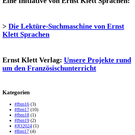
Eine Initiative von Ernst Klett Sprachen:
>
Die Lektüre-Suchmaschine von Ernst
Klett Sprachen
Ernst Klett Verlag:
Unsere Projekte rund
um den Französischunterricht
Kategorien
#fbm16
(3)
#fbm17
(10)
#fbm18
(1)
#fbm19
(2)
#JO2024
(1)
#lbm17
(4)