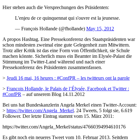
Hier stehen auch die Versprechungen des Präsidenten:
L'enjeu de ce quinquennat qui s'ouvre est la jeunesse.
— François Hollande (@fhollande)
May 15, 2012
A propos Hashtag. Eine Pressekonferenz des Staatspräsidenten war
schon mindesten zweimal eine gute Gelegenheit zum Mitwittern.
Trotz aller Kritik ist das eine Form von Öffentlichkeit, sie Schule
machen könnte. Sicherlich muss ein Beamter im Elysée-Palast die
Stimmung im Twitter-Land während und nach einer
Pressekonferenz des Präsidenten zusammenfassen.
>
Jeudi 16 mai, 16 heures : #ConfPR – les twitteurs ont la parole
>
François Hollande, le Palais de l’Élysée, Facebook et Twitter :
#ConfPR
– auf unserem Blog 14.11.2012
Bei uns hat Bundeskanzlerin Angela Merkel einen Twitter-Account:
>
https://twitter.com/Angela_Merkel
. 24 Tweets, 5 folgt sie, 6.619
Follower. Der letzte Eintrag stammt vom 15. März 2011:
https://twitter.com/Angela_Merkel/status/47660394994610176
Es gibt noch ein neueres Tweet vom 10. Februar 2013. Seitdem