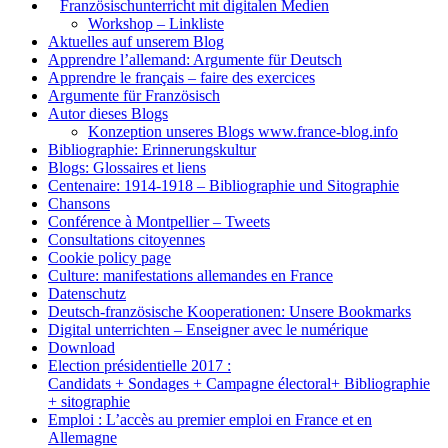
1.
Französischunterricht mit digitalen Medien
Workshop – Linkliste
Aktuelles auf unserem Blog
Apprendre l’allemand: Argumente für Deutsch
Apprendre le français – faire des exercices
Argumente für Französisch
Autor dieses Blogs
Konzeption unseres Blogs www.france-blog.info
Bibliographie: Erinnerungskultur
Blogs: Glossaires et liens
Centenaire: 1914-1918 – Bibliographie und Sitographie
Chansons
Conférence à Montpellier – Tweets
Consultations citoyennes
Cookie policy page
Culture: manifestations allemandes en France
Datenschutz
Deutsch-französische Kooperationen: Unsere Bookmarks
Digital unterrichten – Enseigner avec le numérique
Download
Election présidentielle 2017 :
Candidats + Sondages + Campagne électoral+ Bibliographie
+ sitographie
Emploi : L’accès au premier emploi en France et en
Allemagne