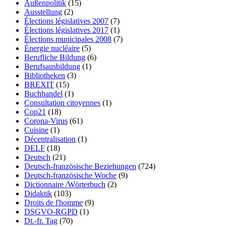
Außenpolitik
(15)
Ausstellung
(2)
Élections législatives 2007
(7)
Élections législatives 2017
(1)
Élections municipales 2008
(7)
Énergie nucléaire
(5)
Berufliche Bildung
(6)
Berufsausbildung
(1)
Bibliotheken
(3)
BREXIT
(15)
Buchhandel
(1)
Consultation citoyennes
(1)
Cop21
(18)
Corona-Virus
(61)
Cuisine
(1)
Décentralisation
(1)
DELF
(18)
Deutsch
(21)
Deutsch-französische Beziehungen
(724)
Deutsch-französische Woche
(9)
Dictionnaire /Wörterbuch
(2)
Didaktik
(103)
Droits de l'homme
(9)
DSGVO-RGPD
(1)
Dt.-fr. Tag
(70)