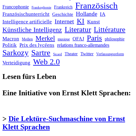
Französisch
Francophonie
Frankreich
Frankophonie
Hollande
Französischunterricht
IA
Geschichte
KI
Internet
Intelligence artificielle
Kunst
Literatur
Littérature
Künstliche Intelligenz
Paris
Merkel
Macron
OFAJ
philosophie
Medien
musique
Politik
Prix des lycéens
relations franco-allemandes
Sarkozy
Sartre
Twitter
Theater
Verfassungsreform
Sicard
Web 2.0
Verteidigung
Lesen fürs Leben
Eine Initiative von Ernst Klett Sprachen:
>
Die Lektüre-Suchmaschine von Ernst
Klett Sprachen