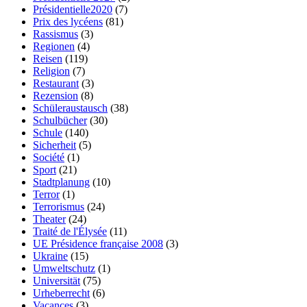
Présidentielle2020
(7)
Prix des lycéens
(81)
Rassismus
(3)
Regionen
(4)
Reisen
(119)
Religion
(7)
Restaurant
(3)
Rezension
(8)
Schüleraustausch
(38)
Schulbücher
(30)
Schule
(140)
Sicherheit
(5)
Société
(1)
Sport
(21)
Stadtplanung
(10)
Terror
(1)
Terrorismus
(24)
Theater
(24)
Traité de l'Élysée
(11)
UE Présidence française 2008
(3)
Ukraine
(15)
Umweltschutz
(1)
Universität
(75)
Urheberrecht
(6)
Vacances
(3)