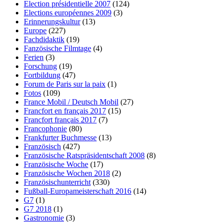
Election présidentielle 2007
(124)
Elections européennes 2009
(3)
Erinnerungskultur
(13)
Europe
(227)
Fachdidaktik
(19)
Fanzösische Filmtage
(4)
Ferien
(3)
Forschung
(19)
Fortbildung
(47)
Forum de Paris sur la paix
(1)
Fotos
(109)
France Mobil / Deutsch Mobil
(27)
Francfort en français 2017
(15)
Francfort français 2017
(7)
Francophonie
(80)
Frankfurter Buchmesse
(13)
Französisch
(427)
Französische Ratspräsidentschaft 2008
(8)
Französische Woche
(17)
Französische Wochen 2018
(2)
Französischunterricht
(330)
Fußball-Europameisterschaft 2016
(14)
G7
(1)
G7 2018
(1)
Gastronomie
(3)