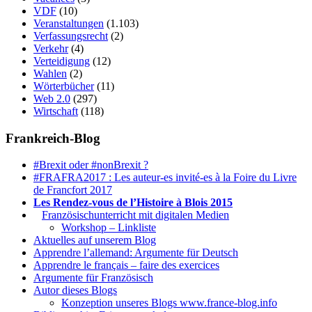
VDF
(10)
Veranstaltungen
(1.103)
Verfassungsrecht
(2)
Verkehr
(4)
Verteidigung
(12)
Wahlen
(2)
Wörterbücher
(11)
Web 2.0
(297)
Wirtschaft
(118)
Frankreich-Blog
#Brexit oder #nonBrexit ?
#FRAFRA2017 : Les auteur-es invité-es à la Foire du Livre
de Francfort 2017
Les Rendez-vous de l’Histoire à Blois 2015
1.
Französischunterricht mit digitalen Medien
Workshop – Linkliste
Aktuelles auf unserem Blog
Apprendre l’allemand: Argumente für Deutsch
Apprendre le français – faire des exercices
Argumente für Französisch
Autor dieses Blogs
Konzeption unseres Blogs www.france-blog.info