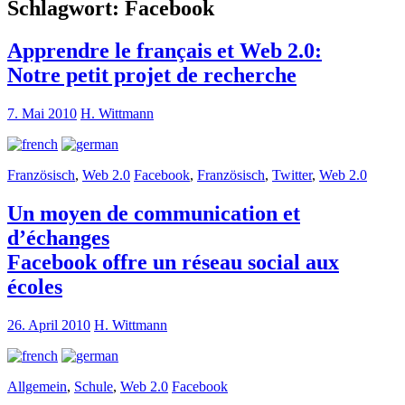
Schlagwort:
Facebook
Apprendre le français et Web 2.0:
Notre petit projet de recherche
7. Mai 2010
H. Wittmann
Französisch
,
Web 2.0
Facebook
,
Französisch
,
Twitter
,
Web 2.0
Un moyen de communication et
d’échanges
Facebook offre un réseau social aux
écoles
26. April 2010
H. Wittmann
Allgemein
,
Schule
,
Web 2.0
Facebook