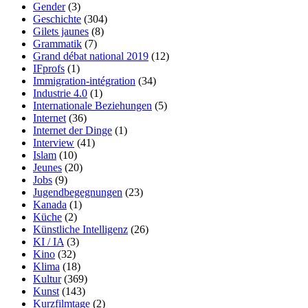
Gender
(3)
Geschichte
(304)
Gilets jaunes
(8)
Grammatik
(7)
Grand débat national 2019
(12)
IFprofs
(1)
Immigration-intégration
(34)
Industrie 4.0
(1)
Internationale Beziehungen
(5)
Internet
(36)
Internet der Dinge
(1)
Interview
(41)
Islam
(10)
Jeunes
(20)
Jobs
(9)
Jugendbegegnungen
(23)
Kanada
(1)
Küche
(2)
Künstliche Intelligenz
(26)
KI / IA
(3)
Kino
(32)
Klima
(18)
Kultur
(369)
Kunst
(143)
Kurzfilmtage
(2)