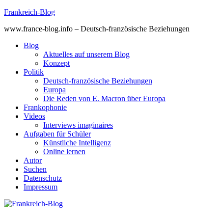
Skip
Frankreich-Blog
to
www.france-blog.info – Deutsch-französische Beziehungen
content
Blog
Aktuelles auf unserem Blog
Konzept
Politik
Deutsch-französische Beziehungen
Europa
Die Reden von E. Macron über Europa
Frankophonie
Videos
Interviews imaginaires
Aufgaben für Schüler
Künstliche Intelligenz
Online lernen
Autor
Suchen
Datenschutz
Impressum