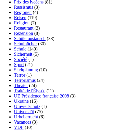
Prix des lycéens
(81)
Rassismus
(3)
Regionen
(4)
Reisen
(119)
Religion
(7)
Restaurant
(3)
Rezension
(8)
Schüleraustausch
(38)
Schulbücher
(30)
Schule
(140)
Sicherheit
(5)
Société
(1)
Sport
(21)
Stadtplanung
(10)
Terror
(1)
Terrorismus
(24)
Theater
(24)
Traité de l'Élysée
(11)
UE Présidence française 2008
(3)
Ukraine
(15)
Umweltschutz
(1)
Universität
(75)
Urheberrecht
(6)
Vacances
(3)
VDF
(10)