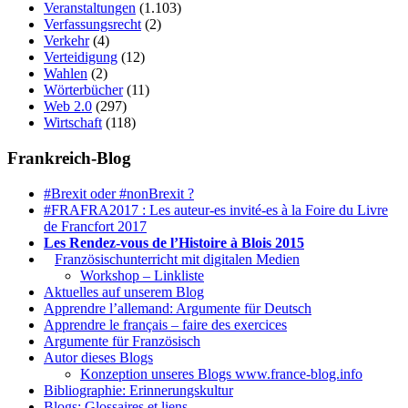
Veranstaltungen
(1.103)
Verfassungsrecht
(2)
Verkehr
(4)
Verteidigung
(12)
Wahlen
(2)
Wörterbücher
(11)
Web 2.0
(297)
Wirtschaft
(118)
Frankreich-Blog
#Brexit oder #nonBrexit ?
#FRAFRA2017 : Les auteur-es invité-es à la Foire du Livre
de Francfort 2017
Les Rendez-vous de l’Histoire à Blois 2015
1.
Französischunterricht mit digitalen Medien
Workshop – Linkliste
Aktuelles auf unserem Blog
Apprendre l’allemand: Argumente für Deutsch
Apprendre le français – faire des exercices
Argumente für Französisch
Autor dieses Blogs
Konzeption unseres Blogs www.france-blog.info
Bibliographie: Erinnerungskultur
Blogs: Glossaires et liens