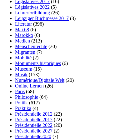
Législatives 2017
(16)
Législatives 2022
(5)
Lehrerfortbildung
(26)
Leipziger Buchmesse 2017
(3)
Literatur
(396)
Mai 68
(6)
Marokko
(6)
Medien
(213)
Menschenrechte
(20)
Migranten
(7)
Mobilité
(2)
Monuments historiques
(6)
Museum
(15)
Musik
(153)
Numérique/Digitale Welt
(20)
Online Lernen
(26)
Paris
(68)
Philosophie
(64)
Politik
(617)
Praktika
(4)
Présidentielle 2012
(22)
Présidentielle 2017
(22)
Présidentielle 2022
(20)
Présidentielle 2027
(2)
Présidentielle2020
(7)