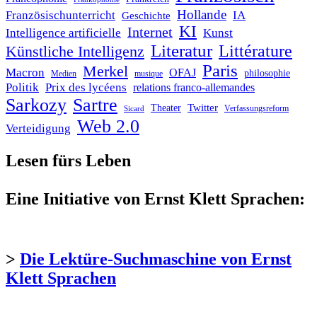
Hollande
Französischunterricht
IA
Geschichte
KI
Internet
Intelligence artificielle
Kunst
Literatur
Littérature
Künstliche Intelligenz
Paris
Merkel
Macron
OFAJ
philosophie
Medien
musique
Politik
Prix des lycéens
relations franco-allemandes
Sarkozy
Sartre
Twitter
Theater
Verfassungsreform
Sicard
Web 2.0
Verteidigung
Lesen fürs Leben
Eine Initiative von Ernst Klett Sprachen:
>
Die Lektüre-Suchmaschine von Ernst
Klett Sprachen