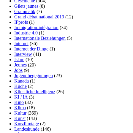
Geschichte
(304)
Gilets jaunes
(8)
Grammatik
(7)
Grand débat national 2019
(12)
IFprofs
(1)
Immigration-intégration
(34)
Industrie 4.0
(1)
Internationale Beziehungen
(5)
Internet
(36)
Internet der Dinge
(1)
Interview
(41)
Islam
(10)
Jeunes
(20)
Jobs
(9)
Jugendbegegnungen
(23)
Kanada
(1)
Küche
(2)
Künstliche Intelligenz
(26)
KI / IA
(3)
Kino
(32)
Klima
(18)
Kultur
(369)
Kunst
(143)
Kurzfilmtage
(2)
Landeskunde
(146)