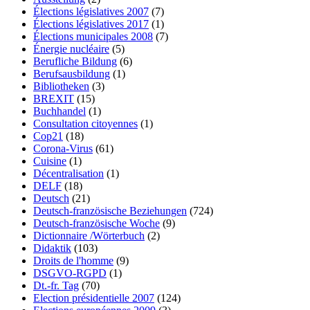
Élections législatives 2007
(7)
Élections législatives 2017
(1)
Élections municipales 2008
(7)
Énergie nucléaire
(5)
Berufliche Bildung
(6)
Berufsausbildung
(1)
Bibliotheken
(3)
BREXIT
(15)
Buchhandel
(1)
Consultation citoyennes
(1)
Cop21
(18)
Corona-Virus
(61)
Cuisine
(1)
Décentralisation
(1)
DELF
(18)
Deutsch
(21)
Deutsch-französische Beziehungen
(724)
Deutsch-französische Woche
(9)
Dictionnaire /Wörterbuch
(2)
Didaktik
(103)
Droits de l'homme
(9)
DSGVO-RGPD
(1)
Dt.-fr. Tag
(70)
Election présidentielle 2007
(124)