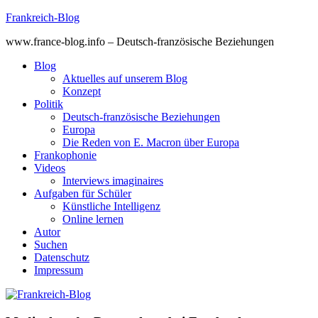
Skip
Frankreich-Blog
to
www.france-blog.info – Deutsch-französische Beziehungen
content
Blog
Aktuelles auf unserem Blog
Konzept
Politik
Deutsch-französische Beziehungen
Europa
Die Reden von E. Macron über Europa
Frankophonie
Videos
Interviews imaginaires
Aufgaben für Schüler
Künstliche Intelligenz
Online lernen
Autor
Suchen
Datenschutz
Impressum