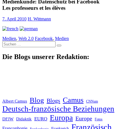
Medienkunde: Datenschutz bei Facebook
Les professeurs et les élèves
7. April 2010
H. Wittmann
Medien
,
Web 2.0
Facebook
,
Medien
Suche
nach:
Die Blogs unserer Redaktion:
Blog
Camus
Blogs
Albert Camus
CNNum
Deutsch-französische Beziehungen
Europa
Europe
EURO
DFJW
Didaktik
Fotos
Französisch
Francophonie
Frankreich
Frankophonie