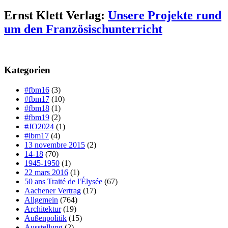
Ernst Klett Verlag:
Unsere Projekte rund
um den Französischunterricht
Kategorien
#fbm16
(3)
#fbm17
(10)
#fbm18
(1)
#fbm19
(2)
#JO2024
(1)
#lbm17
(4)
13 novembre 2015
(2)
14-18
(70)
1945-1950
(1)
22 mars 2016
(1)
50 ans Traité de l'Élysée
(67)
Aachener Vertrag
(17)
Allgemein
(764)
Architektur
(19)
Außenpolitik
(15)
Ausstellung
(2)