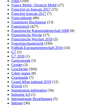
Fotos
(109)
France Mobil / Deutsch Mobil
(27)
Francfort en français 2017
(15)
Francfort français 2017
(7)
Francophonie
(80)
Frankfurter Buchmesse
(13)
Französisch
(427)
Französische Ratspräsidentschaft 2008
(8)
Französische Woche
(17)
Französische Wochen 2018
(2)
Französischunterricht
(330)
Fußball-Europameisterschaft 2016
(14)
G7
(1)
G7 2018
(1)
Gastronomie
(3)
Gender
(3)
Geschichte
(304)
Gilets jaunes
(8)
Grammatik
(7)
Grand débat national 2019
(12)
IFprofs
(1)
Immigration-intégration
(34)
Industrie 4.0
(1)
Internationale Beziehungen
(5)
Internet
(36)