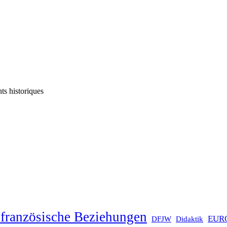
ts historiques
französische Beziehungen
EUR
DFJW
Didaktik