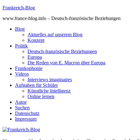
Skip
Frankreich-Blog
to
www.france-blog.info – Deutsch-französische Beziehungen
content
Blog
Aktuelles auf unserem Blog
Konzept
Politik
Deutsch-französische Beziehungen
Europa
Die Reden von E. Macron über Europa
Frankophonie
Videos
Interviews imaginaires
Aufgaben für Schüler
Künstliche Intelligenz
Online lernen
Autor
Suchen
Datenschutz
Impressum