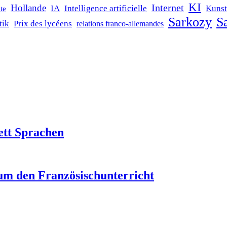
KI
Internet
Hollande
IA
Intelligence artificielle
Kunst
te
Sarkozy
Sa
tik
Prix des lycéens
relations franco-allemandes
ett Sprachen
um den Französischunterricht