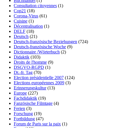
Buchhandel
(1)
Consultation citoyennes
(1)
Cop21
(18)
Corona-Virus
(61)
Cuisine
(1)
Décentralisation
(1)
DELF
(18)
Deutsch
(21)
Deutsch-französische Beziehungen
(724)
Deutsch-französische Woche
(9)
Dictionnaire /Wörterbuch
(2)
Didaktik
(103)
Droits de l'homme
(9)
DSGVO-RGPD
(1)
Dt.-fr. Tag
(70)
Election présidentielle 2007
(124)
Elections européennes 2009
(3)
Erinnerungskultur
(13)
Europe
(227)
Fachdidaktik
(19)
Fanzösische Filmtage
(4)
Ferien
(3)
Forschung
(19)
Fortbildung
(47)
Forum de Paris sur la paix
(1)