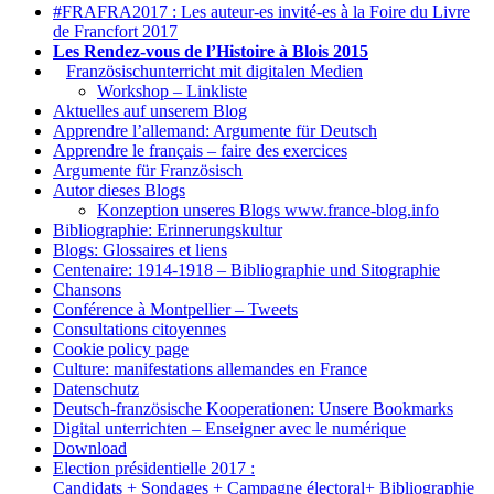
#FRAFRA2017 : Les auteur-es invité-es à la Foire du Livre
de Francfort 2017
Les Rendez-vous de l’Histoire à Blois 2015
1.
Französischunterricht mit digitalen Medien
Workshop – Linkliste
Aktuelles auf unserem Blog
Apprendre l’allemand: Argumente für Deutsch
Apprendre le français – faire des exercices
Argumente für Französisch
Autor dieses Blogs
Konzeption unseres Blogs www.france-blog.info
Bibliographie: Erinnerungskultur
Blogs: Glossaires et liens
Centenaire: 1914-1918 – Bibliographie und Sitographie
Chansons
Conférence à Montpellier – Tweets
Consultations citoyennes
Cookie policy page
Culture: manifestations allemandes en France
Datenschutz
Deutsch-französische Kooperationen: Unsere Bookmarks
Digital unterrichten – Enseigner avec le numérique
Download
Election présidentielle 2017 :
Candidats + Sondages + Campagne électoral+ Bibliographie