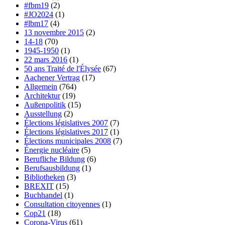
#fbm19
(2)
#JO2024
(1)
#lbm17
(4)
13 novembre 2015
(2)
14-18
(70)
1945-1950
(1)
22 mars 2016
(1)
50 ans Traité de l'Élysée
(67)
Aachener Vertrag
(17)
Allgemein
(764)
Architektur
(19)
Außenpolitik
(15)
Ausstellung
(2)
Élections législatives 2007
(7)
Élections législatives 2017
(1)
Élections municipales 2008
(7)
Énergie nucléaire
(5)
Berufliche Bildung
(6)
Berufsausbildung
(1)
Bibliotheken
(3)
BREXIT
(15)
Buchhandel
(1)
Consultation citoyennes
(1)
Cop21
(18)
Corona-Virus
(61)