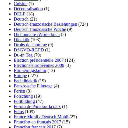
Cuisine
(1)
Décentralisation
(1)
DELF
(18)
Deutsch
(21)
Deutsch-französische Beziehungen
(724)
Deutsch-französische Woche
(9)
Dictionnaire /Wörterbuch
(2)
Didaktik
(103)
Droits de l'homme
(9)
DSGVO-RGPD
(1)
Dt.-fr. Tag
(70)
Election présidentielle 2007
(124)
Elections européennes 2009
(3)
Erinnerungskultur
(13)
Europe
(227)
Fachdidaktik
(19)
Fanzösische Filmtage
(4)
Ferien
(3)
Forschung
(19)
Fortbildung
(47)
Forum de Paris sur la paix
(1)
Fotos
(109)
France Mobil / Deutsch Mobil
(27)
Francfort en français 2017
(15)
Francfort français 2017
(7)