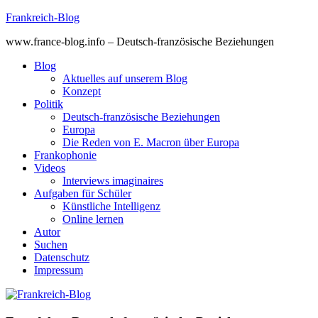
Skip
Frankreich-Blog
to
www.france-blog.info – Deutsch-französische Beziehungen
content
Blog
Aktuelles auf unserem Blog
Konzept
Politik
Deutsch-französische Beziehungen
Europa
Die Reden von E. Macron über Europa
Frankophonie
Videos
Interviews imaginaires
Aufgaben für Schüler
Künstliche Intelligenz
Online lernen
Autor
Suchen
Datenschutz
Impressum