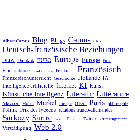
Blog
Camus
Blogs
Albert Camus
CNNum
Deutsch-französische Beziehungen
Europa
Europe
EURO
DFJW
Didaktik
Fotos
Französisch
Francophonie
Frankreich
Frankophonie
Hollande
Französischunterricht
IA
Geschichte
KI
Internet
Intelligence artificielle
Kunst
Literatur
Littérature
Künstliche Intelligenz
Paris
Merkel
Macron
OFAJ
philosophie
Medien
musique
Politik
Prix des lycéens
relations franco-allemandes
Sarkozy
Sartre
Twitter
Theater
Verfassungsreform
Sicard
Web 2.0
Verteidigung