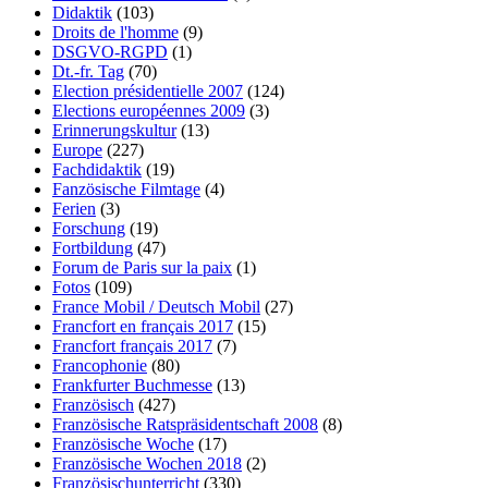
Didaktik
(103)
Droits de l'homme
(9)
DSGVO-RGPD
(1)
Dt.-fr. Tag
(70)
Election présidentielle 2007
(124)
Elections européennes 2009
(3)
Erinnerungskultur
(13)
Europe
(227)
Fachdidaktik
(19)
Fanzösische Filmtage
(4)
Ferien
(3)
Forschung
(19)
Fortbildung
(47)
Forum de Paris sur la paix
(1)
Fotos
(109)
France Mobil / Deutsch Mobil
(27)
Francfort en français 2017
(15)
Francfort français 2017
(7)
Francophonie
(80)
Frankfurter Buchmesse
(13)
Französisch
(427)
Französische Ratspräsidentschaft 2008
(8)
Französische Woche
(17)
Französische Wochen 2018
(2)
Französischunterricht
(330)