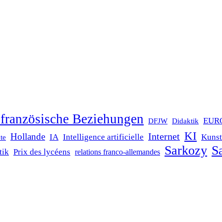
französische Beziehungen
EUR
DFJW
Didaktik
KI
Internet
Hollande
IA
Intelligence artificielle
Kunst
te
Sarkozy
Sa
tik
Prix des lycéens
relations franco-allemandes