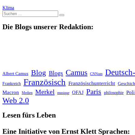
Klima
Suche
nach:
Die Blogs unserer Redaktion:
Deutsch-
Blog
Camus
Blogs
Albert Camus
CNNum
Französisch
Französischunterricht
Geschich
Frankreich
Paris
Merkel
Macron
Poli
OFAJ
philosophie
Medien
musique
Web 2.0
Lesen fürs Leben
Eine Initiative von Ernst Klett Sprachen: