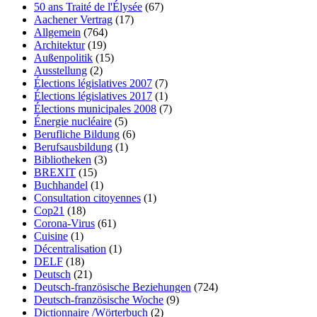
50 ans Traité de l'Élysée
(67)
Aachener Vertrag
(17)
Allgemein
(764)
Architektur
(19)
Außenpolitik
(15)
Ausstellung
(2)
Élections législatives 2007
(7)
Élections législatives 2017
(1)
Élections municipales 2008
(7)
Énergie nucléaire
(5)
Berufliche Bildung
(6)
Berufsausbildung
(1)
Bibliotheken
(3)
BREXIT
(15)
Buchhandel
(1)
Consultation citoyennes
(1)
Cop21
(18)
Corona-Virus
(61)
Cuisine
(1)
Décentralisation
(1)
DELF
(18)
Deutsch
(21)
Deutsch-französische Beziehungen
(724)
Deutsch-französische Woche
(9)
Dictionnaire /Wörterbuch
(2)