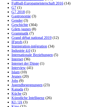
Fußball-Europameisterschaft 2016
(14)
G7
(1)
G7 2018
(1)
Gastronomie
(3)
Gender
(3)
Geschichte
(304)
Gilets jaunes
(8)
Grammatik
(7)
Grand débat national 2019
(12)
IFprofs
(1)
Immigration-intégration
(34)
Industrie 4.0
(1)
Internationale Beziehungen
(5)
Internet
(36)
Internet der Dinge
(1)
Interview
(41)
Islam
(10)
Jeunes
(20)
Jobs
(9)
Jugendbegegnungen
(23)
Kanada
(1)
Küche
(2)
Künstliche Intelligenz
(26)
KI / IA
(3)
Kino
(32)