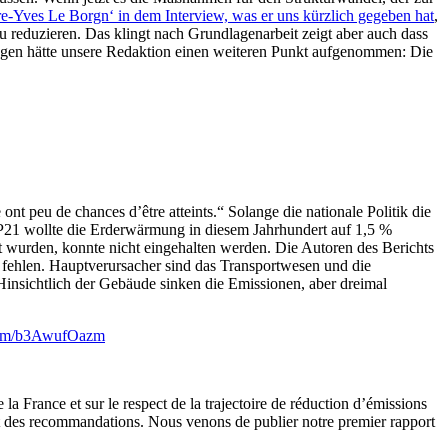
re-Yves Le Borgn‘ in dem Interview, was er uns kürzlich gegeben hat
,
u reduzieren. Das klingt nach Grundlagenarbeit zeigt aber auch dass
lungen hätte unsere Redaktion einen weiteren Punkt aufgenommen: Die
e ont peu de chances d’être atteints.“ Solange die nationale Politik die
OP21 wollte die Erderwärmung in diesem Jahrhundert auf 1,5 %
rt wurden, konnte nicht eingehalten werden. Die Autoren des Berichts
ür fehlen. Hauptverursacher sind das Transportwesen und die
nsichtlich der Gebäude sinken die Emissionen, aber dreimal
.com/b3AwufOazm
la France et sur le respect de la trajectoire de réduction d’émissions
ront des recommandations. Nous venons de publier notre premier rapport