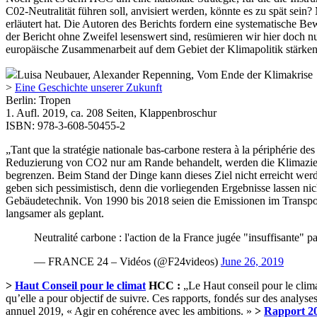
C02-Neutralität führen soll, anvisiert werden, könnte es zu spät sein
erläutert hat. Die Autoren des Berichts fordern eine systematische 
der Bericht ohne Zweifel lesenswert sind, resümieren wir hier doch 
europäische Zusammenarbeit auf dem Gebiet der Klimapolitik stärke
Luisa Neubauer, Alexander Repenning, Vom Ende der Klimakrise
>
Eine Geschichte unserer Zukunft
Berlin: Tropen
1. Aufl. 2019, ca. 208 Seiten, Klappenbroschur
ISBN: 978-3-608-50455-2
„Tant que la stratégie nationale bas-carbone restera à la périphérie des
Reduzierung von CO2 nur am Rande behandelt, werden die Klimaziele 
begrenzen. Beim Stand der Dinge kann dieses Ziel nicht erreicht werd
geben sich pessimistisch, denn die vorliegenden Ergebnisse lassen nic
Gebäudetechnik. Von 1990 bis 2018 seien die Emissionen im Transpo
langsamer als geplant.
Neutralité carbone : l'action de la France jugée "insuffisante" p
— FRANCE 24 – Vidéos (@F24videos)
June 26, 2019
>
Haut Conseil pour le climat
HCC :
„Le Haut conseil pour le climat
qu’elle a pour objectif de suivre. Ces rapports, fondés sur des analys
annuel 2019, « Agir en cohérence avec les ambitions. »
>
Rapport 2