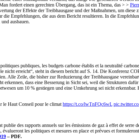
? Man fordert einen gerechten Übergang, das ist ein Thema, das > >
Pier
Bewertung der Effekte der Treibhausgase und der Maßnahmen, um diese z
nur die Empfehlungen, die aus dem Bericht resultieren. In die Empfeh
n und ausbauen.
 politiques publiques, les budgets carbone établis et la neutralité carbon
nicht erreicht“, steht in diesem bericht auf S. 14. Die Konferenz C
en. Alle Zeile, die bisher zur Reduzierung der Treibhausgase vereinba
ht erkennen, dass eine Besserung in Sicht sei, weil die Strukturen daf
rtwesen um 10 % gestiegen und eine Umkehrung sei nicht erkennbar. Hi
ar le Haut Conseil pour le climat
https://t.co/lwTnFQc6wL
pic.twitter
 publie des rapports annuels sur les émissions de gaz à effet de serre de 
es, évalueront les politiques et mesures en place et prévues et formule
019
– PDF.