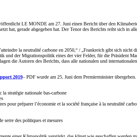
“ veröffentlicht LE MONDE am 27. Juni einen Bericht über den Klimaberi
zt hat, gerade abgegeben hat. Der Tenor des Berichts reiht sich in all
eindre la neutralité carbone en 2050,“ / „Frankreich gibt sich nicht die
tik und der Migrationspolitik eines der vier Felder, für die Präsident
en die Autoren des Berichts, dass alle nationalen und internationale
pport 2019
– PDF wurde am 25. Juni dem Premierminister übergeben. 
c la stratégie nationale bas-carbone
es
ires pour préparer l’économie et la société française à la neutralité carb
e serre des politiques et mesures
umente einer Klimapolitik verstärkt, das klingt wie geschaffen werden 