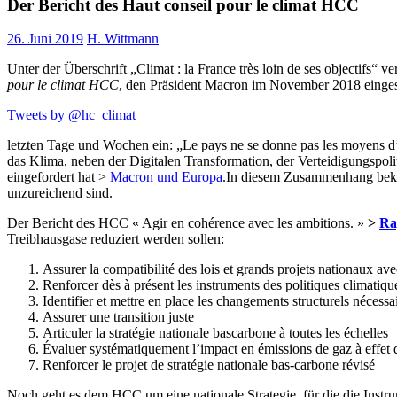
Der Bericht des Haut conseil pour le climat HCC
26. Juni 2019
H. Wittmann
Unter der Überschrift „Climat : la France très loin de ses objectifs
pour le climat HCC
, den Präsident Macron im November 2018 eingeset
Tweets by @hc_climat
letzten Tage und Wochen ein: „Le pays ne se donne pas les moyens d’att
das Klima, neben der Digitalen Transformation, der Verteidigungspoli
eingefordert hat >
Macron und Europa
.In diesem Zusammenhang beklag
unzureichend sind.
Der Bericht des HCC « Agir en cohérence avec les ambitions. »
>
Ra
Treibhausgase reduziert werden sollen:
Assurer la compatibilité des lois et grands projets nationaux ave
Renforcer dès à présent les instruments des politiques climatiqu
Identifier et mettre en place les changements structurels nécessa
Assurer une transition juste
Articuler la stratégie nationale bascarbone à toutes les échelles
Évaluer systématiquement l’impact en émissions de gaz à effet d
Renforcer le projet de stratégie nationale bas-carbone révisé
Noch geht es dem HCC um eine nationale Strategie, für die die Instr