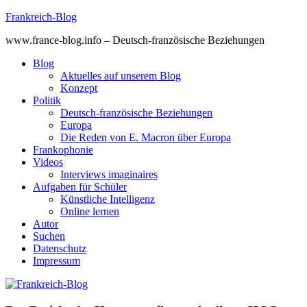
Skip
Frankreich-Blog
to
www.france-blog.info – Deutsch-französische Beziehungen
content
Blog
Aktuelles auf unserem Blog
Konzept
Politik
Deutsch-französische Beziehungen
Europa
Die Reden von E. Macron über Europa
Frankophonie
Videos
Interviews imaginaires
Aufgaben für Schüler
Künstliche Intelligenz
Online lernen
Autor
Suchen
Datenschutz
Impressum