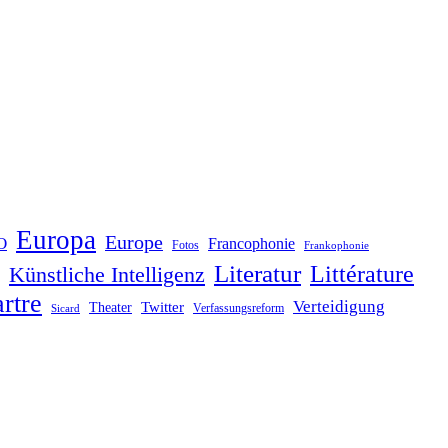
Europa
Europe
O
Francophonie
Fotos
Frankophonie
Literatur
Littérature
Künstliche Intelligenz
rtre
Verteidigung
Twitter
Theater
Verfassungsreform
Sicard