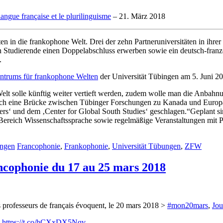
langue française et le plurilinguisme
– 21. März 2018
ten in die frankophone Welt. Drei der zehn Partneruniversitäten in ihre
en Studierende einen Doppelabschluss erwerben sowie ein deutsch-franz
.
Zentrums für frankophone Welten
der Universität Tübingen am 5. Juni 20
lt solle künftig weiter vertieft werden, zudem wolle man die Anbahnun
et auch eine Brücke zwischen Tübinger Forschungen zu Kanada und Eur
ers‘ und dem ‚Center for Global South Studies‘ geschlagen.“Geplant 
Bereich Wissenschaftssprache sowie regelmäßige Veranstaltungen mit 
ungen
Francophonie
,
Frankophonie
,
Universität Tübungen
,
ZFW
ancophonie du 17 au 25 mars 2018
 professeurs de français évoquent, le 20 mars 2018 >
#mon20mars
,
Jou
.
https://t.co/hCXxDX5Nqv