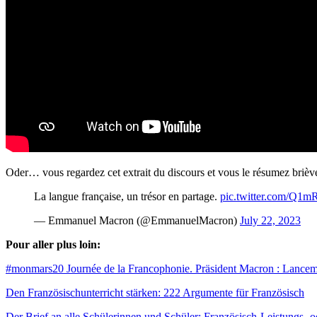
Oder… vous regardez cet extrait du discours et vous le résumez brièv
La langue française, un trésor en partage.
pic.twitter.com/Q1
— Emmanuel Macron (@EmmanuelMacron)
July 22, 2023
Pour aller plus loin:
#monmars20 Journée de la Francophonie. Präsident Macron : Lancement d
Den Französischunterricht stärken: 222 Argumente für Französisch
Der Brief an alle Schülerinnen und Schüler: Französisch-Leistungs- 