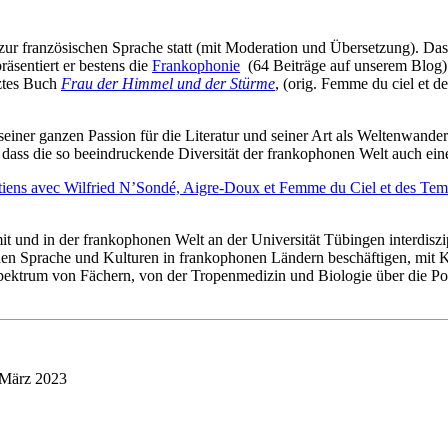
ur französischen Sprache statt (mit Moderation und Übersetzung). Das
äsentiert er bestens die
Frankophonie
(64 Beiträge auf unserem Blog) 
tztes Buch
Frau der Himmel und der Stürme
, (orig. Femme du ciel et 
ner ganzen Passion für die Literatur und seiner Art als Weltenwander
,
dass die so beeindruckende Diversität der frankophonen Welt auch eine
tiens avec Wilfried N’Sondé, Aigre-Doux et Femme du Ciel et des Tem
 und in der frankophonen Welt an der Universität Tübingen interdiszi
ischen Sprache und Kulturen in frankophonen Ländern beschäftigen, mi
ektrum von Fächern, von der Tropenmedizin und Biologie über die Poli
 März 2023