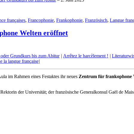
nce françaises
,
Francophonie
,
Frankophonie
,
Französisch
,
Langue franç
phone Welten eröffnet
- oder Grundkurs bis zum Abitur
|
Arrêtez le harcèlement !
|
Literaturwi
e la langue française
|
 Aula im Rahmen eines Festaktes ihr neues
Zentrum für frankophone
 Rektorin der Universität; der französische Generalkonsul Gaël de Mai