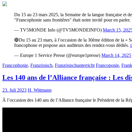
Du 15 au 23 mars 2025, la Semaine de la langue française et d
"Francophonie sans frontières" était notre invité pour en parler.
— TV5MONDE Info (@TV5MONDEINFO)
March 15, 202
🔵Du 15 au 23 mars, à l’occasion de la 30ème édition de la « S
francophone et propose aux auditeurs des rendez-vous dédiés.
— Europe 1 Service Presse (@europe1presse)
March 14, 2025
Francophonie
,
Französisch
,
Französischunterricht
Francoponie
,
Fran
Les 140 ans de l’Alliance française : Les
23. Juli 2023
H. Wittmann
À l’occasion des 140 ans de l’Alliance française le Président de la Rép