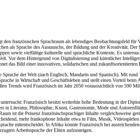
gt den französischen Sprachraum als lebendiges Beobachtungsfeld für 
en als Sprache des Austauschs, der Bildung und der Kreativität. Der b
pen sowie vielfältige kulturelle und sprachliche Kontexte. Es unters
lt. Vor dem Hintergrund von Digitalisierung und künstlicher Intellige
net das Bild einer innovativen, solidarischen und zukunftsorientierten
ne Sprache der Welt (nach Englisch, Mandarin und Spanisch). Mit rund
Sprache in Wirtschaft und Geschäftsleben und stellt einen Vorteil bei
ellen Trends wird Französisch im Jahr 2050 voraussichtlich von 590 M
 untersucht: Französisch besitzt weiterhin hohe Bedeutung in der Diplo
ders in Literatur, Philosophie, Kunst, Gastronomie, Mode und Autorenf
Raum ist die Präsenz französischsprachiger Inhalte vergleichsweise ger
cheidend, mehr frankophone Inhalte etwa in Film, Musik, Videospielen
prache mitentscheidet. In Afrika könnte Französisch bei ausreichenden 
zugten Arbeitssprache der Eliten aufzusteigen.