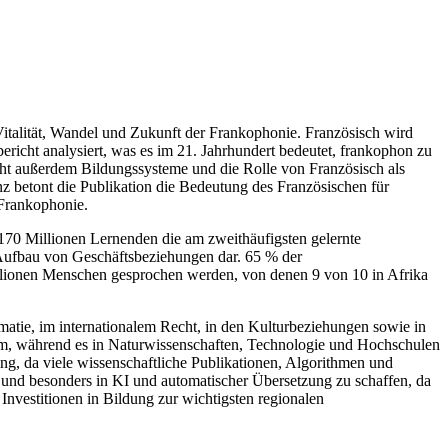
Vitalität, Wandel und Zukunft der Frankophonie. Französisch wird
ericht analysiert, was es im 21. Jahrhundert bedeutet, frankophon zu
ucht außerdem Bildungssysteme und die Rolle von Französisch als
nz betont die Publikation die Bedeutung des Französischen für
 Frankophonie.
 170 Millionen Lernenden die am zweithäufigsten gelernte
m Aufbau von Geschäftsbeziehungen dar. 65 % der
illionen Menschen gesprochen werden, von denen 9 von 10 in Afrika
matie, im internationalem Recht, in den Kulturbeziehungen sowie in
ilm, während es in Naturwissenschaften, Technologie und Hochschulen
ing, da viele wissenschaftliche Publikationen, Algorithmen und
 und besonders in KI und automatischer Übersetzung zu schaffen, da
Investitionen in Bildung zur wichtigsten regionalen