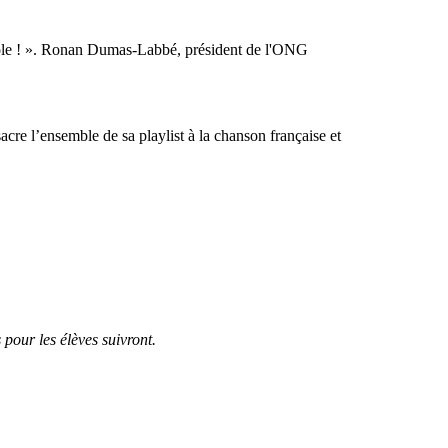
arole ! ». Ronan Dumas-Labbé, président de l'ONG
cre l’ensemble de sa playlist à la chanson française et
 pour les élèves suivront.