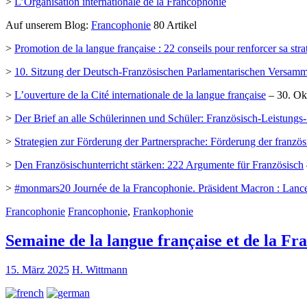
>
L’Organisation internationale de la Francophonie
Auf unserem Blog:
Francophonie
80 Artikel
>
Promotion de la langue française : 22 conseils pour renforcer sa str
>
10. Sitzung der Deutsch-Französischen Parlamentarischen Versa
>
L’ouverture de la Cité internationale de la langue française
– 30. Ok
>
Der Brief an alle Schülerinnen und Schüler: Französisch-Leistungs
>
Strategien zur Förderung der Partnersprache: Förderung der franzö
>
Den Französischunterricht stärken: 222 Argumente für Französisch
>
#monmars20 Journée de la Francophonie. Präsident Macron : Lancemen
Francophonie
Francophonie
,
Frankophonie
Semaine de la langue française et de la F
15. März 2025
H. Wittmann