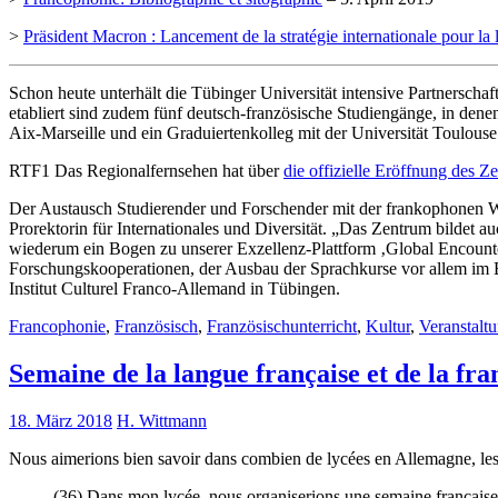
>
Präsident Macron : Lancement de la stratégie internationale pour la 
Schon heute unterhält die Tübinger Universität intensive Partnerschaf
etabliert sind zudem fünf deutsch-französische Studiengänge, in den
Aix-Marseille und ein Graduiertenkolleg mit der Universität Toulouse
RTF1 Das Regionalfernsehen hat über
die offizielle Eröffnung des 
Der Austausch Studierender und Forschender mit der frankophonen We
Prorektorin für Internationales und Diversität. „Das Zentrum bild
wiederum ein Bogen zu unserer Exzellenz-Plattform ‚Global Encount
Forschungskooperationen, der Ausbau der Sprachkurse vor allem im 
Institut Culturel Franco-Allemand in Tübingen.
Francophonie
,
Französisch
,
Französischunterricht
,
Kultur
,
Veranstalt
Semaine de la langue française et de la fr
18. März 2018
H. Wittmann
Nous aimerions bien savoir dans combien de lycées en Allemagne, les
(36) Dans mon lycée, nous organiserions une semaine française