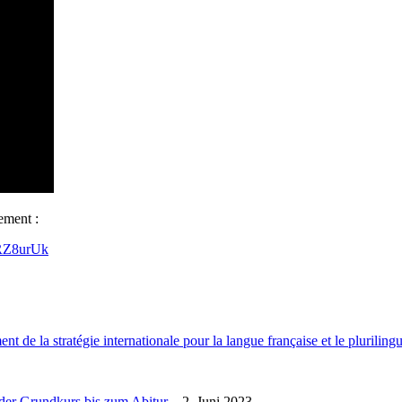
ement :
mRZ8urUk
e la stratégie internationale pour la langue française et le pluriling
oder Grundkurs bis zum Abitur
– 2. Juni 2023