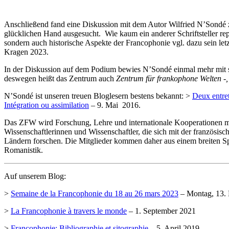
Anschließend fand eine Diskussion mit dem Autor Wilfried N’Sondé z
glücklichen Hand ausgesucht. Wie kaum ein anderer Schriftsteller repr
sondern auch historische Aspekte der Francophonie vgl. dazu sein le
Kragen 2023.
In der Diskussion auf dem Podium bewies N’Sondé einmal mehr mit sei
deswegen heißt das Zentrum auch
Zentrum für frankophone Welten -
N’Sondé ist unseren treuen Bloglesern bestens bekannt: >
Deux entre
Intégration ou assimilation
– 9. Mai 2016.
Das ZFW wird Forschung, Lehre und internationale Kooperationen mit
Wissenschaftlerinnen und Wissenschaftler, die sich mit der französ
Ländern forschen. Die Mitglieder kommen daher aus einem breiten Sp
Romanistik.
Auf unserem Blog:
>
Semaine de la Francophonie du 18 au 26 mars 2023
– Montag, 13.
>
La Francophonie à travers le monde
– 1. September 2021
>
Francophonie: Bibliographie et sitographie
– 5. April 2019