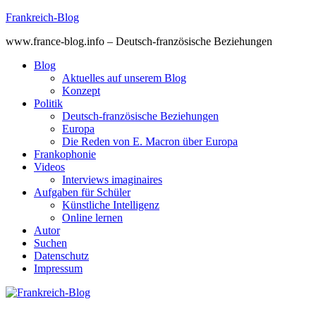
Skip
Frankreich-Blog
to
www.france-blog.info – Deutsch-französische Beziehungen
content
Blog
Aktuelles auf unserem Blog
Konzept
Politik
Deutsch-französische Beziehungen
Europa
Die Reden von E. Macron über Europa
Frankophonie
Videos
Interviews imaginaires
Aufgaben für Schüler
Künstliche Intelligenz
Online lernen
Autor
Suchen
Datenschutz
Impressum