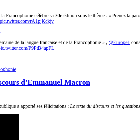
e la Francophonie célèbre sa 30e édition sous le thème : « Prenez la p
pic.twitter.com/rA1pjKckjv
5
emaine de la langue française et de la Francophonie » ,
@Europe1
consa
pic.twitter.com/P9PtB4apFL
kophonie
 discours d’Emmanuel Macron
ublique a apporté ses félicitations :
Le texte du discours et les questions