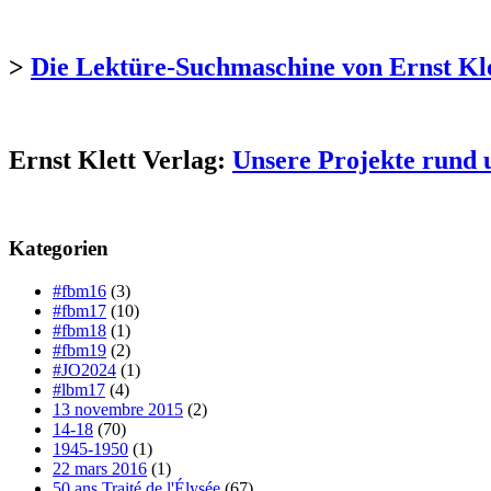
>
Die Lektüre-Suchmaschine von Ernst Kl
Ernst Klett Verlag:
Unsere Projekte rund 
Kategorien
#fbm16
(3)
#fbm17
(10)
#fbm18
(1)
#fbm19
(2)
#JO2024
(1)
#lbm17
(4)
13 novembre 2015
(2)
14-18
(70)
1945-1950
(1)
22 mars 2016
(1)
50 ans Traité de l'Élysée
(67)