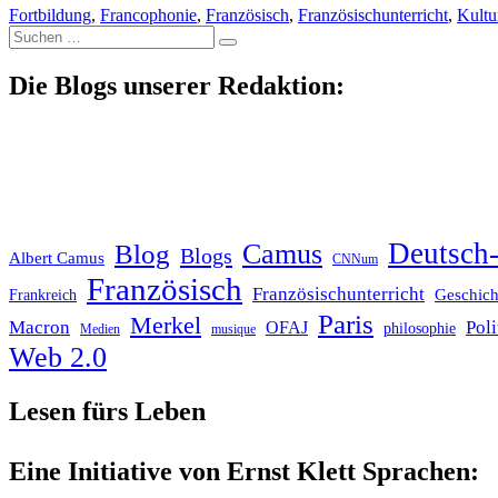
Fortbildung
,
Francophonie
,
Französisch
,
Französischunterricht
,
Kultu
Suche
nach:
Die Blogs unserer Redaktion:
Deutsch-
Blog
Camus
Blogs
Albert Camus
CNNum
Französisch
Französischunterricht
Geschich
Frankreich
Paris
Merkel
Macron
Poli
OFAJ
philosophie
Medien
musique
Web 2.0
Lesen fürs Leben
Eine Initiative von Ernst Klett Sprachen: