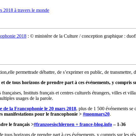
rs 2018 à travers le monde
ncophonie 2018
: © ministère de la Culture / conception graphique : duof
on,elle permettrade débattre, de s’exprimer en public, de transmettre, de 
et de tous horizons de prendre part à ces événements, y compris su
rançaises, Instituts français et centres culturels étrangers, villes et vill
ultiples usages de la parole.
le de la Francophonie le 20 mars 2018
, plus de 1 500 événements se d
es manifestations pour le francophonie >
#monmars20
.
dre le français >
#franzoesischlernen + france-blog.info
– 1-36
e tous horizons de prendre part à ces événements, y compris sur les ré