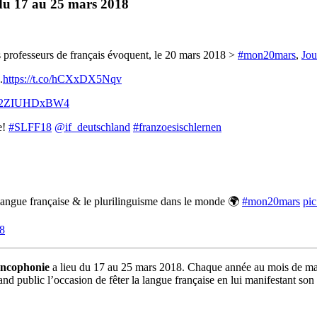
 du 17 au 25 mars 2018
 professeurs de français évoquent, le 20 mars 2018 >
#mon20mars
,
Jou
.
https://t.co/hCXxDX5Nqv
.co/2ZIUHDxBW4
e!
#SLFF18
@if_deutschland
#franzoesischlernen
a langue française & le plurilinguisme dans le monde 🌍
#mon20mars
pi
8
rancophonie
a lieu du 17 au 25 mars 2018. Chaque année au mois de mars,
d public l’occasion de fêter la langue française en lui manifestant son a