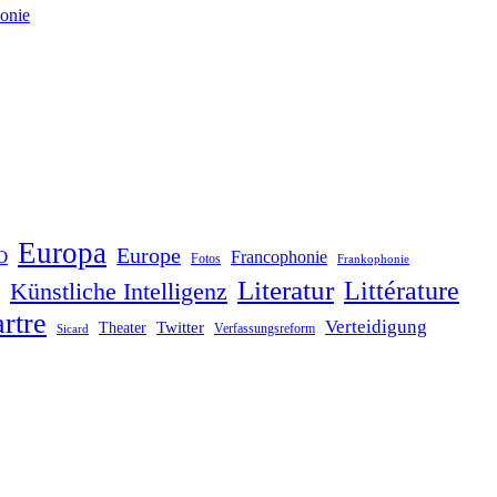
onie
Europa
Europe
O
Francophonie
Fotos
Frankophonie
Literatur
Littérature
Künstliche Intelligenz
rtre
Verteidigung
Twitter
Theater
Verfassungsreform
Sicard