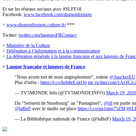
Et sur les réseaux sociaux avec #SLFF18
Facebook:
www.facebook.com/dismoidixmots
>
www.dismoidixmots.culture.fr/
***
Twitter:
twitter.com/languesFRContact
>
Ministère de la Culture
>
Délégation à l’information et à la communication
>
La délégation générale à la langue française et aux langues de Fran
>
Langue française et langues de France
"Nous avons tort de nous anglophoniser", estime
@JunckerEU
Plus d'infos :
https://t.co/heb8eExkQn
pic.twitter.com/1AQE2c
— TV5MONDE Info (@TV5MONDEINFO)
March 19, 201
Du "Serment de Strasbourg" au "Pantagruel",
@rfi
est partie s
@laBnF
avec le studio sur place
https://t.co/pn1qtm75ZM
#SL
— La Bibliothèque nationale de France (@laBnF)
March 19, 