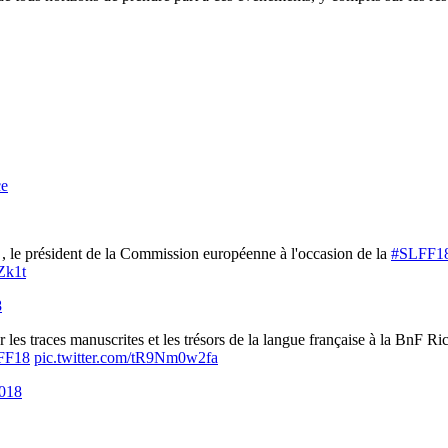
ce
, le président de la Commission européenne à l'occasion de la
#SLFF1
Zk1t
8
ur les traces manuscrites et les trésors de la langue française à la BnF
FF18
pic.twitter.com/tR9Nm0w2fa
2018