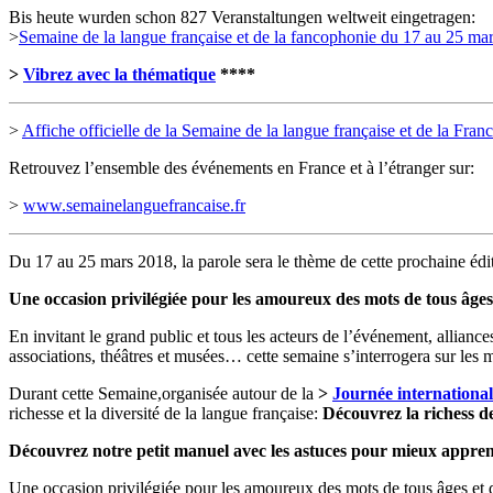
Bis heute wurden schon 827 Veranstaltungen weltweit eingetragen:
>
Semaine de la langue française et de la fancophonie du 17 au 25 ma
>
Vibrez avec la thématique
****
>
Affiche officielle de la Semaine de la langue française et de la Fra
Retrouvez l’ensemble des événements en France et à l’étranger sur:
>
www.semainelanguefrancaise.fr
Du 17 au 25 mars 2018, la parole sera le thème de cette prochaine éditi
Une occasion privilégiée pour les amoureux des mots de tous âges 
En invitant le grand public et tous les acteurs de l’événement, alliances f
associations, théâtres et musées… cette semaine s’interrogera sur les m
Durant cette Semaine,organisée autour de la
>
Journée internationa
richesse et la diversité de la langue française:
Découvrez la richess d
Découvrez notre petit manuel avec les astuces pour mieux appren
Une occasion privilégiée pour les amoureux des mots de tous âges et d