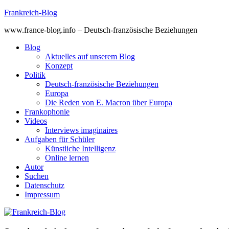
Skip
Frankreich-Blog
to
www.france-blog.info – Deutsch-französische Beziehungen
content
Blog
Aktuelles auf unserem Blog
Konzept
Politik
Deutsch-französische Beziehungen
Europa
Die Reden von E. Macron über Europa
Frankophonie
Videos
Interviews imaginaires
Aufgaben für Schüler
Künstliche Intelligenz
Online lernen
Autor
Suchen
Datenschutz
Impressum