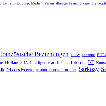
r
,
Lehrerfortbildung
,
Medien
,
Veranstaltungen
Francophonie
,
Frankoph
französische Beziehungen
EUR
DFJW
Didaktik
KI
Internet
Hollande
IA
Intelligence artificielle
Kunst
te
Sarkozy
Sa
tik
Prix des lycéens
relations franco-allemandes