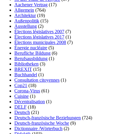
Aachener Vertrag
(17)
Allgemein
(764)
Architektur
(19)
Außenpolitik
(15)
Ausstellung
(2)
Élections législatives 2007
(7)
Élections législatives 2017
(1)
Élections municipales 2008
(7)
Énergie nucléaire
(5)
Berufliche Bildung
(6)
Berufsausbildung
(1)
Bibliotheken
(3)
BREXIT
(15)
Buchhandel
(1)
Consultation citoyennes
(1)
Cop21
(18)
Corona-Virus
(61)
Cuisine
(1)
Décentralisation
(1)
DELF
(18)
Deutsch
(21)
Deutsch-französische Beziehungen
(724)
Deutsch-französische Woche
(9)
Dictionnaire /Wörterbuch
(2)
Didaktik
(103)