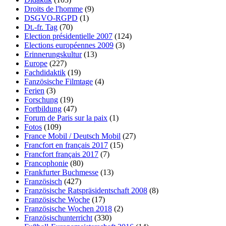
Droits de l'homme
(9)
DSGVO-RGPD
(1)
Dt.-fr. Tag
(70)
Election présidentielle 2007
(124)
Elections européennes 2009
(3)
Erinnerungskultur
(13)
Europe
(227)
Fachdidaktik
(19)
Fanzösische Filmtage
(4)
Ferien
(3)
Forschung
(19)
Fortbildung
(47)
Forum de Paris sur la paix
(1)
Fotos
(109)
France Mobil / Deutsch Mobil
(27)
Francfort en français 2017
(15)
Francfort français 2017
(7)
Francophonie
(80)
Frankfurter Buchmesse
(13)
Französisch
(427)
Französische Ratspräsidentschaft 2008
(8)
Französische Woche
(17)
Französische Wochen 2018
(2)
Französischunterricht
(330)