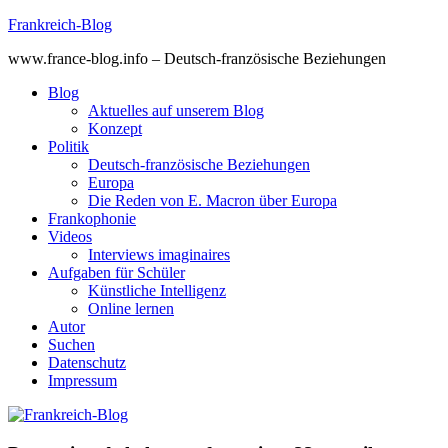
Skip
Frankreich-Blog
to
www.france-blog.info – Deutsch-französische Beziehungen
content
Blog
Aktuelles auf unserem Blog
Konzept
Politik
Deutsch-französische Beziehungen
Europa
Die Reden von E. Macron über Europa
Frankophonie
Videos
Interviews imaginaires
Aufgaben für Schüler
Künstliche Intelligenz
Online lernen
Autor
Suchen
Datenschutz
Impressum