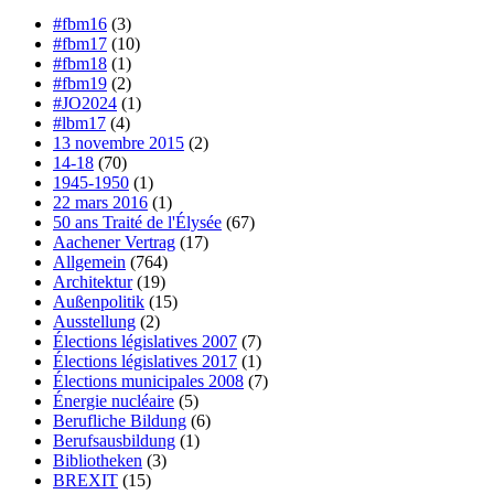
#fbm16
(3)
#fbm17
(10)
#fbm18
(1)
#fbm19
(2)
#JO2024
(1)
#lbm17
(4)
13 novembre 2015
(2)
14-18
(70)
1945-1950
(1)
22 mars 2016
(1)
50 ans Traité de l'Élysée
(67)
Aachener Vertrag
(17)
Allgemein
(764)
Architektur
(19)
Außenpolitik
(15)
Ausstellung
(2)
Élections législatives 2007
(7)
Élections législatives 2017
(1)
Élections municipales 2008
(7)
Énergie nucléaire
(5)
Berufliche Bildung
(6)
Berufsausbildung
(1)
Bibliotheken
(3)
BREXIT
(15)