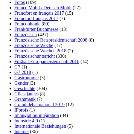
Fotos
(109)
France Mobil / Deutsch Mobil
(27)
Francfort en français 2017
(15)
Francfort français 2017
(7)
Francophonie
(80)
Frankfurter Buchmesse
(13)
Französisch
(427)
Französische Ratspräsidentschaft 2008
(8)
Französische Woche
(17)
Französische Wochen 2018
(2)
Französischunterricht
(330)
Fußball-Europameisterschaft 2016
(14)
G7
(1)
G7 2018
(1)
Gastronomie
(3)
Gender
(3)
Geschichte
(304)
Gilets jaunes
(8)
Grammatik
(7)
Grand débat national 2019
(12)
IFprofs
(1)
Immigration-intégration
(34)
Industrie 4.0
(1)
Internationale Beziehungen
(5)
Internet
(36)