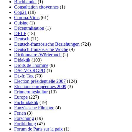
Buchhandel
(1)
Consultation citoyennes
(1)
Cop21
(18)
Corona-Virus
(61)
Cuisine
(1)
Décentralisation
(1)
DELF
(18)
Deutsch
(21)
Deutsch-französische Beziehungen
(724)
Deutsch-französische Woche
(9)
Dictionnaire /Wörterbuch
(2)
Didaktik
(103)
Droits de l'homme
(9)
DSGVO-RGPD
(1)
Dt.-fr. Tag
(70)
Election présidentielle 2007
(124)
Elections européennes 2009
(3)
Erinnerungskultur
(13)
Europe
(227)
Fachdidaktik
(19)
Fanzösische Filmtage
(4)
Ferien
(3)
Forschung
(19)
Fortbildung
(47)
Forum de Paris sur la paix
(1)