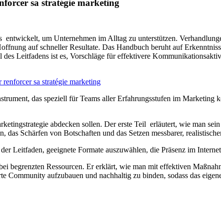
nforcer sa stratégie marketing
is entwickelt, um Unternehmen im Alltag zu unterstützen. Verhandlung
 Hoffnung auf schneller Resultate. Das Handbuch beruht auf Erkenntni
s Leitfadens ist es, Vorschläge für effektivere Kommunikationsaktivi
 renforcer sa stratégie marketing
sinstrument, das speziell für Teams aller Erfahrungsstufen im Marketing 
Marketingstrategie abdecken sollen. Der erste Teil erläutert, wie man s
pen, das Schärfen von Botschaften und das Setzen messbarer, realistis
 der Leitfaden, geeignete Formate auszuwählen, die Präsenz im Internet 
bei begrenzten Ressourcen. Er erklärt, wie man mit effektiven Maßnah
rte Community aufzubauen und nachhaltig zu binden, sodass das eigene