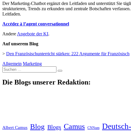
Der Marketing-Chatbot ergänzt den Leitfaden und unterstützt Sie tä
strukturieren, Trends zu erkunden und zentrale Botschaften verfasse
Leitfaden.
Accédez à l’agent conversationnel
Andere
Angebote der KI
.
Auf unserem Blog
>
Den Französischunterricht stärken: 222 Argumente für Französisch
Allgemein
Marketing
Suche
nach:
Die Blogs unserer Redaktion:
Deutsch-
Blog
Camus
Blogs
Albert Camus
CNNum