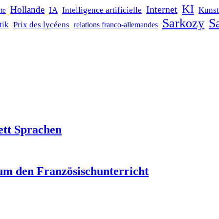
KI
Internet
Hollande
IA
Intelligence artificielle
Kunst
te
Sarkozy
Sa
tik
Prix des lycéens
relations franco-allemandes
ett Sprachen
um den Französischunterricht