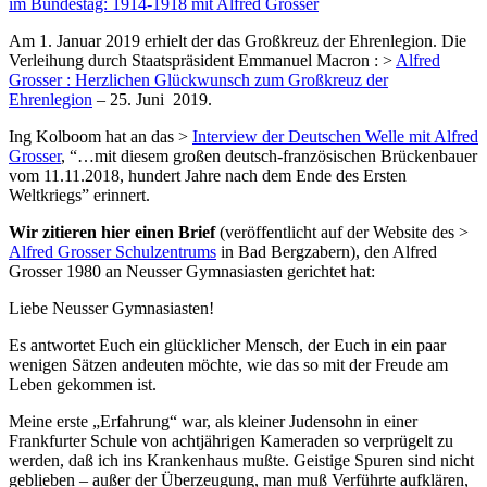
im Bundestag: 1914-1918 mit Alfred Grosser
Am 1. Januar 2019 erhielt der das Großkreuz der Ehrenlegion. Die
Verleihung durch Staatspräsident Emmanuel Macron : >
Alfred
Grosser : Herzlichen Glückwunsch zum Großkreuz der
Ehrenlegion
– 25. Juni 2019
.
Ing Kolboom hat an das >
Interview der Deutschen Welle mit Alfred
Grosser
, “…mit diesem großen deutsch-französischen Brückenbauer
vom 11.11.2018, hundert Jahre nach dem Ende des Ersten
Weltkriegs” erinnert.
Wir zitieren hier einen Brief
(veröffentlicht auf der Website des >
Alfred Grosser Schulzentrums
in Bad Bergzabern), den Alfred
Grosser 1980 an Neusser Gymnasiasten gerichtet hat:
Liebe Neusser Gymnasiasten!
Es antwortet Euch ein glücklicher Mensch, der Euch in ein paar
wenigen Sätzen andeuten möchte, wie das so mit der Freude am
Leben gekommen ist.
Meine erste „Erfahrung“ war, als kleiner Judensohn in einer
Frankfurter Schule von achtjährigen Kameraden so verprügelt zu
werden, daß ich ins Krankenhaus mußte. Geistige Spuren sind nicht
geblieben – außer der Überzeugung, man muß Verführte aufklären,