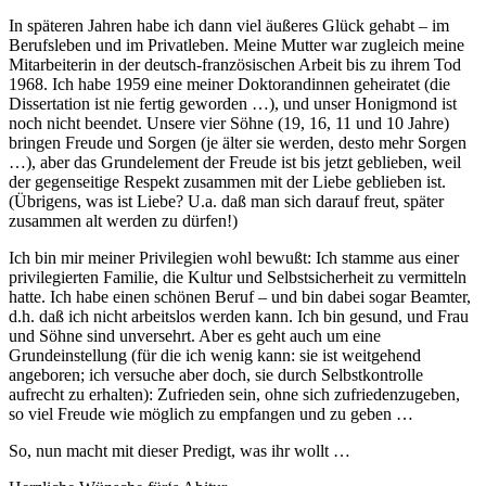
In späteren Jahren habe ich dann viel äußeres Glück gehabt – im
Berufsleben und im Privatleben. Meine Mutter war zugleich meine
Mitarbeiterin in der deutsch-französischen Arbeit bis zu ihrem Tod
1968. Ich habe 1959 eine meiner Doktorandinnen geheiratet (die
Dissertation ist nie fertig geworden …), und unser Honigmond ist
noch nicht beendet. Unsere vier Söhne (19, 16, 11 und 10 Jahre)
bringen Freude und Sorgen (je älter sie werden, desto mehr Sorgen
…), aber das Grundelement der Freude ist bis jetzt geblieben, weil
der gegenseitige Respekt zusammen mit der Liebe geblieben ist.
(Übrigens, was ist Liebe? U.a. daß man sich darauf freut, später
zusammen alt werden zu dürfen!)
Ich bin mir meiner Privilegien wohl bewußt: Ich stamme aus einer
privilegierten Familie, die Kultur und Selbstsicherheit zu vermitteln
hatte. Ich habe einen schönen Beruf – und bin dabei sogar Beamter,
d.h. daß ich nicht arbeitslos werden kann. Ich bin gesund, und Frau
und Söhne sind unversehrt. Aber es geht auch um eine
Grundeinstellung (für die ich wenig kann: sie ist weitgehend
angeboren; ich versuche aber doch, sie durch Selbstkontrolle
aufrecht zu erhalten): Zufrieden sein, ohne sich zufriedenzugeben,
so viel Freude wie möglich zu empfangen und zu geben …
So, nun macht mit dieser Predigt, was ihr wollt …