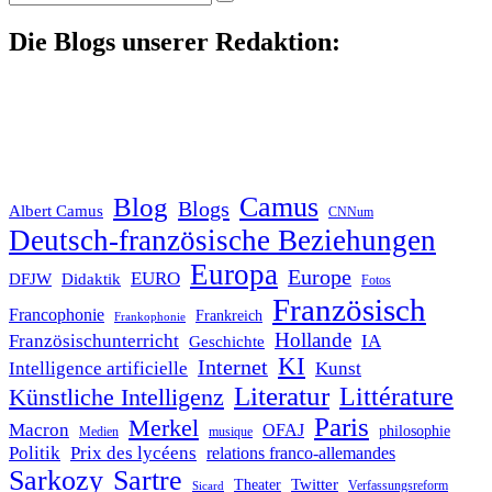
nach:
Die Blogs unserer Redaktion:
Blog
Camus
Blogs
Albert Camus
CNNum
Deutsch-französische Beziehungen
Europa
Europe
EURO
DFJW
Didaktik
Fotos
Französisch
Francophonie
Frankreich
Frankophonie
Hollande
Französischunterricht
IA
Geschichte
KI
Internet
Intelligence artificielle
Kunst
Literatur
Littérature
Künstliche Intelligenz
Paris
Merkel
Macron
OFAJ
philosophie
Medien
musique
Politik
Prix des lycéens
relations franco-allemandes
Sarkozy
Sartre
Twitter
Theater
Verfassungsreform
Sicard