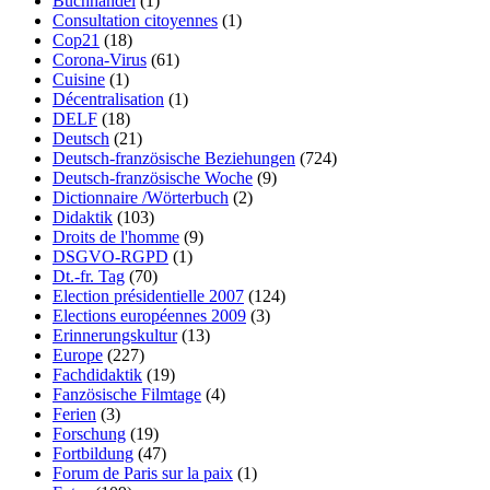
Buchhandel
(1)
Consultation citoyennes
(1)
Cop21
(18)
Corona-Virus
(61)
Cuisine
(1)
Décentralisation
(1)
DELF
(18)
Deutsch
(21)
Deutsch-französische Beziehungen
(724)
Deutsch-französische Woche
(9)
Dictionnaire /Wörterbuch
(2)
Didaktik
(103)
Droits de l'homme
(9)
DSGVO-RGPD
(1)
Dt.-fr. Tag
(70)
Election présidentielle 2007
(124)
Elections européennes 2009
(3)
Erinnerungskultur
(13)
Europe
(227)
Fachdidaktik
(19)
Fanzösische Filmtage
(4)
Ferien
(3)
Forschung
(19)
Fortbildung
(47)
Forum de Paris sur la paix
(1)