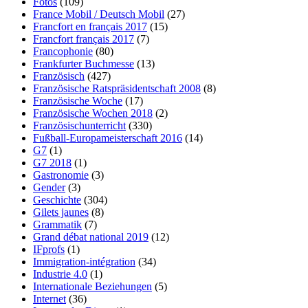
Fotos
(109)
France Mobil / Deutsch Mobil
(27)
Francfort en français 2017
(15)
Francfort français 2017
(7)
Francophonie
(80)
Frankfurter Buchmesse
(13)
Französisch
(427)
Französische Ratspräsidentschaft 2008
(8)
Französische Woche
(17)
Französische Wochen 2018
(2)
Französischunterricht
(330)
Fußball-Europameisterschaft 2016
(14)
G7
(1)
G7 2018
(1)
Gastronomie
(3)
Gender
(3)
Geschichte
(304)
Gilets jaunes
(8)
Grammatik
(7)
Grand débat national 2019
(12)
IFprofs
(1)
Immigration-intégration
(34)
Industrie 4.0
(1)
Internationale Beziehungen
(5)
Internet
(36)