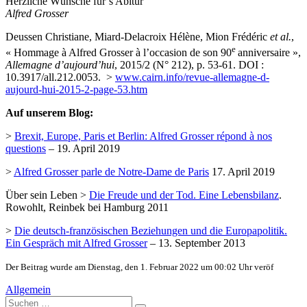
Herzliche Wünsche für‘s Abitur
Alfred Grosser
Deussen
Christiane,
Miard-Delacroix
Hélène,
Mion
Frédéric
et al.
,
e
« Hommage à Alfred Grosser à l’occasion de son 90
anniversaire »,
Allemagne d’aujourd’hui
, 2015/2 (N° 212), p. 53-61. DOI :
10.3917/all.212.0053. >
www.cairn.info/revue-allemagne-d-
aujourd-hui-2015-2-page-53.htm
Auf unserem Blog:
>
Brexit, Europe, Paris et Berlin: Alfred Grosser répond à nos
questions
– 19. April 2019
>
Alfred Grosser parle de Notre-Dame de Paris
17. April 2019
Über sein Leben >
Die Freude und der Tod. Eine Lebensbilanz
.
Rowohlt, Reinbek bei Hamburg 2011
>
Die deutsch-französischen Beziehungen und die Europapolitik.
Ein Gespräch mit Alfred Grosser
– 13. September 2013
Der Beitrag wurde am Dienstag, den 1. Februar 2022 um 00:02 Uhr veröf
Allgemein
Suche