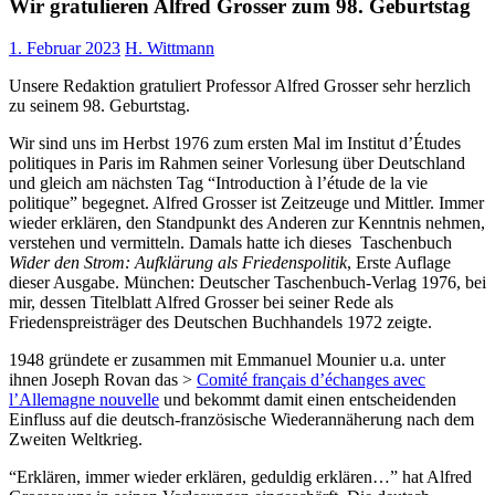
Wir gratulieren Alfred Grosser zum 98. Geburtstag
1. Februar 2023
H. Wittmann
Unsere Redaktion gratuliert Professor Alfred Grosser sehr herzlich
zu seinem 98. Geburtstag.
Wir sind uns im Herbst 1976 zum ersten Mal im Institut d’Études
politiques in Paris im Rahmen seiner Vorlesung über Deutschland
und gleich am nächsten Tag “Introduction à l’étude de la vie
politique” begegnet. Alfred Grosser ist Zeitzeuge und Mittler.
Immer
wieder erklären, den Standpunkt des Anderen zur Kenntnis nehmen,
verstehen und vermitteln. Damals hatte ich dieses Taschenbuch
Wider den Strom: Aufklärung als Friedenspolitik
,
Erste Auflage
dieser Ausgabe. München: Deutscher Taschenbuch-Verlag
1976, bei
mir, dessen Titelblatt Alfred Grosser bei seiner Rede als
Friedenspreisträger des Deutschen Buchhandels 1972 zeigte.
1948 gründete er zusammen mit Emmanuel Mounier u.a. unter
ihnen Joseph Rovan das >
Comité français d’échanges avec
l’Allemagne nouvelle
und bekommt damit einen entscheidenden
Einfluss auf die deutsch-französische Wiederannäherung nach dem
Zweiten Weltkrieg.
“Erklären, immer wieder erklären, geduldig erklären…” hat Alfred