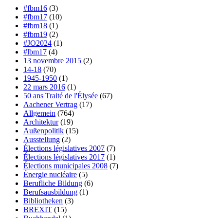
#fbm16
(3)
#fbm17
(10)
#fbm18
(1)
#fbm19
(2)
#JO2024
(1)
#lbm17
(4)
13 novembre 2015
(2)
14-18
(70)
1945-1950
(1)
22 mars 2016
(1)
50 ans Traité de l'Élysée
(67)
Aachener Vertrag
(17)
Allgemein
(764)
Architektur
(19)
Außenpolitik
(15)
Ausstellung
(2)
Élections législatives 2007
(7)
Élections législatives 2017
(1)
Élections municipales 2008
(7)
Énergie nucléaire
(5)
Berufliche Bildung
(6)
Berufsausbildung
(1)
Bibliotheken
(3)
BREXIT
(15)