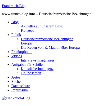
Skip
Frankreich-Blog
to
www.france-blog.info – Deutsch-französische Beziehungen
content
Blog
Aktuelles auf unserem Blog
Konzept
Politik
Deutsch-französische Beziehungen
Europa
Die Reden von E. Macron über Europa
Frankophonie
Videos
Interviews imaginaires
Aufgaben für Schüler
Künstliche Intelligenz
Online lernen
Autor
Suchen
Datenschutz
Impressum