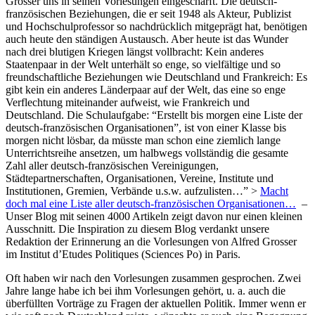
Grosser uns in seinen Vorlesungen eingeschärft. Die deutsch-
französischen Beziehungen, die er seit 1948 als Akteur, Publizist
und Hochschulprofessor so nachdrücklich mitgeprägt hat, benötigen
auch heute den ständigen Austausch. Aber heute ist das Wunder
nach drei blutigen Kriegen längst vollbracht: Kein anderes
Staatenpaar in der Welt unterhält so enge, so vielfältige und so
freundschaftliche Beziehungen wie Deutschland und Frankreich: Es
gibt kein ein anderes Länderpaar auf der Welt, das eine so enge
Verflechtung miteinander aufweist, wie Frankreich und
Deutschland. Die Schulaufgabe: “Erstellt bis morgen eine Liste der
deutsch-französischen Organisationen”, ist von einer Klasse bis
morgen nicht lösbar, da müsste man schon eine ziemlich lange
Unterrichtsreihe ansetzen, um halbwegs vollständig die gesamte
Zahl aller deutsch-französischen Vereinigungen,
Städtepartnerschaften, Organisationen, Vereine, Institute und
Institutionen, Gremien, Verbände u.s.w. aufzulisten…” >
Macht
doch mal eine Liste aller deutsch-französischen Organisationen…
–
Unser Blog mit seinen 4000 Artikeln zeigt davon nur einen kleinen
Ausschnitt. Die Inspiration zu diesem Blog verdankt unsere
Redaktion der Erinnerung an die Vorlesungen von Alfred Grosser
im Institut d’Etudes Politiques (Sciences Po) in Paris.
Oft haben wir nach den Vorlesungen zusammen gesprochen. Zwei
Jahre lange habe ich bei ihm Vorlesungen gehört, u. a. auch die
überfüllten Vorträge zu Fragen der aktuellen Politik. Immer wenn er