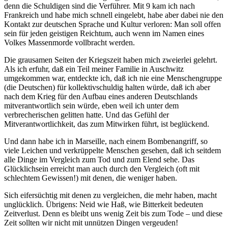
denn die Schuldigen sind die Verführer. Mit 9 kam ich nach
Frankreich und habe mich schnell eingelebt, habe aber dabei nie den
Kontakt zur deutschen Sprache und Kultur verloren: Man soll offen
sein für jeden geistigen Reichtum, auch wenn im Namen eines
Volkes Massenmorde vollbracht werden.
Die grausamen Seiten der Kriegszeit haben mich zweierlei gelehrt.
Als ich erfuhr, daß ein Teil meiner Familie in Auschwitz
umgekommen war, entdeckte ich, daß ich nie eine Menschengruppe
(die Deutschen) für kollektivschuldig halten würde, daß ich aber
nach dem Krieg für den Aufbau eines anderen Deutschlands
mitverantwortlich sein würde, eben weil ich unter dem
verbrecherischen gelitten hatte. Und das Gefühl der
Mitverantwortlichkeit, das zum Mitwirken führt, ist beglückend.
Und dann habe ich in Marseille, nach einem Bombenangriff, so
viele Leichen und verkrüppelte Menschen gesehen, daß ich seitdem
alle Dinge im Vergleich zum Tod und zum Elend sehe. Das
Glücklichsein erreicht man auch durch den Vergleich (oft mit
schlechtem Gewissen!) mit denen, die weniger haben.
Sich eifersüchtig mit denen zu vergleichen, die mehr haben, macht
unglücklich. Übrigens: Neid wie Haß, wie Bitterkeit bedeuten
Zeitverlust. Denn es bleibt uns wenig Zeit bis zum Tode – und diese
Zeit sollten wir nicht mit unnützen Dingen vergeuden!