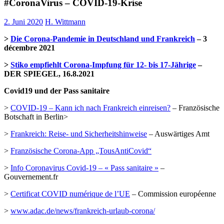
#CoronaVirus – COVID-19-Krise
2. Juni 2020
H. Wittmann
>
Die Corona-Pandemie in Deutschland und Frankreich
– 3
décembre 2021
>
Stiko empfiehlt Corona-Impfung für 12- bis 17-Jährige
–
DER SPIEGEL, 16.8.2021
Covid19 und der Pass sanitaire
>
COVID-19 – Kann ich nach Frankreich einreisen?
– Französische
Botschaft in Berlin>
>
Frankreich: Reise- und Sicherheitshinweise
– Auswärtiges Amt
>
Französische Corona-App „TousAntiCovid“
>
Info Coronavirus Covid-19 – « Pass sanitaire »
–
Gouvernement.fr
>
Certificat COVID numérique de l’UE
– Commission européenne
>
www.adac.de/news/frankreich-urlaub-corona/