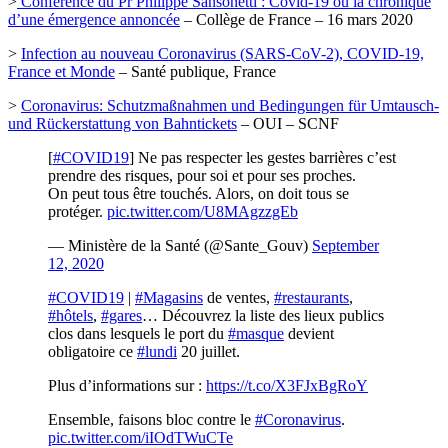
>
Conférence du Pr Philippe Sansonetti : Covid-19 ou la chronique
d’une émergence annoncée
– Collège de France – 16 mars 2020
>
Infection au nouveau Coronavirus (SARS-CoV-2), COVID-19,
France et Monde
– Santé publique, France
>
Coronavirus: Schutzmaßnahmen und Bedingungen für Umtausch-
und Rückerstattung von Bahntickets
– OUI – SCNF
[
#COVID19
] Ne pas respecter les gestes barrières c’est
prendre des risques, pour soi et pour ses proches.
On peut tous être touchés. Alors, on doit tous se
protéger.
pic.twitter.com/U8MAgzzgEb
— Ministère de la Santé (@Sante_Gouv)
September
12, 2020
#COVID19
|
#Magasins
de ventes,
#restaurants
,
#hôtels
,
#gares
… Découvrez la liste des lieux publics
clos dans lesquels le port du
#masque
devient
obligatoire ce
#lundi
20 juillet.
Plus d’informations sur :
https://t.co/X3FJxBgRoY
Ensemble, faisons bloc contre le
#Coronavirus
.
pic.twitter.com/iIOdTWuCTe