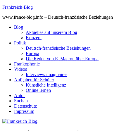
Skip
Frankreich-Blog
to
www.france-blog.info – Deutsch-französische Beziehungen
content
Blog
Aktuelles auf unserem Blog
Konzept
Politik
Deutsch-französische Beziehungen
Europa
Die Reden von E. Macron über Europa
Frankophonie
Videos
Interviews imaginaires
Aufgaben für Schüler
Künstliche Intelligenz
Online lernen
Autor
Suchen
Datenschutz
Impressum