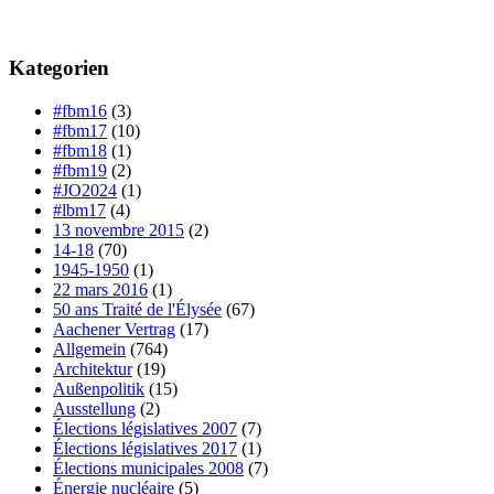
Kategorien
#fbm16
(3)
#fbm17
(10)
#fbm18
(1)
#fbm19
(2)
#JO2024
(1)
#lbm17
(4)
13 novembre 2015
(2)
14-18
(70)
1945-1950
(1)
22 mars 2016
(1)
50 ans Traité de l'Élysée
(67)
Aachener Vertrag
(17)
Allgemein
(764)
Architektur
(19)
Außenpolitik
(15)
Ausstellung
(2)
Élections législatives 2007
(7)
Élections législatives 2017
(1)
Élections municipales 2008
(7)
Énergie nucléaire
(5)