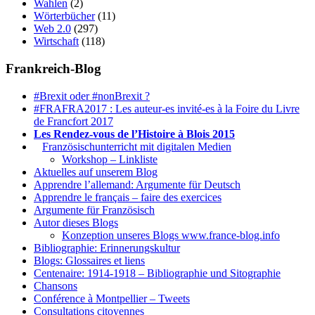
Wahlen
(2)
Wörterbücher
(11)
Web 2.0
(297)
Wirtschaft
(118)
Frankreich-Blog
#Brexit oder #nonBrexit ?
#FRAFRA2017 : Les auteur-es invité-es à la Foire du Livre
de Francfort 2017
Les Rendez-vous de l’Histoire à Blois 2015
1.
Französischunterricht mit digitalen Medien
Workshop – Linkliste
Aktuelles auf unserem Blog
Apprendre l’allemand: Argumente für Deutsch
Apprendre le français – faire des exercices
Argumente für Französisch
Autor dieses Blogs
Konzeption unseres Blogs www.france-blog.info
Bibliographie: Erinnerungskultur
Blogs: Glossaires et liens
Centenaire: 1914-1918 – Bibliographie und Sitographie
Chansons
Conférence à Montpellier – Tweets
Consultations citoyennes