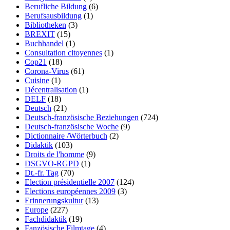
Berufliche Bildung
(6)
Berufsausbildung
(1)
Bibliotheken
(3)
BREXIT
(15)
Buchhandel
(1)
Consultation citoyennes
(1)
Cop21
(18)
Corona-Virus
(61)
Cuisine
(1)
Décentralisation
(1)
DELF
(18)
Deutsch
(21)
Deutsch-französische Beziehungen
(724)
Deutsch-französische Woche
(9)
Dictionnaire /Wörterbuch
(2)
Didaktik
(103)
Droits de l'homme
(9)
DSGVO-RGPD
(1)
Dt.-fr. Tag
(70)
Election présidentielle 2007
(124)
Elections européennes 2009
(3)
Erinnerungskultur
(13)
Europe
(227)
Fachdidaktik
(19)
Fanzösische Filmtage
(4)