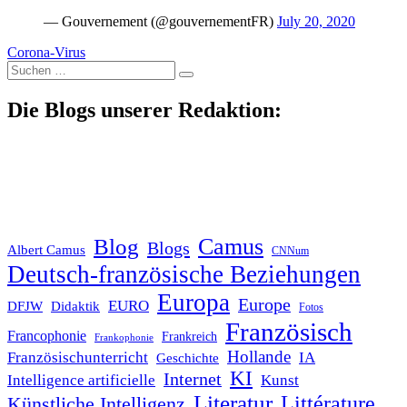
— Gouvernement (@gouvernementFR)
July 20, 2020
Corona-Virus
Suche
nach:
Die Blogs unserer Redaktion:
Blog
Camus
Blogs
Albert Camus
CNNum
Deutsch-französische Beziehungen
Europa
Europe
EURO
DFJW
Didaktik
Fotos
Französisch
Francophonie
Frankreich
Frankophonie
Hollande
Französischunterricht
IA
Geschichte
KI
Internet
Intelligence artificielle
Kunst
Literatur
Littérature
Künstliche Intelligenz