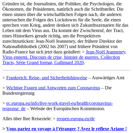
Gründen ist, die Journalisten, die Politiker, die Psychologen, die
Ökonomen, die Präsidenten, natürlich auch die Schriftsteller. Die
einen sinnen über die wirtschaftlichen Folgen nach, die anderen
untersuchen die Folgen des Lockdowns für die Seele, die einen
sprechen vom Krieg, andere denken sich Zukunftsszenarien für das
Leben mit dem Virus aus. Da kommt der Zwischenruf, der Tract,
eines Historikers gerade richtig, um die Perspektiven
zurechtzurücken: Jean-Noël Jeanneney, der frühere Direktor der
Nationalbibliothek (2002 bis 2007) und frühere Präsident von
Radio-France hat sich jetzt dazu geäußert: >
Jean-Noël Jeanneney,
Virus ennemi. Discours de crise, histoire de guerres. Collection
Tracts, Série Grand format, Gallimard 2020
.
>
Frankreich: Reise- und Sicherheitshinweise
– Auswärtiges Amt
>
Wichtige Fragen und Antworten zum Coronavirus
– Die
Bundesregierung
>
ec.europa.eu/info/live-work-travel-eu/health/coronavirus-
response_de
– Website der Europäischen Kommission.
Alles über Ihre Reiseziele: >
reopen.europa.eu/de
>
Vous partez en voyage à l’étranger ? Ayez le réflexe Ariane !