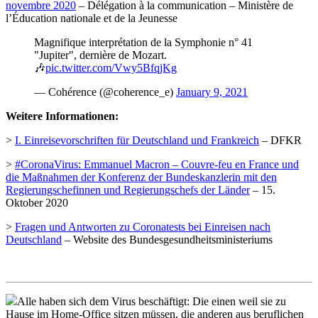
novembre 2020
– Délégation à la communication – Ministère de
l’Éducation nationale et de la Jeunesse
Magnifique interprétation de la Symphonie n° 41
"Jupiter", dernière de Mozart.
🎶
pic.twitter.com/Vwy5BfqjKg
— Cohérence (@coherence_e)
January 9, 2021
Weitere Informationen:
>
I. Einreisevorschriften für Deutschland und Frankreich
– DFKR
>
#CoronaVirus: Emmanuel Macron – Couvre-feu en France und
die Maßnahmen der Konferenz der Bundeskanzlerin mit den
Regierungschefinnen und Regierungschefs der Länder
– 15.
Oktober 2020
>
Fragen und Antworten zu Coronatests bei Einreisen nach
Deutschland
– Website des Bundesgesundheitsministeriums
Alle haben sich dem Virus beschäftigt: Die einen weil sie zu
Hause im Home-Office sitzen müssen, die anderen aus beruflichen