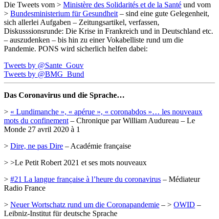
Die Tweets vom >
Ministère des Solidarités et de la Santé
und vom
>
Bundesministerium für Gesundheit
– sind eine gute Gelegenheit,
sich allerlei Aufgaben – Zeitungsartikel, verfassen,
Diskusssionsrunde: Die Krise in Frankreich und in Deutschland etc.
– auszudenken – bis hin zu einer Vokabelliste rund um die
Pandemie. PONS wird sicherlich helfen dabei:
Tweets by @Sante_Gouv
Tweets by @BMG_Bund
Das Coronavirus und die Sprache…
>
« Lundimanche », « apérue », « coronabdos »… les nouveaux
mots du confinement
– Chronique par William Audureau – Le
Monde 27 avril 2020 à 1
>
Dire, ne pas Dire
– Académie française
>
>Le Petit Robert 2021 et ses mots nouveaux
>
#21 La langue française à l’heure du coronavirus
– Médiateur
Radio France
>
Neuer Wortschatz rund um die Coronapandemie
– >
OWID
–
Leibniz-Institut für deutsche Sprache