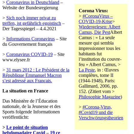
>
Coronavirus in Deutschland
–
Website der Bundesregierung
Corona Virus:
>
#CoronaVirus –
>
Sich noch immer privat zu
COVID-19-Krise
>
treffen, ist gefährlich egoistisch
–
Wiedergelesen: Albert
Der Tagesspiegel – 4.4.2021
Camus, Die Pest
Albert
Camus : « La seule
>
Informations Coronavirus
– Site
mesure qui sembla
du Gouvernement français
impressionner tous les
habitants fut
>
Coronavirus COVID-19
– Site
l’institution du couvre-
www.elysee.fr
feu » Albert Camus, >
>
31 mars 2012 : Le Président de la
La Peste
, in : Œuvres
République Emmanuel Macron
complètes, tome II
s’est adressé aux Français.
(1944-1948), Paris:
Gallimard, 2006, pp.
La situation en France
152. (Zitiert vom >
Philosophie Magazine
)
Das Ministère de l’Éducation
nationale, de la Jeunesse et des
>
#Corona-Virus,
Sports folgende Informationen
#Covid19 und die
veröffentlicht:
Verschwörungstheorien
>
Le point de situation
hebdomadaire Covid – 19 ce