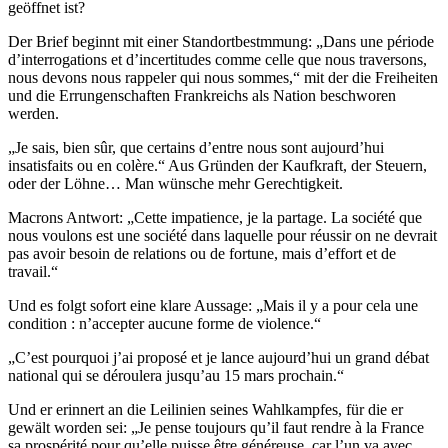
geöffnet ist?
Der Brief beginnt mit einer Standortbestmmung: „Dans une période
d’interrogations et d’incertitudes comme celle que nous traversons,
nous devons nous rappeler qui nous sommes,“ mit der die Freiheiten
und die Errungenschaften Frankreichs als Nation beschworen
werden.
„Je sais, bien sûr, que certains d’entre nous sont aujourd’hui
insatisfaits ou en colère.“ Aus Gründen der Kaufkraft, der Steuern,
oder der Löhne… Man wünsche mehr Gerechtigkeit.
Macrons Antwort: „Cette impatience, je la partage. La société que
nous voulons est une société dans laquelle pour réussir on ne devrait
pas avoir besoin de relations ou de fortune, mais d’effort et de
travail.“
Und es folgt sofort eine klare Aussage: „Mais il y a pour cela une
condition : n’accepter aucune forme de violence.“
„C’est pourquoi j’ai proposé et je lance aujourd’hui un grand débat
national qui se déroulera jusqu’au 15 mars prochain.“
Und er erinnert an die Leilinien seines Wahlkampfes, für die er
gewält worden sei: „Je pense toujours qu’il faut rendre à la France
sa prospérité pour qu’elle puisse être généreuse, car l’un va avec