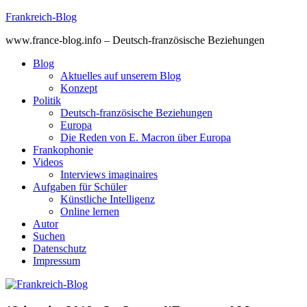
Skip
Frankreich-Blog
to
www.france-blog.info – Deutsch-französische Beziehungen
content
Blog
Aktuelles auf unserem Blog
Konzept
Politik
Deutsch-französische Beziehungen
Europa
Die Reden von E. Macron über Europa
Frankophonie
Videos
Interviews imaginaires
Aufgaben für Schüler
Künstliche Intelligenz
Online lernen
Autor
Suchen
Datenschutz
Impressum