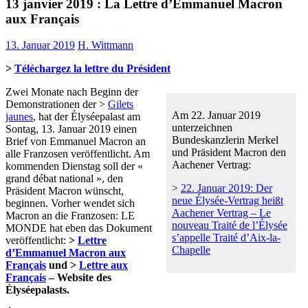
13 janvier 2019 : La Lettre d’Emmanuel Macron
aux Français
13. Januar 2019
H. Wittmann
>
Téléchargez la lettre du Président
Zwei Monate nach Beginn der
Demonstrationen der >
Gilets
Am 22. Januar 2019
jaunes
, hat der Élyséepalast am
unterzeichnen
Sontag, 13. Januar 2019 einen
Bundeskanzlerin Merkel
Brief von Emmanuel Macron an
und Präsident Macron den
alle Franzosen veröffentlicht. Am
Aachener Vertrag:
kommenden Dienstag soll der «
grand débat national », den
>
22. Januar 2019: Der
Präsident Macron wünscht,
neue Élysée-Vertrag heißt
beginnen. Vorher wendet sich
Aachener Vertrag – Le
Macron an die Franzosen: LE
nouveau Traité de l’Élysée
MONDE hat eben das Dokument
s’appelle Traité d’Aix-la-
veröffentlicht:
>
Lettre
Chapelle
d’Emmanuel Macron aux
Français
und >
Lettre aux
Français
– Website des
Élyséepalasts.