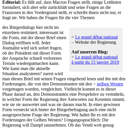
Éditorial:
Es fällt auf, dass Macron Fragen stellt, einige Leitlinien
formuliert, sich aber sehr zurückhält und seine Fragen an die
Franzosen in den Vordergrund stellt, er schreibt ihnen nicht nur, er
fragt sie. Wir haben die Fragen für die vier Themen
des Bürgerdialogs hier nicht im
einzelnen resümiert, interessant ist
>
Le grand débat national
die Form, mit der dieser Brief einen
– Website der Regierung
Dialog eröffnen will. Jeder
Journalist wird sich sofort fragen,
Auf unserem Blog:
ob der Präsident mit dieser Form
>
Le grand débat national
der Ansprache schnell verlorenes
à partir du 15 janvier 2019
Terrain wiedergutmachen kann.
Wie kann man die aktuelle
Situation analysieren? zuerst wird
man diesen Brief mit seinen Fragen eingehend lesen und ihn mit den
Forderungen, die von den Demonstranten mit den >
gelben Westen
vorgetragen wurden, vergleichen. Vielleicht kommt es in dieser
Phase darauf an, den Demonstranten eine Perspektive zu vermitteln,
in welcher Form die Regierung ihre Antworten zur Kenntnis nimmt,
wie sie sie auswertet und was sie daraus macht. In einer gewissen
Form versteckt sich hinter der Bürgerbefragung auch eine nicht
ausgesprochene Frage der Regierung: Wie haltet Ihr es mit den
Forderungen der Gelben Westen? Umgangssprachlich: Die
Regierung will Dampf rausnehmen. Ob das Ventil weit genug