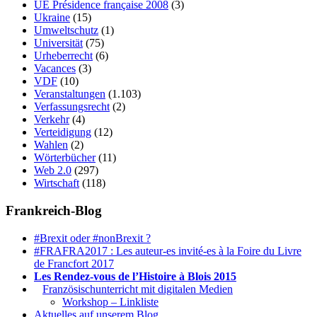
UE Présidence française 2008
(3)
Ukraine
(15)
Umweltschutz
(1)
Universität
(75)
Urheberrecht
(6)
Vacances
(3)
VDF
(10)
Veranstaltungen
(1.103)
Verfassungsrecht
(2)
Verkehr
(4)
Verteidigung
(12)
Wahlen
(2)
Wörterbücher
(11)
Web 2.0
(297)
Wirtschaft
(118)
Frankreich-Blog
#Brexit oder #nonBrexit ?
#FRAFRA2017 : Les auteur-es invité-es à la Foire du Livre
de Francfort 2017
Les Rendez-vous de l’Histoire à Blois 2015
1.
Französischunterricht mit digitalen Medien
Workshop – Linkliste
Aktuelles auf unserem Blog