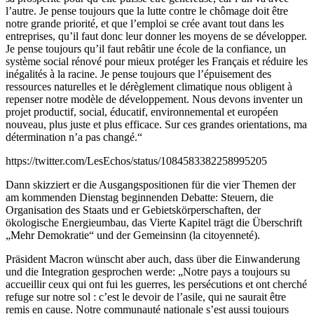
l’autre. Je pense toujours que la lutte contre le chômage doit être
notre grande priorité, et que l’emploi se crée avant tout dans les
entreprises, qu’il faut donc leur donner les moyens de se développer.
Je pense toujours qu’il faut rebâtir une école de la confiance, un
système social rénové pour mieux protéger les Français et réduire les
inégalités à la racine. Je pense toujours que l’épuisement des
ressources naturelles et le dérèglement climatique nous obligent à
repenser notre modèle de développement. Nous devons inventer un
projet productif, social, éducatif, environnemental et européen
nouveau, plus juste et plus efficace. Sur ces grandes orientations, ma
détermination n’a pas changé.“
https://twitter.com/LesEchos/status/1084583382258995205
Dann skizziert er die Ausgangspositionen für die vier Themen der
am kommenden Dienstag beginnenden Debatte: Steuern, die
Organisation des Staats und er Gebietskörperschaften, der
ökologische Energieumbau, das Vierte Kapitel trägt die Überschrift
„Mehr Demokratie“ und der Gemeinsinn (la citoyenneté).
Präsident Macron wünscht aber auch, dass über die Einwanderung
und die Integration gesprochen werde: „Notre pays a toujours su
accueillir ceux qui ont fui les guerres, les persécutions et ont cherché
refuge sur notre sol : c’est le devoir de l’asile, qui ne saurait être
remis en cause. Notre communauté nationale s’est aussi toujours