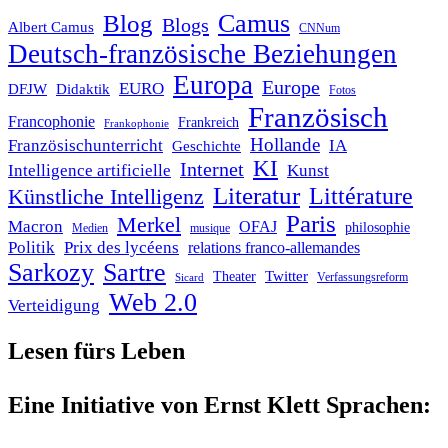
Blog
Camus
Blogs
Albert Camus
CNNum
Deutsch-französische Beziehungen
Europa
Europe
EURO
DFJW
Didaktik
Fotos
Französisch
Francophonie
Frankreich
Frankophonie
Hollande
Französischunterricht
IA
Geschichte
KI
Internet
Intelligence artificielle
Kunst
Literatur
Littérature
Künstliche Intelligenz
Paris
Merkel
Macron
OFAJ
philosophie
Medien
musique
Politik
Prix des lycéens
relations franco-allemandes
Sarkozy
Sartre
Twitter
Theater
Verfassungsreform
Sicard
Web 2.0
Verteidigung
Lesen fürs Leben
Eine Initiative von Ernst Klett Sprachen: