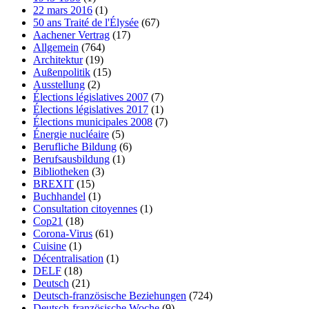
22 mars 2016
(1)
50 ans Traité de l'Élysée
(67)
Aachener Vertrag
(17)
Allgemein
(764)
Architektur
(19)
Außenpolitik
(15)
Ausstellung
(2)
Élections législatives 2007
(7)
Élections législatives 2017
(1)
Élections municipales 2008
(7)
Énergie nucléaire
(5)
Berufliche Bildung
(6)
Berufsausbildung
(1)
Bibliotheken
(3)
BREXIT
(15)
Buchhandel
(1)
Consultation citoyennes
(1)
Cop21
(18)
Corona-Virus
(61)
Cuisine
(1)
Décentralisation
(1)
DELF
(18)
Deutsch
(21)
Deutsch-französische Beziehungen
(724)
Deutsch-französische Woche
(9)