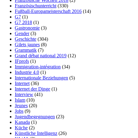
Französische Wochen 2018
(2)
Französischunterricht
(330)
Fußball-Europameisterschaft 2016
(14)
G7
(1)
G7 2018
(1)
Gastronomie
(3)
Gender
(3)
Geschichte
(304)
Gilets jaunes
(8)
Grammatik
(7)
Grand débat national 2019
(12)
IFprofs
(1)
Immigration-intégration
(34)
Industrie 4.0
(1)
Internationale Beziehungen
(5)
Internet
(36)
Internet der Dinge
(1)
Interview
(41)
Islam
(10)
Jeunes
(20)
Jobs
(9)
Jugendbegegnungen
(23)
Kanada
(1)
Küche
(2)
Künstliche Intelligenz
(26)