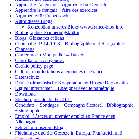
Apprendre l’allemand: Argumente für Deutsch
Apprendre le français – faire des exercices
Argumente für Französisch
Autor dieses Blogs
Konzeption unseres Blogs www.france-blog.info
Bibliographie: Erinnerungskultur
Blogs: Glossaires et liens
Centenaire: 1914-1918 – Bibliographie und Sitographie
Chansons
Conférence à Montpellier – Tweets
Consultations citoyennes
Cookie policy page
Culture: manifestations allemandes en France
Datenschutz
Deutsch-französische Kooperationen: Unsere Bookmarks
Digital unterrichten – Enseigner avec le numérique
Download
Election présidentielle 2017 :
Candidats + Sondages + Campagne électoral+ Bibliographie
+ sitographie
Emploi : L’accès au premier emploi en France et en
Allemagne
Fehler auf unserem Blog
Flüchtlinge und die Gesetze in Europa, Frankreich und
Deutschland