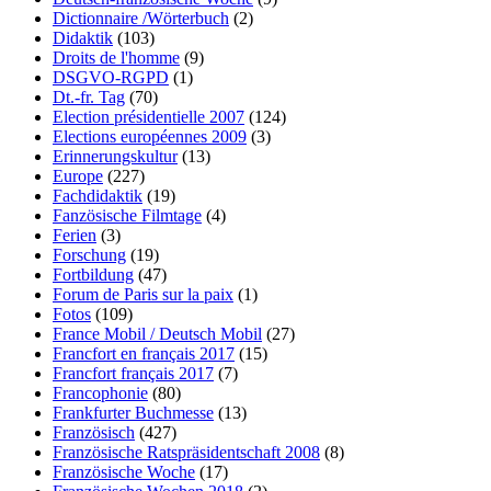
Dictionnaire /Wörterbuch
(2)
Didaktik
(103)
Droits de l'homme
(9)
DSGVO-RGPD
(1)
Dt.-fr. Tag
(70)
Election présidentielle 2007
(124)
Elections européennes 2009
(3)
Erinnerungskultur
(13)
Europe
(227)
Fachdidaktik
(19)
Fanzösische Filmtage
(4)
Ferien
(3)
Forschung
(19)
Fortbildung
(47)
Forum de Paris sur la paix
(1)
Fotos
(109)
France Mobil / Deutsch Mobil
(27)
Francfort en français 2017
(15)
Francfort français 2017
(7)
Francophonie
(80)
Frankfurter Buchmesse
(13)
Französisch
(427)
Französische Ratspräsidentschaft 2008
(8)
Französische Woche
(17)