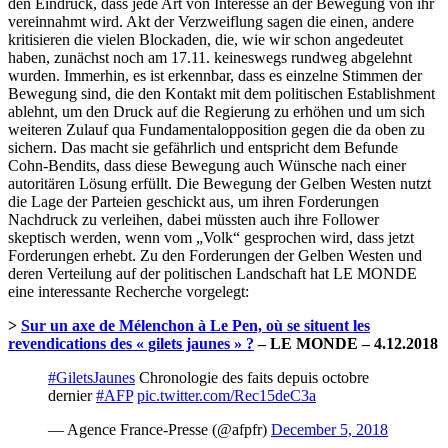
den Eindruck, dass jede Art von Interesse an der Bewegung von ihr
vereinnahmt wird. Akt der Verzweiflung sagen die einen, andere
kritisieren die vielen Blockaden, die, wie wir schon angedeutet
haben, zunächst noch am 17.11. keineswegs rundweg abgelehnt
wurden. Immerhin, es ist erkennbar, dass es einzelne Stimmen der
Bewegung sind, die den Kontakt mit dem politischen Establishment
ablehnt, um den Druck auf die Regierung zu erhöhen und um sich
weiteren Zulauf qua Fundamentalopposition gegen die da oben zu
sichern. Das macht sie gefährlich und entspricht dem Befunde
Cohn-Bendits, dass diese Bewegung auch Wünsche nach einer
autoritären Lösung erfüllt. Die Bewegung der Gelben Westen nutzt
die Lage der Parteien geschickt aus, um ihren Forderungen
Nachdruck zu verleihen, dabei müssten auch ihre Follower
skeptisch werden, wenn vom „Volk“ gesprochen wird, dass jetzt
Forderungen erhebt. Zu den Forderungen der Gelben Westen und
deren Verteilung auf der politischen Landschaft hat LE MONDE
eine interessante Recherche vorgelegt:
>
Sur un axe de Mélenchon à Le Pen, où se situent les
revendications des « gilets jaunes » ?
– LE MONDE – 4.12.2018
#GiletsJaunes
Chronologie des faits depuis octobre
dernier
#AFP
pic.twitter.com/Rec15deC3a
— Agence France-Presse (@afpfr)
December 5, 2018