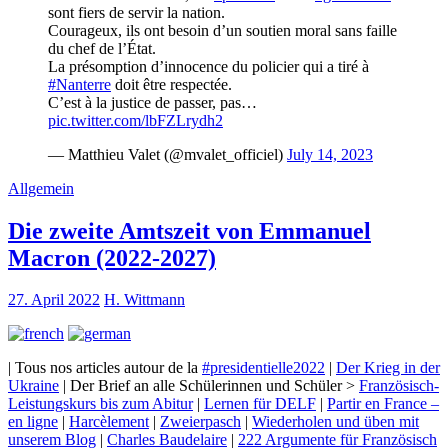
sont fiers de servir la nation.
Courageux, ils ont besoin d’un soutien moral sans faille
du chef de l’État.
La présomption d’innocence du policier qui a tiré à
#Nanterre
doit être respectée.
C’est à la justice de passer, pas…
pic.twitter.com/lbFZLrydh2
— Matthieu Valet (@mvalet_officiel)
July 14, 2023
Allgemein
Die zweite Amtszeit von Emmanuel
Macron (2022-2027)
27. April 2022
H. Wittmann
| Tous nos articles autour de la
#presidentielle2022
|
Der Krieg in der
Ukraine
| Der Brief an alle Schülerinnen und Schüler >
Französisch-
Leistungskurs bis zum Abitur
|
Lernen für DELF
|
Partir en France –
en ligne
|
Harcèlement
|
Zweierpasch
|
Wiederholen und üben mit
unserem Blog
|
Charles Baudelaire
|
222 Argumente für Französisch