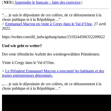
|
NEU:
Apprendre le français – faire des exercices
|
“… je suis le dépositaire de ces colères, de ce détournement à la
chose publique et à la République…”
>
Emmanuel Macron en visite à Cergy dans le Val d’Oise
, 27 avril
2022.
https://twitter.com/dfi_ludwigsburg/status/1519244506352209922
Und wie geht es weiter?
Der erste öffentliche Auftritt des wiedergewählten Präsidenten:
Visite à Cergy dans le Val d’Oise.
>
Le Président Emmanuel Macron a rencontré les habitants et des
jeunes entrepreneurs déterminés.
„… je suis le dépositaire de ces colères, de ce détournement à la
chose publique et à la République…“