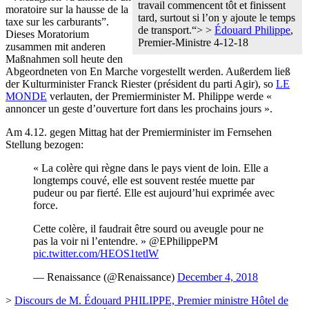
travail commencent tôt et finissent
moratoire sur la hausse de la
tard, surtout si l’on y ajoute le temps
taxe sur les carburants”.
de transport.“> >
Édouard Philippe
,
Dieses Moratorium
Premier-Ministre 4-12-18
zusammen mit anderen
Maßnahmen soll heute den
Abgeordneten von En Marche vorgestellt werden. Außerdem ließ
der Kulturminister Franck Riester (président du parti Agir), so
LE
MONDE
verlauten, der Premierminister M. Philippe werde «
annoncer un geste d’ouverture fort dans les prochains jours ».
Am 4.12. gegen Mittag hat der Premierminister im Fernsehen
Stellung bezogen:
« La colère qui règne dans le pays vient de loin. Elle a
longtemps couvé, elle est souvent restée muette par
pudeur ou par fierté. Elle est aujourd’hui exprimée avec
force.
Cette colère, il faudrait être sourd ou aveugle pour ne
pas la voir ni l’entendre. » @EPhilippePM
pic.twitter.com/HEOS1tetlW
— Renaissance (@Renaissance)
December 4, 2018
>
Discours de M. Édouard PHILIPPE, Premier ministre Hôtel de