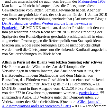
– und das unterscheidet sie auch vom Beginn der
Maiunruhen 1968
.
Man kann wohl nicht behaupten, dass die Gilets jaunes diese
Gewaltexzesse vom letzten Samstag gewünscht haben. Aber der
von ihnen ausgedrückte Frust, der sich an der für den 1. Januar 2019
geplanten Benzinpreiserhöhung entzündet hat (Auf unserem Blog: >
Der Aufstand der Gelben Westen und die Energiewende in
Frankreich
: LE MONDE merkte an, dass der Präsident mit den von
ihm präsentierten Zahlen Recht hat: zu 70 % ist die Erhöhung der
Spritpreise den Rohstoffpreisen geschuldet) schlug schnell in einen
allgemeinen Protest gegen die Reformpolitik von Staatspräsident
Macron um, wobei seine bisherigen Erfolge nicht berücksichtigt
werden, weil die Gilets jaunes nur die sinkende Kaufkraft angesichts
von Steuererhöhungen im Blick haben.
Allein in Paris ist die Bilanz vom letzten Samstag sehr schwer:
Die Parolen an den Wänden des Arc de Triomphe, die
Verwüstungen in seinem Inneren, das Anzünden von Autos, der
Barrikadenbau mit dem Stadtmobilar und dem Material von
Baustellen, das Plündern von Geschäften haben eine erschreckende
Gewaltbereitschaft unter Beweis gestellt. 412 Festnahmen, – LE
MONDE nennt in ihrer Ausgabe vom 4.12.2019 682 Festnahmen –
von den 372 in Gewahrsam genommen wurden –
gardes à vue
, 55
angezündete Autos, 113 Verletzte unter den Demonstranten, 20
Verletzte unter den Sicherheitskäften. (Quelle: >
„Gilets jaunes“ :
412 interpellations après les violences à Paris
– RTL – 1er décembre