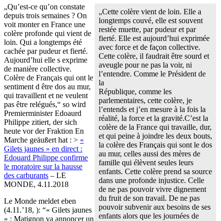
„Qu’est-ce qu’on constate
„Cette colère vient de loin. Elle a
depuis trois semaines ? On
longtemps couvé, elle est souvent
voit monter en France une
restée muette, par pudeur et par
colère profonde qui vient de
fierté. Elle est aujourd’hui exprimée
loin. Qui a longtemps été
avec force et de façon collective.
cachée par pudeur et fierté.
Cette colère, il faudrait être sourd et
Aujourd’hui elle s exprime
aveugle pour ne pas la voir, ni
de manière collective.
l’entendre. Comme le Président de
Colère de Français qui ont le
la
sentiment d être dos au mur,
République, comme les
qui travaillent et ne veulent
parlementaires, cette colère, je
pas être relégués,“ so wird
l’entends et j’en mesure à la fois la
Premierminister Edoaurd
réalité, la force et la gravité.C’est la
Philippe zitiert, der sich
colère de la France qui travaille, dur,
heute vor der Fraktion En
et qui peine à joindre les deux bouts,
Marche geäußert hat : >
«
la colère des Français qui sont le dos
Gilets jaunes » en direct :
au mur, celles aussi des mères de
Edouard Philippe confirme
famille qui élèvent seules leurs
le moratoire sur la hausse
enfants. Cette colère prend sa source
des carburants
– LE
dans une profonde injustice. Celle
MONDE, 4.11.2018
de ne pas pouvoir vivre dignement
du fruit de son travail. De ne pas
Le Monde meldet eben
pouvoir subvenir aux besoins de ses
(4.11.’18, ): “« Gilets jaunes
enfants alors que les journées de
» : Matignon va annoncer un