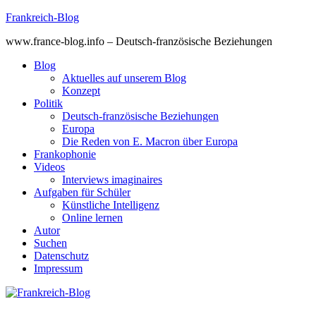
Skip
Frankreich-Blog
to
www.france-blog.info – Deutsch-französische Beziehungen
content
Blog
Aktuelles auf unserem Blog
Konzept
Politik
Deutsch-französische Beziehungen
Europa
Die Reden von E. Macron über Europa
Frankophonie
Videos
Interviews imaginaires
Aufgaben für Schüler
Künstliche Intelligenz
Online lernen
Autor
Suchen
Datenschutz
Impressum