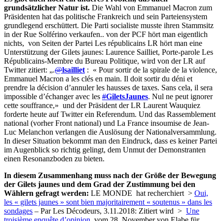
grundsätzlicher Natur ist.
Die Wahl von Emmanuel Macron zum
Präsidenten hat das politische Frankreich und sein Parteiensystem
grundlegend erschüttert. Die Parti socialiste musste ihren Stammsitz
in der Rue Solférino verkaufen.. von der PCF hört man eigentlich
nichts, von Seiten der Partei Les républicains LR hört man eine
Unterstützung der Gilets jaunes: Laurence Sailliet, Porte-parole Les
Républicains-Membre du Bureau Politique, wird von der LR auf
Twitter zitiert: „.
@
lsailliet
: « Pour sortir de la spirale de la violence,
Emmanuel Macron a les clés en main. Il doit sortir du déni et
prendre la décision d’annuler les hausses de taxes. Sans cela, il sera
impossible d’échanger avec les
#
GiletsJaunes
. Nul ne peut ignorer
cette souffrance,» und der Präsident der LR Laurent Wauquiez
forderte heute auf Twitter ein Referendum. Und das Rassemblement
national (vorher Front national) und La France insoumise de Jean-
Luc Melanchon verlangen die Auslösung der Nationalversammlung.
In dieser Situation bekommt man den Eindruck, dass es keiner Partei
im Augenblick so richtig gelingt, dem Unmut der Demonstranten
einen Resonanzboden zu bieten.
In diesem Zusammenhang muss nach der Größe der Bewegung
der Gilets jaunes und dem Grad der Zustimmung bei den
Wählern gefragt werden:
LE MONDE hat recherchiert >
Oui,
les « gilets jaunes » sont bien majoritairement « soutenus » dans les
sondages
–
Par Les Décodeurs, 3.11.2018: Zitiert wird
>
Une
troisième enquête d’opinion
, vom 28. November von Elabe für