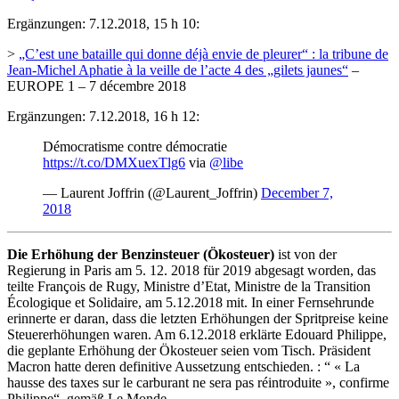
Ergänzungen: 7.12.2018, 15 h 10:
>
„C’est une bataille qui donne déjà envie de pleurer“ : la tribune de
Jean-Michel Aphatie à la veille de l’acte 4 des „gilets jaunes“
–
EUROPE 1 – 7 décembre 2018
Ergänzungen: 7.12.2018, 16 h 12:
Démocratisme contre démocratie
https://t.co/DMXuexTlg6
via
@libe
— Laurent Joffrin (@Laurent_Joffrin)
December 7,
2018
Die Erhöhung der Benzinsteuer (Ökosteuer)
ist von der
Regierung in Paris am 5. 12. 2018 für 2019 abgesagt worden, das
teilte François de Rugy, Ministre d’Etat, Ministre de la Transition
Écologique et Solidaire, am 5.12.2018 mit. In einer Fernsehrunde
erinnerte er daran, dass die letzten Erhöhungen der Spritpreise keine
Steuererhöhungen waren. Am 6.12.2018 erklärte Edouard Philippe,
die geplante Erhöhung der Ökosteuer seien vom Tisch. Präsident
Macron hatte deren definitive Aussetzung entschieden. : “ « La
hausse des taxes sur le carburant ne sera pas réintroduite », confirme
Philippe“, gemäß Le Monde.