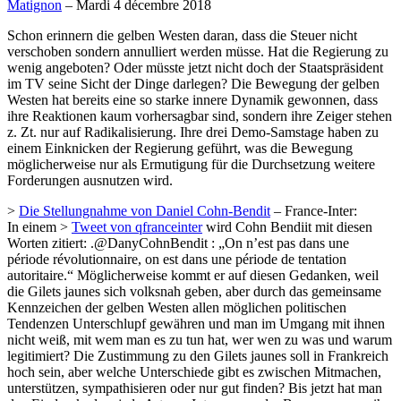
Matignon
– Mardi 4 décembre 2018
Schon erinnern die gelben Westen daran, dass die Steuer nicht
verschoben sondern annulliert werden müsse. Hat die Regierung zu
wenig angeboten? Oder müsste jetzt nicht doch der Staatspräsident
im TV seine Sicht der Dinge darlegen? Die Bewegung der gelben
Westen hat bereits eine so starke innere Dynamik gewonnen, dass
ihre Reaktionen kaum vorhersagbar sind, sondern ihre Zeiger stehen
z. Zt. nur auf Radikalisierung. Ihre drei Demo-Samstage haben zu
einem Einknicken der Regierung geführt, was die Bewegung
möglicherweise nur als Ermutigung für die Durchsetzung weitere
Forderungen ausnutzen wird.
>
Die Stellungnahme von Daniel Cohn-Bendit
– France-Inter:
In einem >
Tweet von qfranceinter
wird Cohn Bendiit mit diesen
Worten zitiert: .@DanyCohnBendit : „On n’est pas dans une
période révolutionnaire, on est dans une période de tentation
autoritaire.“ Möglicherweise kommt er auf diesen Gedanken, weil
die Gilets jaunes sich volksnah geben, aber durch das gemeinsame
Kennzeichen der gelben Westen allen möglichen politischen
Tendenzen Unterschlupf gewähren und man im Umgang mit ihnen
nicht weiß, mit wem man es zu tun hat, wer wen zu was und warum
legitimiert? Die Zustimmung zu den Gilets jaunes soll in Frankreich
hoch sein, aber welche Unterschiede gibt es zwischen Mitmachen,
unterstützen, sympathisieren oder nur gut finden? Bis jetzt hat man