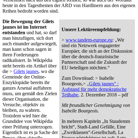
heute in den Tagesthemen der ARD von Hardlinern aus den eigenen
Reihen bedroht worden sind.
Die Bewegung der Gilets
jaunes ist im Internet
Unsere Lektüreempfehlung:
entstanden
und hat, so darf
man hinzufügen, sich dort
>
www.tandem-europe.eu
: „Wir
auch einander aufgewiegelt,
sind ein Netzwerk engagierter
man kann schon sagen in
Europäer, die sich an der Diskussion
ihren Forderungen
über die deutsch-französische
radikalisiert. In Wikipédia
Partnerschaft und die Zukunft der
steht bereits ein Artikel über
EU beteiligen möchten.“
die >
Gilets jaunes
, wo die
Gemeinde der Online-
Zum Download: > Isabelle
Enzyklopädie bereits ihr
Bourgeois,>
„Gilets jaunes“ :
ganzes Arsenal auffahren
Aufstand für mehr demokratische
muss, um gemäß den Zielen
Teilhabe
, 2. Dezember 2018 – pdf
dieser Organisation, die
Versuche, objektiv zu
Mit freundlicher Genehmigung von
bleiben, zu wahren.
Isabelle Bourgeois
.
Trotzdem wird hier die
Grundidee von Wikipédia
In mehrern Kapiteln „In Staudemm
einer Prüfung unterzogen.
bricht“, Stadt-Land Gefälle, Eine
Eigentlich ist es ja Sache der
„Zweiklassen“-Gesellschaft, La
Presse, über aktuelle
France périphérique ist aufs Auto