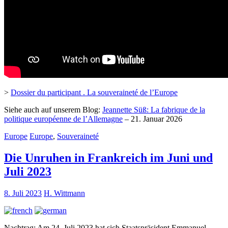
>
Dossier du participant . La souveraineté de l’Europe
Siehe auch auf unserem Blog:
Jeannette Süß: La fabrique de la
politique européenne de l’Allemagne
– 21. Januar 2026
Europe
Europe
,
Souveraineté
Die Unruhen in Frankreich im Juni und
Juli 2023
8. Juli 2023
H. Wittmann
Nachtrag: Am 24. Juli 2023 hat sich Staatspräsident Emmanuel