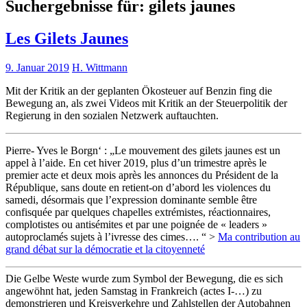
Suchergebnisse für:
gilets jaunes
Les Gilets Jaunes
9. Januar 2019
H. Wittmann
Mit der Kritik an der geplanten Ökosteuer auf Benzin fing die
Bewegung an, als zwei Videos mit Kritik an der Steuerpolitik der
Regierung in den sozialen Netzwerk auftauchten.
Pierre- Yves le Borgn‘ : „Le mouvement des gilets jaunes est un
appel à l’aide. En cet hiver 2019, plus d’un trimestre après le
premier acte et deux mois après les annonces du Président de la
République, sans doute en retient-on d’abord les violences du
samedi, désormais que l’expression dominante semble être
confisquée par quelques chapelles extrémistes, réactionnaires,
complotistes ou antisémites et par une poignée de « leaders »
autoproclamés sujets à l’ivresse des cimes…. “ >
Ma contribution au
grand débat sur la démocratie et la citoyenneté
Die Gelbe Weste wurde zum Symbol der Bewegung, die es sich
angewöhnt hat, jeden Samstag in Frankreich (actes I-…) zu
demonstrieren und Kreisverkehre und Zahlstellen der Autobahnen