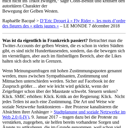
mich nicht ins Trikot zwingen,“ sagtr Cohn-Bendit und kritisiert den
autoritären Charakter der
Bewegung der Gelben Westen.
Raphaëlle Bacqué >
D’Eric Drouet à « Fly Rider », les mots d’ordre
des figures des « gilets jaunes »
– LE MONDE 7 décembre 2018
Was ist da eigentlich in Frankreich passiert?
Betrachtet man die
Twitter-Accounts der gelben Westen, die es schon in vielen Städten
gibt, es sind nicht Hunderttausenden, sondern, das die bewegen sich
im vierstelligen, aber auch im fünfstelligen Bereich, aber die Likes
halten sich doch sehr in Grenzen.
Wenn Meinungsumfragen mit hohen Zustimmungsquoten genannt
werden, muss zwischen Sympathisanten, Zustimmung und
Mitmachen unterschieden werden. Sicher auf Facebook ist der
Zuspruch größer… aber wie leicht wird geklickt, wenn der
Zeigefinger schon über der Maustaste schwebt. Steuern senken?
Klick. SMIC erhöhen: Klick. Kritik an der Regierung: Klick. Nicht
jedes Teilen ist auch eine Zustimmung. Die Art und Weise wie
soziale Netzwerke funktionieren – ihre Prozesse kanalisieren die
Absichten ihrer Anhänger >
Stadtplanung und soziale Netzwerke im
Web 2.0 (I-IV)
, 9. Januar 2017 – tragen dazu bei die Proteste zu
verstärken, zugegeben, sie helfen bereits vorhandene Sorgen und
Ängste zu artikulieren, die im Grunde genommen, weil schon viel