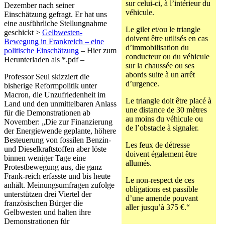
sur celui-ci, à l’intérieur du
Dezember nach seiner
véhicule.
Einschätzung gefragt. Er hat uns
eine ausführliche Stellungnahme
Le gilet et/ou le triangle
geschickt >
Gelbwesten-
doivent être utilisés en cas
Bewegung in Frankreich – eine
d’immobilisation du
politische Einschätzung
– Hier zum
conducteur ou du véhicule
Herunterladen als *.pdf –
sur la chaussée ou ses
abords suite à un arrêt
Professor Seul skizziert die
d’urgence.
bisherige Reformpolitik unter
Macron, die Unzufriedenheit im
Le triangle doit être placé à
Land und den unmittelbaren Anlass
une distance de 30 mètres
für die Demonstrationen ab
au moins du véhicule ou
November: „Die zur Finanzierung
de l’obstacle à signaler.
der Energiewende geplante, höhere
Besteuerung von fossilen Benzin-
Les feux de détresse
und Dieselkraftstoffen aber löste
doivent également être
binnen weniger Tage eine
allumés.
Protestbewegung aus, die ganz
Frank-reich erfasste und bis heute
Le non-respect de ces
anhält. Meinungsumfragen zufolge
obligations est passible
unterstützen drei Viertel der
d’une amende pouvant
französischen Bürger die
aller jusqu’à 375 €.“
Gelbwesten und halten ihre
Demonstrationen für