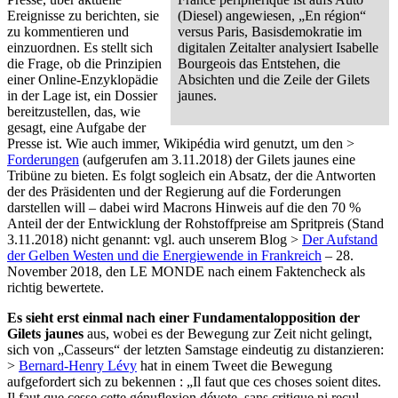
Ereignisse zu berichten, sie
(Diesel) angewiesen, „En région“
zu kommentieren und
versus Paris, Basisdemokratie im
einzuordnen. Es stellt sich
digitalen Zeitalter analysiert Isabelle
die Frage, ob die Prinzipien
Bourgeois das Entstehen, die
einer Online-Enzyklopädie
Absichten und die Zeile der Gilets
in der Lage ist, ein Dossier
jaunes.
bereitzustellen, das, wie
gesagt, eine Aufgabe der
Presse ist. Wie auch immer, Wikipédia wird genutzt, um den >
Forderungen
(aufgerufen am 3.11.2018) der Gilets jaunes eine
Tribüne zu bieten. Es folgt sogleich ein Absatz, der die Antworten
der des Präsidenten und der Regierung auf die Forderungen
darstellen will – dabei wird Macrons Hinweis auf die den 70 %
Anteil der der Entwicklung der Rohstoffpreise am Spritpreis (Stand
3.11.2018) nicht genannt: vgl. auch unserem Blog >
Der Aufstand
der Gelben Westen und die Energiewende in Frankreich
– 28.
November 2018, den LE MONDE nach einem Faktencheck als
richtig bewertete.
Es sieht erst einmal nach einer Fundamentalopposition der
Gilets jaunes
aus, wobei es der Bewegung zur Zeit nicht gelingt,
sich von „Casseurs“ der letzten Samstage eindeutig zu distanzieren:
>
Bernard-Henry Lévy
hat in einem Tweet die Bewegung
aufgefordert sich zu bekennen : „Il faut que ces choses soient dites.
Il faut que cesse cette génuflexion dévote, sans critique ni recul,