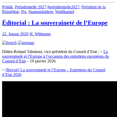
Politik
,
Présidentielle 2027
#présidentielle2027
,
Président de la
Républiue
,
Prs
,
Staatspräsident
,
Wahlkampf
Éditorial : La souveraineté de l’Europe
22. Januar 2026
H. Wittmann
Didier-Roland Tabuteau, vice-président du Conseil d’Etat : >
La
souveraineté et l’Europe à l’occasion des entretiens européens du
Conseil d’Etat
– 19 janvier 2026
>
[Revoir] La souveraineté et l’Europe – Entretiens du Conseil
d’Etat 2026