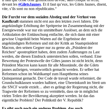
devant les
#
GiletsJaunes
. Et il faut qu’eux, les Gilets Jaunes, disent,
vite, s’ils sont ou non républicains.“
Die Furcht vor dem sozialen Abstieg und der Verlust von
Kaufkraft
stammen nicht erst aus den letzten zwei Jahren. DIe
angekündigte Erhöhung der Spritpreise im Zusammenhang mit der
Energiewende war nur ein unmittelbare Auslöser, an dem sich die
Artikulation der Enttäuschung entfachte, die sich dann mit einer
gewisse Ungeduld beim Warten auf die Ergebnisse der
angekündigten Reformen und mit der Kritik an Staatspräsident
Macron, den seinen Gegner nur zu gerne als „Präsident der
Reichen“ apostrophiert haben, dem zudem Äußerungen zu Last
werden, die diesen Eindruck unterstreichen sollen, verband. Eine
Bewertung der Protestwelle der Giltes jaunes ist nicht leicht, denn
Präsident Macron kann kaum für alle Missstände, die die Gilets
jaunes aufzeigen, verantwortlich gemacht werden. Er selber hat
Reformen schon im Wahlkampf zum Hauptthema seines
Quinquennat gemacht. Der Code de travail wurde reformiert, die
Grundschulklassen wurden halbiert, eine Übereinkunft im Streit um
die SNCF wurde erzielt… aber es gelingt der Regierung nicht, die
Tragweite der Reformen so zu vermitteln, dass sie in möglichst
vielen Teilen der Bevölkerung akzeptiert werden. Ist das das
eigentliche Problem? Der Politikstil der V. Republik?
Es gibt auch noch ein anderes Problem, das auch