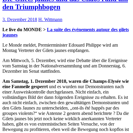
den Triumphbogen
3. Dezember 2018
H. Wittmann
Le live du MONDE >
La suite des événements autour des gilets
jeaunes
Le Monde meldet, Premierminister Edouard Philippe wird am
Montag Vertreter der Gilets jaunes empfangen.
Am Mittwoch, 5. Dezember, wird eine Debatte über die Ereignisse
vom Samstag in der Nationalversammlung und am Donnerstag, 6.
Dezember im Senat stattfinden.
Am Samstag, 1. Dezember 2018, waren die Champs-Elysée wie
eine Fanmeile gesperrt
und es wurden nur Demonstranten nach
einer Ausweiskontrolle durchgelassen. Nicht einfach, ein
vollständiges Bild der dann folgenden Ereignisse zu erhalten. Es ist
auch nicht einfach, zwischen den gewalttätigen Demonstranten und
den Gilets Jaunes zu unterscheiden, „ont-ils été happés par des
groupes violents?“ wie Antenne 2 gestern abend berichtete ? Da die
Gilets jaunes bis jetzt noch keine wirklich anerkannten Vertreter
haben, gibt es von extremistischen Seiten Versuche, von der
Bewegung zu profitieren, eben weil die Bewegung noch kopflos ist