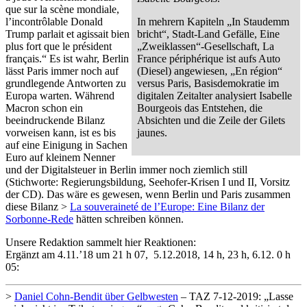
que sur la scène mondiale,
l’incontrôlable Donald
In mehrern Kapiteln „In Staudemm
Trump parlait et agissait bien
bricht“, Stadt-Land Gefälle, Eine
plus fort que le président
„Zweiklassen“-Gesellschaft, La
français.“ Es ist wahr, Berlin
France périphérique ist aufs Auto
lässt Paris immer noch auf
(Diesel) angewiesen, „En région“
grundlegende Antworten zu
versus Paris, Basisdemokratie im
Europa warten. Während
digitalen Zeitalter analysiert Isabelle
Macron schon ein
Bourgeois das Entstehen, die
beeindruckende Bilanz
Absichten und die Zeile der Gilets
vorweisen kann, ist es bis
jaunes.
auf eine Einigung in Sachen
Euro auf kleinem Nenner
und der Digitalsteuer in Berlin immer noch ziemlich still
(Stichworte: Regierungsbildung, Seehofer-Krisen I und II, Vorsitz
der CD). Das wäre es gewesen, wenn Berlin und Paris zusammen
diese Bilanz >
La souveraineté de l’Europe: Eine Bilanz der
Sorbonne-Rede
hätten schreiben können.
Unsere Redaktion sammelt hier Reaktionen:
Ergänzt am 4.11.’18 um 21 h 07, 5.12.2018, 14 h, 23 h, 6.12. 0 h
05:
>
Daniel Cohn-Bendit über Gelbwesten
– TAZ 7-12-2019: „Lasse