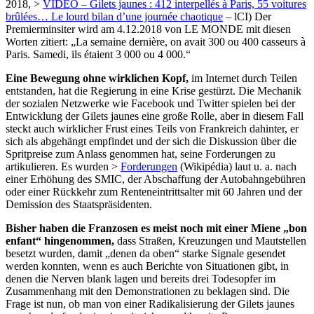
2018, >
VIDÉO – Gilets jaunes : 412 interpellés à Paris, 55 voitures
brûlées… Le lourd bilan d’une journée chaotique
– lCI) Der
Premierminsiter wird am 4.12.2018 von LE MONDE mit diesen
Worten zitiert: „La semaine dernière, on avait 300 ou 400 casseurs à
Paris. Samedi, ils étaient 3 000 ou 4 000.“
Eine Bewegung ohne wirklichen Kopf,
im Internet durch Teilen
entstanden, hat die Regierung in eine Krise gestürzt. Die Mechanik
der sozialen Netzwerke wie Facebook und Twitter spielen bei der
Entwicklung der Gilets jaunes eine große Rolle, aber in diesem Fall
steckt auch wirklicher Frust eines Teils von Frankreich dahinter, er
sich als abgehängt empfindet und der sich die Diskussion über die
Spritpreise zum Anlass genommen hat, seine Forderungen zu
artikulieren. Es wurden >
Forderungen
(Wikipédia) laut u. a. nach
einer Erhöhung des SMIC, der Abschaffung der Autobahngebühren
oder einer Rückkehr zum Renteneintrittsalter mit 60 Jahren und der
Demission des Staatspräsidenten.
Bisher haben die Franzosen es meist noch mit einer Miene „bon
enfant“ hingenommen,
dass Straßen, Kreuzungen und Mautstellen
besetzt wurden, damit „denen da oben“ starke Signale gesendet
werden konnten, wenn es auch Berichte von Situationen gibt, in
denen die Nerven blank lagen und bereits drei Todesopfer im
Zusammenhang mit den Demonstrationen zu beklagen sind. Die
Frage ist nun, ob man von einer Radikalisierung der Gilets jaunes