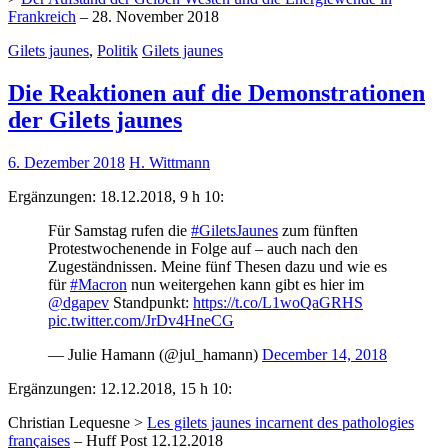
Frankreich
– 28. November 2018
Gilets jaunes
,
Politik
Gilets jaunes
Die Reaktionen auf die Demonstrationen
der Gilets jaunes
6. Dezember 2018
H. Wittmann
Ergänzungen: 18.12.2018, 9 h 10:
Für Samstag rufen die
#GiletsJaunes
zum fünften
Protestwochenende in Folge auf – auch nach den
Zugeständnissen. Meine fünf Thesen dazu und wie es
für
#Macron
nun weitergehen kann gibt es hier im
@dgapev
Standpunkt:
https://t.co/L1woQaGRHS
pic.twitter.com/JrDv4HneCG
— Julie Hamann (@jul_hamann)
December 14, 2018
Ergänzungen: 12.12.2018, 15 h 10:
Christian Lequesne >
Les gilets jaunes incarnent des pathologies
françaises
– Huff Post 12.12.2018