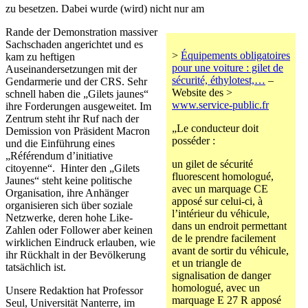
zu besetzen. Dabei wurde (wird) nicht nur am
Rande der Demonstration massiver
Sachschaden angerichtet und es
>
Équipements obligatoires
kam zu heftigen
pour une voiture : gilet de
Auseinandersetzungen mit der
sécurité, éthylotest,…
–
Gendarmerie und der CRS. Sehr
Website des >
schnell haben die „Gilets jaunes“
www.service-public.fr
ihre Forderungen ausgeweitet. Im
Zentrum steht ihr Ruf nach der
„Le conducteur doit
Demission von Präsident Macron
posséder :
und die Einführung eines
„Référendum d’initiative
un gilet de sécurité
citoyenne“. Hinter den „Gilets
fluorescent homologué,
Jaunes“ steht keine politische
avec un marquage CE
Organisation, ihre Anhänger
apposé sur celui-ci, à
organisieren sich über soziale
l’intérieur du véhicule,
Netzwerke, deren hohe Like-
dans un endroit permettant
Zahlen oder Follower aber keinen
de le prendre facilement
wirklichen Eindruck erlauben, wie
avant de sortir du véhicule,
ihr Rückhalt in der Bevölkerung
et un triangle de
tatsächlich ist.
signalisation de danger
homologué, avec un
Unsere Redaktion hat Professor
marquage E 27 R apposé
Seul, Universität Nanterre, im