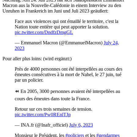
Macron aus la Nouvelle-Calédonie in einem Interview zu den
Unruhen in Frankreich im Juni und Juli 2023 geäußert:
Face aux violences qui ont émaillé le territoire, c'est la
Nation toute entière qui peut apporter la solution.
pic.twitter.com/DndfzDmgGL
— Emmanuel Macron (@EmmanuelMacron)
July 24,
2023
Pour aller plus loins: (wird ergänzt:)
Près de 4000 personnes ont été interpellées au cours des
émeutes consécutives à la mort de Nahel, le 27 juin, tué
par un policier.
⏪ En 2005, 3000 personnes avaient été interpellées au
cours des émeutes dans toute la France.
Retour sur ces trois semaines de tension.
pic.twitter.com/Pw0REnlTJp
— INA.fr (@Inafr_officiel)
July 6, 2023
Monsieur le Président, les
#policiers
et les
#gendarmes