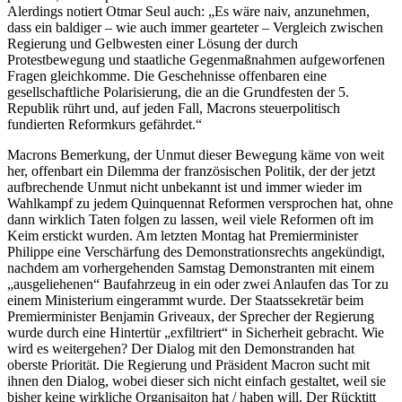
Alerdings notiert Otmar Seul auch: „Es wäre naiv, anzunehmen,
dass ein baldiger – wie auch immer gearteter – Vergleich zwischen
Regierung und Gelbwesten einer Lösung der durch
Protestbewegung und staatliche Gegenmaßnahmen aufgeworfenen
Fragen gleichkomme. Die Geschehnisse offenbaren eine
gesellschaftliche Polarisierung, die an die Grundfesten der 5.
Republik rührt und, auf jeden Fall, Macrons steuerpolitisch
fundierten Reformkurs gefährdet.“
Macrons Bemerkung, der Unmut dieser Bewegung käme von weit
her, offenbart ein Dilemma der französischen Politik, der der jetzt
aufbrechende Unmut nicht unbekannt ist und immer wieder im
Wahlkampf zu jedem Quinquennat Reformen versprochen hat, ohne
dann wirklich Taten folgen zu lassen, weil viele Reformen oft im
Keim erstickt wurden. Am letzten Montag hat Premierminister
Philippe eine Verschärfung des Demonstrationsrechts angekündigt,
nachdem am vorhergehenden Samstag Demonstranten mit einem
„ausgeliehenen“ Baufahrzeug in ein oder zwei Anlaufen das Tor zu
einem Ministerium eingerammt wurde. Der Staatssekretär beim
Premierminister Benjamin Griveaux, der Sprecher der Regierung
wurde durch eine Hintertür „exfiltriert“ in Sicherheit gebracht. Wie
wird es weitergehen? Der Dialog mit den Demonstranden hat
oberste Priorität. Die Regierung und Präsident Macron sucht mit
ihnen den Dialog, wobei dieser sich nicht einfach gestaltet, weil sie
bisher keine wirkliche Organisaiton hat / haben will. Der Rücktitt