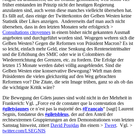
früher entstanden im Prinzip nicht der heutigen Regierung
anzulasten sind, auch wenn diese manches vielleicht übersehen hat.
Es fällt auf, dass einige der Twitterkontos der Gelben Westen keine
Statistik über Likes anzeigen. Andererseits darf man auch nicht
übersehen, dass in den letzten Monaten sehr erfolgreich >
Consultations citoyennes
in einem bisher nicht gekannten Ausmaß
angeboten und durchgeführt worden sind. Wogegen wehren sich die
Gelben Westen? Gegen die Reformen von Präsident Macron? Es ist
so leicht, einfach mehr Geld, eine Senkung des Renteneintrittsalter
und die Erhöhung des SMIC oder wie in Colombiers die
Wiedererrichtung der Grenzen, etc. zu fordern. Die Erfolge der
letzten 15 Monate werden dabei völlig ausgeblendet. Sind die
Gelben Westen eine konservative Bewegung? Wirft man dem
Präsidenten die vielen gleichzeitig auf den Weg gebrachten
Reformen vor? Die Zitate, die sein Image trüben, ganz so als ob das
die wichtigste Kritik wäre?
Die Bewegung der Gilets jaunes sind wohl nicht in der Mehrheit in
Frankreich: Vgl. „Force est de constater que la contestation des
#
giletsjaunes
ce n’est pas la majorité des
#
Français
“ [sagt] Laurent
Segnis, fondateur des
#
giletsbleus
, der auf den Anteil der
rechtsextremen Gruppierungen an den Demonstrationen vom letzten
Samstag hinweist, zitiert
David Poujdas
ihn einem >
Tweet
. Vgl. >
twitter.com/LSEGNIS