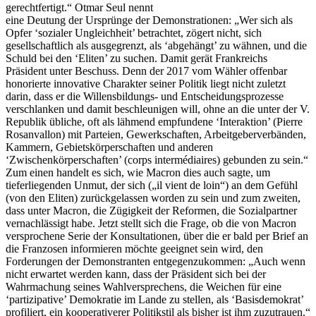
gerechtfertigt.“ Otmar Seul nennt
eine Deutung der Ursprünge der Demonstrationen: „Wer sich als
Opfer ‘sozialer Ungleichheit’ betrachtet, zögert nicht, sich
gesellschaftlich als ausgegrenzt, als ‘abgehängt’ zu wähnen, und die
Schuld bei den ‘Eliten’ zu suchen. Damit gerät Frankreichs
Präsident unter Beschuss. Denn der 2017 vom Wähler offenbar
honorierte innovative Charakter seiner Politik liegt nicht zuletzt
darin, dass er die Willensbildungs- und Entscheidungsprozesse
verschlanken und damit beschleunigen will, ohne an die unter der V.
Republik übliche, oft als lähmend empfundene ‘Interaktion’ (Pierre
Rosanvallon) mit Parteien, Gewerkschaften, Arbeitgeberverbänden,
Kammern, Gebietskörperschaften und anderen
‘Zwischenkörperschaften’ (corps intermédiaires) gebunden zu sein.“
Zum einen handelt es sich, wie Macron dies auch sagte, um
tieferliegenden Unmut, der sich („il vient de loin“) an dem Gefühl
(von den Eliten) zurückgelassen worden zu sein und zum zweiten,
dass unter Macron, die Zügigkeit der Reformen, die Sozialpartner
vernachlässigt habe. Jetzt stellt sich die Frage, ob die von Macron
versprochene Serie der Konsultationen, über die er bald per Brief an
die Franzosen informieren möchte geeignet sein wird, den
Forderungen der Demonstranten entgegenzukommen: „Auch wenn
nicht erwartet werden kann, dass der Präsident sich bei der
Wahrmachung seines Wahlversprechens, die Weichen für eine
‘partizipative’ Demokratie im Lande zu stellen, als ‘Basisdemokrat’
profiliert, ein kooperativerer Politikstil als bisher ist ihm zuzutrauen.“