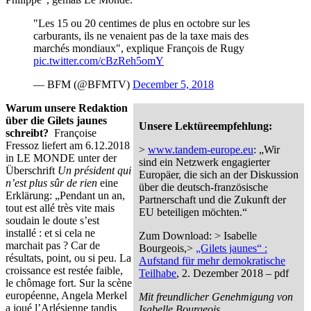
"Les 15 ou 20 centimes de plus en octobre sur les
carburants, ils ne venaient pas de la taxe mais des
marchés mondiaux", explique François de Rugy
pic.twitter.com/cBzReh5omY
— BFM (@BFMTV)
December 5, 2018
Warum unsere Redaktion
über die Gilets jaunes
Unsere Lektüreempfehlung:
schreibt?
Françoise
Fressoz liefert am 6.12.2018
>
www.tandem-europe.eu
: „Wir
in LE MONDE unter der
sind ein Netzwerk engagierter
Überschrift
Un président qui
Europäer, die sich an der Diskussion
n’est plus sûr de rien
eine
über die deutsch-französische
Erklärung: „Pendant un an,
Partnerschaft und die Zukunft der
tout est allé très vite mais
EU beteiligen möchten.“
soudain le doute s’est
installé : et si cela ne
Zum Download: > Isabelle
marchait pas ? Car de
Bourgeois,>
„Gilets jaunes“ :
résultats, point, ou si peu. La
Aufstand für mehr demokratische
croissance est restée faible,
Teilhabe
, 2. Dezember 2018 – pdf
le chômage fort. Sur la scène
européenne, Angela Merkel
Mit freundlicher Genehmigung von
a joué l’Arlésienne tandis
Isabelle Bourgeois
.