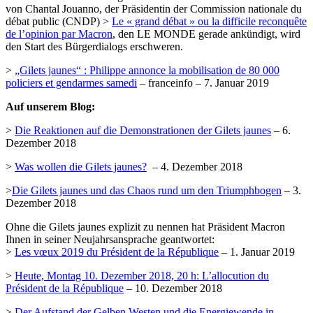
von Chantal Jouanno, der Präsidentin der Commission nationale du
débat public (CNDP) >
Le « grand débat » ou la difficile reconquête
de l’opinion par Macron
, den LE MONDE gerade ankündigt, wird
den Start des Bürgerdialogs erschweren.
>
„Gilets jaunes“ : Philippe annonce la mobilisation de 80 000
policiers et gendarmes samedi
– franceinfo – 7. Januar 2019
Auf unserem Blog:
>
Die Reaktionen auf die Demonstrationen der Gilets jaunes
– 6.
Dezember 2018
>
Was wollen die Gilets jaunes?
– 4. Dezember 2018
>
Die Gilets jaunes und das Chaos rund um den Triumphbogen
– 3.
Dezember 2018
Ohne die Gilets jaunes explizit zu nennen hat Präsident Macron
Ihnen in seiner Neujahrsansprache geantwortet:
>
Les vœux 2019 du Président de la République
– 1. Januar 2019
>
Heute, Montag 10. Dezember 2018, 20 h: L’allocution du
Président de la République
– 10. Dezember 2018
>
Der Aufstand der Gelben Westen und die Energiewende in