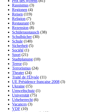
Prix des lycéens
(81)
Rassismus
(3)
Regionen
(4)
Reisen
(119)
Religion
(7)
Restaurant
(3)
Rezension
(8)
Schüleraustausch
(38)
Schulbücher
(30)
Schule
(140)
Sicherheit
(5)
Société
(1)
Sport
(21)
Stadtplanung
(10)
Terror
(1)
Terrorismus
(24)
Theater
(24)
Traité de l'Élysée
(11)
UE Présidence française 2008
(3)
Ukraine
(15)
Umweltschutz
(1)
Universität
(75)
Urheberrecht
(6)
Vacances
(3)
VDF
(10)