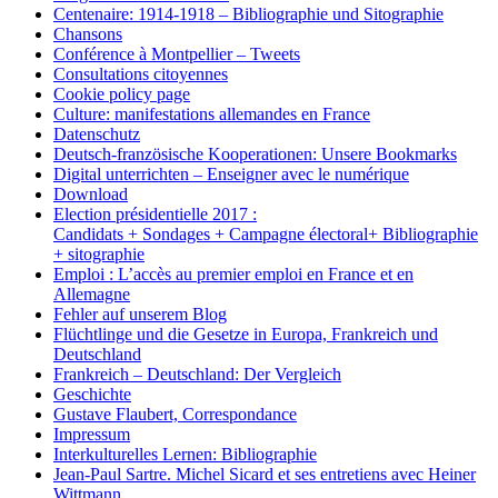
Centenaire: 1914-1918 – Bibliographie und Sitographie
Chansons
Conférence à Montpellier – Tweets
Consultations citoyennes
Cookie policy page
Culture: manifestations allemandes en France
Datenschutz
Deutsch-französische Kooperationen: Unsere Bookmarks
Digital unterrichten – Enseigner avec le numérique
Download
Election présidentielle 2017 :
Candidats + Sondages + Campagne électoral+ Bibliographie
+ sitographie
Emploi : L’accès au premier emploi en France et en
Allemagne
Fehler auf unserem Blog
Flüchtlinge und die Gesetze in Europa, Frankreich und
Deutschland
Frankreich – Deutschland: Der Vergleich
Geschichte
Gustave Flaubert, Correspondance
Impressum
Interkulturelles Lernen: Bibliographie
Jean-Paul Sartre. Michel Sicard et ses entretiens avec Heiner
Wittmann