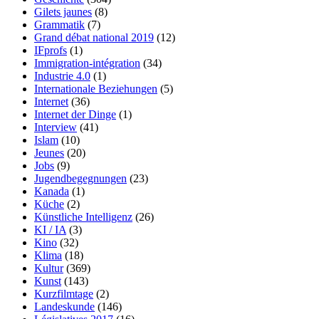
Gilets jaunes
(8)
Grammatik
(7)
Grand débat national 2019
(12)
IFprofs
(1)
Immigration-intégration
(34)
Industrie 4.0
(1)
Internationale Beziehungen
(5)
Internet
(36)
Internet der Dinge
(1)
Interview
(41)
Islam
(10)
Jeunes
(20)
Jobs
(9)
Jugendbegegnungen
(23)
Kanada
(1)
Küche
(2)
Künstliche Intelligenz
(26)
KI / IA
(3)
Kino
(32)
Klima
(18)
Kultur
(369)
Kunst
(143)
Kurzfilmtage
(2)
Landeskunde
(146)