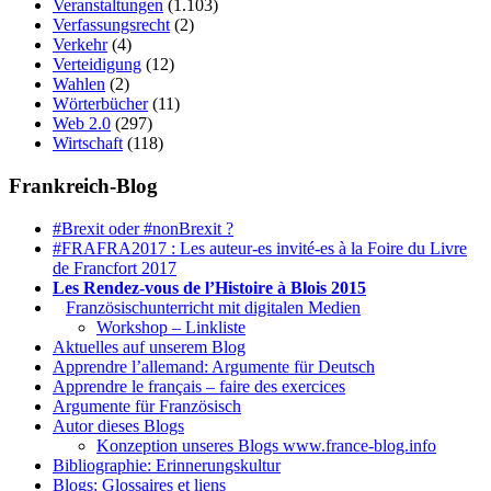
Veranstaltungen
(1.103)
Verfassungsrecht
(2)
Verkehr
(4)
Verteidigung
(12)
Wahlen
(2)
Wörterbücher
(11)
Web 2.0
(297)
Wirtschaft
(118)
Frankreich-Blog
#Brexit oder #nonBrexit ?
#FRAFRA2017 : Les auteur-es invité-es à la Foire du Livre
de Francfort 2017
Les Rendez-vous de l’Histoire à Blois 2015
1.
Französischunterricht mit digitalen Medien
Workshop – Linkliste
Aktuelles auf unserem Blog
Apprendre l’allemand: Argumente für Deutsch
Apprendre le français – faire des exercices
Argumente für Französisch
Autor dieses Blogs
Konzeption unseres Blogs www.france-blog.info
Bibliographie: Erinnerungskultur
Blogs: Glossaires et liens