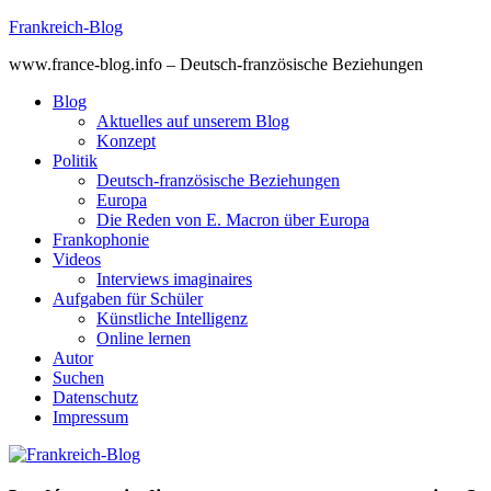
Skip
Frankreich-Blog
to
www.france-blog.info – Deutsch-französische Beziehungen
content
Blog
Aktuelles auf unserem Blog
Konzept
Politik
Deutsch-französische Beziehungen
Europa
Die Reden von E. Macron über Europa
Frankophonie
Videos
Interviews imaginaires
Aufgaben für Schüler
Künstliche Intelligenz
Online lernen
Autor
Suchen
Datenschutz
Impressum