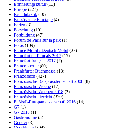
Erinnerungskultur
(13)
Europe
(227)
Fachdidaktik
(19)
Fanzösische Filmtage
(4)
Ferien
(3)
Forschung
(19)
Fortbildung
(47)
Forum de Paris sur la paix
(1)
Fotos
(109)
France Mobil / Deutsch Mobil
(27)
Francfort en français 2017
(15)
Francfort français 2017
(7)
Francophonie
(80)
Frankfurter Buchmesse
(13)
Französisch
(427)
Französische Ratspräsidentschaft 2008
(8)
Französische Woche
(17)
Französische Wochen 2018
(2)
Französischunterricht
(330)
Fußball-Europameisterschaft 2016
(14)
G7
(1)
G7 2018
(1)
Gastronomie
(3)
Gender
(3)
Geschichte
(304)