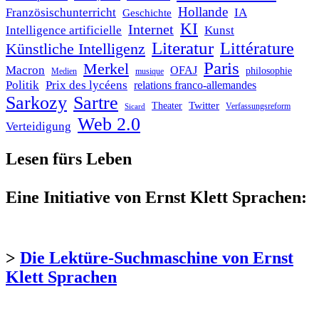
Hollande
Französischunterricht
IA
Geschichte
KI
Internet
Intelligence artificielle
Kunst
Literatur
Littérature
Künstliche Intelligenz
Paris
Merkel
Macron
OFAJ
philosophie
Medien
musique
Politik
Prix des lycéens
relations franco-allemandes
Sarkozy
Sartre
Twitter
Theater
Verfassungsreform
Sicard
Web 2.0
Verteidigung
Lesen fürs Leben
Eine Initiative von Ernst Klett Sprachen:
>
Die Lektüre-Suchmaschine von Ernst
Klett Sprachen