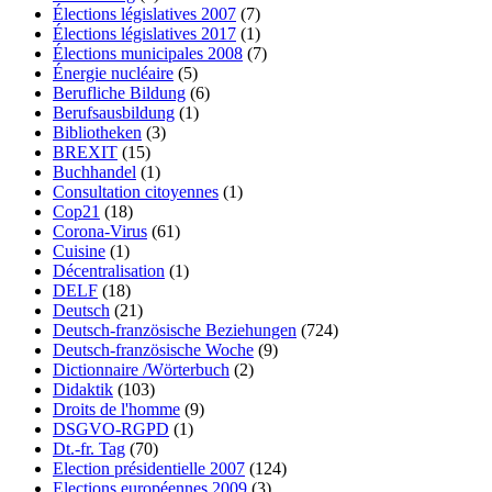
Élections législatives 2007
(7)
Élections législatives 2017
(1)
Élections municipales 2008
(7)
Énergie nucléaire
(5)
Berufliche Bildung
(6)
Berufsausbildung
(1)
Bibliotheken
(3)
BREXIT
(15)
Buchhandel
(1)
Consultation citoyennes
(1)
Cop21
(18)
Corona-Virus
(61)
Cuisine
(1)
Décentralisation
(1)
DELF
(18)
Deutsch
(21)
Deutsch-französische Beziehungen
(724)
Deutsch-französische Woche
(9)
Dictionnaire /Wörterbuch
(2)
Didaktik
(103)
Droits de l'homme
(9)
DSGVO-RGPD
(1)
Dt.-fr. Tag
(70)
Election présidentielle 2007
(124)
Elections européennes 2009
(3)