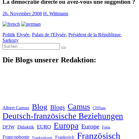
La démocratie directe ou avez-vous une suggestion ?
26. November 2008
H. Wittmann
Politik
Elysée
,
Palais de l'Elysée
,
Président de la République
,
Sarkozy
Suche
nach:
Die Blogs unserer Redaktion:
Blog
Camus
Blogs
Albert Camus
CNNum
Deutsch-französische Beziehungen
Europa
Europe
EURO
DFJW
Didaktik
Fotos
Französisch
Francophonie
Frankreich
Frankophonie