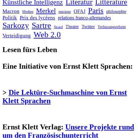
Literatur
Littérature
Künstliche Intelligenz
Paris
Merkel
Macron
OFAJ
philosophie
Medien
musique
Politik
Prix des lycéens
relations franco-allemandes
Sarkozy
Sartre
Twitter
Theater
Verfassungsreform
Sicard
Web 2.0
Verteidigung
Lesen fürs Leben
Eine Initiative von Ernst Klett Sprachen:
>
Die Lektüre-Suchmaschine von Ernst
Klett Sprachen
Ernst Klett Verlag:
Unsere Projekte rund
um den Französischunterricht