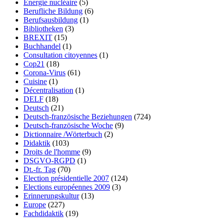
Énergie nucléaire
(5)
Berufliche Bildung
(6)
Berufsausbildung
(1)
Bibliotheken
(3)
BREXIT
(15)
Buchhandel
(1)
Consultation citoyennes
(1)
Cop21
(18)
Corona-Virus
(61)
Cuisine
(1)
Décentralisation
(1)
DELF
(18)
Deutsch
(21)
Deutsch-französische Beziehungen
(724)
Deutsch-französische Woche
(9)
Dictionnaire /Wörterbuch
(2)
Didaktik
(103)
Droits de l'homme
(9)
DSGVO-RGPD
(1)
Dt.-fr. Tag
(70)
Election présidentielle 2007
(124)
Elections européennes 2009
(3)
Erinnerungskultur
(13)
Europe
(227)
Fachdidaktik
(19)