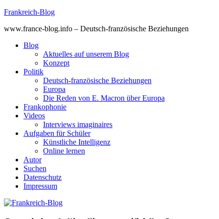
Skip
Frankreich-Blog
to
www.france-blog.info – Deutsch-französische Beziehungen
content
Blog
Aktuelles auf unserem Blog
Konzept
Politik
Deutsch-französische Beziehungen
Europa
Die Reden von E. Macron über Europa
Frankophonie
Videos
Interviews imaginaires
Aufgaben für Schüler
Künstliche Intelligenz
Online lernen
Autor
Suchen
Datenschutz
Impressum