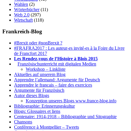
Wahlen
(2)
Wörterbücher
(11)
Web 2.0
(297)
Wirtschaft
(118)
Frankreich-Blog
#Brexit oder #nonBrexit ?
#FRAFRA2017 : Les auteur-es invité-es à la Foire du Livre
de Francfort 2017
Les Rendez-vous de l’Histoire à Blois 2015
1.
Französischunterricht mit digitalen Medien
Workshop – Linkliste
Aktuelles auf unserem Blog
Apprendre l’allemand: Argumente für Deutsch
Apprendre le français – faire des exercices
Argumente für Französisch
Autor dieses Blogs
Konzeption unseres Blogs www.france-blog.info
Bibliographie: Erinnerungskultur
Blogs: Glossaires et liens
Centenaire: 1914-1918 – Bibliographie und Sitographie
Chansons
Conférence à Montpellier – Tweets