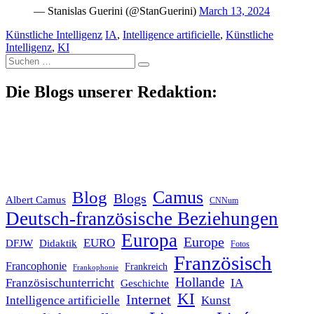
— Stanislas Guerini (@StanGuerini)
March 13, 2024
Künstliche Intelligenz
IA
,
Intelligence artificielle
,
Künstliche
Intelligenz
,
KI
Suche
nach:
Die Blogs unserer Redaktion:
Blog
Camus
Blogs
Albert Camus
CNNum
Deutsch-französische Beziehungen
Europa
Europe
EURO
DFJW
Didaktik
Fotos
Französisch
Francophonie
Frankreich
Frankophonie
Hollande
Französischunterricht
IA
Geschichte
KI
Internet
Intelligence artificielle
Kunst