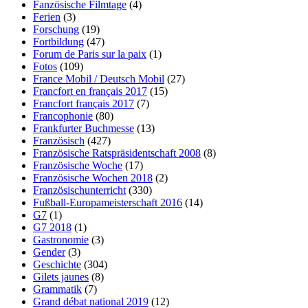
Fanzösische Filmtage
(4)
Ferien
(3)
Forschung
(19)
Fortbildung
(47)
Forum de Paris sur la paix
(1)
Fotos
(109)
France Mobil / Deutsch Mobil
(27)
Francfort en français 2017
(15)
Francfort français 2017
(7)
Francophonie
(80)
Frankfurter Buchmesse
(13)
Französisch
(427)
Französische Ratspräsidentschaft 2008
(8)
Französische Woche
(17)
Französische Wochen 2018
(2)
Französischunterricht
(330)
Fußball-Europameisterschaft 2016
(14)
G7
(1)
G7 2018
(1)
Gastronomie
(3)
Gender
(3)
Geschichte
(304)
Gilets jaunes
(8)
Grammatik
(7)
Grand débat national 2019
(12)