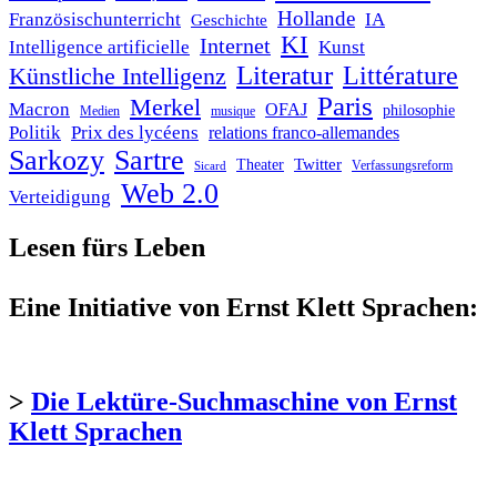
Hollande
Französischunterricht
IA
Geschichte
KI
Internet
Intelligence artificielle
Kunst
Literatur
Littérature
Künstliche Intelligenz
Paris
Merkel
Macron
OFAJ
philosophie
Medien
musique
Politik
Prix des lycéens
relations franco-allemandes
Sarkozy
Sartre
Twitter
Theater
Verfassungsreform
Sicard
Web 2.0
Verteidigung
Lesen fürs Leben
Eine Initiative von Ernst Klett Sprachen:
>
Die Lektüre-Suchmaschine von Ernst
Klett Sprachen