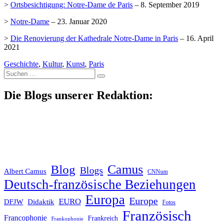
>
Ortsbesichtigung: Notre-Dame de Paris
– 8. September 2019
>
Notre-Dame
– 23. Januar 2020
>
Die Renovierung der Kathedrale Notre-Dame in Paris
– 16. April
2021
Geschichte
,
Kultur
,
Kunst
,
Paris
Suche
nach:
Die Blogs unserer Redaktion:
Blog
Camus
Blogs
Albert Camus
CNNum
Deutsch-französische Beziehungen
Europa
Europe
EURO
DFJW
Didaktik
Fotos
Französisch
Francophonie
Frankreich
Frankophonie