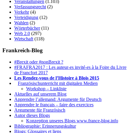
Veranstaltungen
(1.103)
Verfassungsrecht
(2)
Verkehr
(4)
Verteidigung
(12)
Wahlen
(2)
Wörterbücher
(11)
Web 2.0
(297)
Wirtschaft
(118)
Frankreich-Blog
#Brexit oder #nonBrexit ?
#FRAFRA2017 : Les auteur-es invité-es à la Foire du Livre
de Francfort 2017
Les Rendez-vous de l’Histoire à Blois 2015
1.
Französischunterricht mit digitalen Medien
Workshop – Linkliste
Aktuelles auf unserem Blog
Apprendre l’allemand: Argumente für Deutsch
Apprendre le français – faire des exercices
Argumente für Französisch
Autor dieses Blogs
Konzeption unseres Blogs www.france-blog.info
Bibliographie: Erinnerungskultur
Blogs: Glossaires et liens