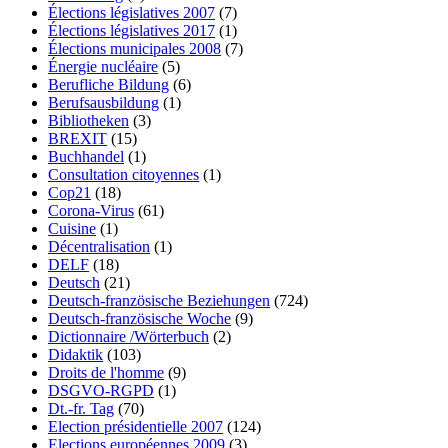
Élections législatives 2007
(7)
Élections législatives 2017
(1)
Élections municipales 2008
(7)
Énergie nucléaire
(5)
Berufliche Bildung
(6)
Berufsausbildung
(1)
Bibliotheken
(3)
BREXIT
(15)
Buchhandel
(1)
Consultation citoyennes
(1)
Cop21
(18)
Corona-Virus
(61)
Cuisine
(1)
Décentralisation
(1)
DELF
(18)
Deutsch
(21)
Deutsch-französische Beziehungen
(724)
Deutsch-französische Woche
(9)
Dictionnaire /Wörterbuch
(2)
Didaktik
(103)
Droits de l'homme
(9)
DSGVO-RGPD
(1)
Dt.-fr. Tag
(70)
Election présidentielle 2007
(124)
Elections européennes 2009
(3)