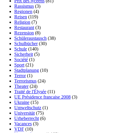
Prix des lycéens
(81)
Rassismus
(3)
Regionen
(4)
Reisen
(119)
Religion
(7)
Restaurant
(3)
Rezension
(8)
Schüleraustausch
(38)
Schulbücher
(30)
Schule
(140)
Sicherheit
(5)
Société
(1)
Sport
(21)
Stadtplanung
(10)
Terror
(1)
Terrorismus
(24)
Theater
(24)
Traité de l'Élysée
(11)
UE Présidence française 2008
(3)
Ukraine
(15)
Umweltschutz
(1)
Universität
(75)
Urheberrecht
(6)
Vacances
(3)
VDF
(10)