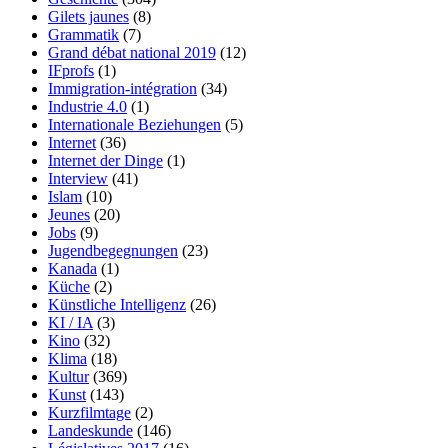
Gilets jaunes
(8)
Grammatik
(7)
Grand débat national 2019
(12)
IFprofs
(1)
Immigration-intégration
(34)
Industrie 4.0
(1)
Internationale Beziehungen
(5)
Internet
(36)
Internet der Dinge
(1)
Interview
(41)
Islam
(10)
Jeunes
(20)
Jobs
(9)
Jugendbegegnungen
(23)
Kanada
(1)
Küche
(2)
Künstliche Intelligenz
(26)
KI / IA
(3)
Kino
(32)
Klima
(18)
Kultur
(369)
Kunst
(143)
Kurzfilmtage
(2)
Landeskunde
(146)