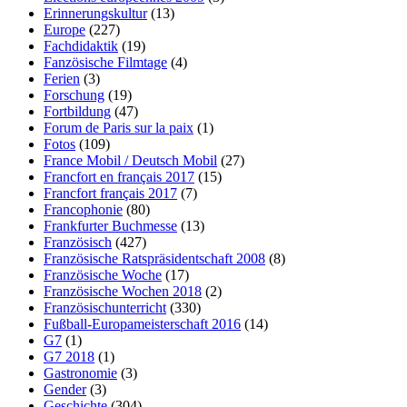
Erinnerungskultur
(13)
Europe
(227)
Fachdidaktik
(19)
Fanzösische Filmtage
(4)
Ferien
(3)
Forschung
(19)
Fortbildung
(47)
Forum de Paris sur la paix
(1)
Fotos
(109)
France Mobil / Deutsch Mobil
(27)
Francfort en français 2017
(15)
Francfort français 2017
(7)
Francophonie
(80)
Frankfurter Buchmesse
(13)
Französisch
(427)
Französische Ratspräsidentschaft 2008
(8)
Französische Woche
(17)
Französische Wochen 2018
(2)
Französischunterricht
(330)
Fußball-Europameisterschaft 2016
(14)
G7
(1)
G7 2018
(1)
Gastronomie
(3)
Gender
(3)
Geschichte
(304)