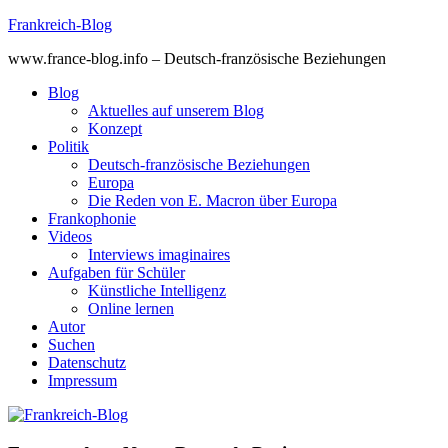
Skip
Frankreich-Blog
to
www.france-blog.info – Deutsch-französische Beziehungen
content
Blog
Aktuelles auf unserem Blog
Konzept
Politik
Deutsch-französische Beziehungen
Europa
Die Reden von E. Macron über Europa
Frankophonie
Videos
Interviews imaginaires
Aufgaben für Schüler
Künstliche Intelligenz
Online lernen
Autor
Suchen
Datenschutz
Impressum