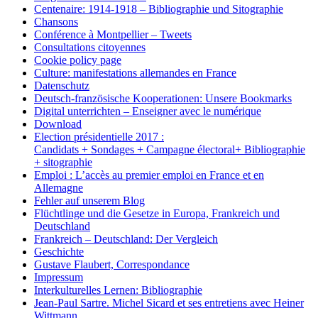
Centenaire: 1914-1918 – Bibliographie und Sitographie
Chansons
Conférence à Montpellier – Tweets
Consultations citoyennes
Cookie policy page
Culture: manifestations allemandes en France
Datenschutz
Deutsch-französische Kooperationen: Unsere Bookmarks
Digital unterrichten – Enseigner avec le numérique
Download
Election présidentielle 2017 :
Candidats + Sondages + Campagne électoral+ Bibliographie
+ sitographie
Emploi : L’accès au premier emploi en France et en
Allemagne
Fehler auf unserem Blog
Flüchtlinge und die Gesetze in Europa, Frankreich und
Deutschland
Frankreich – Deutschland: Der Vergleich
Geschichte
Gustave Flaubert, Correspondance
Impressum
Interkulturelles Lernen: Bibliographie
Jean-Paul Sartre. Michel Sicard et ses entretiens avec Heiner
Wittmann