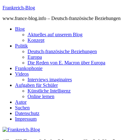
Skip
Frankreich-Blog
to
www.france-blog.info – Deutsch-französische Beziehungen
content
Blog
Aktuelles auf unserem Blog
Konzept
Politik
Deutsch-französische Beziehungen
Europa
Die Reden von E. Macron über Europa
Frankophonie
Videos
Interviews imaginaires
Aufgaben für Schüler
Künstliche Intelligenz
Online lernen
Autor
Suchen
Datenschutz
Impressum