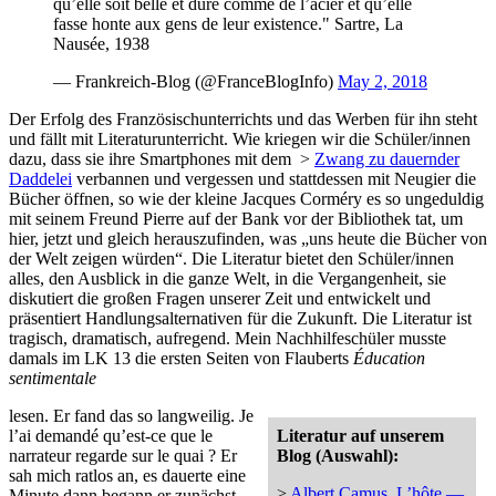
qu’elle soit belle et dure comme de l’acier et qu’elle
fasse honte aux gens de leur existence." Sartre, La
Nausée, 1938
— Frankreich-Blog (@FranceBlogInfo)
May 2, 2018
Der Erfolg des Französischunterrichts und das Werben für ihn steht
und fällt mit Literaturunterricht. Wie kriegen wir die Schüler/innen
dazu, dass sie ihre Smartphones mit dem >
Zwang zu dauernder
Daddelei
verbannen und vergessen und stattdessen mit Neugier die
Bücher öffnen, so wie der kleine Jacques Corméry es so ungeduldig
mit seinem Freund Pierre auf der Bank vor der Bibliothek tat, um
hier, jetzt und gleich herauszufinden, was „uns heute die Bücher von
der Welt zeigen würden“. Die Literatur bietet den Schüler/innen
alles, den Ausblick in die ganze Welt, in die Vergangenheit, sie
diskutiert die großen Fragen unserer Zeit und entwickelt und
präsentiert Handlungsalternativen für die Zukunft. Die Literatur ist
tragisch, dramatisch, aufregend. Mein Nachhilfeschüler musste
damals im LK 13 die ersten Seiten von Flauberts
Éducation
sentimentale
lesen. Er fand das so langweilig. Je
l’ai demandé qu’est-ce que le
Literatur auf unserem
narrateur regarde sur le quai ? Er
Blog (Auswahl):
sah mich ratlos an, es dauerte eine
>
Albert Camus, L’hôte —
Minute dann begann er zunächst