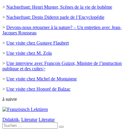
>
Nachgefragt: Henri Murger, Scènes de la vie de bohème
>
Nachgefragt: Denis Diderot parle de l’Encyclopédie
>
Devons-nous retourner à la nature? – Un entretien avec Jean-
Jacques Rousseau
>
Une visite chez Gustave Flaubert
>
Une visite chez M. Zola
>
Une interview avec François Guizot, Ministre de l’instruction
publique et des cultes>
>
Une visite chez Michel de Montaigne
>
Une visite chez Honoré de Balzac
à suivre
Didaktik
,
Literatur
Literatur
Suche
nach: