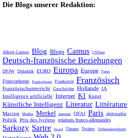
Die Blogs unserer Redaktion:
Blog
Camus
Blogs
Albert Camus
CNNum
Deutsch-französische Beziehungen
Europa
Europe
EURO
DFJW
Didaktik
Fotos
Französisch
Francophonie
Frankreich
Frankophonie
Hollande
Französischunterricht
IA
Geschichte
KI
Internet
Intelligence artificielle
Kunst
Literatur
Littérature
Künstliche Intelligenz
Paris
Merkel
Macron
OFAJ
philosophie
Medien
musique
Politik
Prix des lycéens
relations franco-allemandes
Sarkozy
Sartre
Twitter
Theater
Verfassungsreform
Sicard
Web 2.0
Verteidigung