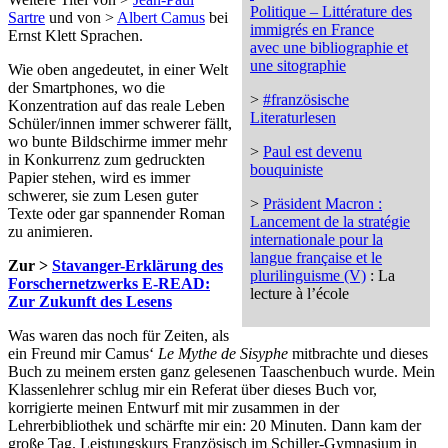
Politique – Littérature des
Sartre
und von >
Albert Camus
bei
immigrés en France
Ernst Klett Sprachen.
avec une bibliographie et
une sitographie
Wie oben angedeutet, in einer Welt
der Smartphones, wo die
>
#französische
Konzentration auf das reale Leben
Literaturlesen
Schüler/innen immer schwerer fällt,
wo bunte Bildschirme immer mehr
>
Paul est devenu
in Konkurrenz zum gedruckten
bouquiniste
Papier stehen, wird es immer
schwerer, sie zum Lesen guter
>
Präsident Macron :
Texte oder gar spannender Roman
Lancement de la stratégie
zu animieren.
internationale pour la
langue française et le
Zur >
Stavanger-Erklärung des
plurilinguisme (V)
: La
Forschernetzwerks E-READ:
lecture à l’école
Zur Zukunft des Lesens
Was waren das noch für Zeiten, als
ein Freund mir Camus‘
Le Mythe de Sisyphe
mitbrachte und dieses
Buch zu meinem ersten ganz gelesenen Taaschenbuch wurde. Mein
Klassenlehrer schlug mir ein Referat über dieses Buch vor,
korrigierte meinen Entwurf mit mir zusammen in der
Lehrerbibliothek und schärfte mir ein: 20 Minuten. Dann kam der
große Tag. Leistungskurs Französisch im Schiller-Gymnasium in