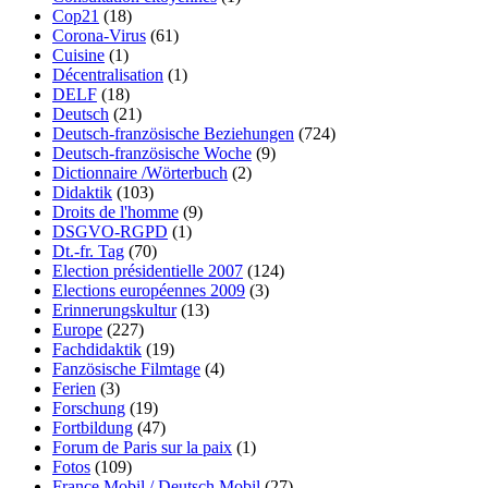
Cop21
(18)
Corona-Virus
(61)
Cuisine
(1)
Décentralisation
(1)
DELF
(18)
Deutsch
(21)
Deutsch-französische Beziehungen
(724)
Deutsch-französische Woche
(9)
Dictionnaire /Wörterbuch
(2)
Didaktik
(103)
Droits de l'homme
(9)
DSGVO-RGPD
(1)
Dt.-fr. Tag
(70)
Election présidentielle 2007
(124)
Elections européennes 2009
(3)
Erinnerungskultur
(13)
Europe
(227)
Fachdidaktik
(19)
Fanzösische Filmtage
(4)
Ferien
(3)
Forschung
(19)
Fortbildung
(47)
Forum de Paris sur la paix
(1)
Fotos
(109)
France Mobil / Deutsch Mobil
(27)