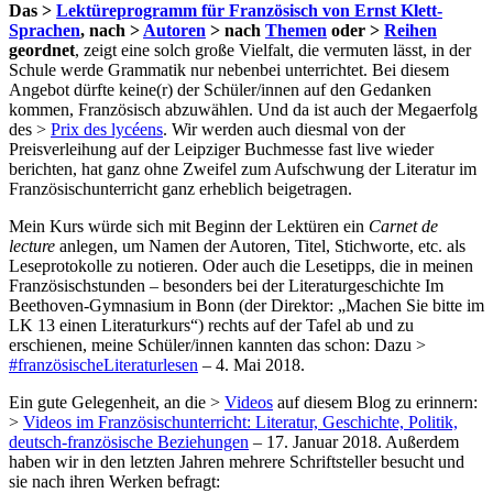
Das >
Lektüreprogramm für Französisch von Ernst Klett-
Sprachen
, nach >
Autoren
> nach
Themen
oder >
Reihen
geordnet
, zeigt eine solch große Vielfalt, die vermuten lässt, in der
Schule werde Grammatik nur nebenbei unterrichtet. Bei diesem
Angebot dürfte keine(r) der Schüler/innen auf den Gedanken
kommen, Französisch abzuwählen. Und da ist auch der Megaerfolg
des >
Prix des lycéens
. Wir werden auch diesmal von der
Preisverleihung auf der Leipziger Buchmesse fast live wieder
berichten, hat ganz ohne Zweifel zum Aufschwung der Literatur im
Französischunterricht ganz erheblich beigetragen.
Mein Kurs würde sich mit Beginn der Lektüren ein
Carnet de
lecture
anlegen, um Namen der Autoren, Titel, Stichworte, etc. als
Leseprotokolle zu notieren. Oder auch die Lesetipps, die in meinen
Französischstunden – besonders bei der Literaturgeschichte Im
Beethoven-Gymnasium in Bonn (der Direktor: „Machen Sie bitte im
LK 13 einen Literaturkurs“) rechts auf der Tafel ab und zu
erschienen, meine Schüler/innen kannten das schon: Dazu >
#französischeLiteraturlesen
– 4. Mai 2018.
Ein gute Gelegenheit, an die >
Videos
auf diesem Blog zu erinnern:
>
Videos im Französischunterricht: Literatur, Geschichte, Politik,
deutsch-französische Beziehungen
– 17. Januar 2018. Außerdem
haben wir in den letzten Jahren mehrere Schriftsteller besucht und
sie nach ihren Werken befragt: