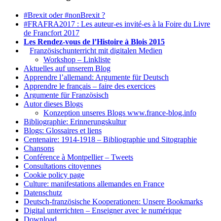
#Brexit oder #nonBrexit ?
#FRAFRA2017 : Les auteur-es invité-es à la Foire du Livre
de Francfort 2017
Les Rendez-vous de l’Histoire à Blois 2015
1.
Französischunterricht mit digitalen Medien
Workshop – Linkliste
Aktuelles auf unserem Blog
Apprendre l’allemand: Argumente für Deutsch
Apprendre le français – faire des exercices
Argumente für Französisch
Autor dieses Blogs
Konzeption unseres Blogs www.france-blog.info
Bibliographie: Erinnerungskultur
Blogs: Glossaires et liens
Centenaire: 1914-1918 – Bibliographie und Sitographie
Chansons
Conférence à Montpellier – Tweets
Consultations citoyennes
Cookie policy page
Culture: manifestations allemandes en France
Datenschutz
Deutsch-französische Kooperationen: Unsere Bookmarks
Digital unterrichten – Enseigner avec le numérique
Download