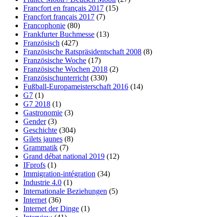
Francfort en français 2017
(15)
Francfort français 2017
(7)
Francophonie
(80)
Frankfurter Buchmesse
(13)
Französisch
(427)
Französische Ratspräsidentschaft 2008
(8)
Französische Woche
(17)
Französische Wochen 2018
(2)
Französischunterricht
(330)
Fußball-Europameisterschaft 2016
(14)
G7
(1)
G7 2018
(1)
Gastronomie
(3)
Gender
(3)
Geschichte
(304)
Gilets jaunes
(8)
Grammatik
(7)
Grand débat national 2019
(12)
IFprofs
(1)
Immigration-intégration
(34)
Industrie 4.0
(1)
Internationale Beziehungen
(5)
Internet
(36)
Internet der Dinge
(1)