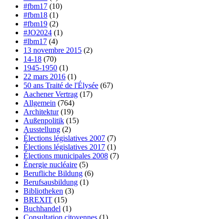
#fbm17
(10)
#fbm18
(1)
#fbm19
(2)
#JO2024
(1)
#lbm17
(4)
13 novembre 2015
(2)
14-18
(70)
1945-1950
(1)
22 mars 2016
(1)
50 ans Traité de l'Élysée
(67)
Aachener Vertrag
(17)
Allgemein
(764)
Architektur
(19)
Außenpolitik
(15)
Ausstellung
(2)
Élections législatives 2007
(7)
Élections législatives 2017
(1)
Élections municipales 2008
(7)
Énergie nucléaire
(5)
Berufliche Bildung
(6)
Berufsausbildung
(1)
Bibliotheken
(3)
BREXIT
(15)
Buchhandel
(1)
Consultation citoyennes
(1)