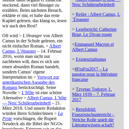
Neu: Schülerarbeitsheft
stockend, dann viel flüssiger zu
erzählen. Beim nächsten Besuch,
>
Relire : Albert Camus, L
erklärte er mir, er habe das erste
´Étranger
Kapitel gelesen, das klang so, lesen
wir auch den Rest?
>
Lesebericht: Catherine
Briat, Le Divan rouge
Oft wird >
L’étranger
von Albert
Camus in der Schule gelesen, ein
>
Emmanuel Macron et
nicht einfacher Roman, >
Albert
Albert Camus
Camus, L’étranger
– 14. Februar
2016, wenn man nicht nur
>
Existenzialismus
nachbeten will, dass es sich um
einen absurden Roman handelt,
>
#FraFra2017 – La
sondern Camus‘ eigene
passion pour la littérature
Interpretation im >
Vorwort zur
française
amerikanischen Ausgabe des
Romans
berücksichtigt. Seine
>
Tzvetan Todorov 1.
Novelle >
L’Hôte
ist eine schöne
März 1939 – 7. Februar
Alternative >
Albert Camus, L’hôte
2017
— Neu: Schülerarbeitsheft
– 21.
März 2018. Und unsere Redaktion
>
Berufsfeld:
würden Ihren Schüler/innen >
La
Französischunterricht –
Peste
vorschlagen, die Rupert
Welche Rolle spielt die
Neudeck als die Bibel der NGOs
Literaturwissen-schaft?
bezeichnete. Erinnern wir an das