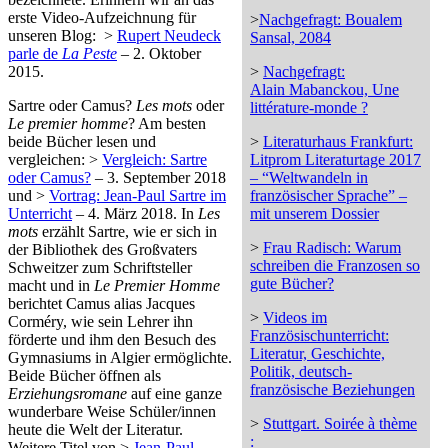
erste Video-Aufzeichnung für
>
Nachgefragt: Boualem
unseren Blog: >
Rupert Neudeck
Sansal, 2084
parle de
La Peste
– 2. Oktober
2015.
>
Nachgefragt:
Alain Mabanckou, Une
Sartre oder Camus?
Les mots
oder
littérature-monde ?
Le premier homme
? Am besten
beide Bücher lesen und
>
Literaturhaus Frankfurt:
vergleichen: >
Vergleich: Sartre
Litprom Literaturtage 2017
oder Camus?
– 3. September 2018
– “Weltwandeln in
und >
Vortrag: Jean-Paul Sartre im
französischer Sprache” –
Unterricht
– 4. März 2018. In
Les
mit unserem Dossier
mots
erzählt Sartre, wie er sich in
>
Frau Radisch: Warum
der Bibliothek des Großvaters
schreiben die Franzosen so
Schweitzer zum Schriftsteller
gute Bücher?
macht und in
Le Premier Homme
berichtet Camus alias Jacques
>
Videos im
Corméry, wie sein Lehrer ihn
Französischunterricht:
förderte und ihm den Besuch des
Literatur, Geschichte,
Gymnasiums in Algier ermöglichte.
Politik, deutsch-
Beide Bücher öffnen als
französische Beziehungen
Erziehungsromane
auf eine ganze
wunderbare Weise Schüler/innen
>
Stuttgart. Soirée à thème
heute die Welt der Literatur.
:
Weitere Titel von >
Jean-Paul