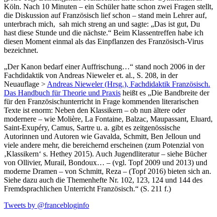
Köln. Nach 10 Minuten – ein Schüler hatte schon zwei Fragen stellt,
die Diskussion auf Französisch lief schon – stand mein Lehrer auf,
unterbrach mich, sah mich streng an und sagte: „Das ist gut, Du
hast diese Stunde und die nächste.“ Beim Klassentreffen habe ich
diesen Moment einmal als das Einpflanzen des Französisch-Virus
bezeichnet.
„Der Kanon bedarf einer Auffrischung…“ stand noch 2006 in der
Fachdidaktik von Andreas Nieweler et. al., S. 208, in der
Neuauflage >
Andreas Nieweler (Hrsg.), Fachdidaktik Französisch.
Das Handbuch für Theorie und Praxis
heißt es „Die Bandbreite der
für den Französischunterricht in Frage kommenden literarischen
Texte ist enorm: Neben den Klassikern – ob nun ältere oder
modernere – wie Molière, La Fontaine, Balzac, Maupassant, Eluard,
Saint-Exupéry, Camus, Sartre u. a. gibt es zeitgenössische
Autorinnen und Autoren wie Gavalda, Schmitt, Ben Jelloun und
viele andere mehr, die bereichernd erscheinen (zum Potenzial von
‚Klassikern‘ s. Hethey 2015). Auch Jugendliteratur – siehe Bücher
von Ollivier, Murail, Bondoux… – (vgl. Topf 2009 und 2013) und
moderne Dramen – von Schmitt, Reza – (Topf 2016) bieten sich an.
Siehe dazu auch die Themenhefte Nr. 102, 123, 124 und 144 des
Fremdsprachlichen Unterricht Französisch.“ (S. 211 f.)
Tweets by @francebloginfo