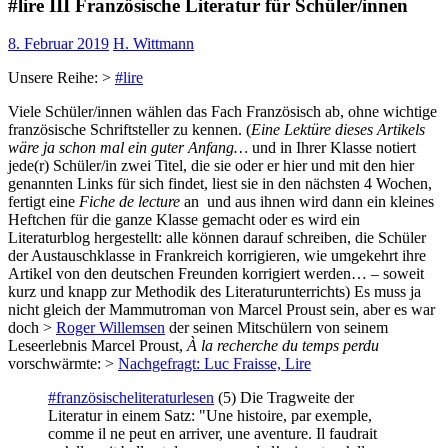
#lire III Französische Literatur für Schüler/innen
8. Februar 2019
H. Wittmann
Unsere Reihe: >
#lire
Viele Schüler/innen wählen das Fach Französisch ab, ohne wichtige
französische Schriftsteller zu kennen. (
Eine Lektüre dieses Artikels
wäre ja schon mal ein guter Anfang…
und in Ihrer Klasse notiert
jede(r) Schüler/in zwei Titel, die sie oder er hier und mit den hier
genannten Links für sich findet, liest sie in den nächsten 4 Wochen,
fertigt eine
Fiche de lecture
an und aus ihnen wird dann ein kleines
Heftchen für die ganze Klasse gemacht oder es wird ein
Literaturblog hergestellt: alle können darauf schreiben, die Schüler
der Austauschklasse in Frankreich korrigieren, wie umgekehrt ihre
Artikel von den deutschen Freunden korrigiert werden… – soweit
kurz und knapp zur Methodik des Literaturunterrichts) Es muss ja
nicht gleich der Mammutroman von Marcel Proust sein, aber es war
doch >
Roger Willemsen
der seinen Mitschülern von seinem
Leseerlebnis Marcel Proust,
À la recherche du temps perdu
vorschwärmte: >
Nachgefragt: Luc Fraisse, Lire
#französischeliteraturlesen
(5) Die Tragweite der
Literatur in einem Satz: "Une histoire, par exemple,
comme il ne peut en arriver, une aventure. Il faudrait