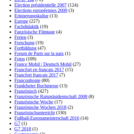
Election présidentielle 2007
(124)
Elections européennes 2009
(3)
Erinnerungskultur
(13)
Europe
(227)
Fachdidaktik
(19)
Fanzösische Filmtage
(4)
Ferien
(3)
Forschung
(19)
Fortbildung
(47)
Forum de Paris sur la paix
(1)
Fotos
(109)
France Mobil / Deutsch Mobil
(27)
Francfort en français 2017
(15)
Francfort français 2017
(7)
Francophonie
(80)
Frankfurter Buchmesse
(13)
Französisch
(427)
Französische Ratspräsidentschaft 2008
(8)
Französische Woche
(17)
Französische Wochen 2018
(2)
Französischunterricht
(330)
Fußball-Europameisterschaft 2016
(14)
G7
(1)
G7 2018
(1)