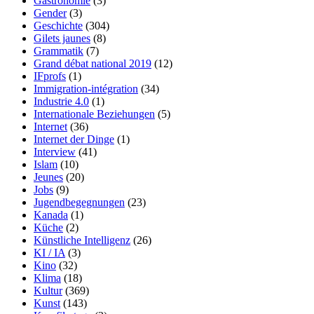
Gastronomie
(3)
Gender
(3)
Geschichte
(304)
Gilets jaunes
(8)
Grammatik
(7)
Grand débat national 2019
(12)
IFprofs
(1)
Immigration-intégration
(34)
Industrie 4.0
(1)
Internationale Beziehungen
(5)
Internet
(36)
Internet der Dinge
(1)
Interview
(41)
Islam
(10)
Jeunes
(20)
Jobs
(9)
Jugendbegegnungen
(23)
Kanada
(1)
Küche
(2)
Künstliche Intelligenz
(26)
KI / IA
(3)
Kino
(32)
Klima
(18)
Kultur
(369)
Kunst
(143)