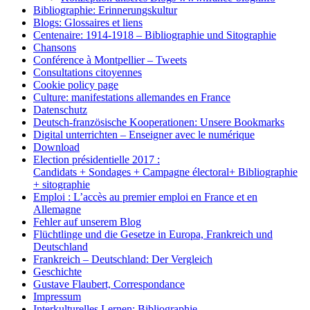
Bibliographie: Erinnerungskultur
Blogs: Glossaires et liens
Centenaire: 1914-1918 – Bibliographie und Sitographie
Chansons
Conférence à Montpellier – Tweets
Consultations citoyennes
Cookie policy page
Culture: manifestations allemandes en France
Datenschutz
Deutsch-französische Kooperationen: Unsere Bookmarks
Digital unterrichten – Enseigner avec le numérique
Download
Election présidentielle 2017 :
Candidats + Sondages + Campagne électoral+ Bibliographie
+ sitographie
Emploi : L’accès au premier emploi en France et en
Allemagne
Fehler auf unserem Blog
Flüchtlinge und die Gesetze in Europa, Frankreich und
Deutschland
Frankreich – Deutschland: Der Vergleich
Geschichte
Gustave Flaubert, Correspondance
Impressum
Interkulturelles Lernen: Bibliographie