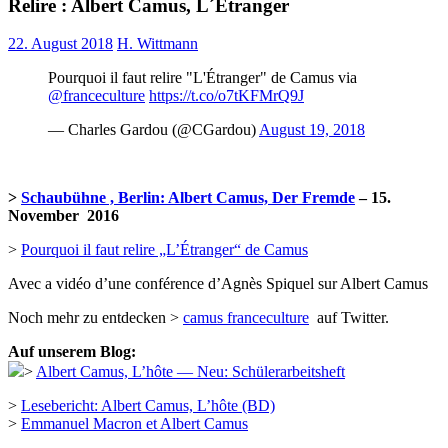
Relire : Albert Camus, L´Étranger
22. August 2018
H. Wittmann
Pourquoi il faut relire "L'Étranger" de Camus via
@franceculture
https://t.co/o7tKFMrQ9J
— Charles Gardou (@CGardou)
August 19, 2018
>
Schaubühne , Berlin: Albert Camus, Der Fremde
– 15.
November 2016
>
Pourquoi il faut relire „L’Étranger“ de Camus
Avec a vidéo d’une conférence d’Agnès Spiquel sur Albert Camus
Noch mehr zu entdecken >
camus franceculture
auf Twitter.
Auf unserem Blog:
>
Albert Camus, L’hôte — Neu: Schülerarbeitsheft
>
Lesebericht: Albert Camus, L’hôte (BD)
>
Emmanuel Macron et Albert Camus