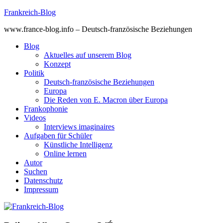
Skip
Frankreich-Blog
to
www.france-blog.info – Deutsch-französische Beziehungen
content
Blog
Aktuelles auf unserem Blog
Konzept
Politik
Deutsch-französische Beziehungen
Europa
Die Reden von E. Macron über Europa
Frankophonie
Videos
Interviews imaginaires
Aufgaben für Schüler
Künstliche Intelligenz
Online lernen
Autor
Suchen
Datenschutz
Impressum