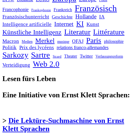
Fotos
Französisch
Francophonie
Frankreich
Frankophonie
Hollande
Französischunterricht
IA
Geschichte
KI
Internet
Intelligence artificielle
Kunst
Literatur
Littérature
Künstliche Intelligenz
Paris
Merkel
Macron
OFAJ
philosophie
Medien
musique
Politik
Prix des lycéens
relations franco-allemandes
Sarkozy
Sartre
Twitter
Theater
Verfassungsreform
Sicard
Web 2.0
Verteidigung
Lesen fürs Leben
Eine Initiative von Ernst Klett Sprachen:
>
Die Lektüre-Suchmaschine von Ernst
Klett Sprachen