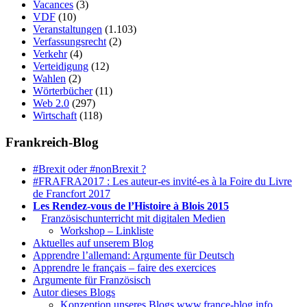
Vacances
(3)
VDF
(10)
Veranstaltungen
(1.103)
Verfassungsrecht
(2)
Verkehr
(4)
Verteidigung
(12)
Wahlen
(2)
Wörterbücher
(11)
Web 2.0
(297)
Wirtschaft
(118)
Frankreich-Blog
#Brexit oder #nonBrexit ?
#FRAFRA2017 : Les auteur-es invité-es à la Foire du Livre
de Francfort 2017
Les Rendez-vous de l’Histoire à Blois 2015
1.
Französischunterricht mit digitalen Medien
Workshop – Linkliste
Aktuelles auf unserem Blog
Apprendre l’allemand: Argumente für Deutsch
Apprendre le français – faire des exercices
Argumente für Französisch
Autor dieses Blogs
Konzeption unseres Blogs www.france-blog.info