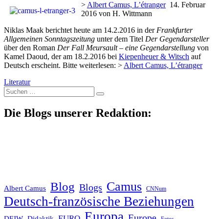
>
Albert Camus, L’étranger
14. Februar
2016 von H. Wittmann
Niklas Maak berichtet heute am 14.2.2016 in der
Frankfurter
Allgemeinen Sonntagszeitung
unter dem Titel
Der Gegendarsteller
über den Roman
Der Fall Meursault – eine Gegendarstellung
von
Kamel Daoud, der am 18.2.2016 bei
Kiepenheuer & Witsch
auf
Deutsch erscheint. Bitte weiterlesen: >
Albert Camus, L’étranger
Literatur
Suche
nach:
Die Blogs unserer Redaktion:
Blog
Camus
Blogs
Albert Camus
CNNum
Deutsch-französische Beziehungen
Europa
Europe
EURO
DFJW
Didaktik