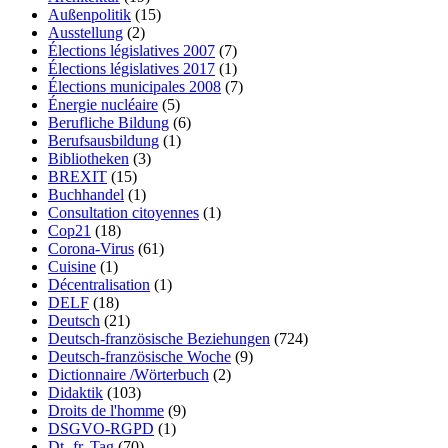
Außenpolitik
(15)
Ausstellung
(2)
Élections législatives 2007
(7)
Élections législatives 2017
(1)
Élections municipales 2008
(7)
Énergie nucléaire
(5)
Berufliche Bildung
(6)
Berufsausbildung
(1)
Bibliotheken
(3)
BREXIT
(15)
Buchhandel
(1)
Consultation citoyennes
(1)
Cop21
(18)
Corona-Virus
(61)
Cuisine
(1)
Décentralisation
(1)
DELF
(18)
Deutsch
(21)
Deutsch-französische Beziehungen
(724)
Deutsch-französische Woche
(9)
Dictionnaire /Wörterbuch
(2)
Didaktik
(103)
Droits de l'homme
(9)
DSGVO-RGPD
(1)
Dt.-fr. Tag
(70)