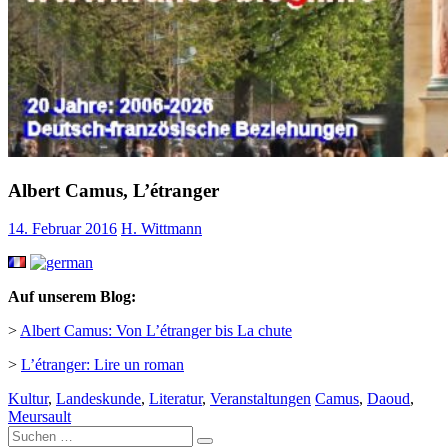
Albert Camus, L’étranger
14. Februar 2016
H. Wittmann
Auf unserem Blog:
>
Albert Camus: Von L’étranger bis La chute
>
L’étranger: Lire un roman
Kultur
,
Landeskunde
,
Literatur
,
Veranstaltungen
Camus
,
Daoud
,
Meursault
Suche