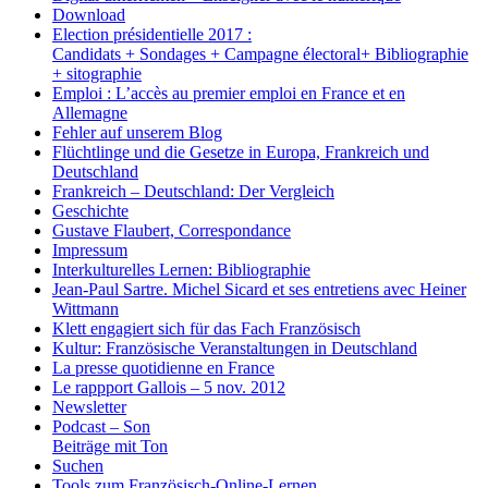
Download
Election présidentielle 2017 :
Candidats + Sondages + Campagne électoral+ Bibliographie
+ sitographie
Emploi : L’accès au premier emploi en France et en
Allemagne
Fehler auf unserem Blog
Flüchtlinge und die Gesetze in Europa, Frankreich und
Deutschland
Frankreich – Deutschland: Der Vergleich
Geschichte
Gustave Flaubert, Correspondance
Impressum
Interkulturelles Lernen: Bibliographie
Jean-Paul Sartre. Michel Sicard et ses entretiens avec Heiner
Wittmann
Klett engagiert sich für das Fach Französisch
Kultur: Französische Veranstaltungen in Deutschland
La presse quotidienne en France
Le rappport Gallois – 5 nov. 2012
Newsletter
Podcast – Son
Beiträge mit Ton
Suchen
Tools zum Französisch-Online-Lernen