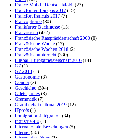
France Mobil / Deutsch Mobil
(27)
Francfort en français 2017
(15)
Francfort français 2017
(7)
Francophonie
(80)
Frankfurter Buchmesse
(13)
Französisch
(427)
Französische Ratspräsidentschaft 2008
(8)
Französische Woche
(17)
Französische Wochen 2018
(2)
Französischunterricht
(330)
Fußball-Europameisterschaft 2016
(14)
G7
(1)
G7 2018
(1)
Gastronomie
(3)
Gender
(3)
Geschichte
(304)
Gilets jaunes
(8)
Grammatik
(7)
Grand débat national 2019
(12)
IFprofs
(1)
Immigration-intégration
(34)
Industrie 4.0
(1)
Internationale Beziehungen
(5)
Internet
(36)
Internet der Dinge
(1)