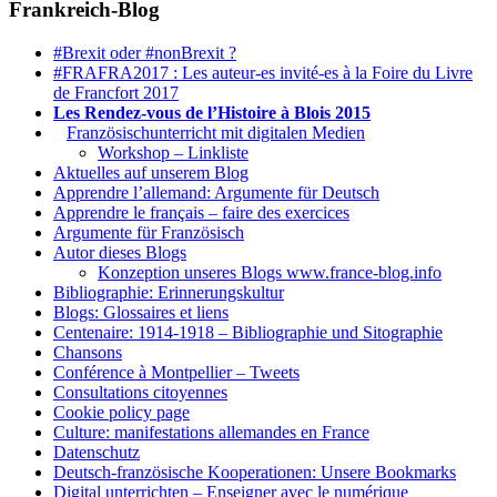
Frankreich-Blog
#Brexit oder #nonBrexit ?
#FRAFRA2017 : Les auteur-es invité-es à la Foire du Livre
de Francfort 2017
Les Rendez-vous de l’Histoire à Blois 2015
1.
Französischunterricht mit digitalen Medien
Workshop – Linkliste
Aktuelles auf unserem Blog
Apprendre l’allemand: Argumente für Deutsch
Apprendre le français – faire des exercices
Argumente für Französisch
Autor dieses Blogs
Konzeption unseres Blogs www.france-blog.info
Bibliographie: Erinnerungskultur
Blogs: Glossaires et liens
Centenaire: 1914-1918 – Bibliographie und Sitographie
Chansons
Conférence à Montpellier – Tweets
Consultations citoyennes
Cookie policy page
Culture: manifestations allemandes en France
Datenschutz
Deutsch-französische Kooperationen: Unsere Bookmarks
Digital unterrichten – Enseigner avec le numérique