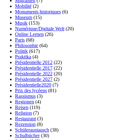
Migranten
(7)
Mobilité
(2)
Monuments historiques
(6)
Museum
(15)
Musik
(153)
Numérique/Digitale Welt
(20)
Online Lernen
(26)
Paris
(68)
Philosophie
(64)
Politik
(617)
Praktika
(4)
Présidentielle 2012
(22)
Présidentielle 2017
(22)
Présidentielle 2022
(20)
Présidentielle 2027
(2)
Présidentielle2020
(7)
Prix des lycéens
(81)
Rassismus
(3)
Regionen
(4)
Reisen
(119)
Religion
(7)
Restaurant
(3)
Rezension
(8)
Schüleraustausch
(38)
Schulbücher
(30)