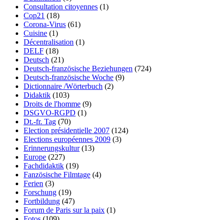
Consultation citoyennes
(1)
Cop21
(18)
Corona-Virus
(61)
Cuisine
(1)
Décentralisation
(1)
DELF
(18)
Deutsch
(21)
Deutsch-französische Beziehungen
(724)
Deutsch-französische Woche
(9)
Dictionnaire /Wörterbuch
(2)
Didaktik
(103)
Droits de l'homme
(9)
DSGVO-RGPD
(1)
Dt.-fr. Tag
(70)
Election présidentielle 2007
(124)
Elections européennes 2009
(3)
Erinnerungskultur
(13)
Europe
(227)
Fachdidaktik
(19)
Fanzösische Filmtage
(4)
Ferien
(3)
Forschung
(19)
Fortbildung
(47)
Forum de Paris sur la paix
(1)
Fotos
(109)