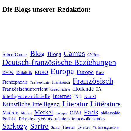
nach:
Die Blogs unserer Redaktion:
Blog
Camus
Blogs
Albert Camus
CNNum
Deutsch-französische Beziehungen
Europa
Europe
EURO
DFJW
Didaktik
Fotos
Französisch
Francophonie
Frankreich
Frankophonie
Hollande
Französischunterricht
IA
Geschichte
KI
Internet
Intelligence artificielle
Kunst
Literatur
Littérature
Künstliche Intelligenz
Paris
Merkel
Macron
OFAJ
philosophie
Medien
musique
Politik
Prix des lycéens
relations franco-allemandes
Sarkozy
Sartre
Twitter
Theater
Verfassungsreform
Sicard