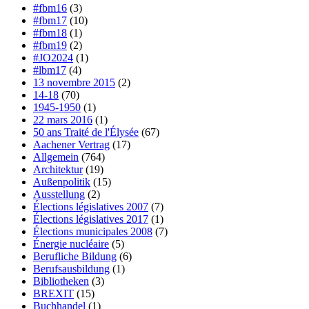
#fbm16
(3)
#fbm17
(10)
#fbm18
(1)
#fbm19
(2)
#JO2024
(1)
#lbm17
(4)
13 novembre 2015
(2)
14-18
(70)
1945-1950
(1)
22 mars 2016
(1)
50 ans Traité de l'Élysée
(67)
Aachener Vertrag
(17)
Allgemein
(764)
Architektur
(19)
Außenpolitik
(15)
Ausstellung
(2)
Élections législatives 2007
(7)
Élections législatives 2017
(1)
Élections municipales 2008
(7)
Énergie nucléaire
(5)
Berufliche Bildung
(6)
Berufsausbildung
(1)
Bibliotheken
(3)
BREXIT
(15)
Buchhandel
(1)