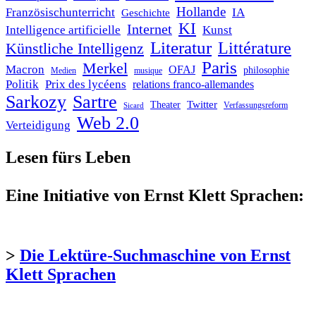
Hollande
Französischunterricht
IA
Geschichte
KI
Internet
Intelligence artificielle
Kunst
Literatur
Littérature
Künstliche Intelligenz
Paris
Merkel
Macron
OFAJ
philosophie
Medien
musique
Politik
Prix des lycéens
relations franco-allemandes
Sarkozy
Sartre
Twitter
Theater
Verfassungsreform
Sicard
Web 2.0
Verteidigung
Lesen fürs Leben
Eine Initiative von Ernst Klett Sprachen:
>
Die Lektüre-Suchmaschine von Ernst
Klett Sprachen