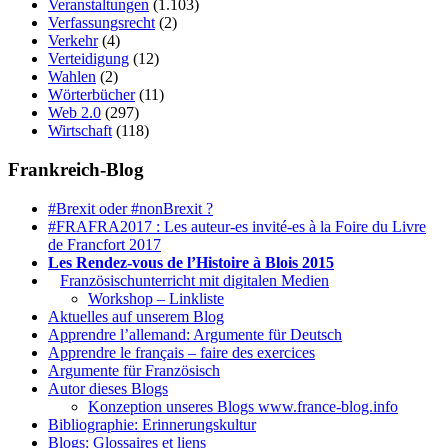
Veranstaltungen
(1.103)
Verfassungsrecht
(2)
Verkehr
(4)
Verteidigung
(12)
Wahlen
(2)
Wörterbücher
(11)
Web 2.0
(297)
Wirtschaft
(118)
Frankreich-Blog
#Brexit oder #nonBrexit ?
#FRAFRA2017 : Les auteur-es invité-es à la Foire du Livre
de Francfort 2017
Les Rendez-vous de l’Histoire à Blois 2015
1.
Französischunterricht mit digitalen Medien
Workshop – Linkliste
Aktuelles auf unserem Blog
Apprendre l’allemand: Argumente für Deutsch
Apprendre le français – faire des exercices
Argumente für Französisch
Autor dieses Blogs
Konzeption unseres Blogs www.france-blog.info
Bibliographie: Erinnerungskultur
Blogs: Glossaires et liens