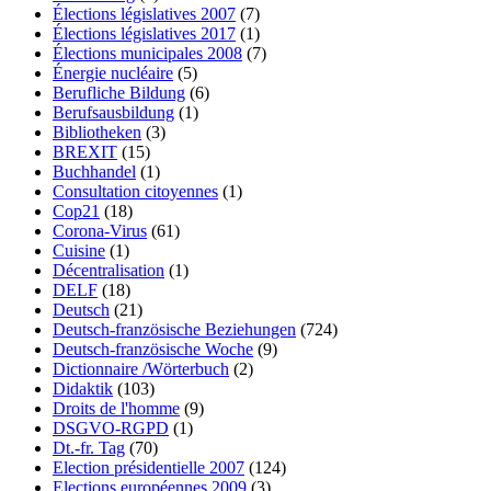
Élections législatives 2007
(7)
Élections législatives 2017
(1)
Élections municipales 2008
(7)
Énergie nucléaire
(5)
Berufliche Bildung
(6)
Berufsausbildung
(1)
Bibliotheken
(3)
BREXIT
(15)
Buchhandel
(1)
Consultation citoyennes
(1)
Cop21
(18)
Corona-Virus
(61)
Cuisine
(1)
Décentralisation
(1)
DELF
(18)
Deutsch
(21)
Deutsch-französische Beziehungen
(724)
Deutsch-französische Woche
(9)
Dictionnaire /Wörterbuch
(2)
Didaktik
(103)
Droits de l'homme
(9)
DSGVO-RGPD
(1)
Dt.-fr. Tag
(70)
Election présidentielle 2007
(124)
Elections européennes 2009
(3)