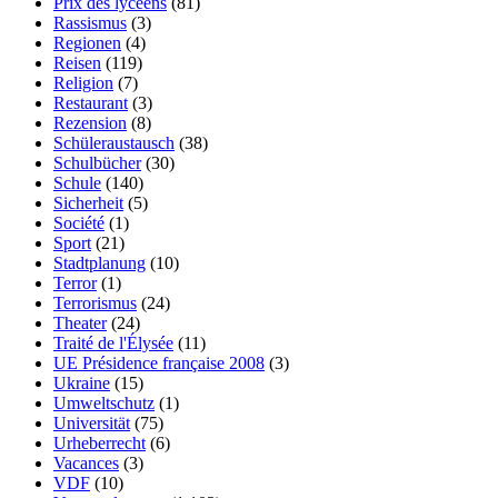
Prix des lycéens
(81)
Rassismus
(3)
Regionen
(4)
Reisen
(119)
Religion
(7)
Restaurant
(3)
Rezension
(8)
Schüleraustausch
(38)
Schulbücher
(30)
Schule
(140)
Sicherheit
(5)
Société
(1)
Sport
(21)
Stadtplanung
(10)
Terror
(1)
Terrorismus
(24)
Theater
(24)
Traité de l'Élysée
(11)
UE Présidence française 2008
(3)
Ukraine
(15)
Umweltschutz
(1)
Universität
(75)
Urheberrecht
(6)
Vacances
(3)
VDF
(10)