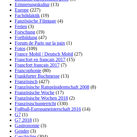
Erinnerungskultur
(13)
Europe
(227)
Fachdidaktik
(19)
Fanzösische Filmtage
(4)
Ferien
(3)
Forschung
(19)
Fortbildung
(47)
Forum de Paris sur la paix
(1)
Fotos
(109)
France Mobil / Deutsch Mobil
(27)
Francfort en français 2017
(15)
Francfort français 2017
(7)
Francophonie
(80)
Frankfurter Buchmesse
(13)
Französisch
(427)
Französische Ratspräsidentschaft 2008
(8)
Französische Woche
(17)
Französische Wochen 2018
(2)
Französischunterricht
(330)
Fußball-Europameisterschaft 2016
(14)
G7
(1)
G7 2018
(1)
Gastronomie
(3)
Gender
(3)
Geschichte
(304)