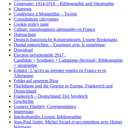
Centenaire: 1914-1918 – Bibliographie und Sitographie
Chansons
Conférence à Montpellier – Tweets
Consultations citoyennes
Cookie policy page
Culture: manifestations allemandes en France
Datenschutz
Deutsch-französische Kooperationen: Unsere Bookmarks
Digital unterrichten – Enseigner avec le numérique
Download
Election présidentielle 2017 :
Candidats + Sondages + Campagne électoral+ Bibliographie
+ sitographie
Emploi : L’accès au premier emploi en France et en
Allemagne
Fehler auf unserem Blog
Flüchtlinge und die Gesetze in Europa, Frankreich und
Deutschland
Frankreich – Deutschland: Der Vergleich
Geschichte
Gustave Flaubert, Correspondance
Impressum
Interkulturelles Lernen: Bibliographie
Jean-Paul Sartre. Michel Sicard et ses entretiens avec Heiner
Wittmann