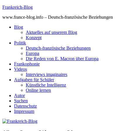
Skip
Frankreich-Blog
to
www.france-blog.info – Deutsch-französische Beziehungen
content
Blog
Aktuelles auf unserem Blog
Konzept
Politik
Deutsch-französische Beziehungen
Europa
Die Reden von E. Macron über Europa
Frankophonie
Videos
Interviews imaginaires
Aufgaben für Schüler
Künstliche Intelligenz
Online lernen
Autor
Suchen
Datenschutz
Impressum