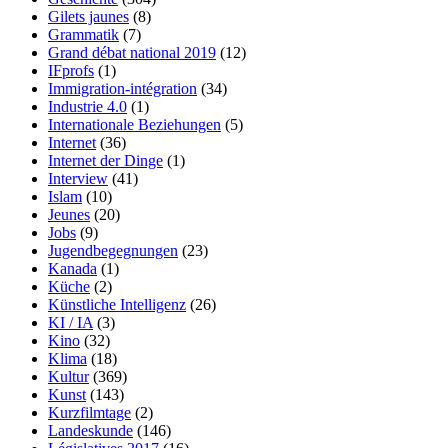
Gilets jaunes
(8)
Grammatik
(7)
Grand débat national 2019
(12)
IFprofs
(1)
Immigration-intégration
(34)
Industrie 4.0
(1)
Internationale Beziehungen
(5)
Internet
(36)
Internet der Dinge
(1)
Interview
(41)
Islam
(10)
Jeunes
(20)
Jobs
(9)
Jugendbegegnungen
(23)
Kanada
(1)
Küche
(2)
Künstliche Intelligenz
(26)
KI / IA
(3)
Kino
(32)
Klima
(18)
Kultur
(369)
Kunst
(143)
Kurzfilmtage
(2)
Landeskunde
(146)