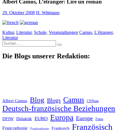
Albert Camus, L’étranger: Lire un roman
29. Oktober 2008
H. Wittmann
Kultur
,
Literatur
,
Schule
,
Veranstaltungen
Camus
,
L'étranger
,
Literatur
Suche
nach:
Die Blogs unserer Redaktion:
Blog
Camus
Blogs
Albert Camus
CNNum
Deutsch-französische Beziehungen
Europa
Europe
EURO
DFJW
Didaktik
Fotos
Französisch
Francophonie
Frankreich
Frankophonie