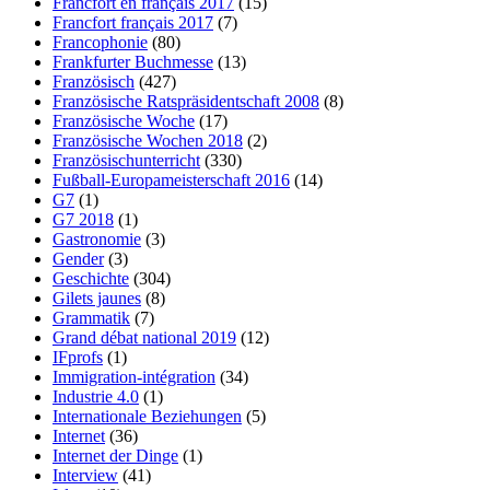
Francfort en français 2017
(15)
Francfort français 2017
(7)
Francophonie
(80)
Frankfurter Buchmesse
(13)
Französisch
(427)
Französische Ratspräsidentschaft 2008
(8)
Französische Woche
(17)
Französische Wochen 2018
(2)
Französischunterricht
(330)
Fußball-Europameisterschaft 2016
(14)
G7
(1)
G7 2018
(1)
Gastronomie
(3)
Gender
(3)
Geschichte
(304)
Gilets jaunes
(8)
Grammatik
(7)
Grand débat national 2019
(12)
IFprofs
(1)
Immigration-intégration
(34)
Industrie 4.0
(1)
Internationale Beziehungen
(5)
Internet
(36)
Internet der Dinge
(1)
Interview
(41)