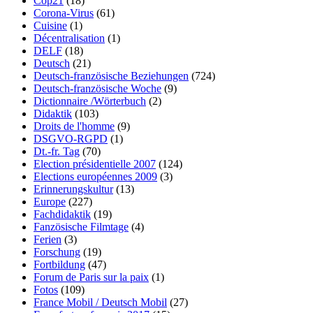
Cop21
(18)
Corona-Virus
(61)
Cuisine
(1)
Décentralisation
(1)
DELF
(18)
Deutsch
(21)
Deutsch-französische Beziehungen
(724)
Deutsch-französische Woche
(9)
Dictionnaire /Wörterbuch
(2)
Didaktik
(103)
Droits de l'homme
(9)
DSGVO-RGPD
(1)
Dt.-fr. Tag
(70)
Election présidentielle 2007
(124)
Elections européennes 2009
(3)
Erinnerungskultur
(13)
Europe
(227)
Fachdidaktik
(19)
Fanzösische Filmtage
(4)
Ferien
(3)
Forschung
(19)
Fortbildung
(47)
Forum de Paris sur la paix
(1)
Fotos
(109)
France Mobil / Deutsch Mobil
(27)