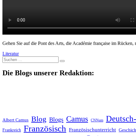
Gehen Sie auf die Pont des Arts, die Académie française im Rücken, n
Literatur
Suche
nach:
Die Blogs unserer Redaktion:
Deutsch-
Blog
Camus
Blogs
Albert Camus
CNNum
Französisch
Französischunterricht
Geschich
Frankreich