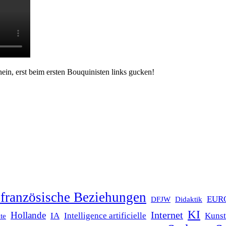
ein, erst beim ersten Bouquinisten links gucken!
französische Beziehungen
EUR
DFJW
Didaktik
KI
Internet
Hollande
IA
Intelligence artificielle
Kunst
te