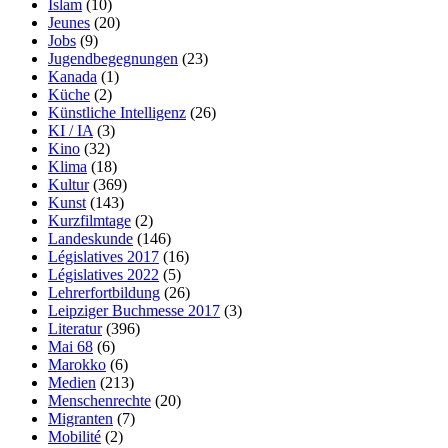
Islam
(10)
Jeunes
(20)
Jobs
(9)
Jugendbegegnungen
(23)
Kanada
(1)
Küche
(2)
Künstliche Intelligenz
(26)
KI / IA
(3)
Kino
(32)
Klima
(18)
Kultur
(369)
Kunst
(143)
Kurzfilmtage
(2)
Landeskunde
(146)
Législatives 2017
(16)
Législatives 2022
(5)
Lehrerfortbildung
(26)
Leipziger Buchmesse 2017
(3)
Literatur
(396)
Mai 68
(6)
Marokko
(6)
Medien
(213)
Menschenrechte
(20)
Migranten
(7)
Mobilité
(2)