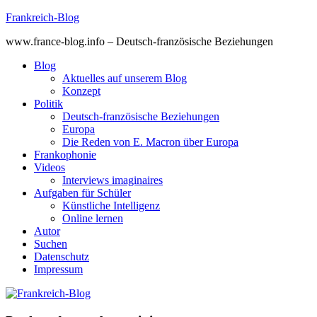
Skip
Frankreich-Blog
to
www.france-blog.info – Deutsch-französische Beziehungen
content
Blog
Aktuelles auf unserem Blog
Konzept
Politik
Deutsch-französische Beziehungen
Europa
Die Reden von E. Macron über Europa
Frankophonie
Videos
Interviews imaginaires
Aufgaben für Schüler
Künstliche Intelligenz
Online lernen
Autor
Suchen
Datenschutz
Impressum