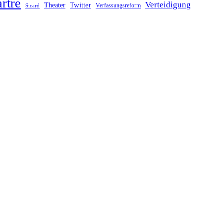
rtre
Verteidigung
Twitter
Theater
Verfassungsreform
Sicard