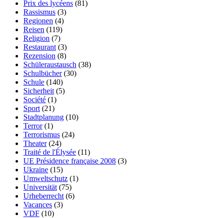
Prix des lycéens
(81)
Rassismus
(3)
Regionen
(4)
Reisen
(119)
Religion
(7)
Restaurant
(3)
Rezension
(8)
Schüleraustausch
(38)
Schulbücher
(30)
Schule
(140)
Sicherheit
(5)
Société
(1)
Sport
(21)
Stadtplanung
(10)
Terror
(1)
Terrorismus
(24)
Theater
(24)
Traité de l'Élysée
(11)
UE Présidence française 2008
(3)
Ukraine
(15)
Umweltschutz
(1)
Universität
(75)
Urheberrecht
(6)
Vacances
(3)
VDF
(10)