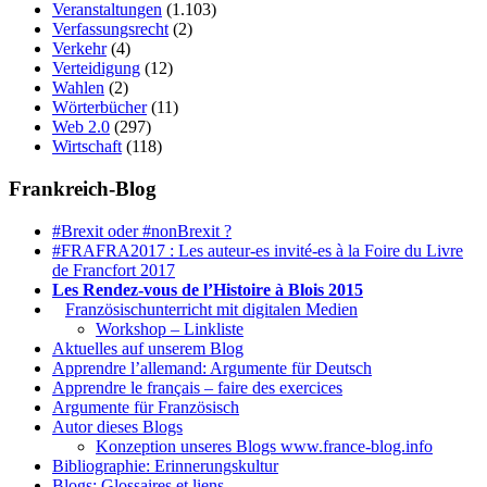
Veranstaltungen
(1.103)
Verfassungsrecht
(2)
Verkehr
(4)
Verteidigung
(12)
Wahlen
(2)
Wörterbücher
(11)
Web 2.0
(297)
Wirtschaft
(118)
Frankreich-Blog
#Brexit oder #nonBrexit ?
#FRAFRA2017 : Les auteur-es invité-es à la Foire du Livre
de Francfort 2017
Les Rendez-vous de l’Histoire à Blois 2015
1.
Französischunterricht mit digitalen Medien
Workshop – Linkliste
Aktuelles auf unserem Blog
Apprendre l’allemand: Argumente für Deutsch
Apprendre le français – faire des exercices
Argumente für Französisch
Autor dieses Blogs
Konzeption unseres Blogs www.france-blog.info
Bibliographie: Erinnerungskultur
Blogs: Glossaires et liens