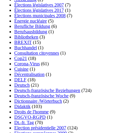
Élections législatives 2007
(7)
Élections législatives 2017
(1)
Élections municipales 2008
(7)
Énergie nucléaire
(5)
Berufliche Bildung
(6)
Berufsausbildung
(1)
Bibliotheken
(3)
BREXIT
(15)
Buchhandel
(1)
Consultation citoyennes
(1)
Cop21
(18)
Corona-Virus
(61)
Cuisine
(1)
Décentralisation
(1)
DELF
(18)
Deutsch
(21)
Deutsch-französische Beziehungen
(724)
Deutsch-französische Woche
(9)
Dictionnaire /Wörterbuch
(2)
Didaktik
(103)
Droits de l'homme
(9)
DSGVO-RGPD
(1)
Dt.-fr. Tag
(70)
Election présidentielle 2007
(124)