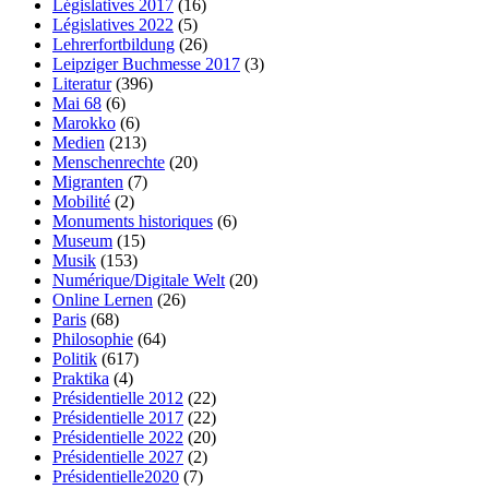
Législatives 2017
(16)
Législatives 2022
(5)
Lehrerfortbildung
(26)
Leipziger Buchmesse 2017
(3)
Literatur
(396)
Mai 68
(6)
Marokko
(6)
Medien
(213)
Menschenrechte
(20)
Migranten
(7)
Mobilité
(2)
Monuments historiques
(6)
Museum
(15)
Musik
(153)
Numérique/Digitale Welt
(20)
Online Lernen
(26)
Paris
(68)
Philosophie
(64)
Politik
(617)
Praktika
(4)
Présidentielle 2012
(22)
Présidentielle 2017
(22)
Présidentielle 2022
(20)
Présidentielle 2027
(2)
Présidentielle2020
(7)