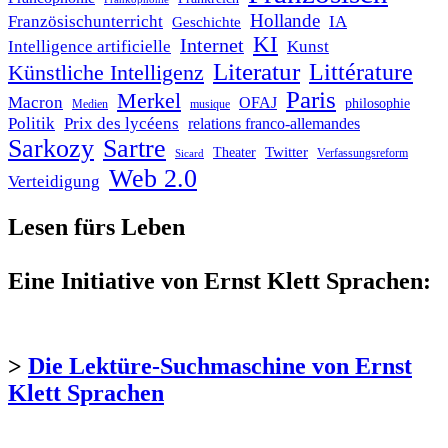
Hollande
Französischunterricht
IA
Geschichte
KI
Internet
Intelligence artificielle
Kunst
Literatur
Littérature
Künstliche Intelligenz
Paris
Merkel
Macron
OFAJ
philosophie
Medien
musique
Politik
Prix des lycéens
relations franco-allemandes
Sarkozy
Sartre
Twitter
Theater
Verfassungsreform
Sicard
Web 2.0
Verteidigung
Lesen fürs Leben
Eine Initiative von Ernst Klett Sprachen:
>
Die Lektüre-Suchmaschine von Ernst
Klett Sprachen