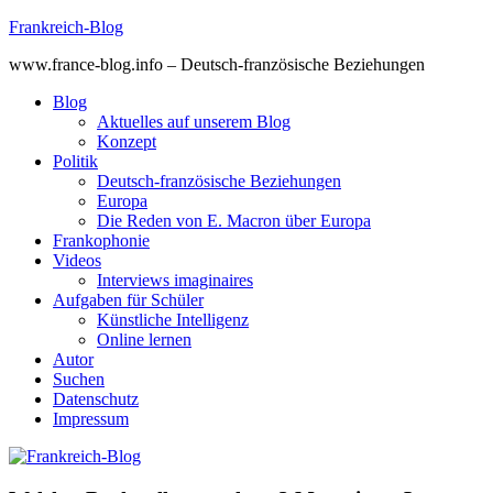
Skip
Frankreich-Blog
to
www.france-blog.info – Deutsch-französische Beziehungen
content
Blog
Aktuelles auf unserem Blog
Konzept
Politik
Deutsch-französische Beziehungen
Europa
Die Reden von E. Macron über Europa
Frankophonie
Videos
Interviews imaginaires
Aufgaben für Schüler
Künstliche Intelligenz
Online lernen
Autor
Suchen
Datenschutz
Impressum