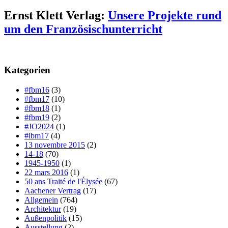
Ernst Klett Verlag:
Unsere Projekte rund
um den Französischunterricht
Kategorien
#fbm16
(3)
#fbm17
(10)
#fbm18
(1)
#fbm19
(2)
#JO2024
(1)
#lbm17
(4)
13 novembre 2015
(2)
14-18
(70)
1945-1950
(1)
22 mars 2016
(1)
50 ans Traité de l'Élysée
(67)
Aachener Vertrag
(17)
Allgemein
(764)
Architektur
(19)
Außenpolitik
(15)
Ausstellung
(2)