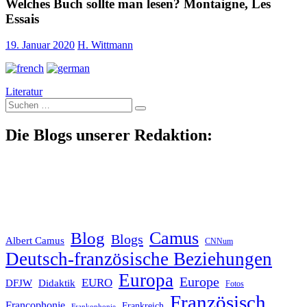
Welches Buch sollte man lesen? Montaigne, Les
Essais
19. Januar 2020
H. Wittmann
Literatur
Suche
nach:
Die Blogs unserer Redaktion:
Blog
Camus
Blogs
Albert Camus
CNNum
Deutsch-französische Beziehungen
Europa
Europe
EURO
DFJW
Didaktik
Fotos
Französisch
Francophonie
Frankreich
Frankophonie