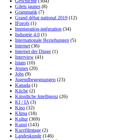
Geschichte
(304)
Gilets jaunes
(8)
Grammatik
(7)
Grand débat national 2019
(12)
IFprofs
(1)
Immigration-intégration
(34)
Industrie 4.0
(1)
Internationale Beziehungen
(5)
Internet
(36)
Internet der Dinge
(1)
Interview
(41)
Islam
(10)
Jeunes
(20)
Jobs
(9)
Jugendbegegnungen
(23)
Kanada
(1)
Küche
(2)
Künstliche Intelligenz
(26)
KI / IA
(3)
Kino
(32)
Klima
(18)
Kultur
(369)
Kunst
(143)
Kurzfilmtage
(2)
Landeskunde
(146)