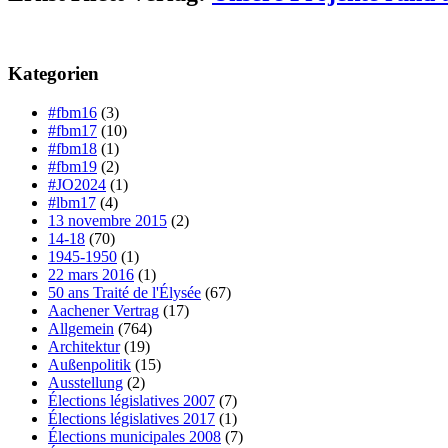
Kategorien
#fbm16
(3)
#fbm17
(10)
#fbm18
(1)
#fbm19
(2)
#JO2024
(1)
#lbm17
(4)
13 novembre 2015
(2)
14-18
(70)
1945-1950
(1)
22 mars 2016
(1)
50 ans Traité de l'Élysée
(67)
Aachener Vertrag
(17)
Allgemein
(764)
Architektur
(19)
Außenpolitik
(15)
Ausstellung
(2)
Élections législatives 2007
(7)
Élections législatives 2017
(1)
Élections municipales 2008
(7)