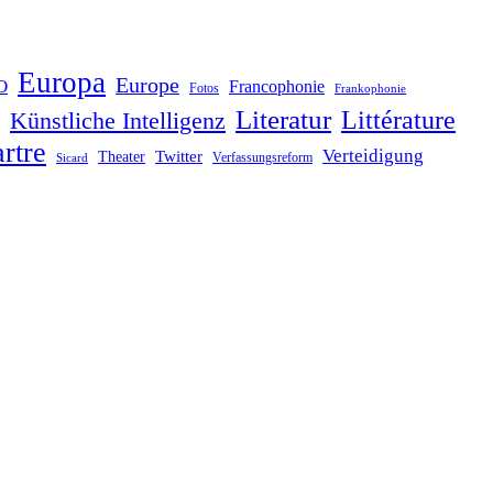
Europa
Europe
O
Francophonie
Fotos
Frankophonie
Literatur
Littérature
Künstliche Intelligenz
rtre
Verteidigung
Twitter
Theater
Verfassungsreform
Sicard