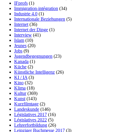
IFprofs
(1)
Immigration-intégration
(34)
Industrie 4.0
(1)
Internationale Beziehungen
(5)
Internet
(36)
Internet der Dinge
(1)
Interview
(41)
Islam
(10)
Jeunes
(20)
Jobs
(9)
Jugendbegegnungen
(23)
Kanada
(1)
Küche
(2)
Künstliche Intelligenz
(26)
KI / IA
(3)
Kino
(32)
Klima
(18)
Kultur
(369)
Kunst
(143)
Kurzfilmtage
(2)
Landeskunde
(146)
Législatives 2017
(16)
Législatives 2022
(5)
Lehrerfortbildung
(26)
Leipziger Buchmesse 2017
(3)