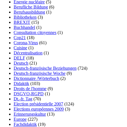
Énergie nucléaire
(5)
Berufliche Bildung
(6)
Berufsausbildung
(1)
Bibliotheken
(3)
BREXIT
(15)
Buchhandel
(1)
Consultation citoyennes
(1)
Cop21
(18)
Corona-Virus
(61)
Cuisine
(1)
Décentralisation
(1)
DELF
(18)
Deutsch
(21)
Deutsch-französische Beziehungen
(724)
Deutsch-französische Woche
(9)
Dictionnaire /Wörterbuch
(2)
Didaktik
(103)
Droits de l'homme
(9)
DSGVO-RGPD
(1)
Dt.-fr. Tag
(70)
Election présidentielle 2007
(124)
Elections européennes 2009
(3)
Erinnerungskultur
(13)
Europe
(227)
Fachdidaktik
(19)