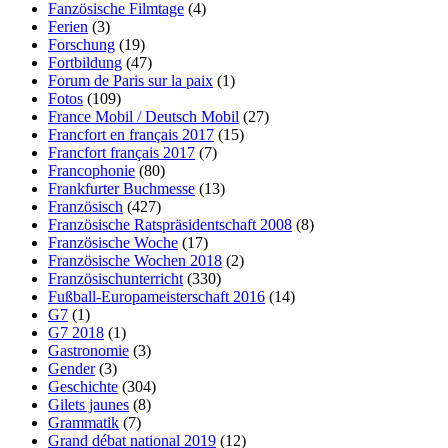
Fanzösische Filmtage
(4)
Ferien
(3)
Forschung
(19)
Fortbildung
(47)
Forum de Paris sur la paix
(1)
Fotos
(109)
France Mobil / Deutsch Mobil
(27)
Francfort en français 2017
(15)
Francfort français 2017
(7)
Francophonie
(80)
Frankfurter Buchmesse
(13)
Französisch
(427)
Französische Ratspräsidentschaft 2008
(8)
Französische Woche
(17)
Französische Wochen 2018
(2)
Französischunterricht
(330)
Fußball-Europameisterschaft 2016
(14)
G7
(1)
G7 2018
(1)
Gastronomie
(3)
Gender
(3)
Geschichte
(304)
Gilets jaunes
(8)
Grammatik
(7)
Grand débat national 2019
(12)