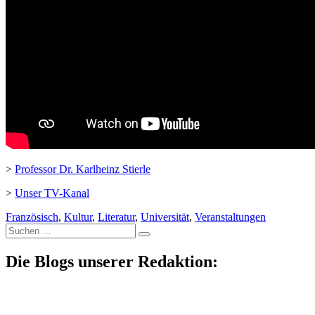
>
Professor Dr. Karlheinz Stierle
>
Unser TV-Kanal
Französisch
,
Kultur
,
Literatur
,
Universität
,
Veranstaltungen
Suche
nach:
Die Blogs unserer Redaktion: