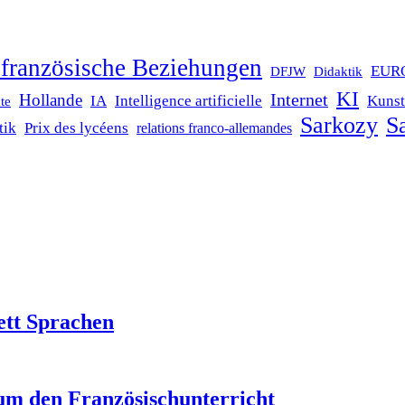
französische Beziehungen
EUR
DFJW
Didaktik
KI
Internet
Hollande
IA
Intelligence artificielle
Kunst
te
Sarkozy
Sa
tik
Prix des lycéens
relations franco-allemandes
ett Sprachen
um den Französischunterricht