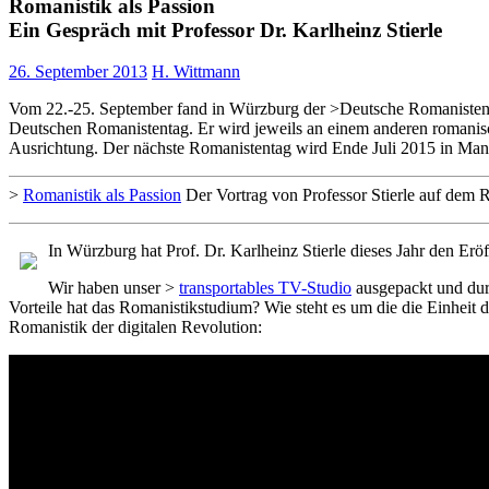
Romanistik als Passion
Ein Gespräch mit Professor Dr. Karlheinz Stierle
26. September 2013
H. Wittmann
Vom 22.-25. September fand in Würzburg der >Deutsche Romanisten
Deutschen Romanistentag. Er wird jeweils an einem anderen romanische
Ausrichtung. Der nächste Romanistentag wird Ende Juli 2015 in Mann
>
Romanistik als Passion
Der Vortrag von Professor Stierle auf dem 
In Würzburg hat Prof. Dr. Karlheinz Stierle dieses Jahr den Erö
Wir haben unser >
transportables TV-Studio
ausgepackt und durf
Vorteile hat das Romanistikstudium? Wie steht es um die die Einhei
Romanistik der digitalen Revolution: