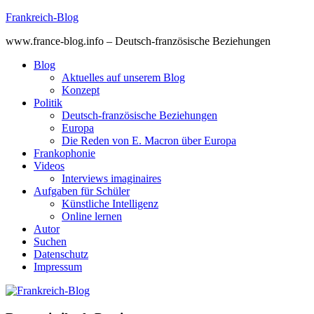
Skip
Frankreich-Blog
to
www.france-blog.info – Deutsch-französische Beziehungen
content
Blog
Aktuelles auf unserem Blog
Konzept
Politik
Deutsch-französische Beziehungen
Europa
Die Reden von E. Macron über Europa
Frankophonie
Videos
Interviews imaginaires
Aufgaben für Schüler
Künstliche Intelligenz
Online lernen
Autor
Suchen
Datenschutz
Impressum