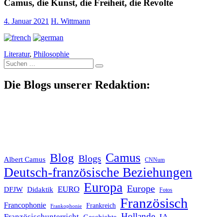
Camus, die Kunst, die Freiheit, die Revolte
4. Januar 2021
H. Wittmann
Literatur
,
Philosophie
Suche
nach:
Die Blogs unserer Redaktion:
Blog
Camus
Blogs
Albert Camus
CNNum
Deutsch-französische Beziehungen
Europa
Europe
EURO
DFJW
Didaktik
Fotos
Französisch
Francophonie
Frankreich
Frankophonie
Hollande
Französischunterricht
IA