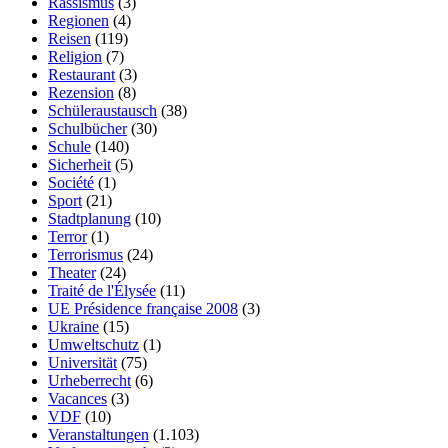
Rassismus
(3)
Regionen
(4)
Reisen
(119)
Religion
(7)
Restaurant
(3)
Rezension
(8)
Schüleraustausch
(38)
Schulbücher
(30)
Schule
(140)
Sicherheit
(5)
Société
(1)
Sport
(21)
Stadtplanung
(10)
Terror
(1)
Terrorismus
(24)
Theater
(24)
Traité de l'Élysée
(11)
UE Présidence française 2008
(3)
Ukraine
(15)
Umweltschutz
(1)
Universität
(75)
Urheberrecht
(6)
Vacances
(3)
VDF
(10)
Veranstaltungen
(1.103)