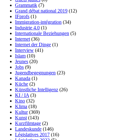
Grammatik
(7)
Grand débat national 2019
(12)
IFprofs
(1)
Immigration-intégration
(34)
Industrie 4.0
(1)
Internationale Beziehungen
(5)
Internet
(36)
Internet der Dinge
(1)
Interview
(41)
Islam
(10)
Jeunes
(20)
Jobs
(9)
Jugendbegegnungen
(23)
Kanada
(1)
Küche
(2)
Künstliche Intelligenz
(26)
KI / IA
(3)
Kino
(32)
Klima
(18)
Kultur
(369)
Kunst
(143)
Kurzfilmtage
(2)
Landeskunde
(146)
Législatives 2017
(16)