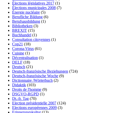
Élections législatives 2017
(1)
Élections municipales 2008
(7)
Énergie nucléaire
(5)
Berufliche Bildung
(6)
Berufsausbildung
(1)
Bibliotheken
(3)
BREXIT
(15)
Buchhandel
(1)
Consultation citoyennes
(1)
Cop21
(18)
Corona-Virus
(61)
Cuisine
(1)
Décentralisation
(1)
DELF
(18)
Deutsch
(21)
Deutsch-französische Beziehungen
(724)
Deutsch-französische Woche
(9)
Dictionnaire /Wörterbuch
(2)
Didaktik
(103)
Droits de l'homme
(9)
DSGVO-RGPD
(1)
Dt.-fr. Tag
(70)
Election présidentielle 2007
(124)
Elections européennes 2009
(3)
Erinnerungskultur
(13)