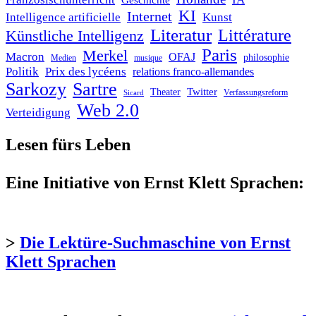
Geschichte
KI
Internet
Intelligence artificielle
Kunst
Literatur
Littérature
Künstliche Intelligenz
Paris
Merkel
Macron
OFAJ
philosophie
Medien
musique
Politik
Prix des lycéens
relations franco-allemandes
Sarkozy
Sartre
Twitter
Theater
Verfassungsreform
Sicard
Web 2.0
Verteidigung
Lesen fürs Leben
Eine Initiative von Ernst Klett Sprachen:
>
Die Lektüre-Suchmaschine von Ernst
Klett Sprachen