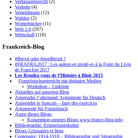
Verfassungsrecht
(2)
Verkehr
(4)
Verteidigung
(12)
Wahlen
(2)
Wörterbücher
(11)
Web 2.0
(297)
Wirtschaft
(118)
Frankreich-Blog
#Brexit oder #nonBrexit ?
#FRAFRA2017 : Les auteur-es invité-es à la Foire du Livre
de Francfort 2017
Les Rendez-vous de l’Histoire à Blois 2015
1.
Französischunterricht mit digitalen Medien
Workshop – Linkliste
Aktuelles auf unserem Blog
Apprendre l’allemand: Argumente für Deutsch
Apprendre le français – faire des exercices
Argumente für Französisch
Autor dieses Blogs
Konzeption unseres Blogs www.france-blog.info
Bibliographie: Erinnerungskultur
Blogs: Glossaires et liens
Centenaire: 1914-1918 – Bibliographie und Sitographie