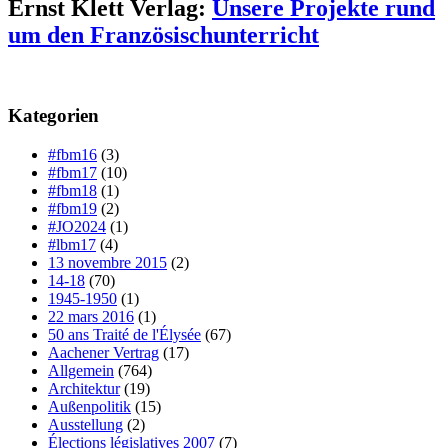
Ernst Klett Verlag:
Unsere Projekte rund
um den Französischunterricht
Kategorien
#fbm16
(3)
#fbm17
(10)
#fbm18
(1)
#fbm19
(2)
#JO2024
(1)
#lbm17
(4)
13 novembre 2015
(2)
14-18
(70)
1945-1950
(1)
22 mars 2016
(1)
50 ans Traité de l'Élysée
(67)
Aachener Vertrag
(17)
Allgemein
(764)
Architektur
(19)
Außenpolitik
(15)
Ausstellung
(2)
Élections législatives 2007
(7)