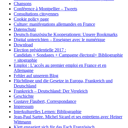
Chansons
Conférence à Montpellier – Tweets
Consultations citoyennes
Cookie policy page
Culture: manifestations allemandes en France
Datenschutz
Deutsch-französische Kooperationen: Unsere Bookmarks
Digital unterrichten – Enseigner avec le numérique
Download
Election présidentielle 2017 :
Candidats + Sondages + Campagne électoral+ Bibliographie
+ sitographie
Emploi : L’accès au premier emploi en France et en
Allemagne
Fehler auf unserem Blog
Flüchtlinge und die Gesetze in Europa, Frankreich und
Deutschland
Frankreich – Deutschland: Der Vergleich
Geschichte
Gustave Flaubert, Correspondance
Impressum
Interkulturelles Lernen: Bibliographie
Jean-Paul Sartre. Michel Sicard et ses entretiens avec Heiner
Wittmann
Klett engagiert sich für das Fach Französisch