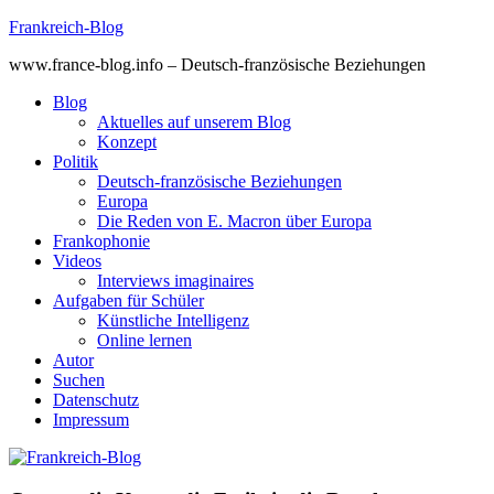
Skip
Frankreich-Blog
to
www.france-blog.info – Deutsch-französische Beziehungen
content
Blog
Aktuelles auf unserem Blog
Konzept
Politik
Deutsch-französische Beziehungen
Europa
Die Reden von E. Macron über Europa
Frankophonie
Videos
Interviews imaginaires
Aufgaben für Schüler
Künstliche Intelligenz
Online lernen
Autor
Suchen
Datenschutz
Impressum