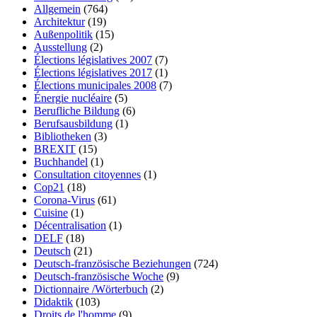
Allgemein
(764)
Architektur
(19)
Außenpolitik
(15)
Ausstellung
(2)
Élections législatives 2007
(7)
Élections législatives 2017
(1)
Élections municipales 2008
(7)
Énergie nucléaire
(5)
Berufliche Bildung
(6)
Berufsausbildung
(1)
Bibliotheken
(3)
BREXIT
(15)
Buchhandel
(1)
Consultation citoyennes
(1)
Cop21
(18)
Corona-Virus
(61)
Cuisine
(1)
Décentralisation
(1)
DELF
(18)
Deutsch
(21)
Deutsch-französische Beziehungen
(724)
Deutsch-französische Woche
(9)
Dictionnaire /Wörterbuch
(2)
Didaktik
(103)
Droits de l'homme
(9)