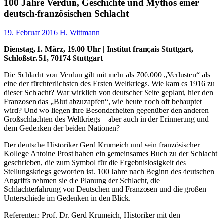
100 Jahre Verdun, Geschichte und Mythos einer
deutsch-französischen Schlacht
19. Februar 2016
H. Wittmann
Dienstag, 1. März, 19.00 Uhr | Institut français Stuttgart,
Schloßstr. 51, 70174 Stuttgart
Die Schlacht von Verdun gilt mit mehr als 700.000 „Verlusten“ als
eine der fürchterlichsten des Ersten Weltkriegs. Wie kam es 1916 zu
dieser Schlacht? War wirklich von deutscher Seite geplant, hier den
Franzosen das „Blut abzuzapfen“, wie heute noch oft behauptet
wird? Und wo liegen ihre Besonderheiten gegenüber den anderen
Großschlachten des Weltkriegs – aber auch in der Erinnerung und
dem Gedenken der beiden Nationen?
Der deutsche Historiker Gerd Krumeich und sein französischer
Kollege Antoine Prost haben ein gemeinsames Buch zu der Schlacht
geschrieben, die zum Symbol für die Ergebnislosigkeit des
Stellungskriegs geworden ist. 100 Jahre nach Beginn des deutschen
Angriffs nehmen sie die Planung der Schlacht, die
Schlachterfahrung von Deutschen und Franzosen und die großen
Unterschiede im Gedenken in den Blick.
Referenten: Prof. Dr. Gerd Krumeich, Historiker mit den