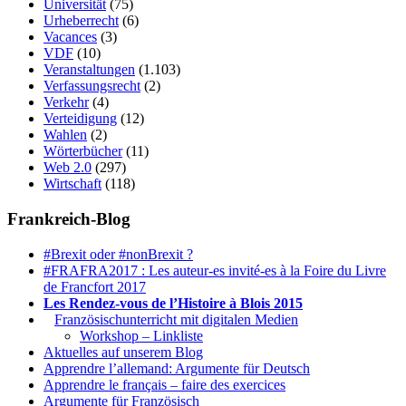
Universität
(75)
Urheberrecht
(6)
Vacances
(3)
VDF
(10)
Veranstaltungen
(1.103)
Verfassungsrecht
(2)
Verkehr
(4)
Verteidigung
(12)
Wahlen
(2)
Wörterbücher
(11)
Web 2.0
(297)
Wirtschaft
(118)
Frankreich-Blog
#Brexit oder #nonBrexit ?
#FRAFRA2017 : Les auteur-es invité-es à la Foire du Livre
de Francfort 2017
Les Rendez-vous de l’Histoire à Blois 2015
1.
Französischunterricht mit digitalen Medien
Workshop – Linkliste
Aktuelles auf unserem Blog
Apprendre l’allemand: Argumente für Deutsch
Apprendre le français – faire des exercices
Argumente für Französisch