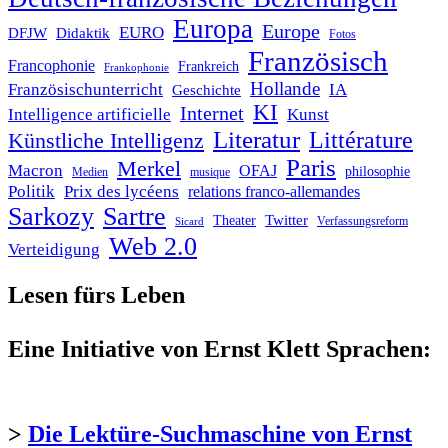
Europa
Europe
EURO
DFJW
Didaktik
Fotos
Französisch
Francophonie
Frankreich
Frankophonie
Hollande
Französischunterricht
IA
Geschichte
KI
Internet
Intelligence artificielle
Kunst
Literatur
Littérature
Künstliche Intelligenz
Paris
Merkel
Macron
OFAJ
philosophie
Medien
musique
Politik
Prix des lycéens
relations franco-allemandes
Sarkozy
Sartre
Twitter
Theater
Verfassungsreform
Sicard
Web 2.0
Verteidigung
Lesen fürs Leben
Eine Initiative von Ernst Klett Sprachen:
>
Die Lektüre-Suchmaschine von Ernst