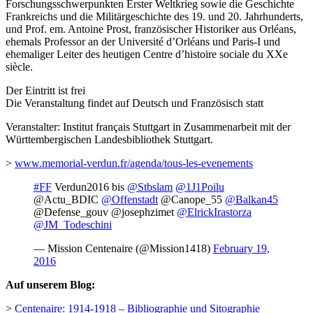
Forschungsschwerpunkten Erster Weltkrieg sowie die Geschichte
Frankreichs und die Militärgeschichte des 19. und 20. Jahrhunderts,
und Prof. em. Antoine Prost, französischer Historiker aus Orléans,
ehemals Professor an der Université d’Orléans und Paris-I und
ehemaliger Leiter des heutigen Centre d’histoire sociale du XXe
siècle.
Der Eintritt ist frei
Die Veranstaltung findet auf Deutsch und Französisch statt
Veranstalter: Institut français Stuttgart in Zusammenarbeit mit der
Württembergischen Landesbibliothek Stuttgart.
>
www.memorial-verdun.fr/agenda/tous-les-evenements
#FF
Verdun2016 bis
@Stbslam
@1J1Poilu
@Actu_BDIC
@Offenstadt
@Canope_55
@Balkan45
@Defense_gouv @josephzimet
@ElrickIrastorza
@JM_Todeschini
— Mission Centenaire (@Mission1418)
February 19,
2016
Auf unserem Blog:
>
Centenaire: 1914-1918 – Bibliographie und Sitographie