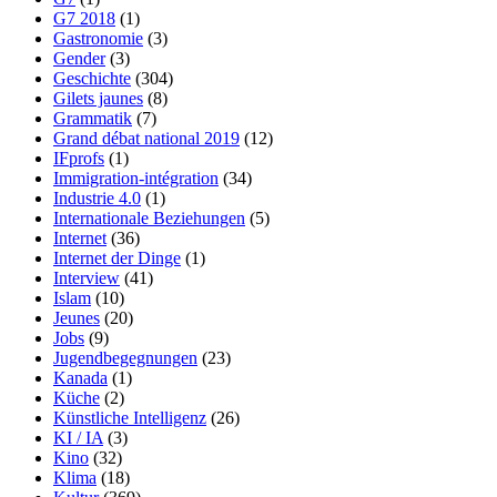
G7 2018
(1)
Gastronomie
(3)
Gender
(3)
Geschichte
(304)
Gilets jaunes
(8)
Grammatik
(7)
Grand débat national 2019
(12)
IFprofs
(1)
Immigration-intégration
(34)
Industrie 4.0
(1)
Internationale Beziehungen
(5)
Internet
(36)
Internet der Dinge
(1)
Interview
(41)
Islam
(10)
Jeunes
(20)
Jobs
(9)
Jugendbegegnungen
(23)
Kanada
(1)
Küche
(2)
Künstliche Intelligenz
(26)
KI / IA
(3)
Kino
(32)
Klima
(18)