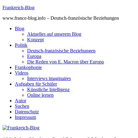
Skip
Frankreich-Blog
to
www.france-blog.info – Deutsch-französische Beziehungen
content
Blog
Aktuelles auf unserem Blog
Konzept
Politik
Deutsch-französische Beziehungen
Europa
Die Reden von E. Macron über Europa
Frankophonie
Videos
Interviews imaginaires
Aufgaben für Schüler
Künstliche Intelligenz
Online lernen
Autor
Suchen
Datenschutz
Impressum