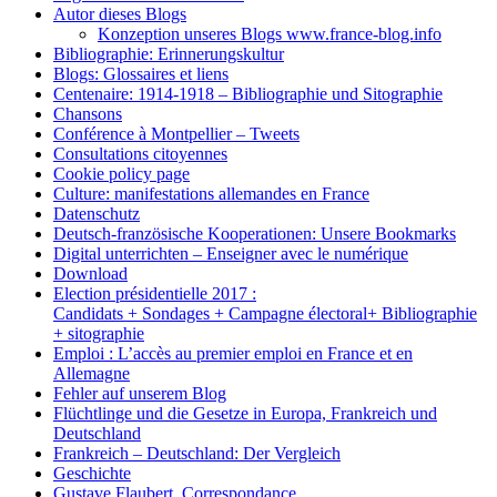
Autor dieses Blogs
Konzeption unseres Blogs www.france-blog.info
Bibliographie: Erinnerungskultur
Blogs: Glossaires et liens
Centenaire: 1914-1918 – Bibliographie und Sitographie
Chansons
Conférence à Montpellier – Tweets
Consultations citoyennes
Cookie policy page
Culture: manifestations allemandes en France
Datenschutz
Deutsch-französische Kooperationen: Unsere Bookmarks
Digital unterrichten – Enseigner avec le numérique
Download
Election présidentielle 2017 :
Candidats + Sondages + Campagne électoral+ Bibliographie
+ sitographie
Emploi : L’accès au premier emploi en France et en
Allemagne
Fehler auf unserem Blog
Flüchtlinge und die Gesetze in Europa, Frankreich und
Deutschland
Frankreich – Deutschland: Der Vergleich
Geschichte
Gustave Flaubert, Correspondance