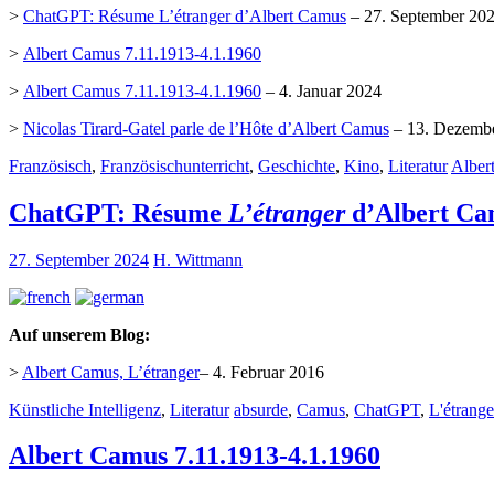
>
ChatGPT: Résume L’étranger d’Albert Camus
– 27. September 20
>
Albert Camus 7.11.1913-4.1.1960
>
Albert Camus 7.11.1913-4.1.1960
– 4. Januar 2024
>
Nicolas Tirard-Gatel parle de l’Hôte d’Albert Camus
– 13. Dezemb
Französisch
,
Französischunterricht
,
Geschichte
,
Kino
,
Literatur
Alber
ChatGPT: Résume
L’étranger
d’Albert Ca
27. September 2024
H. Wittmann
Auf unserem Blog:
>
Albert Camus, L’étranger
– 4. Februar 2016
Künstliche Intelligenz
,
Literatur
absurde
,
Camus
,
ChatGPT
,
L'étrange
Albert Camus 7.11.1913-4.1.1960