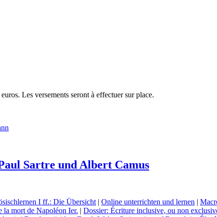
 euros. Les versements seront à effectuer sur place.
ann
Paul Sartre und Albert Camus
sischlernen I ff.: Die Übersicht
|
Online unterrichten und lernen
|
Macro
la mort de Napoléon Ier.
|
Dossier: Écriture inclusive, ou non exclusiv