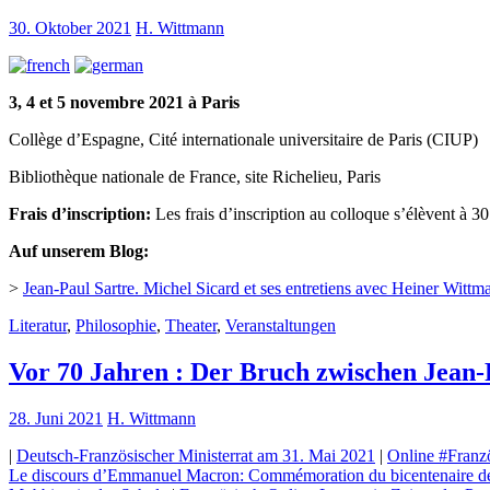
30. Oktober 2021
H. Wittmann
3, 4 et 5 novembre 2021 à Paris
Collège d’Espagne, Cité internationale universitaire de Paris (CIUP)
Bibliothèque nationale de France, site Richelieu, Paris
Frais d’inscription:
Les frais d’inscription au colloque s’élèvent à 30
Auf unserem Blog:
>
Jean-Paul Sartre. Michel Sicard et ses entretiens avec Heiner Wittm
Literatur
,
Philosophie
,
Theater
,
Veranstaltungen
Vor 70 Jahren : Der Bruch zwischen Jean-
28. Juni 2021
H. Wittmann
|
Deutsch-Französischer Ministerrat am 31. Mai 2021
|
Online #Franzö
Le discours d’Emmanuel Macron: Commémoration du bicentenaire de 