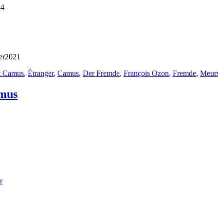
24
er2021
t Camus
,
Étranger
,
Camus
,
Der Fremde
,
François Ozon
,
Fremde
,
Meurs
mus
r