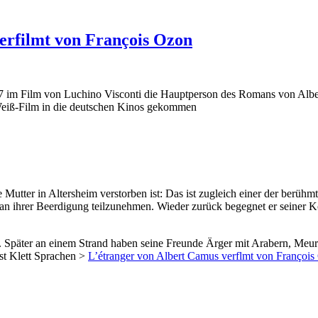
erfilmt von François Ozon
967 im Film von Luchino Visconti die Hauptperson des Romans von Al
Weiß-Film in die deutschen Kinos gekommen
ne Mutter in Altersheim verstorben ist: Das ist zugleich einer der ber
 an ihrer Beerdigung teilzunehmen. Wieder zurück begegnet er seiner
gal. Später an einem Strand haben seine Freunde Ärger mit Arabern, Me
st Klett Sprachen >
L’étranger von Albert Camus verflmt von Françoi