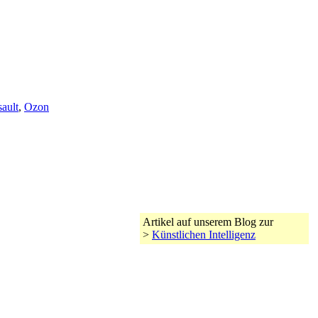
ault
,
Ozon
Artikel auf unserem Blog zur
>
Künstlichen Intelligenz