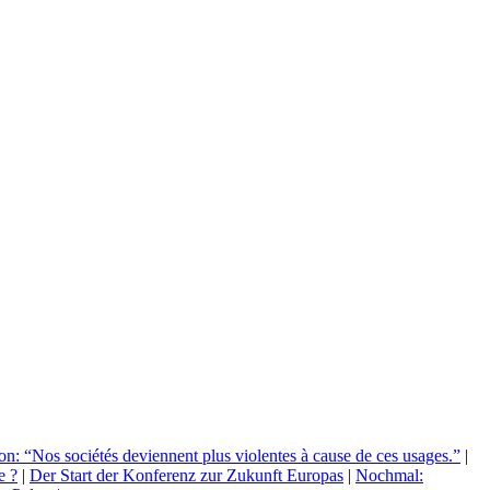
n: “Nos sociétés deviennent plus violentes à cause de ces usages.”
|
e ?
|
Der Start der Konferenz zur Zukunft Europas
|
Nochmal: