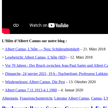
L’Hôte d’Albert Camus sur notre blog :
>
Albert Camus, L’hôte — Neu: Schülerarbeitsheft
– 21. März 2018
>
Lesebericht: Albert Camus, L’hôte (BD)
– 12. März 2018
>
Vor 70 Jahren : Der Bruch zwischen Jean-Paul Sartre und Albert 
>
Dimanche, 24 janvier 2021, 19 h : Nachgefragt: Professeur Lahkim
>
Wiedergelesen: Albert Camus, Die Pest
– 13. Oktober 2020
>
Albert Camus 7.11.1913-4.1.1960
– 4. Januar 2020
Allgemein
,
Französischunterricht
,
Literatur
Albert Camus
,
Camus
,
L'