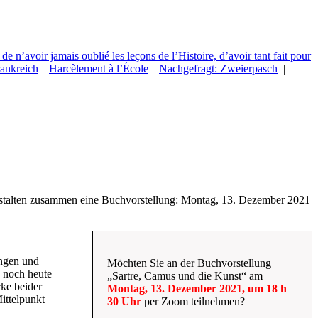
n’avoir jamais oublié les leçons de l’Histoire, d’avoir tant fait pour
ankreich
|
Harcèlement à l’École
|
Nachgefragt: Zweierpasch
|
stalten zusammen eine Buchvorstellung: Montag, 13. Dezember 2021
ungen und
Möchten Sie an der Buchvorstellung
 noch heute
„Sartre, Camus und die Kunst“ am
ke beider
Montag, 13. Dezember 2021, um 18 h
ittelpunkt
30 Uhr
per Zoom teilnehmen?