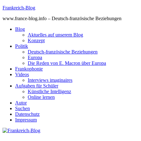
Skip
Frankreich-Blog
to
www.france-blog.info – Deutsch-französische Beziehungen
content
Blog
Aktuelles auf unserem Blog
Konzept
Politik
Deutsch-französische Beziehungen
Europa
Die Reden von E. Macron über Europa
Frankophonie
Videos
Interviews imaginaires
Aufgaben für Schüler
Künstliche Intelligenz
Online lernen
Autor
Suchen
Datenschutz
Impressum