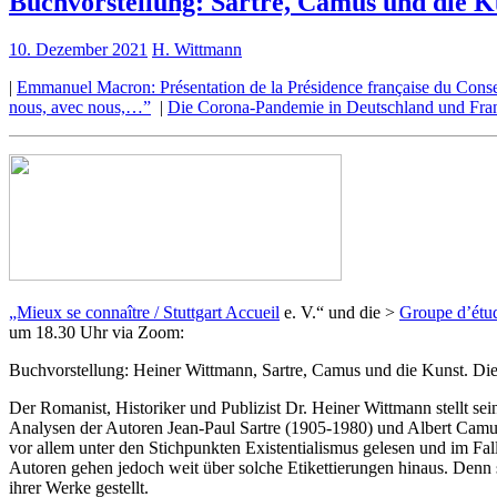
Buchvorstellung: Sartre, Camus und die K
10. Dezember 2021
H. Wittmann
|
Emmanuel Macron: Présentation de la Présidence française du Cons
nous, avec nous,…”
|
Die Corona-Pandemie in Deutschland und Fra
„Mieux se connaître / Stuttgart Accueil
e. V.“ und die >
Groupe d’étud
um 18.30 Uhr via Zoom:
Buchvorstellung: Heiner Wittmann, Sartre, Camus und die Kunst. Die
Der Romanist, Historiker und Publizist Dr. Heiner Wittmann stellt s
Analysen der Autoren Jean-Paul Sartre (1905-1980) und Albert Camu
vor allem unter den Stichpunkten Existentialismus gelesen und im F
Autoren gehen jedoch weit über solche Etikettierungen hinaus. Denn 
ihrer Werke gestellt.