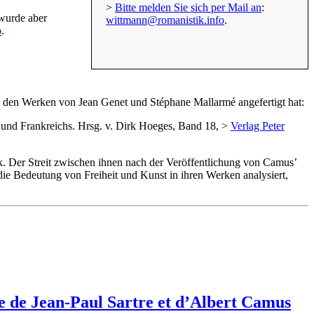
>
Bitte melden Sie sich per Mail an
:
 wurde aber
wittmann@romanistik.info
.
o
.
zu den Werken von Jean Genet und Stéphane Mallarmé angefertigt hat:
ns und Frankreichs. Hrsg. v. Dirk Hoeges, Band 18, >
Verlag Peter
. Der Streit zwischen ihnen nach der Veröffentlichung von Camusʼ
ie Bedeutung von Freiheit und Kunst in ihren Werken analysiert,
re de Jean-Paul Sartre et d’Albert Camus