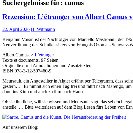
Suchergebnisse für:
camus
Rezension: L’étranger von Albert Camus v
22. April 2026
H. Wittmann
Benjamin Voisin ist der Nachfolger von Marcello Mastroiani, der 1
Neuverfilmung des Schulkassikers von François Ozon als Schwarz-
Albert Camus, >
L’étranger
Texte et documents, 97 Seiten
Originaltext mit Annotationen und Zusatztexten
ISBN 978-3-12-597460-9
Meursault, ein Angestellter in Algier erfährt per Telegramm, dass sei
gestern…“ Er nimmt sich einen Tag frei und fährt nach Marengo, um
dann ins Kino und auch zu ihm nach Hause.
Ob sie ihn liebe, will sie wissen und Meursault sagt, das sei doch e
anstelle. … Bitte weiterlesen auf dem Blog Lesen fürs Leben von Ern
Auf unserem Blog: