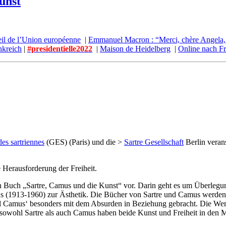
unst
eil de l’Union européenne
|
Emmanuel Macron : “Merci, chère Angela, de 
nkreich
|
#presidentielle2022
|
Maison de Heidelberg
|
Online nach Fr
es sartriennes
(GES) (Paris) und die >
Sartre Gesellschaft
Berlin veran
 Herausforderung der Freiheit.
ein Buch „Sartre, Camus und die Kunst“ vor. Darin geht es um Überleg
s (1913-1960) zur Ästhetik. Die Bücher von Sartre und Camus werden
all Camus‘ besonders mit dem Absurden in Beziehung gebracht. Die Wer
sowohl Sartre als auch Camus haben beide Kunst und Freiheit in den M