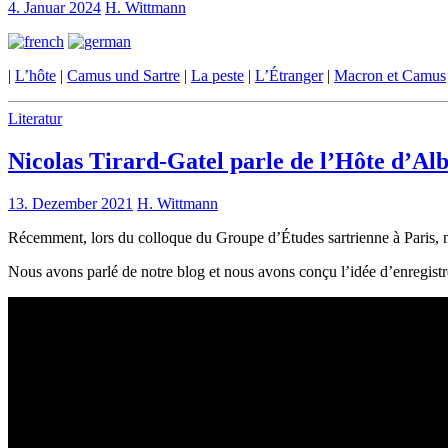
4. Januar 2024
H. Wittmann
|
L’hôte
|
Camus und Sartre
|
La peste
|
L’Étranger
|
Macron et Camus
Literatur
Nicolas Tirard-Gatel parle de l’Hôte d’A
13. Dezember 2021
H. Wittmann
Récemment, lors du colloque du Groupe d’Études sartrienne à Paris, not
Nous avons parlé de notre blog et nous avons conçu l’idée d’enregistr