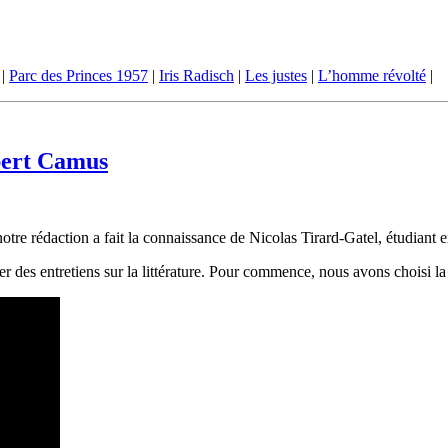
|
Parc des Princes 1957
|
Iris Radisch
|
Les justes
|
L’homme révolté
|
lbert Camus
re rédaction a fait la connaissance de Nicolas Tirard-Gatel, étudiant en
er des entretiens sur la littérature. Pour commence, nous avons choisi l