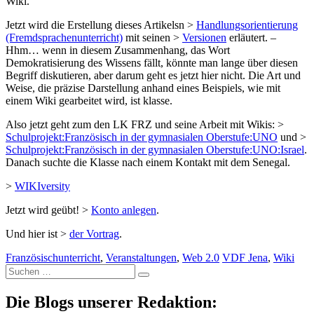
Wiki.“
Jetzt wird die Erstellung dieses Artikelsn >
Handlungsorientierung
(Fremdsprachenunterricht)
mit seinen >
Versionen
erläutert. –
Hhm… wenn in diesem Zusammenhang, das Wort
Demokratisierung des Wissens fällt, könnte man lange über diesen
Begriff diskutieren, aber darum geht es jetzt hier nicht. Die Art und
Weise, die präzise Darstellung anhand eines Beispiels, wie mit
einem Wiki gearbeitet wird, ist klasse.
Also jetzt geht zum den LK FRZ und seine Arbeit mit Wikis: >
Schulprojekt:Französisch in der gymnasialen Oberstufe:UNO
und >
Schulprojekt:Französisch in der gymnasialen Oberstufe:UNO:Israel
.
Danach suchte die Klasse nach einem Kontakt mit dem Senegal.
>
WIKIversity
Jetzt wird geübt! >
Konto anlegen
.
Und hier ist >
der Vortrag
.
Französischunterricht
,
Veranstaltungen
,
Web 2.0
VDF Jena
,
Wiki
Suche
nach:
Die Blogs unserer Redaktion: