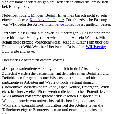
sich oft immer anders als geplant. Jeder der Schüler steuert Wissen
bei. Emergenz…
Nebenbei notiert: Mit dem Begriff Emergnez bin ich nicht so sehr
einverstanden: >
Kollektive Intelligenz
. Die französische Fassung
von WIkipedia des Artikel
Intelligence collective
ist ungleich besser.
Jezt wird dieses Prinzip auf Web 2.0 übertragen. (Das ist eine prima
Idee für diesen Vortrag.) Jetzt wird erkllärt, was ein Wiki ist. Mir
gefällt diese präzise Vorgehensweise. Jezt ein kurzer Film über das
Prinzip einer Wiki-Website: Hier ist eine Beispiel: >
WIKIversity
.
Edit, write and save.
Hier ist das Abstract zu diesem Vortrag:
„Das praxisorientierte Atelier gliedert sich in drei Abschnitte:
Zunächst werden die Teilnehmer mit den relevanten Begriffen und
Definitionen für gemeinsame Wissenskonstruktion und für
partizipatives Arbeiten mit Web 2.0-Tools vertraut gemacht
(„kollektive“ Wissenskonstruktion, Open Source, Emergenz, Wikis
etc.). In einer zweiten Phase werden die technischen Potentiale von
Wikis anhand von fremdsprachendidaktischen Beispielen aus
Wikipedia sowie von unterrichtspraktischen Projekten aus
Wikiversity exemplifiziert. Im dritten Teil des Ateliers legen die
Teilnehmer eigene Benutzerseiten an und erstellen gemeinsam