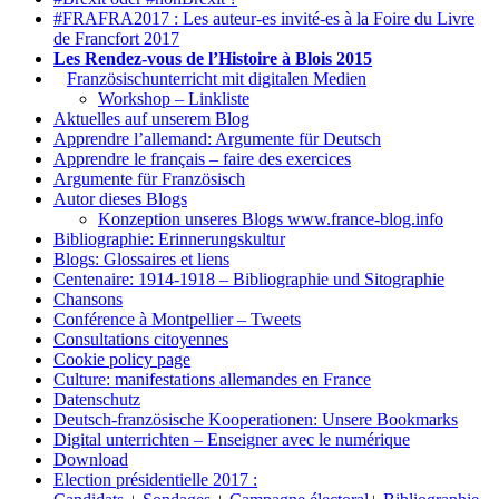
#FRAFRA2017 : Les auteur-es invité-es à la Foire du Livre
de Francfort 2017
Les Rendez-vous de l’Histoire à Blois 2015
1.
Französischunterricht mit digitalen Medien
Workshop – Linkliste
Aktuelles auf unserem Blog
Apprendre l’allemand: Argumente für Deutsch
Apprendre le français – faire des exercices
Argumente für Französisch
Autor dieses Blogs
Konzeption unseres Blogs www.france-blog.info
Bibliographie: Erinnerungskultur
Blogs: Glossaires et liens
Centenaire: 1914-1918 – Bibliographie und Sitographie
Chansons
Conférence à Montpellier – Tweets
Consultations citoyennes
Cookie policy page
Culture: manifestations allemandes en France
Datenschutz
Deutsch-französische Kooperationen: Unsere Bookmarks
Digital unterrichten – Enseigner avec le numérique
Download
Election présidentielle 2017 :