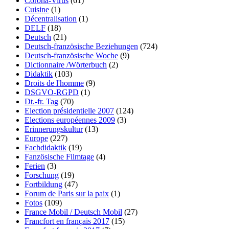
Corona-Virus
(61)
Cuisine
(1)
Décentralisation
(1)
DELF
(18)
Deutsch
(21)
Deutsch-französische Beziehungen
(724)
Deutsch-französische Woche
(9)
Dictionnaire /Wörterbuch
(2)
Didaktik
(103)
Droits de l'homme
(9)
DSGVO-RGPD
(1)
Dt.-fr. Tag
(70)
Election présidentielle 2007
(124)
Elections européennes 2009
(3)
Erinnerungskultur
(13)
Europe
(227)
Fachdidaktik
(19)
Fanzösische Filmtage
(4)
Ferien
(3)
Forschung
(19)
Fortbildung
(47)
Forum de Paris sur la paix
(1)
Fotos
(109)
France Mobil / Deutsch Mobil
(27)
Francfort en français 2017
(15)