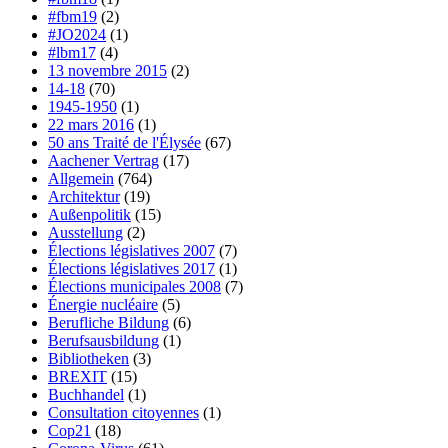
#fbm19
(2)
#JO2024
(1)
#lbm17
(4)
13 novembre 2015
(2)
14-18
(70)
1945-1950
(1)
22 mars 2016
(1)
50 ans Traité de l'Élysée
(67)
Aachener Vertrag
(17)
Allgemein
(764)
Architektur
(19)
Außenpolitik
(15)
Ausstellung
(2)
Élections législatives 2007
(7)
Élections législatives 2017
(1)
Élections municipales 2008
(7)
Énergie nucléaire
(5)
Berufliche Bildung
(6)
Berufsausbildung
(1)
Bibliotheken
(3)
BREXIT
(15)
Buchhandel
(1)
Consultation citoyennes
(1)
Cop21
(18)