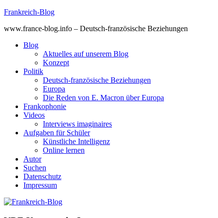
Skip
Frankreich-Blog
to
www.france-blog.info – Deutsch-französische Beziehungen
content
Blog
Aktuelles auf unserem Blog
Konzept
Politik
Deutsch-französische Beziehungen
Europa
Die Reden von E. Macron über Europa
Frankophonie
Videos
Interviews imaginaires
Aufgaben für Schüler
Künstliche Intelligenz
Online lernen
Autor
Suchen
Datenschutz
Impressum