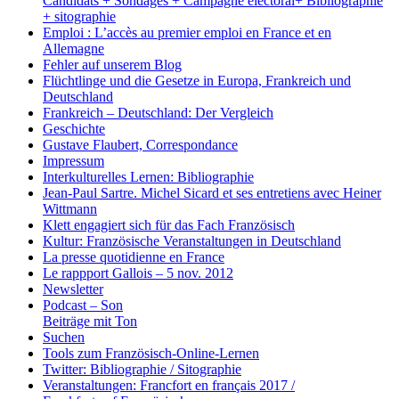
Candidats + Sondages + Campagne électoral+ Bibliographie
+ sitographie
Emploi : L’accès au premier emploi en France et en
Allemagne
Fehler auf unserem Blog
Flüchtlinge und die Gesetze in Europa, Frankreich und
Deutschland
Frankreich – Deutschland: Der Vergleich
Geschichte
Gustave Flaubert, Correspondance
Impressum
Interkulturelles Lernen: Bibliographie
Jean-Paul Sartre. Michel Sicard et ses entretiens avec Heiner
Wittmann
Klett engagiert sich für das Fach Französisch
Kultur: Französische Veranstaltungen in Deutschland
La presse quotidienne en France
Le rappport Gallois – 5 nov. 2012
Newsletter
Podcast – Son
Beiträge mit Ton
Suchen
Tools zum Französisch-Online-Lernen
Twitter: Bibliographie / Sitographie
Veranstaltungen: Francfort en français 2017 /