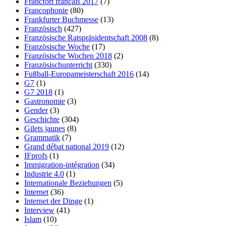
Francfort français 2017
(7)
Francophonie
(80)
Frankfurter Buchmesse
(13)
Französisch
(427)
Französische Ratspräsidentschaft 2008
(8)
Französische Woche
(17)
Französische Wochen 2018
(2)
Französischunterricht
(330)
Fußball-Europameisterschaft 2016
(14)
G7
(1)
G7 2018
(1)
Gastronomie
(3)
Gender
(3)
Geschichte
(304)
Gilets jaunes
(8)
Grammatik
(7)
Grand débat national 2019
(12)
IFprofs
(1)
Immigration-intégration
(34)
Industrie 4.0
(1)
Internationale Beziehungen
(5)
Internet
(36)
Internet der Dinge
(1)
Interview
(41)
Islam
(10)