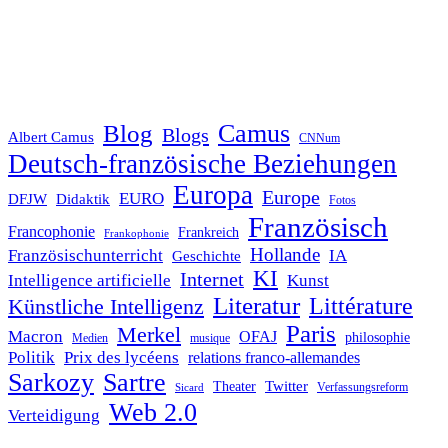
Blog
Camus
Blogs
Albert Camus
CNNum
Deutsch-französische Beziehungen
Europa
Europe
EURO
DFJW
Didaktik
Fotos
Französisch
Francophonie
Frankreich
Frankophonie
Hollande
Französischunterricht
IA
Geschichte
KI
Internet
Intelligence artificielle
Kunst
Literatur
Littérature
Künstliche Intelligenz
Paris
Merkel
Macron
OFAJ
philosophie
Medien
musique
Politik
Prix des lycéens
relations franco-allemandes
Sarkozy
Sartre
Twitter
Theater
Verfassungsreform
Sicard
Web 2.0
Verteidigung