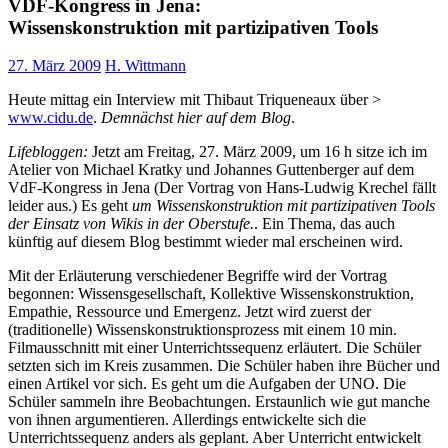
VDF-Kongress in Jena:
Wissenskonstruktion mit partizipativen Tools
27. März 2009
H. Wittmann
Heute mittag ein Interview mit Thibaut Triqueneaux über >
www.cidu.de
.
Demnächst hier auf dem Blog
.
Lifebloggen:
Jetzt am Freitag, 27. März 2009, um 16 h sitze ich im
Atelier von Michael Kratky und Johannes Guttenberger auf dem
VdF-Kongress in Jena (Der Vortrag von Hans-Ludwig Krechel fällt
leider aus.) Es geht
um Wissenskonstruktion mit partizipativen Tools
der Einsatz von Wikis in der Oberstufe.
. Ein Thema, das auch
künftig auf diesem Blog bestimmt wieder mal erscheinen wird.
Mit der Erläuterung verschiedener Begriffe wird der Vortrag
begonnen: Wissensgesellschaft, Kollektive Wissenskonstruktion,
Empathie, Ressource und Emergenz. Jetzt wird zuerst der
(traditionelle) Wissenskonstruktionsprozess mit einem 10 min.
Filmausschnitt mit einer Unterrichtssequenz erläutert. Die Schüler
setzten sich im Kreis zusammen. Die Schüler haben ihre Bücher und
einen Artikel vor sich. Es geht um die Aufgaben der UNO. Die
Schüler sammeln ihre Beobachtungen. Erstaunlich wie gut manche
von ihnen argumentieren. Allerdings entwickelte sich die
Unterrichtssequenz anders als geplant. Aber Unterricht entwickelt