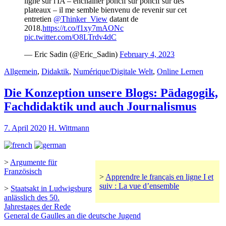
ligne sur l'IA – enchaîner poncif sur poncif sur des
plateaux – il me semble bienvenu de revenir sur cet
entretien
@Thinker_View
datant de
2018.
https://t.co/f1xy7mAONc
pic.twitter.com/O8LTrdv4dC
— Eric Sadin (@Eric_Sadin)
February 4, 2023
Allgemein
,
Didaktik
,
Numérique/Digitale Welt
,
Online Lernen
Die Konzeption unsere Blogs: Pädagogik,
Fachdidaktik und auch Journalismus
7. April 2020
H. Wittmann
>
Argumente für
Französisch
>
Apprendre le français en ligne I et
suiv : La vue d’ensemble
>
Staatsakt in Ludwigsburg
anlässlich des 50.
Jahrestages der Rede
General de Gaulles an die deutsche Jugend