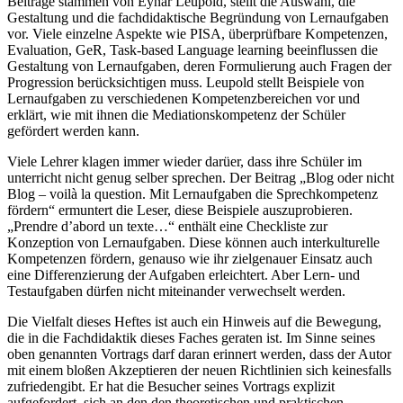
Beiträge stammen von Eynar Leupold, stellt die Auswahl, die
Gestaltung und die fachdidaktische Begründung von Lernaufgaben
vor. Viele einzelne Aspekte wie PISA, überprüfbare Kompetenzen,
Evaluation, GeR, Task-based Language learning beeinflussen die
Gestaltung von Lernaufgaben, deren Formulierung auch Fragen der
Progression berücksichtigen muss. Leupold stellt Beispiele von
Lernaufgaben zu verschiedenen Kompetenzbereichen vor und
erklärt, wie mit ihnen die Mediationskompetenz der Schüler
gefördert werden kann.
Viele Lehrer klagen immer wieder darüer, dass ihre Schüler im
unterricht nicht genug selber sprechen. Der Beitrag „Blog oder nicht
Blog – voilà la question. Mit Lernaufgaben die Sprechkompetenz
fördern“ ermuntert die Leser, diese Beispiele auszuprobieren.
„Prendre d’abord un texte…“ enthält eine Checkliste zur
Konzeption von Lernaufgaben. Diese können auch interkulturelle
Kompetenzen fördern, genauso wie ihr zielgenauer Einsatz auch
eine Differenzierung der Aufgaben erleichtert. Aber Lern- und
Testaufgaben dürfen nicht miteinander verwechselt werden.
Die Vielfalt dieses Heftes ist auch ein Hinweis auf die Bewegung,
die in die Fachdidaktik dieses Faches geraten ist. Im Sinne seines
oben genannten Vortrags darf daran erinnert werden, dass der Autor
mit einem bloßen Akzeptieren der neuen Richtlinien sich keinesfalls
zufriedengibt. Er hat die Besucher seines Vortrags explizit
aufgefordert, sich an den den theoretischen und praktischen