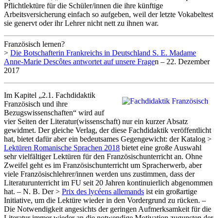
Pflichtlektüre für die Schüler/innen die ihre künftige
Arbeitsversicherung einfach so aufgeben, weil der letzte Vokabeltest
sie genervt oder ihr Lehrer nicht nett zu ihnen war.
Französisch lernen?
>
Die Botschafterin Frankreichs in Deutschland S. E. Madame
Anne-Marie Descôtes antwortet auf unsere Frage
n – 22. Dezember
2017
Im Kapitel „2.1. Fachdidaktik
Französisch und ihre
Bezugswissenschaften“ wird auf
vier Seiten der Literatur(wissenschaft) nur ein kurzer Absatz
gewidmet. Der gleiche Verlag, der diese Fachdidaktik veröffentlicht
hat, bietet dafür aber ein bedeutsames Gegengewicht: der Katalog >
Lektüren Romanische Sprachen 2018
bietet eine große Auswahl
sehr vielfältiger Lektüren für den Französischunterricht an. Ohne
Zweifel geht es im Französischunterricht um Spracherwerb, aber
viele Französischlehrer/innen werden uns zustimmen, dass der
Literaturunterricht im FU seit 20 Jahren kontinuierlich abgenommen
hat. – N. B. Der >
Prix des lycéens allemands
ist ein großartige
Initiative, um die Lektüre wieder in den Vordergrund zu rücken. –
Die Notwendigkeit angesichts der geringen Aufmerksamkeit für die
Literatur immer wieder an die notwendige Motivation zugunsten der