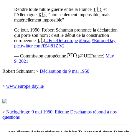
Rendre toute future guerre entre la France 🇫🇷 et
l'Allemagne 🇩🇪 "non seulement impensable, mais
matériellement impossible"
Ce jour, 1950, Robert Schuman prononce la déclaration
qui porte son nom : c'est le début de la construction
européenne 🇪🇺
#FeteDeLeurope
#9mai
#EuropeDay
pic.twitter.com/fZ4j81Zfy2
— Commission européenne 🇪🇺 (@UEFrance)
May
9, 2021
Robert Schuman: >
Déclaration du 9 mai 1950
>
www.europe-day.lu/
>
Nachgefragt: 9 mai 1950. Etienne Deschamps répond à nos
questions