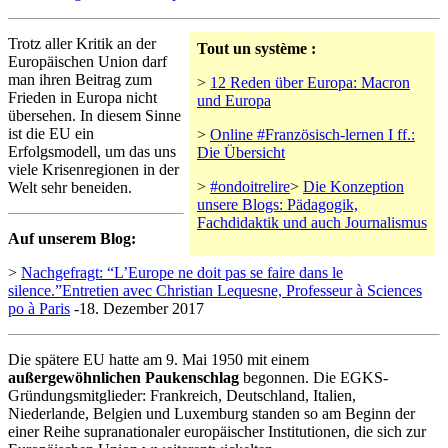
Trotz aller Kritik an der
Tout un système :
Europäischen Union darf
man ihren Beitrag zum
>
12 Reden über Europa: Macron
Frieden in Europa nicht
und Europa
übersehen. In diesem Sinne
ist die EU ein
>
Online #Französisch-lernen I ff.:
Erfolgsmodell, um das uns
Die Übersicht
viele Krisenregionen in der
>
#ondoitrelire
>
Die Konzeption
Welt sehr beneiden.
unsere Blogs: Pädagogik,
Fachdidaktik und auch Journalismus
Auf unserem Blog:
>
Nachgefragt: “L’Europe ne doit pas se faire dans le
silence.”Entretien avec Christian Lequesne, Professeur à Sciences
po à Paris
-18. Dezember 2017
Die spätere EU hatte am 9. Mai 1950 mit einem
außergewöhnlichen Paukenschlag
begonnen. Die EGKS-
Gründungsmitglieder: Frankreich, Deutschland, Italien,
Niederlande, Belgien und Luxemburg standen so am Beginn der
einer Reihe supranationaler europäischer Institutionen, die sich zur