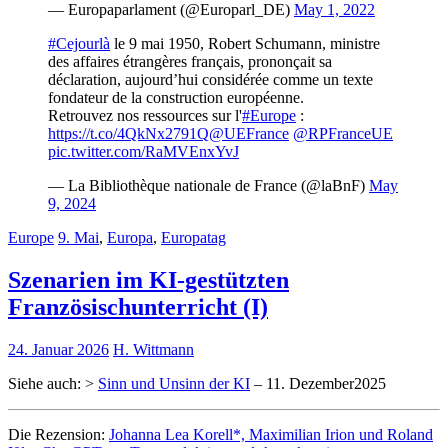
— Europaparlament (@Europarl_DE)
May 1, 2022
#Cejourlà
le 9 mai 1950, Robert Schumann, ministre
des affaires étrangères français, prononçait sa
déclaration, aujourd’hui considérée comme un texte
fondateur de la construction européenne.
Retrouvez nos ressources sur l'
#Europe
:
https://t.co/4QkNx2791Q
@UEFrance
@RPFranceUE
pic.twitter.com/RaMVEnxYvJ
— La Bibliothèque nationale de France (@laBnF)
May
9, 2024
Europe
9. Mai
,
Europa
,
Europatag
Szenarien im KI-gestützten
Französischunterricht (I)
24. Januar 2026
H. Wittmann
Siehe auch: >
Sinn und Unsinn der KI
– 11. Dezember2025
Die Rezension:
Johanna Lea Korell*, Maximilian Irion und Roland