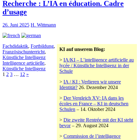
Recherche : L’IA en éducation. Cadre
d’usage
26. Juni 2025
H. Wittmann
Fachdidaktik
,
Fortbildung
,
KI auf unserem Blog:
Französischunterricht
,
Künstliche Intelligenz
>
IA/KI – L’intelligence artificielle au
Intelligence articiielle
,
lycée / Künstliche Intelligenz in der
Künstliche Intelligenz
Schule
1
2
3
…
12
»
>
IA / KI : Verlieren wir unsere
Identität?
26. Dezember 2024
>
Der Vergleich XV: IA dans les
écoles en France – KI in deutschen
Schulen
– 14. Oktober 2024
>
Die zweite Rentrée mit der KI steht
bevor
– 29. August 2024
>
Commission de l’intelligence