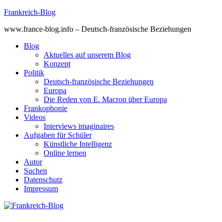
Skip
Frankreich-Blog
to
www.france-blog.info – Deutsch-französische Beziehungen
content
Blog
Aktuelles auf unserem Blog
Konzept
Politik
Deutsch-französische Beziehungen
Europa
Die Reden von E. Macron über Europa
Frankophonie
Videos
Interviews imaginaires
Aufgaben für Schüler
Künstliche Intelligenz
Online lernen
Autor
Suchen
Datenschutz
Impressum