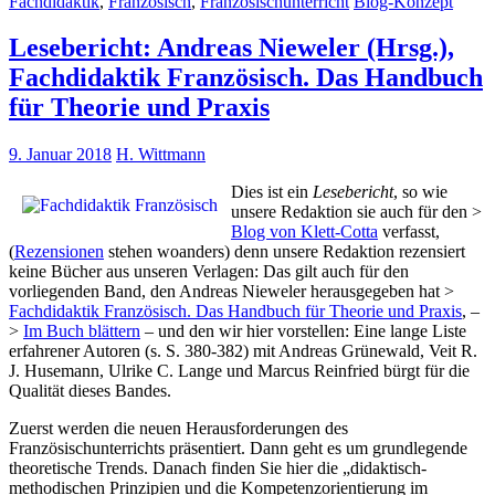
Fachdidaktik
,
Französisch
,
Französischunterricht
Blog-Konzept
Lesebericht: Andreas Nieweler (Hrsg.),
Fachdidaktik Französisch. Das Handbuch
für Theorie und Praxis
9. Januar 2018
H. Wittmann
Dies ist ein
Lesebericht
, so wie
unsere Redaktion sie auch für den >
Blog von Klett-Cotta
verfasst,
(
Rezensionen
stehen woanders) denn unsere Redaktion rezensiert
keine Bücher aus unseren Verlagen: Das gilt auch für den
vorliegenden Band, den Andreas Nieweler herausgegeben hat >
Fachdidaktik Französisch. Das Handbuch für Theorie und Praxis
, –
>
Im Buch blättern
– und den wir hier vorstellen: Eine lange Liste
erfahrener Autoren (s. S. 380-382) mit Andreas Grünewald, Veit R.
J. Husemann, Ulrike C. Lange und Marcus Reinfried bürgt für die
Qualität dieses Bandes.
Zuerst werden die neuen Herausforderungen des
Französischunterrichts präsentiert. Dann geht es um grundlegende
theoretische Trends. Danach finden Sie hier die „didaktisch-
methodischen Prinzipien und die Kompetenzorientierung im