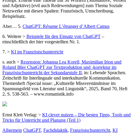
Prompt: Erstelle eine Tabelle mit 30 Wörtern (Substantive, Verben
und Adjektive) [evtl auch Redewendungen] zum Thema Soziale
Netzwerke mit diesen Spalten: Französisch, Umschreibung,
Beispielsatz.
Aber… 5.
ChatGPT: Résume L’étranger d’Albert Camus
6. Weitere >
Beispiele für den Einsatz von ChatGPT
–
einschließlich der hier vorgestellten Nr. 1.
7. >
KI im Französischunterricht
s. auch >
Rezension: Johanna Lea Korell, Maximilian Irion und
Roland Ißler ChatGPT zur Textproduktion und -korrektur im
Französischunterricht der Sekundarstufe II
, in: Lebende Sprachen.
Zeitschrift für Interlinguale und interkulturelle Kommunikation.
Themenheft /Special issue: „Kulturelle Missverständnisse im
Spannungsfeld von Literatur und Linguistik“, 2025, Band 70, Heft
2, S. 538-563. – www.romanistik.info
Ernst Klett Verlag: >
KI clever nutzen – Die besten Tipps, Tools und
Tricks für Unterricht und Planung (Teil 1)
Allgemein
ChatGPT
,
Fachdidaktik
,
Französischunterricht
,
KI