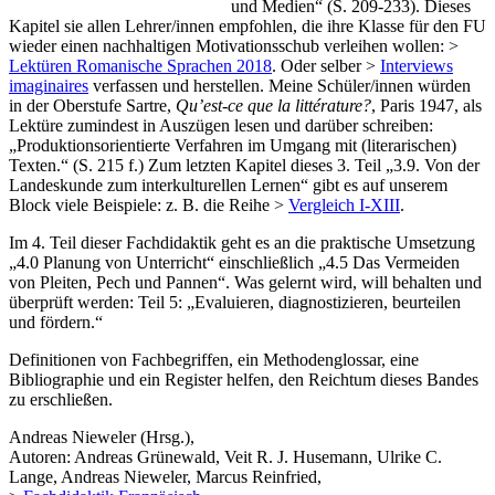
und Medien“ (S. 209-233). Dieses
Kapitel sie allen Lehrer/innen empfohlen, die ihre Klasse für den FU
wieder einen nachhaltigen Motivationsschub verleihen wollen: >
Lektüren Romanische Sprachen 2018
. Oder selber >
Interviews
imaginaires
verfassen und herstellen. Meine Schüler/innen würden
in der Oberstufe Sartre,
Qu’est-ce que la littérature?
, Paris 1947, als
Lektüre zumindest in Auszügen lesen und darüber schreiben:
„Produktionsorientierte Verfahren im Umgang mit (literarischen)
Texten.“ (S. 215 f.) Zum letzten Kapitel dieses 3. Teil „3.9. Von der
Landeskunde zum interkulturellen Lernen“ gibt es auf unserem
Block viele Beispiele: z. B. die Reihe >
Vergleich I-XIII
.
Im 4. Teil dieser Fachdidaktik geht es an die praktische Umsetzung
„4.0 Planung von Unterricht“ einschließlich „4.5 Das Vermeiden
von Pleiten, Pech und Pannen“. Was gelernt wird, will behalten und
überprüft werden: Teil 5: „Evaluieren, diagnostizieren, beurteilen
und fördern.“
Definitionen von Fachbegriffen, ein Methodenglossar, eine
Bibliographie und ein Register helfen, den Reichtum dieses Bandes
zu erschließen.
Andreas Nieweler (Hrsg.),
Autoren: Andreas Grünewald, Veit R. J. Husemann, Ulrike C.
Lange, Andreas Nieweler, Marcus Reinfried,