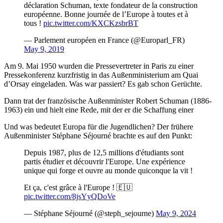
déclaration Schuman, texte fondateur de la construction
européenne. Bonne journée de l’Europe à toutes et à
tous !
pic.twitter.com/KXCKzsbrBT
— Parlement européen en France (@Europarl_FR)
May 9, 2019
Am 9. Mai 1950 wurden die Pressevertreter in Paris zu einer
Pressekonferenz kurzfristig in das Außenministerium am Quai
d’Orsay eingeladen. Was war passiert? Es gab schon Gerüchte.
Dann trat der französische Außenminister Robert Schuman (1886-
1963) ein und hielt eine Rede, mit der er die Schaffung einer
Und was bedeutet Europa für die Jugendlichen? Der frühere
Außenminister Stéphane Séjourné brachte es auf den Punkt:
Depuis 1987, plus de 12,5 millions d'étudiants sont
partis étudier et découvrir l'Europe. Une expérience
unique qui forge et ouvre au monde quiconque la vit !
Et ça, c'est grâce à l'Europe ! 🇪🇺
pic.twitter.com/8jsYyQDoVe
— Stéphane Séjourné (@steph_sejourne)
May 9, 2024