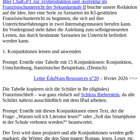
Ißler ChatGPT zur Textproduktion und -korrektur im
Französischunterricht der Sekundarstufe II
brachte unsere Redaktion
auf die Idee, hier eine Serie zu Szenarien im KI-gestützten
Französischunterricht zu beginnen, die sich auf ihre
Unterrichtserfahrungen in zwei Internatsgymnasien berufen kann.
Im Vordergrund steht dabei die Anleitung zum selbstgesteuerten
Lernen, das durch bestimmte Szenarien im Unterricht befördert
werden kann.
1. Konjunktionen lernen und anwenden
Prompt: Erstelle eine Tabelle mit 15 Konjunktionen: Konjunktion,
Umschreibung, französischer Beispielsatz, (Deutsch)
Lettre ÉduNum Ressources n°20
– février 2026 >>>
Die Tabelle kopieren sich die Schüler in Ihr (digitales)
Französischheft – war ganz einfach auf
Schloss Bieberstein
, da alle
Schüler nahezu ausschließlich mit dem IPad arbeiten.
Prompt: Erstelle mit diesen Konjunktionen einen Text, der die
Frage: „Warum soll ich Literatur lesen?“ oder „Soll das Smartphone
in der Schule verboten werden?“ beantwortet.
Der Text wird dann projiziert und alle Konjunktionen werden gelb
markiert, die Wörter, die den Sinn tragen: Roman, lesen, Leser, etc.