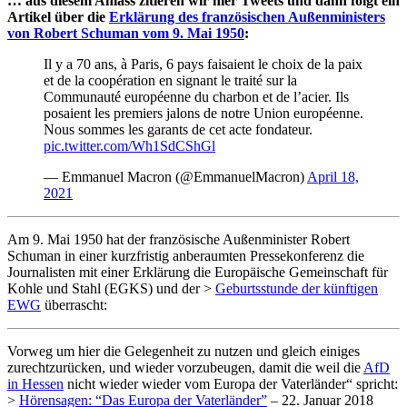
… aus diesem Anlass zitieren wir hier Tweets und dann folgt ein
Artikel über die
Erklärung des französischen Außenministers
von Robert Schuman vom 9. Mai 1950
:
Il y a 70 ans, à Paris, 6 pays faisaient le choix de la paix
et de la coopération en signant le traité sur la
Communauté européenne du charbon et de l’acier. Ils
posaient les premiers jalons de notre Union européenne.
Nous sommes les garants de cet acte fondateur.
pic.twitter.com/Wh1SdCShGl
— Emmanuel Macron (@EmmanuelMacron)
April 18,
2021
Am 9. Mai 1950 hat der französische Außenminister Robert
Schuman in einer kurzfristig anberaumten Pressekonferenz die
Journalisten mit einer Erklärung die Europäische Gemeinschaft für
Kohle und Stahl (EGKS) und der >
Geburtsstunde der künftigen
EWG
überrascht:
Vorweg um hier die Gelegenheit zu nutzen und gleich einiges
zurechtzurücken, und wieder vorzubeugen, damit die weil die
AfD
in Hessen
nicht wieder wieder vom Europa der Vaterländer“ spricht:
>
Hörensagen: “Das Europa der Vaterländer”
– 22. Januar 2018