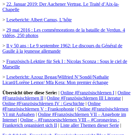
>
22. Januar 2019: Der Aachener Vertrag. Le Traité d’Aix-la-
Chapelle
>
Lesebericht: Albert Camus, L’hôte
>
29 mai 2016 : Les commémorations de la bataille de Verdun. 4
vidéos, 250 photos
>
Il y 50 ans : Le 9 septembre 1962: Le discours du Général de
Gaulle à la jeunesse allemande
>
Französisch-Lektüre für Sek I : Nicolas Sconza : Sous le ciel de
Marseille
>
Lesebericht: Azouz Begag/Wilfried N’Sondé/Nathalie
Licard/Lorène Lemor/ Mfa Kera: Mon premier échange
Übersicht über diese Serie:
|
Online #Französischlernen I
|
Online
#Französischlernen II
|
Online #Französischlernen III Literatur
|
Online #Französischlernen IV : Geschichte
|
Online
#Französischlernen V : Frankophonie
|
Online #Französischlernen
VI mit Aufgaben
|
Online #Französischlernen VII – Angebote im
Internet
|
Online – #Franzoesischlernen VIII – #Coronavirus :
Frankreich organisiert sich II
|
Liste aller Themen dieser Serie
|