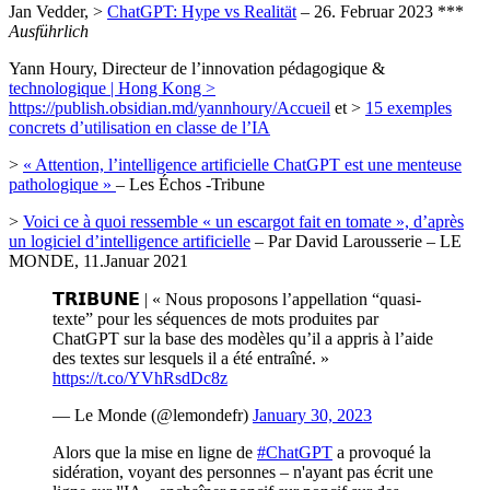
Jan Vedder, >
ChatGPT: Hype vs Realität
– 26. Februar 2023 ***
Ausführlich
Yann Houry, Directeur de l’innovation pédagogique &
technologique | Hong Kong >
https://publish.obsidian.md/yannhoury/Accueil
et >
15 exemples
concrets d’utilisation en classe de l’IA
>
« Attention, l’intelligence artificielle ChatGPT est une menteuse
pathologique »
– Les Échos -Tribune
>
Voici ce à quoi ressemble « un escargot fait en tomate », d’après
un logiciel d’intelligence artificielle
– Par David Larousserie – LE
MONDE, 11.Januar 2021
𝗧𝗥𝗜𝗕𝗨𝗡𝗘 | « Nous proposons l’appellation “quasi-
texte” pour les séquences de mots produites par
ChatGPT sur la base des modèles qu’il a appris à l’aide
des textes sur lesquels il a été entraîné. »
https://t.co/YVhRsdDc8z
— Le Monde (@lemondefr)
January 30, 2023
Alors que la mise en ligne de
#ChatGPT
a provoqué la
sidération, voyant des personnes – n'ayant pas écrit une