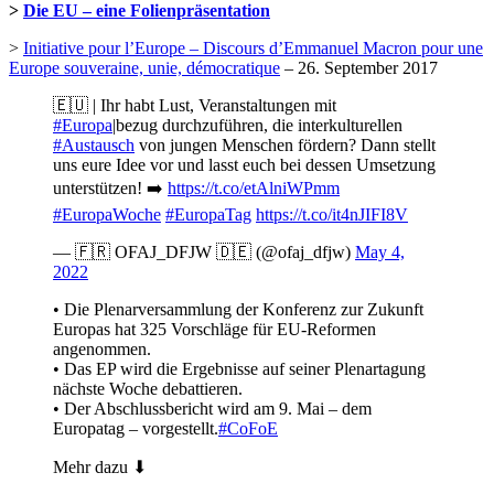
>
Die EU – eine Folienpräsentation
>
Initiative pour l’Europe – Discours d’Emmanuel Macron pour une
Europe souveraine, unie, démocratique
– 26. September 2017
🇪🇺 | Ihr habt Lust, Veranstaltungen mit
#Europa
|bezug durchzuführen, die interkulturellen
#Austausch
von jungen Menschen fördern? Dann stellt
uns eure Idee vor und lasst euch bei dessen Umsetzung
unterstützen! ➡️
https://t.co/etAlniWPmm
#EuropaWoche
#EuropaTag
https://t.co/it4nJIFI8V
— 🇫🇷 OFAJ_DFJW 🇩🇪 (@ofaj_dfjw)
May 4,
2022
• Die Plenarversammlung der Konferenz zur Zukunft
Europas hat 325 Vorschläge für EU-Reformen
angenommen.
• Das EP wird die Ergebnisse auf seiner Plenartagung
nächste Woche debattieren.
• Der Abschlussbericht wird am 9. Mai – dem
Europatag – vorgestellt.
#CoFoE
Mehr dazu ⬇