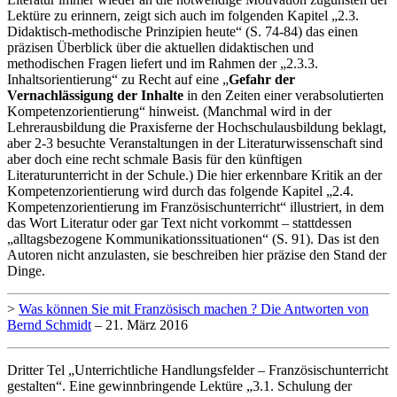
Lektüre zu erinnern, zeigt sich auch im folgenden Kapitel „2.3.
Didaktisch-methodische Prinzipien heute“ (S. 74-84) das einen
präzisen Überblick über die aktuellen didaktischen und
methodischen Fragen liefert und im Rahmen der „2.3.3.
Inhaltsorientierung“ zu Recht auf eine „
Gefahr der
Vernachlässigung der Inhalte
in den Zeiten einer verabsolutierten
Kompetenzorientierung“ hinweist. (Manchmal wird in der
Lehrerausbildung die Praxisferne der Hochschulausbildung beklagt,
aber 2-3 besuchte Veranstaltungen in der Literaturwissenschaft sind
aber doch eine recht schmale Basis für den künftigen
Literaturunterricht in der Schule.) Die hier erkennbare Kritik an der
Kompetenzorientierung wird durch das folgende Kapitel „2.4.
Kompetenzorientierung im Französischunterricht“ illustriert, in dem
das Wort Literatur oder gar Text nicht vorkommt – stattdessen
„alltagsbezogene Kommunikationssituationen“ (S. 91). Das ist den
Autoren nicht anzulasten, sie beschreiben hier präzise den Stand der
Dinge.
>
Was können Sie mit Französisch machen ? Die Antworten von
Bernd Schmidt
– 21. März 2016
Dritter Tel „Unterrichtliche Handlungsfelder – Französischunterricht
gestalten“. Eine gewinnbringende Lektüre „3.1. Schulung der