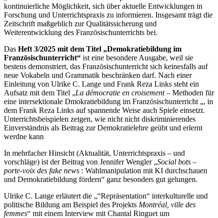
kontinuierliche Möglichkeit, sich über aktuelle Entwicklungen in
Forschung und Unterrichtspraxis zu informieren. Insgesamt trägt die
Zeitschrift maßgeblich zur Qualitätssicherung und
Weiterentwicklung des Französischunterrichts bei.
Das
Heft 3/2025 mit dem Titel „Demokratiebildung im
Französischunterricht“
ist eine besondere Ausgabe, weil sie
bestens demonstriert, das Französischunterricht sich keinesfalls auf
neue Vokabeln und Grammatik beschränken darf. Nach einer
Einleitung von Ulrike C. Lange und Frank Reza Links steht ein
Aufsatz mit dem Titel „
La démocratie en croisement
– Methoden für
eine intersektionale Dmokratiebildung im Französischunterricht „, in
dem Frank Reza Links auf spannende Weise auch Spiele einsetzt.
Unterrichtsbeispielen zeigen, wie nicht nicht diskriminierendes
Einverständnis als Beitrag zur Demokratielehre geübt und erlernt
werdne kann
In mehrfacher Hinsicht (Aktualität, Unterrichtspraxis – und
vorschläge) ist der Beitrag von Jennifer Wengler „
Social bots –
porte-voix des fake news
: Wahlmanipulation mit KI durchschauen
und Demokratiebildung fördern“ ganz besonders gut gelungen.
Ulrike C. Lange erläutert die „“Repräsentation“ interkulturelle und
politische Bildung am Beispiel des Projekts
Montréal, ville des
femmes
“ mit einem Interview mit Chantal Ringuet um