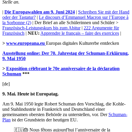
Stelle an.
|
Die Europawahlen am 9. Juni 2024
|
Schreiben Sie mit der Hand
oder der Tastatur?
|
Le discours d’Emmanuel Macron sur l’Europe à
la Sorbonne (2)
| Der Brief an alle Schülerinnen und Schüler >
Französisch-Leistungskurs bis zum Abitur
|
222 Argumente für
Französisch
|
NEU:
Apprendre le français – faire des exercices
|
>
www.europeana.eu
Europas digitales Kulturerbe entdecken
Ausstellung online: Der 70. Jahrestag der Schuman-Erklärung,
9. Mai 1950
>
Exposition célébrant le 70e anniversaire de la déclaration
Schuman
***
[de]
9. Mai. Heute ist Europatag.
Am 9. Mai 1950 legte Robert Schuman den Vorschlag, die Kohle-
und Stahlindustrie in Frankreich und Deutschland einer
gemeinsamen obersten Behörde zu unterstellen, vor. Der
Schuman-
Plan
ist der Grundstein der heutigen EU.
🇪🇺🎂 Nous fêtons aujourd'hui l’anniversaire de la