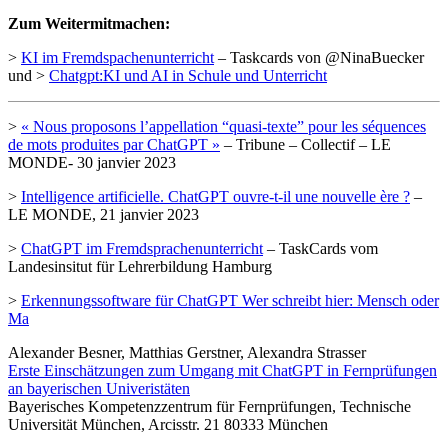
Zum Weitermitmachen:
>
KI im Fremdspachenunterricht
– Taskcards von @NinaBuecker
und >
Chatgpt:KI und AI in Schule und Unterricht
>
« Nous proposons l’appellation “quasi-texte” pour les séquences
de mots produites par ChatGPT »
– Tribune – Collectif – LE
MONDE- 30 janvier 2023
>
Intelligence artificielle. ChatGPT ouvre-t-il une nouvelle ère ?
–
LE MONDE, 21 janvier 2023
>
ChatGPT im Fremdsprachenunterricht
– TaskCards vom
Landesinsitut für Lehrerbildung Hamburg
>
Erkennungssoftware für ChatGPT Wer schreibt hier: Mensch oder
Ma
Alexander Besner, Matthias Gerstner, Alexandra Strasser
Erste Einschätzungen zum Umgang mit ChatGPT in Fernprüfungen
an bayerischen Univeristäten
Bayerisches Kompetenzzentrum für Fernprüfungen, Technische
Universität München, Arcisstr. 21 80333 München