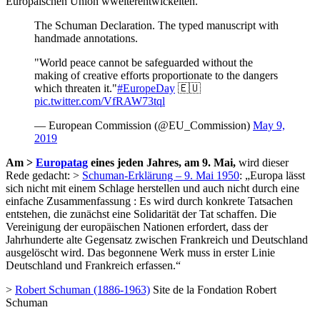
Europäischen Union wweiterentwickelten.
The Schuman Declaration. The typed manuscript with
handmade annotations.
"World peace cannot be safeguarded without the
making of creative efforts proportionate to the dangers
which threaten it."
#EuropeDay
🇪🇺
pic.twitter.com/VfRAW73tql
— European Commission (@EU_Commission)
May 9,
2019
Am >
Europatag
eines jeden Jahres, am 9. Mai,
wird dieser
Rede gedacht: >
Schuman-Erklärung – 9. Mai 1950
: „Europa lässt
sich nicht mit einem Schlage herstellen und auch nicht durch eine
einfache Zusammenfassung : Es wird durch konkrete Tatsachen
entstehen, die zunächst eine Solidarität der Tat schaffen. Die
Vereinigung der europäischen Nationen erfordert, dass der
Jahrhunderte alte Gegensatz zwischen Frankreich und Deutschland
ausgelöscht wird. Das begonnene Werk muss in erster Linie
Deutschland und Frankreich erfassen.“
>
Robert Schuman (1886-1963)
Site de la Fondation Robert
Schuman