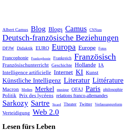
Blog
Camus
Blogs
Albert Camus
CNNum
Deutsch-französische Beziehungen
Europa
Europe
EURO
DFJW
Didaktik
Fotos
Französisch
Francophonie
Frankreich
Frankophonie
Hollande
Französischunterricht
IA
Geschichte
KI
Internet
Intelligence artificielle
Kunst
Literatur
Littérature
Künstliche Intelligenz
Paris
Merkel
Macron
OFAJ
philosophie
Medien
musique
Politik
Prix des lycéens
relations franco-allemandes
Sarkozy
Sartre
Twitter
Theater
Verfassungsreform
Sicard
Web 2.0
Verteidigung
Lesen fürs Leben