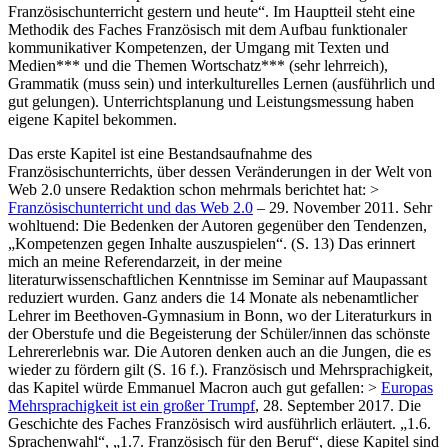
Französischunterricht gestern und heute“. Im Hauptteil steht eine
Methodik des Faches Französisch mit dem Aufbau funktionaler
kommunikativer Kompetenzen, der Umgang mit Texten und
Medien*** und die Themen Wortschatz*** (sehr lehrreich),
Grammatik (muss sein) und interkulturelles Lernen (ausführlich und
gut gelungen). Unterrichtsplanung und Leistungsmessung haben
eigene Kapitel bekommen.
Das erste Kapitel ist eine Bestandsaufnahme des
Französischunterrichts, über dessen Veränderungen in der Welt von
Web 2.0 unsere Redaktion schon mehrmals berichtet hat: >
Französischunterricht und das Web 2.0
– 29. November 2011. Sehr
wohltuend: Die Bedenken der Autoren gegenüber den Tendenzen,
„Kompetenzen gegen Inhalte auszuspielen“. (S. 13) Das erinnert
mich an meine Referendarzeit, in der meine
literaturwissenschaftlichen Kenntnisse im Seminar auf Maupassant
reduziert wurden. Ganz anders die 14 Monate als nebenamtlicher
Lehrer im Beethoven-Gymnasium in Bonn, wo der Literaturkurs in
der Oberstufe und die Begeisterung der Schüler/innen das schönste
Lehrererlebnis war. Die Autoren denken auch an die Jungen, die es
wieder zu fördern gilt (S. 16 f.). Französisch und Mehrsprachigkeit,
das Kapitel würde Emmanuel Macron auch gut gefallen: >
Europas
Mehrsprachigkeit ist ein großer Trumpf
, 28. September 2017. Die
Geschichte des Faches Französisch wird ausführlich erläutert. „1.6.
Sprachenwahl“, „1.7. Französisch für den Beruf“, diese Kapitel sind