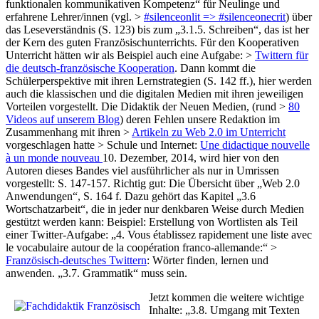
funktionalen kommunikativen Kompetenz“ für Neulinge und
erfahrene Lehrer/innen (vgl. >
#silenceonlit => #silenceonecrit
) über
das Leseverständnis (S. 123) bis zum „3.1.5. Schreiben“, das ist her
der Kern des guten Französischunterrichts. Für den Kooperativen
Unterricht hätten wir als Beispiel auch eine Aufgabe: >
Twittern für
die deutsch-französische Kooperation
. Dann kommt die
Schülerperspektive mit ihren Lernstrategien (S. 142 ff.), hier werden
auch die klassischen und die digitalen Medien mit ihren jeweiligen
Vorteilen vorgestellt. Die Didaktik der Neuen Medien, (rund >
80
Videos auf unserem Blog
) deren Fehlen unsere Redaktion im
Zusammenhang mit ihren >
Artikeln zu Web 2.0 im Unterricht
vorgeschlagen hatte > Schule und Internet:
Une didactique nouvelle
à un monde nouveau
10. Dezember, 2014, wird hier von den
Autoren dieses Bandes viel ausführlicher als nur in Umrissen
vorgestellt: S. 147-157. Richtig gut: Die Übersicht über „Web 2.0
Anwendungen“, S. 164 f. Dazu gehört das Kapitel „3.6
Wortschatzarbeit“, die in jeder nur denkbaren Weise durch Medien
gestützt werden kann: Beispiel: Erstellung von Wortlisten als Teil
einer Twitter-Aufgabe: „4. Vous établissez rapidement une liste avec
le vocabulaire autour de la coopération franco-allemande:“ >
Französisch-deutsches Twittern
: Wörter finden, lernen und
anwenden. „3.7. Grammatik“ muss sein.
Jetzt kommen die weitere wichtige
Inhalte: „3.8. Umgang mit Texten