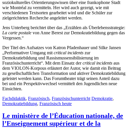
soziokulturelles Orientierungswissen über eine frankophone Stadt
wie Montréal zu vermitteln. Her wird auch gezeigt, wie mit
verschiedenen Textsorten gearbeitet wird und die Schüler zur
zielgerichteten Recherche angeleitet werden.
Jens Unterberg berichtet über das „Erzählen als Überlebensstrategie:
La carte postale
von Anne Berest zur Demokratiebildung gegen das
Vergessen.“
Der Titel des Aufsatzes von Katron Pfadenhauer und Silke Jansen
„Performativer Umgang mit
critical incidents
zur
Demokratiebildung und Rassismussensibilisierung im
Französischunterricht“. Mit dem Einsatz der
critical incidents
aus
dem VIOLON-Korpous erläutert der Autor, wie damit ein Beitrag
zu gesellschaftlichen Transformation und aktiver Demokratiebildung
geleistet werden kann. Das Forumtheater trägt seinen Anteil dazu
bei und ein Perspektivwechsel vermittelt den Jugendlichen neue
Einsichten.
Fachdidaktik
,
Französisch
,
Französischunterricht
Demokratie
,
Demokratiebildung
,
Französisch heute
Le ministère de l’Éducation nationale, de
l’Enseignement supérieur et de la