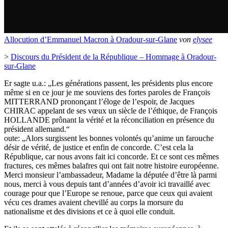
Allocution d’Emmanuel Macron à Oradour-sur-Glane
von
elysee
>
Discours du Président de la République – Hommage à Oradour-
sur-Glane
Er sagte u.a.: „Les générations passent, les présidents plus encore
même si en ce jour je me souviens des fortes paroles de François
MITTERRAND prononçant l’éloge de l’espoir, de Jacques
CHIRAC appelant de ses vœux un siècle de l’éthique, de François
HOLLANDE prônant la vérité et la réconciliation en présence du
président allemand.“
oute: „Alors surgissent les bonnes volontés qu’anime un farouche
désir de vérité, de justice et enfin de concorde. C’est cela la
République, car nous avons fait ici concorde. Et ce sont ces mêmes
fractures, ces mêmes balafres qui ont fait notre histoire européenne.
Merci monsieur l’ambassadeur, Madame la députée d’être là parmi
nous, merci à vous depuis tant d’années d’avoir ici travaillé avec
courage pour que l’Europe se renoue, parce que ceux qui avaient
vécu ces drames avaient chevillé au corps la morsure du
nationalisme et des divisions et ce à quoi elle conduit.