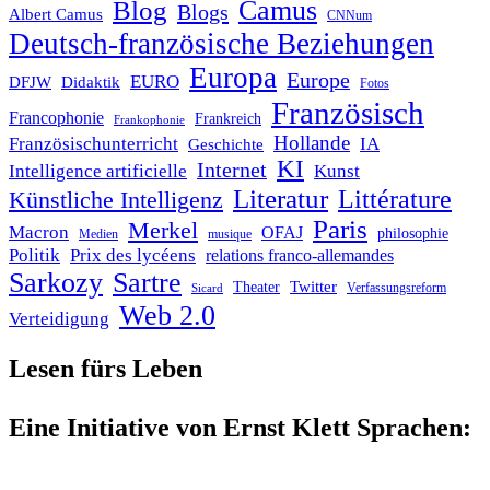
Blog
Camus
Blogs
Albert Camus
CNNum
Deutsch-französische Beziehungen
Europa
Europe
EURO
DFJW
Didaktik
Fotos
Französisch
Francophonie
Frankreich
Frankophonie
Hollande
Französischunterricht
IA
Geschichte
KI
Internet
Intelligence artificielle
Kunst
Literatur
Littérature
Künstliche Intelligenz
Paris
Merkel
Macron
OFAJ
philosophie
Medien
musique
Politik
Prix des lycéens
relations franco-allemandes
Sarkozy
Sartre
Twitter
Theater
Verfassungsreform
Sicard
Web 2.0
Verteidigung
Lesen fürs Leben
Eine Initiative von Ernst Klett Sprachen: