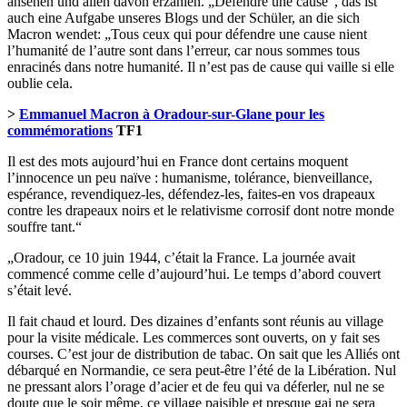
ansehen und allen davon erzählen. „Défendre une cause“, das ist
auch eine Aufgabe unseres Blogs und der Schüler, an die sich
Macron wendet: „Tous ceux qui pour défendre une cause nient
l’humanité de l’autre sont dans l’erreur, car nous sommes tous
enracinés dans notre humanité. Il n’est pas de cause qui vaille si elle
oublie cela.
>
Emmanuel Macron à Oradour-sur-Glane pour les
commémorations
TF1
Il est des mots aujourd’hui en France dont certains moquent
l’innocence un peu naïve : humanisme, tolérance, bienveillance,
espérance, revendiquez-les, défendez-les, faites-en vos drapeaux
contre les drapeaux noirs et le relativisme corrosif dont notre monde
souffre tant.“
„Oradour, ce 10 juin 1944, c’était la France. La journée avait
commencé comme celle d’aujourd’hui. Le temps d’abord couvert
s’était levé.
Il fait chaud et lourd. Des dizaines d’enfants sont réunis au village
pour la visite médicale. Les commerces sont ouverts, on y fait ses
courses. C’est jour de distribution de tabac. On sait que les Alliés ont
débarqué en Normandie, ce sera peut-être l’été de la Libération. Nul
ne pressant alors l’orage d’acier et de feu qui va déferler, nul ne se
doute que le soir même, ce village paisible et presque gai ne sera