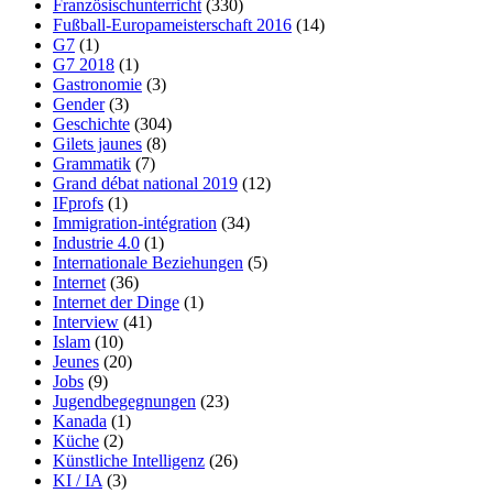
Französischunterricht
(330)
Fußball-Europameisterschaft 2016
(14)
G7
(1)
G7 2018
(1)
Gastronomie
(3)
Gender
(3)
Geschichte
(304)
Gilets jaunes
(8)
Grammatik
(7)
Grand débat national 2019
(12)
IFprofs
(1)
Immigration-intégration
(34)
Industrie 4.0
(1)
Internationale Beziehungen
(5)
Internet
(36)
Internet der Dinge
(1)
Interview
(41)
Islam
(10)
Jeunes
(20)
Jobs
(9)
Jugendbegegnungen
(23)
Kanada
(1)
Küche
(2)
Künstliche Intelligenz
(26)
KI / IA
(3)