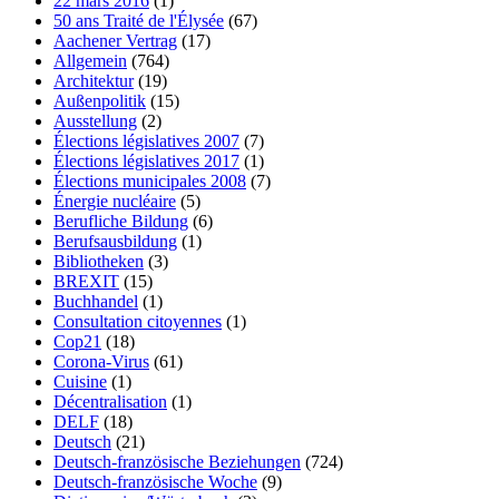
22 mars 2016
(1)
50 ans Traité de l'Élysée
(67)
Aachener Vertrag
(17)
Allgemein
(764)
Architektur
(19)
Außenpolitik
(15)
Ausstellung
(2)
Élections législatives 2007
(7)
Élections législatives 2017
(1)
Élections municipales 2008
(7)
Énergie nucléaire
(5)
Berufliche Bildung
(6)
Berufsausbildung
(1)
Bibliotheken
(3)
BREXIT
(15)
Buchhandel
(1)
Consultation citoyennes
(1)
Cop21
(18)
Corona-Virus
(61)
Cuisine
(1)
Décentralisation
(1)
DELF
(18)
Deutsch
(21)
Deutsch-französische Beziehungen
(724)
Deutsch-französische Woche
(9)