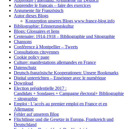
Apprendre l’allemand: Argumente für Deutsch
Apprendre le français – faire des exercices
Argumente für Französisch
Autor dieses Blogs
Konzeption unseres Blogs www.france-blog.info
Bibliographie: Erinnerungskultur
Blogs: Glossaires et liens
Centenaire: 1914-1918 – Bibliographie und Sitographie
Chansons
Conférence à Montpellier – Tweets
Consultations citoyennes
Cookie policy page
Culture: manifestations allemandes en France
Datenschutz
Deutsch-französische Kooperationen: Unsere Bookmarks
Digital unterrichten – Enseigner avec le numérique
Download
Election présidentielle 2017 :
Candidats + Sondages + Campagne électoral+ Bibliographie
+ sitographie
Emploi : L’accès au premier emploi en France et en
Allemagne
Fehler auf unserem Blog
Flüchtlinge und die Gesetze in Europa, Frankreich und
Deutschland