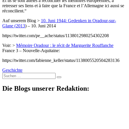
Et ils se sont attelés à réconcilier les mémoires européennes, à
retresser ses liens et à faire que la France et l’Allemagne ici aussi se
réconcilient.“
Auf unserem Blog >
10. Juni 1944: Gedenken in Oradour-sur-
Glane (2013
) – 10. Juni 2014
https://twitter.com/pe__ache/status/1138012980254302208
Voir: >
Mémoire Oradour : le récit de Marguerite Rouffanche
France 3 – Nouvelle-Aquitaine:
https://twitter.com/fabienne_keller/status/1138005520504283136
Geschichte
Suche
nach:
Die Blogs unserer Redaktion: