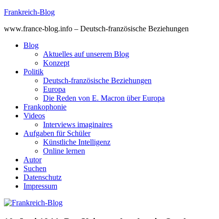
Skip
Frankreich-Blog
to
www.france-blog.info – Deutsch-französische Beziehungen
content
Blog
Aktuelles auf unserem Blog
Konzept
Politik
Deutsch-französische Beziehungen
Europa
Die Reden von E. Macron über Europa
Frankophonie
Videos
Interviews imaginaires
Aufgaben für Schüler
Künstliche Intelligenz
Online lernen
Autor
Suchen
Datenschutz
Impressum