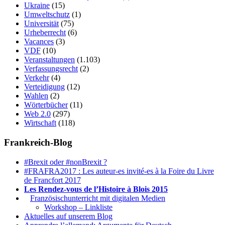
Ukraine
(15)
Umweltschutz
(1)
Universität
(75)
Urheberrecht
(6)
Vacances
(3)
VDF
(10)
Veranstaltungen
(1.103)
Verfassungsrecht
(2)
Verkehr
(4)
Verteidigung
(12)
Wahlen
(2)
Wörterbücher
(11)
Web 2.0
(297)
Wirtschaft
(118)
Frankreich-Blog
#Brexit oder #nonBrexit ?
#FRAFRA2017 : Les auteur-es invité-es à la Foire du Livre
de Francfort 2017
Les Rendez-vous de l’Histoire à Blois 2015
1.
Französischunterricht mit digitalen Medien
Workshop – Linkliste
Aktuelles auf unserem Blog