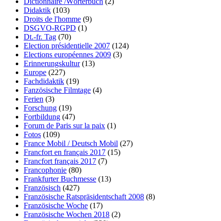
Dictionnaire /Wörterbuch
(2)
Didaktik
(103)
Droits de l'homme
(9)
DSGVO-RGPD
(1)
Dt.-fr. Tag
(70)
Election présidentielle 2007
(124)
Elections européennes 2009
(3)
Erinnerungskultur
(13)
Europe
(227)
Fachdidaktik
(19)
Fanzösische Filmtage
(4)
Ferien
(3)
Forschung
(19)
Fortbildung
(47)
Forum de Paris sur la paix
(1)
Fotos
(109)
France Mobil / Deutsch Mobil
(27)
Francfort en français 2017
(15)
Francfort français 2017
(7)
Francophonie
(80)
Frankfurter Buchmesse
(13)
Französisch
(427)
Französische Ratspräsidentschaft 2008
(8)
Französische Woche
(17)
Französische Wochen 2018
(2)