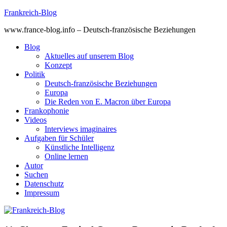
Skip
Frankreich-Blog
to
www.france-blog.info – Deutsch-französische Beziehungen
content
Blog
Aktuelles auf unserem Blog
Konzept
Politik
Deutsch-französische Beziehungen
Europa
Die Reden von E. Macron über Europa
Frankophonie
Videos
Interviews imaginaires
Aufgaben für Schüler
Künstliche Intelligenz
Online lernen
Autor
Suchen
Datenschutz
Impressum