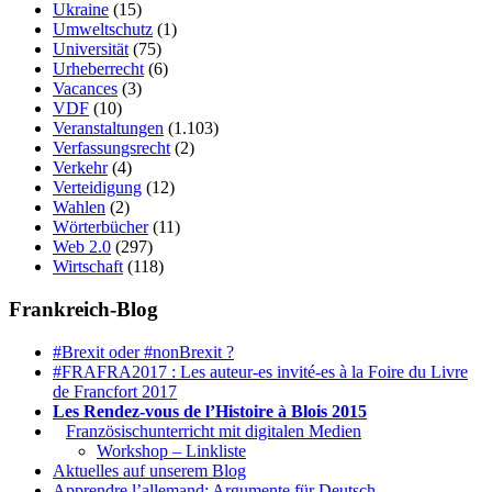
Ukraine
(15)
Umweltschutz
(1)
Universität
(75)
Urheberrecht
(6)
Vacances
(3)
VDF
(10)
Veranstaltungen
(1.103)
Verfassungsrecht
(2)
Verkehr
(4)
Verteidigung
(12)
Wahlen
(2)
Wörterbücher
(11)
Web 2.0
(297)
Wirtschaft
(118)
Frankreich-Blog
#Brexit oder #nonBrexit ?
#FRAFRA2017 : Les auteur-es invité-es à la Foire du Livre
de Francfort 2017
Les Rendez-vous de l’Histoire à Blois 2015
1.
Französischunterricht mit digitalen Medien
Workshop – Linkliste
Aktuelles auf unserem Blog
Apprendre l’allemand: Argumente für Deutsch