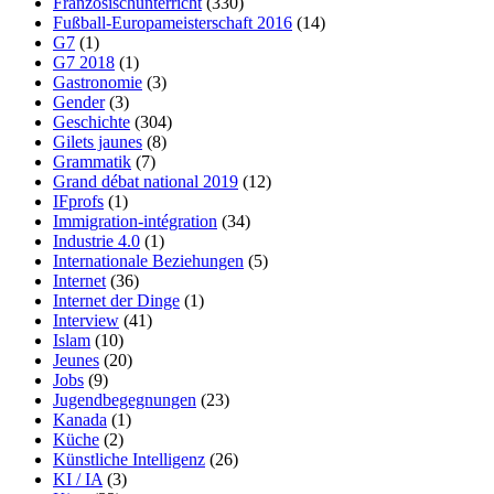
Französischunterricht
(330)
Fußball-Europameisterschaft 2016
(14)
G7
(1)
G7 2018
(1)
Gastronomie
(3)
Gender
(3)
Geschichte
(304)
Gilets jaunes
(8)
Grammatik
(7)
Grand débat national 2019
(12)
IFprofs
(1)
Immigration-intégration
(34)
Industrie 4.0
(1)
Internationale Beziehungen
(5)
Internet
(36)
Internet der Dinge
(1)
Interview
(41)
Islam
(10)
Jeunes
(20)
Jobs
(9)
Jugendbegegnungen
(23)
Kanada
(1)
Küche
(2)
Künstliche Intelligenz
(26)
KI / IA
(3)