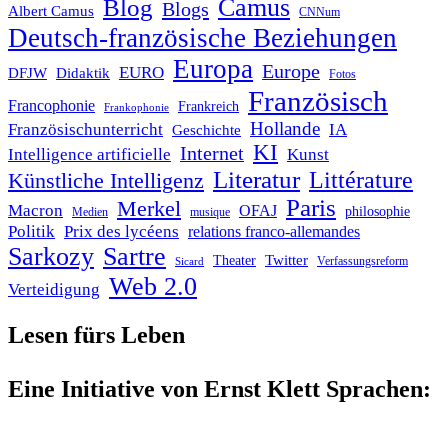
Blog
Camus
Blogs
Albert Camus
CNNum
Deutsch-französische Beziehungen
Europa
Europe
EURO
DFJW
Didaktik
Fotos
Französisch
Francophonie
Frankreich
Frankophonie
Hollande
Französischunterricht
IA
Geschichte
KI
Internet
Intelligence artificielle
Kunst
Literatur
Littérature
Künstliche Intelligenz
Paris
Merkel
Macron
OFAJ
philosophie
Medien
musique
Politik
Prix des lycéens
relations franco-allemandes
Sarkozy
Sartre
Twitter
Theater
Verfassungsreform
Sicard
Web 2.0
Verteidigung
Lesen fürs Leben
Eine Initiative von Ernst Klett Sprachen: