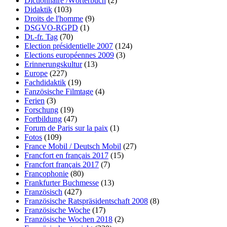
Dictionnaire /Wörterbuch
(2)
Didaktik
(103)
Droits de l'homme
(9)
DSGVO-RGPD
(1)
Dt.-fr. Tag
(70)
Election présidentielle 2007
(124)
Elections européennes 2009
(3)
Erinnerungskultur
(13)
Europe
(227)
Fachdidaktik
(19)
Fanzösische Filmtage
(4)
Ferien
(3)
Forschung
(19)
Fortbildung
(47)
Forum de Paris sur la paix
(1)
Fotos
(109)
France Mobil / Deutsch Mobil
(27)
Francfort en français 2017
(15)
Francfort français 2017
(7)
Francophonie
(80)
Frankfurter Buchmesse
(13)
Französisch
(427)
Französische Ratspräsidentschaft 2008
(8)
Französische Woche
(17)
Französische Wochen 2018
(2)