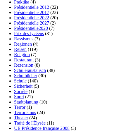
Praktika
(4)
Présidentielle 2012
(22)
Présidentielle 2017
(22)
Présidentielle 2022
(20)
Présidentielle 2027
(2)
Présidentielle2020
(7)
Prix des lycéens
(81)
Rassismus
(3)
Regionen
(4)
Reisen
(119)
Religion
(7)
Restaurant
(3)
Rezension
(8)
Schüleraustausch
(38)
Schulbücher
(30)
Schule
(140)
Sicherheit
(5)
Société
(1)
Sport
(21)
Stadtplanung
(10)
Terror
(1)
Terrorismus
(24)
Theater
(24)
Traité de l'Élysée
(11)
UE Présidence française 2008
(3)