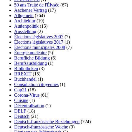
50 ans Traité de l'Élysée
(67)
Aachener Vertrag
(17)
Allgemein
(764)
Architektur
(19)
Außenpolitik
(15)
Ausstellung
(2)
Élections législatives 2007
(7)
Élections législatives 2017
(1)
Élections municipales 2008
(7)
Énergie nucléaire
(5)
Berufliche Bildung
(6)
Berufsausbildung
(1)
Bibliotheken
(3)
BREXIT
(15)
Buchhandel
(1)
Consultation citoyennes
(1)
Cop21
(18)
Corona-Virus
(61)
Cuisine
(1)
Décentralisation
(1)
DELF
(18)
Deutsch
(21)
Deutsch-französische Beziehungen
(724)
Deutsch-französische Woche
(9)