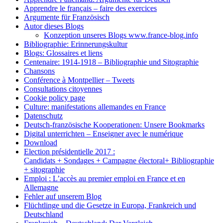
Apprendre le français – faire des exercices
Argumente für Französisch
Autor dieses Blogs
Konzeption unseres Blogs www.france-blog.info
Bibliographie: Erinnerungskultur
Blogs: Glossaires et liens
Centenaire: 1914-1918 – Bibliographie und Sitographie
Chansons
Conférence à Montpellier – Tweets
Consultations citoyennes
Cookie policy page
Culture: manifestations allemandes en France
Datenschutz
Deutsch-französische Kooperationen: Unsere Bookmarks
Digital unterrichten – Enseigner avec le numérique
Download
Election présidentielle 2017 :
Candidats + Sondages + Campagne électoral+ Bibliographie
+ sitographie
Emploi : L’accès au premier emploi en France et en
Allemagne
Fehler auf unserem Blog
Flüchtlinge und die Gesetze in Europa, Frankreich und
Deutschland