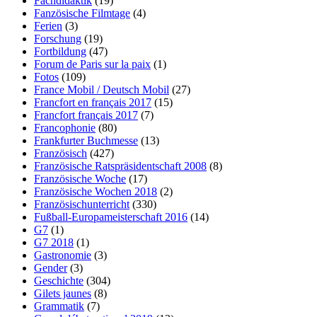
Fachdidaktik
(19)
Fanzösische Filmtage
(4)
Ferien
(3)
Forschung
(19)
Fortbildung
(47)
Forum de Paris sur la paix
(1)
Fotos
(109)
France Mobil / Deutsch Mobil
(27)
Francfort en français 2017
(15)
Francfort français 2017
(7)
Francophonie
(80)
Frankfurter Buchmesse
(13)
Französisch
(427)
Französische Ratspräsidentschaft 2008
(8)
Französische Woche
(17)
Französische Wochen 2018
(2)
Französischunterricht
(330)
Fußball-Europameisterschaft 2016
(14)
G7
(1)
G7 2018
(1)
Gastronomie
(3)
Gender
(3)
Geschichte
(304)
Gilets jaunes
(8)
Grammatik
(7)