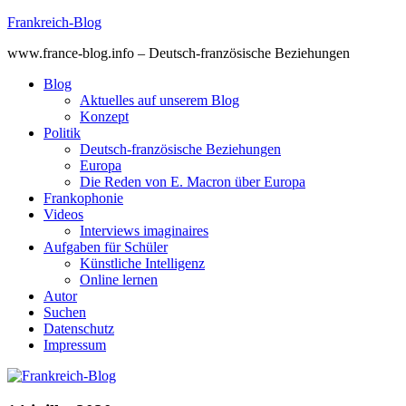
Skip
Frankreich-Blog
to
www.france-blog.info – Deutsch-französische Beziehungen
content
Blog
Aktuelles auf unserem Blog
Konzept
Politik
Deutsch-französische Beziehungen
Europa
Die Reden von E. Macron über Europa
Frankophonie
Videos
Interviews imaginaires
Aufgaben für Schüler
Künstliche Intelligenz
Online lernen
Autor
Suchen
Datenschutz
Impressum