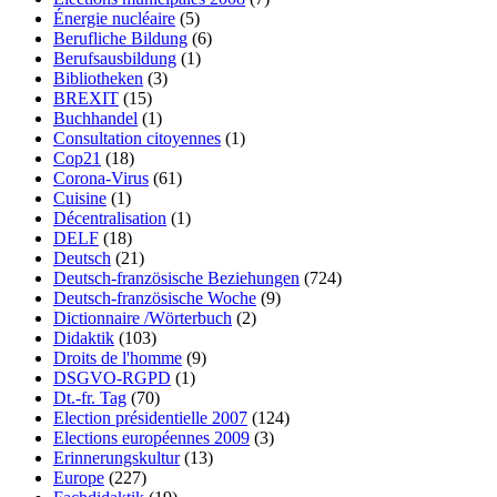
Énergie nucléaire
(5)
Berufliche Bildung
(6)
Berufsausbildung
(1)
Bibliotheken
(3)
BREXIT
(15)
Buchhandel
(1)
Consultation citoyennes
(1)
Cop21
(18)
Corona-Virus
(61)
Cuisine
(1)
Décentralisation
(1)
DELF
(18)
Deutsch
(21)
Deutsch-französische Beziehungen
(724)
Deutsch-französische Woche
(9)
Dictionnaire /Wörterbuch
(2)
Didaktik
(103)
Droits de l'homme
(9)
DSGVO-RGPD
(1)
Dt.-fr. Tag
(70)
Election présidentielle 2007
(124)
Elections européennes 2009
(3)
Erinnerungskultur
(13)
Europe
(227)