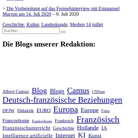
>
Die Vorbereitung auf das Fernsehinterview mit Emmanuel
Macron am 14. Juli 2020
– 9. Juli 2020
Geschichte
,
Kultur
,
Landeskunde
,
Medien
14 juillet
Suche
nach:
Die Blogs unserer Redaktion:
Blog
Camus
Blogs
Albert Camus
CNNum
Deutsch-französische Beziehungen
Europa
Europe
EURO
DFJW
Didaktik
Fotos
Französisch
Francophonie
Frankreich
Frankophonie
Hollande
Französischunterricht
IA
Geschichte
KI
Internet
Intelligence artificielle
Kunst