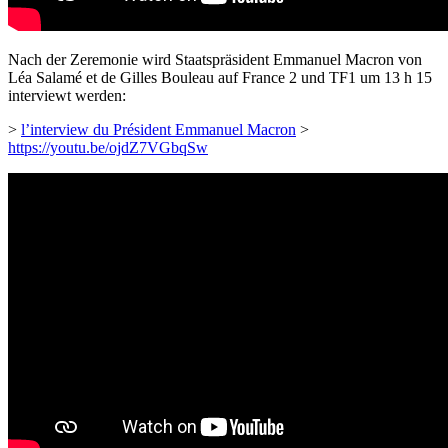
Nach der Zeremonie wird Staatspräsident Emmanuel Macron von
Léa Salamé et de Gilles Bouleau auf France 2 und TF1 um 13 h 15
interviewt werden:
>
l’interview du Président Emmanuel Macron
>
https://youtu.be/ojdZ7VGbqSw