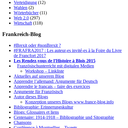
Verteidigung
(12)
Wahlen
(2)
Wörterbücher
(11)
Web 2.0
(297)
Wirtschaft
(118)
Frankreich-Blog
#Brexit oder #nonBrexit ?
#FRAFRA2017 : Les auteur-es invité-es à la Foire du Livre
de Francfort 2017
Les Rendez-vous de l’Histoire à Blois 2015
1.
Französischunterricht mit digitalen Medien
Workshop – Linkliste
Aktuelles auf unserem Blog
Apprendre l’allemand: Argumente für Deutsch
Apprendre le français – faire des exercices
Argumente für Französisch
Autor dieses Blogs
Konzeption unseres Blogs www.france-blog.info
Bibliographie: Erinnerungskultur
Blogs: Glossaires et liens
Centenaire: 1914-1918 – Bibliographie und Sitographie
Chansons
Conférence à Montpellier – Tweets