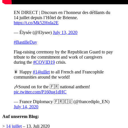
EN DIRECT | Discours en l’honneur des défilants du
14 juillet depuis l’Hôtel de Brienne.
https://t.co/Mk52HnIa2E
— Élysée (@Elysee)
July 13, 2020
#BastilleDay
Flag-raising ceremony by the Republican Guard to pay
tribute to the commitment and work of caregivers
during the
#COVID19
crisis.
🎇 Happy
#14juillet
to all French and Francophile
communities around the world!
🎶Sound on for the 🇫🇷 national anthem!
pic.twitter.com/P160ug1dHC
— France Diplomacy 🇫🇷🇪🇺 (@francediplo_EN)
July 14, 2020
Auf unserem Blog:
>
14 juillet
– 13. Juli 2020