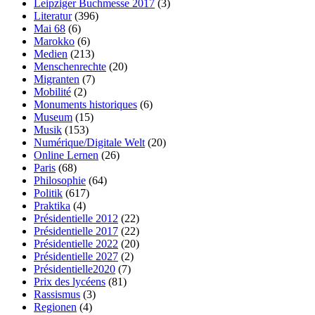
Leipziger Buchmesse 2017
(3)
Literatur
(396)
Mai 68
(6)
Marokko
(6)
Medien
(213)
Menschenrechte
(20)
Migranten
(7)
Mobilité
(2)
Monuments historiques
(6)
Museum
(15)
Musik
(153)
Numérique/Digitale Welt
(20)
Online Lernen
(26)
Paris
(68)
Philosophie
(64)
Politik
(617)
Praktika
(4)
Présidentielle 2012
(22)
Présidentielle 2017
(22)
Présidentielle 2022
(20)
Présidentielle 2027
(2)
Présidentielle2020
(7)
Prix des lycéens
(81)
Rassismus
(3)
Regionen
(4)