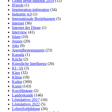
Grand débat national 2019
(12)
IFprofs
(1)
Immigration-intégration
(34)
Industrie 4.0
(1)
Internationale Beziehungen
(5)
Internet
(36)
Internet der Dinge
(1)
Interview
(41)
Islam
(10)
Jeunes
(20)
Jobs
(9)
Jugendbegegnungen
(23)
Kanada
(1)
Küche
(2)
Künstliche Intelligenz
(26)
KI / IA
(3)
Kino
(32)
Klima
(18)
Kultur
(369)
Kunst
(143)
Kurzfilmtage
(2)
Landeskunde
(146)
Législatives 2017
(16)
Législatives 2022
(5)
Lehrerfortbildung
(26)