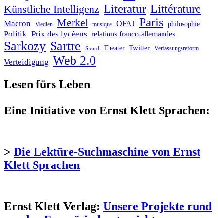
Literatur
Littérature
Künstliche Intelligenz
Paris
Merkel
Macron
OFAJ
philosophie
Medien
musique
Politik
Prix des lycéens
relations franco-allemandes
Sarkozy
Sartre
Twitter
Theater
Verfassungsreform
Sicard
Web 2.0
Verteidigung
Lesen fürs Leben
Eine Initiative von Ernst Klett Sprachen:
>
Die Lektüre-Suchmaschine von Ernst
Klett Sprachen
Ernst Klett Verlag:
Unsere Projekte rund