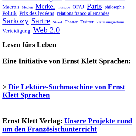
Paris
Merkel
Macron
OFAJ
philosophie
Medien
musique
Politik
Prix des lycéens
relations franco-allemandes
Sarkozy
Sartre
Twitter
Theater
Verfassungsreform
Sicard
Web 2.0
Verteidigung
Lesen fürs Leben
Eine Initiative von Ernst Klett Sprachen:
>
Die Lektüre-Suchmaschine von Ernst
Klett Sprachen
Ernst Klett Verlag:
Unsere Projekte rund
um den Französischunterricht