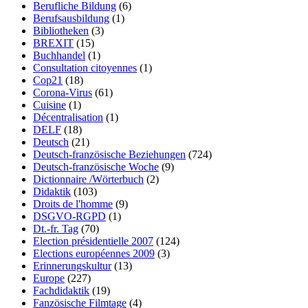
Berufliche Bildung
(6)
Berufsausbildung
(1)
Bibliotheken
(3)
BREXIT
(15)
Buchhandel
(1)
Consultation citoyennes
(1)
Cop21
(18)
Corona-Virus
(61)
Cuisine
(1)
Décentralisation
(1)
DELF
(18)
Deutsch
(21)
Deutsch-französische Beziehungen
(724)
Deutsch-französische Woche
(9)
Dictionnaire /Wörterbuch
(2)
Didaktik
(103)
Droits de l'homme
(9)
DSGVO-RGPD
(1)
Dt.-fr. Tag
(70)
Election présidentielle 2007
(124)
Elections européennes 2009
(3)
Erinnerungskultur
(13)
Europe
(227)
Fachdidaktik
(19)
Fanzösische Filmtage
(4)