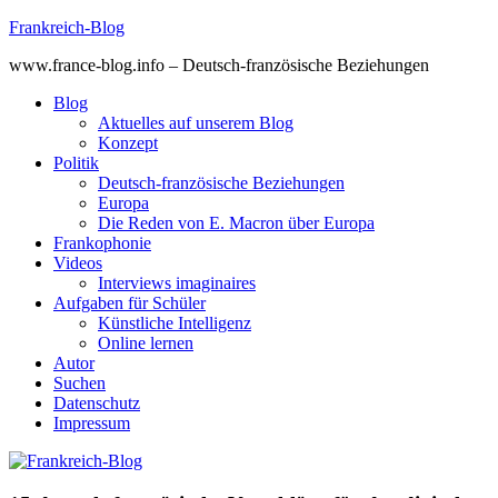
Skip
Frankreich-Blog
to
www.france-blog.info – Deutsch-französische Beziehungen
content
Blog
Aktuelles auf unserem Blog
Konzept
Politik
Deutsch-französische Beziehungen
Europa
Die Reden von E. Macron über Europa
Frankophonie
Videos
Interviews imaginaires
Aufgaben für Schüler
Künstliche Intelligenz
Online lernen
Autor
Suchen
Datenschutz
Impressum