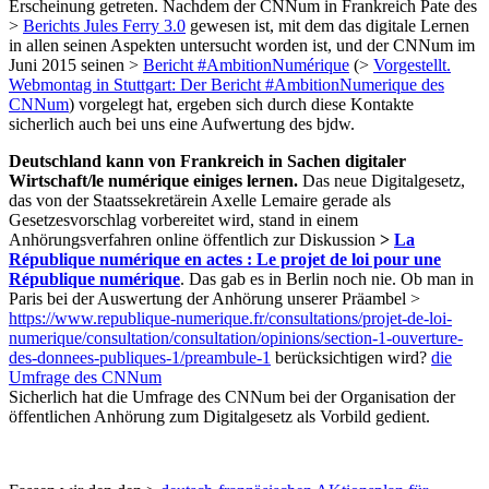
Erscheinung getreten. Nachdem der CNNum in Frankreich Pate des
>
Berichts Jules Ferry 3.0
gewesen ist, mit dem das digitale Lernen
in allen seinen Aspekten untersucht worden ist, und der CNNum im
Juni 2015 seinen >
Bericht #AmbitionNumérique
(>
Vorgestellt.
Webmontag in Stuttgart: Der Bericht #AmbitionNumerique des
CNNum
) vorgelegt hat, ergeben sich durch diese Kontakte
sicherlich auch bei uns eine Aufwertung des bjdw.
Deutschland kann von Frankreich in Sachen digitaler
Wirtschaft/le numérique einiges lernen.
Das neue Digitalgesetz,
das von der Staatssekretärein Axelle Lemaire gerade als
Gesetzesvorschlag vorbereitet wird, stand in einem
Anhörungsverfahren online öffentlich zur Diskussion
>
La
République numérique en actes : Le projet de loi pour une
République numérique
. Das gab es in Berlin noch nie. Ob man in
Paris bei der Auswertung der Anhörung unserer Präambel >
https://www.republique-numerique.fr/consultations/projet-de-loi-
numerique/consultation/consultation/opinions/section-1-ouverture-
des-donnees-publiques-1/preambule-1
berücksichtigen wird?
die
Umfrage des CNNum
Sicherlich hat die Umfrage des CNNum bei der Organisation der
öffentlichen Anhörung zum Digitalgesetz als Vorbild gedient.