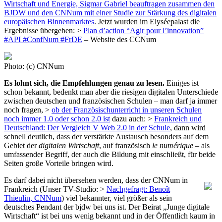
Wirtschaft und Energie, Sigmar Gabriel beauftragen zusammen den
BJDW und den CNNum mit einer Studie zur Stärkung des digitalen
europäischen Binnenmarktes
. Jetzt wurden im Elyséepalast die
Ergebnisse übergeben: >
Plan d’action “Agir pour l’innovation”
#API #ConfNum #FrDE
– Website des CCNum
Photo: (c) CNNum
Es lohnt sich, die Empfehlungen genau zu lesen.
Einiges ist
schon bekannt, bedenkt man aber die riesigen digitalen Unterschiede
zwischen deutschen und französischen Schulen – man darf ja immer
noch fragen, >
ob der Französischunterricht in unseren Schulen
noch immer 1.0 oder schon 2.0 ist
dazu auch: >
Frankreich und
Deutschland: Der Vergleich V Web 2.0 in der Schule
, dann wird
schnell deutlich, dass der verstärkte Austausch besonders auf dem
Gebiet der
digitalen Wirtschaft
, auf französisch
le numérique
– als
umfassender Begriff, der auch die Bildung mit einschließt, für beide
Seiten große Vorteile bringen wird.
Es darf dabei nicht übersehen werden, dass der CNNum in
Frankreich (Unser TV-Studio: >
Nachgefragt: Benoît
Thieulin, CNNum
) viel bekannter, viel größer als sein
deutsches Pendant der bjdw bei uns ist. Der Beirat „Junge digitale
Wirtschaft“ ist bei uns wenig bekannt und in der Öffentlich kaum in