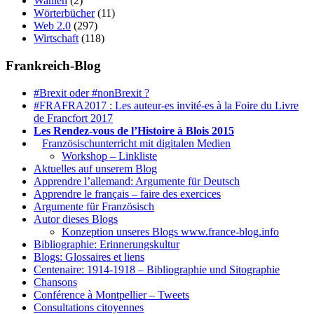
Wahlen
(2)
Wörterbücher
(11)
Web 2.0
(297)
Wirtschaft
(118)
Frankreich-Blog
#Brexit oder #nonBrexit ?
#FRAFRA2017 : Les auteur-es invité-es à la Foire du Livre
de Francfort 2017
Les Rendez-vous de l’Histoire à Blois 2015
1.
Französischunterricht mit digitalen Medien
Workshop – Linkliste
Aktuelles auf unserem Blog
Apprendre l’allemand: Argumente für Deutsch
Apprendre le français – faire des exercices
Argumente für Französisch
Autor dieses Blogs
Konzeption unseres Blogs www.france-blog.info
Bibliographie: Erinnerungskultur
Blogs: Glossaires et liens
Centenaire: 1914-1918 – Bibliographie und Sitographie
Chansons
Conférence à Montpellier – Tweets
Consultations citoyennes