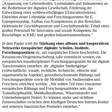
„Anpassung von Lehrmethoden, Lerninhalten und Instrumenten an
die Bedürfnisse der digitalen Gesellschaft, Förderung der
Entwicklung eines wettbewerbsfähigen E­Education­Sektors;
Einrichten neuer Lehrstühle und Forschungszentren für E­
Entrepreneurship, Aufbau von Kompetenzen in den Bereichen
elektronische Geschäftsprozesse und Geschäftsmodelle, Erhalt eines
großen Potenzials für Innovation und soziale Kompetenz für
Beschäftigte in KMU und großen Industrieunternehmen.“
In dem Papier wird die
Stärkung eines offenen und kooperativen
Netzwerks europäischer digitaler Schulen, Institute,
Forschungszentren
etc. auf europäischer Ebene beschrieben. Die
Ressourcen­vVergemeinschaftung solle vereinfacht werden, ein
europäisches transdisziplinäres Forschungsprogramm für die digitale
Transformation entstehen, die ‚digitalen Studiengänge‘
(wirtschaftliche, soziale, rechtliche, technische, ethische und
organisatorische Aspekte), grenzüberschreitende Bildungs­ und
Forschungsprojekte sowie die Mobilität von Studierenden und
Forschern erleichtert werden. „Wir sollten Teil eines erneuerten
europäischen Bildungs­ und Forschungsumfeldes sein, das
Transdisziplinarität, Multikulturalismus, Wissenstransfer und
Unternehmergeist fördert. Es könnten starke und sichtbare
Partnerschaften zwischen dem künftigen Deutschen Internet-­Institut
und seinem/n französischen Pendant/s entstehen.“