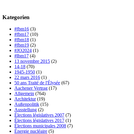
Kategorien
#fbm16
(3)
#fbm17
(10)
#fbm18
(1)
#fbm19
(2)
#JO2024
(1)
#lbm17
(4)
13 novembre 2015
(2)
14-18
(70)
1945-1950
(1)
22 mars 2016
(1)
50 ans Traité de l'Élysée
(67)
Aachener Vertrag
(17)
Allgemein
(764)
Architektur
(19)
Außenpolitik
(15)
Ausstellung
(2)
Élections législatives 2007
(7)
Élections législatives 2017
(1)
Élections municipales 2008
(7)
Énergie nucléaire
(5)