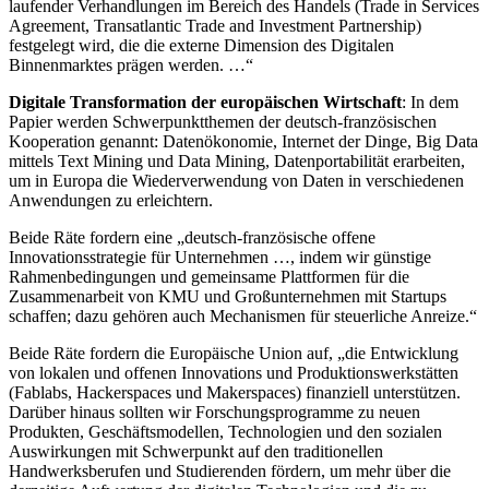
laufender Verhandlungen im Bereich des Handels (Trade in Services
Agreement, Transatlantic Trade and Investment Partnership)
festgelegt wird, die die externe Dimension des Digitalen
Binnenmarktes prägen werden. …“
Digitale Transformation der europäischen Wirtschaft
: In dem
Papier werden Schwerpunktthemen der deutsch-französischen
Kooperation genannt: Datenökonomie, Internet der Dinge, Big Data
mittels Text Mining und Data Mining, Datenportabilität erarbeiten,
um in Europa die Wiederverwendung von Daten in verschiedenen
Anwendungen zu erleichtern.
Beide Räte fordern eine „deutsch­-französische offene
Innovationsstrategie für Unternehmen …, indem wir günstige
Rahmenbedingungen und gemeinsame Plattformen für die
Zusammenarbeit von KMU und Großunternehmen mit Startups
schaffen; dazu gehören auch Mechanismen für steuerliche Anreize.“
Beide Räte fordern die Europäische Union auf, „die Entwicklung
von lokalen und offenen Innovations­ und Produktionswerkstätten
(Fablabs, Hackerspaces und Makerspaces) finanziell unterstützen.
Darüber hinaus sollten wir Forschungsprogramme zu neuen
Produkten, Geschäftsmodellen, Technologien und den sozialen
Auswirkungen mit Schwerpunkt auf den traditionellen
Handwerksberufen und Studierenden fördern, um mehr über die