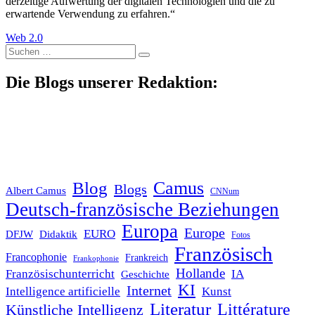
derzeitige Aufwertung der digitalen Technologien und die zu
erwartende Verwendung zu erfahren.“
Web 2.0
Suche
nach:
Die Blogs unserer Redaktion:
Blog
Camus
Blogs
Albert Camus
CNNum
Deutsch-französische Beziehungen
Europa
Europe
EURO
DFJW
Didaktik
Fotos
Französisch
Francophonie
Frankreich
Frankophonie
Hollande
Französischunterricht
IA
Geschichte
KI
Internet
Intelligence artificielle
Kunst
Literatur
Littérature
Künstliche Intelligenz