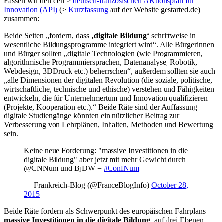
Fassen wir den den >
deutsch-französischen AKtionsplan für
Innovation (API)
(>
Kurzfassung
auf der Website gestarted.de)
zusammen:
Beide Seiten „fordern, dass
‚digitale Bildung‘
schrittweise in
wesentliche Bildungsprogramme integriert wird“. Alle Bürgerinnen
und Bürger sollten „digitale Technologien (wie Programmieren,
algorithmische Programmiersprachen, Datenanalyse, Robotik,
Webdesign, 3D­Druck etc.) beherrschen“, außerdem sollten sie auch
„alle Dimensionen der digitalen Revolution (die soziale, politische,
wirtschaftliche, technische und ethische) verstehen und Fähigkeiten
entwickeln, die für Unternehmertum und Innovation qualifizieren
(Projekte, Kooperation etc.).“ Beide Räte sind der Auffassung
digitale Studiengänge könnten ein nützlicher Beitrag zur
Verbesserung von Lehrplänen, Inhalten, Methoden und Bewertung
sein.
Keine neue Forderung: "massive Investitionen in die
digitale Bildung" aber jetzt mit mehr Gewicht durch
@CNNum und BjDW =
#ConfNum
— Frankreich-Blog (@FranceBlogInfo)
October 28,
2015
Beide Räte fordern als Schwerpunkt des europäischen Fahrplans
massive Investitionen in die digitale Bildung
­ auf drei Ebenen