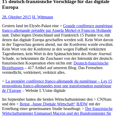
15 deutsch-französische Vorschläge für das digitale
Europa
28. Oktober 2015
H. Wittmann
Gestern fand im Elysée-Palast eine >
Grande conférence numérique
franco-allemande présidée par Angela Merkel et François Hollande
statt. Dabei legten Deutschland und Frankreich 15 Punkte vor, mit
denen das digitale Europa geschaffen werden soll. Kein Wort davon
in der Tagesschau gestern abend, nur die Konferenz wurde erwähnt.
Kein Wort von der Konferenz in den wegen Fußball verkürzten
Tagesthemen, kein Wort in den Spätnachrichten des
Heute Journal
.
Schade, so bekommen die Zuschauer von der Intensität der deutsch-
französischen Kooperation eben nichts mit:
Deutsch-französische
Beziehungen
– 417 Artikel auf unserem Blog. Das Fernsehen
verniedlicht, verkleinert, verkürzt alles.
>
La première conférence franco-allemande du numérique – Les 15
propositions franco-allemandes pour une transformation numérique
de l’Europe
– Website L’Usine digitale
Im September hatten die beiden Wirtschaftsminister den > CNNum
und den >
Beirat „Junge Digitale Wirtschaft“
BJDW
mit der
Erstellung einer gemeinsamen Studie beauftragt: >
Der französische
Wirtschaftsminister Emmanuel Macron und der Bundesminister für