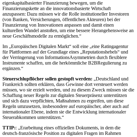
eigenkapitalbasierter Finanzierung bewegen, um die
Finanzierungskette an die innovationsbasierte Wirtschaft
anzupassen: Dazu müssen wir die Rolle institutioneller Investoren
(von Banken, Versicherungen, öffentlichen Akteuren) bei der
Finanzierung von Innovationen anpassen und damit einen
kulturellen Wandel anstoßen, um eine bessere Herangehensweise an
neue Geschäftsmodelle zu ermöglichen.“
Im „Europäischen Digitalen Markt“ soll eine „eine Ratingagentur
für Plattformen auf der Grundlage eines „Reputationshebels“ und
der Verringerung von Informations­Asymmetrien durch flexiblere
Instrumente schaffen, um die herkömmliche B2B­Regulierung zu
ergänzen.“
Steuerschlupflöcher sollen gestopft werden:
„Deutschland und
Frankreich sollten erklären, dass Gewinne dort versteuert werden
müssen, wo sie erzielt werden, und zu diesem Zweck müssen sie die
Schaffung neuer Regeln zur digitalen Steuerpräsenz unterstützen
und sich dazu verpflichten, Maßnahmen zu ergreifen, um diese
Regeln umzusetzen, insbesondere auf europäischer, aber auch auf
internationaler Ebene, indem sie die Entwicklung internationaler
Steuerabkommen unterstützen.“
TTIP:
: „Erarbeitung eines offiziellen Dokuments, in dem die
deutsch­-französische Position zu digitalen Fragen im Rahmen