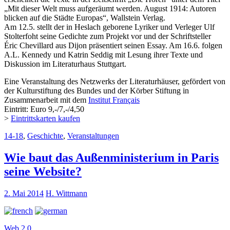
„Mit dieser Welt muss aufgeräumt werden. August 1914: Autoren
blicken auf die Städte Europas“, Wallstein Verlag.
Am 12.5. stellt der in Heslach geborene Lyriker und Verleger Ulf
Stolterfoht seine Gedichte zum Projekt vor und der Schriftsteller
Éric Chevillard aus Dijon präsentiert seinen Essay. Am 16.6. folgen
A.L. Kennedy und Katrin Seddig mit Lesung ihrer Texte und
Diskussion im Literaturhaus Stuttgart.
Eine Veranstaltung des Netzwerks der Literaturhäuser, gefördert von
der Kulturstiftung des Bundes und der Körber Stiftung in
Zusammenarbeit mit dem
Institut Français
Eintritt: Euro 9,-/7,-/4,50
>
Eintrittskarten kaufen
14-18
,
Geschichte
,
Veranstaltungen
Wie baut das Außenministerium in Paris
seine Website?
2. Mai 2014
H. Wittmann
Web 2.0