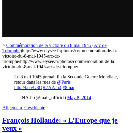
>
Commémoration de la victoire du 8 mai 1945 (Arc de
Triomphe)
http://www.elysee.fr/photos/commemoration-de-la-
victoire-du-8-mai-1945-arc-de-
triomphe/http://www.elysee.fr/photos/commemoration-de-la-
victoire-du-8-mai-1945-arc-de-triomphe/
Le 8 mai 1945 prenait fin la Seconde Guerre Mondiale,
retour dans les rues de
@Paris
http://t.co/U3QR7AAI54
#8mai
— INA.fr (@Inafr_officiel)
May 8, 2014
Allgemein
,
Geschichte
François Hollande: « L’Europe que je
veux »