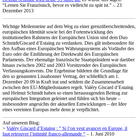
“Lernen Sie Französisch, bevor es vielleicht zu spät ist.” -. 23
Dezember 2013
Wichtige Meilensteine auf dem Weg zu einer grenzüberschreitenden,
europäischen Identität sowie bei der Fortentwicklung des
institutionellen Rahmens der Europäischen Union sind dem Duo
Schmidt/Giscard d’Estaing zu verdanken. Dies gilt insbesondere für
den Aufbau eines Europäischen Währungssystems als Vorläufer des
Euro oder die Einführung der Direktwahl des Europäischen
Parlaments. Der ehemalige französische Staatspräsident war darüber
hinaus zwischen 2002 und 2003 Vorsitzender des Europäischen
Verfassungskonvents. Die Ergebnisse bildeten die Grundlage für
den so genannten Lissabonner Vertrag, der schließlich am 1.
Dezember 20 09 in Kraft trat und seitdem die Zusammenarbeit
zwischen den EU-Mitgliedsstaaten regelt. Valéry Giscard d’Estaing
und Helmut Schmidt haben so einen herausragenden Beitrag zur
europäischen Integration geleistet und fühlen sich bis heute –
insbesondere angesichts der aktuellen Entwicklungen – der Idee
eines vereinten Europas mehr denn je verpflichtet.
Auf unserem Blog:
>
Valéry Giscard d’Estaing : ” Si l’on veut avancer en Europe, il
faut retrouver l’intimité franco-allemande “
– 1. Juni 2010