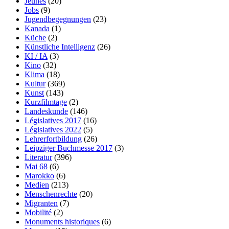
Jeunes
(20)
Jobs
(9)
Jugendbegegnungen
(23)
Kanada
(1)
Küche
(2)
Künstliche Intelligenz
(26)
KI / IA
(3)
Kino
(32)
Klima
(18)
Kultur
(369)
Kunst
(143)
Kurzfilmtage
(2)
Landeskunde
(146)
Législatives 2017
(16)
Législatives 2022
(5)
Lehrerfortbildung
(26)
Leipziger Buchmesse 2017
(3)
Literatur
(396)
Mai 68
(6)
Marokko
(6)
Medien
(213)
Menschenrechte
(20)
Migranten
(7)
Mobilité
(2)
Monuments historiques
(6)