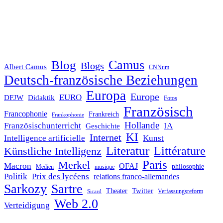
Blog
Camus
Blogs
Albert Camus
CNNum
Deutsch-französische Beziehungen
Europa
Europe
EURO
DFJW
Didaktik
Fotos
Französisch
Francophonie
Frankreich
Frankophonie
Hollande
Französischunterricht
IA
Geschichte
KI
Internet
Intelligence artificielle
Kunst
Literatur
Littérature
Künstliche Intelligenz
Paris
Merkel
Macron
OFAJ
philosophie
Medien
musique
Politik
Prix des lycéens
relations franco-allemandes
Sarkozy
Sartre
Twitter
Theater
Verfassungsreform
Sicard
Web 2.0
Verteidigung