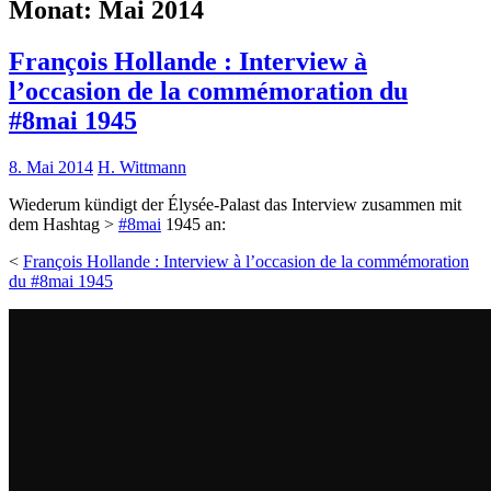
Monat:
Mai 2014
François Hollande : Interview à
l’occasion de la commémoration du
#8mai 1945
8. Mai 2014
H. Wittmann
Wiederum kündigt der Élysée-Palast das Interview zusammen mit
dem Hashtag >
#8mai
1945 an:
<
François Hollande : Interview à l’occasion de la commémoration
du #8mai 1945