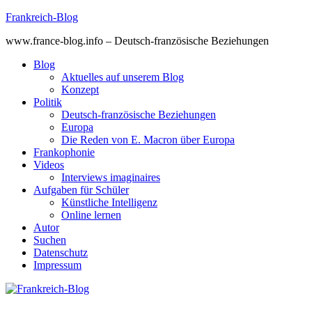
Skip
Frankreich-Blog
to
www.france-blog.info – Deutsch-französische Beziehungen
content
Blog
Aktuelles auf unserem Blog
Konzept
Politik
Deutsch-französische Beziehungen
Europa
Die Reden von E. Macron über Europa
Frankophonie
Videos
Interviews imaginaires
Aufgaben für Schüler
Künstliche Intelligenz
Online lernen
Autor
Suchen
Datenschutz
Impressum