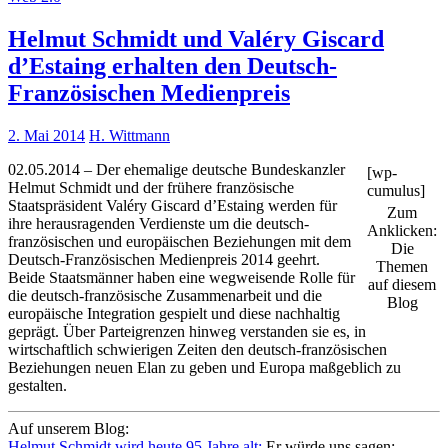
Helmut Schmidt und Valéry Giscard
d’Estaing erhalten den Deutsch-
Französischen Medienpreis
2. Mai 2014
H. Wittmann
02.05.2014 – Der ehemalige deutsche Bundeskanzler
[wp-
Helmut Schmidt und der frühere französische
cumulus]
Staatspräsident Valéry Giscard d’Estaing werden für
Zum
ihre herausragenden Verdienste um die deutsch-
Anklicken:
französischen und europäischen Beziehungen mit dem
Die
Deutsch-Französischen Medienpreis 2014 geehrt.
Themen
Beide Staatsmänner haben eine wegweisende Rolle für
auf diesem
die deutsch-französische Zusammenarbeit und die
Blog
europäische Integration gespielt und diese nachhaltig
geprägt. Über Parteigrenzen hinweg verstanden sie es, in
wirtschaftlich schwierigen Zeiten den deutsch-französischen
Beziehungen neuen Elan zu geben und Europa maßgeblich zu
gestalten.
Auf unserem Blog:
Helmut Schmidt wird heute 95 Jahre alt:
Er würde uns sagen: