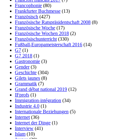
Francophonie
(80)
Frankfurter Buchmesse
(13)
Französisch
(427)
Französische Ratspräsidentschaft 2008
(8)
Französische Woche
(17)
Französische Wochen 2018
(2)
Französischunterricht
(330)
Fußball-Europameisterschaft 2016
(14)
G7
(1)
G7 2018
(1)
Gastronomie
(3)
Gender
(3)
Geschichte
(304)
Gilets jaunes
(8)
Grammatik
(7)
Grand débat national 2019
(12)
IFprofs
(1)
Immigration-intégration
(34)
Industrie 4.0
(1)
Internationale Beziehungen
(5)
Internet
(36)
Internet der Dinge
(1)
Interview
(41)
Islam
(10)