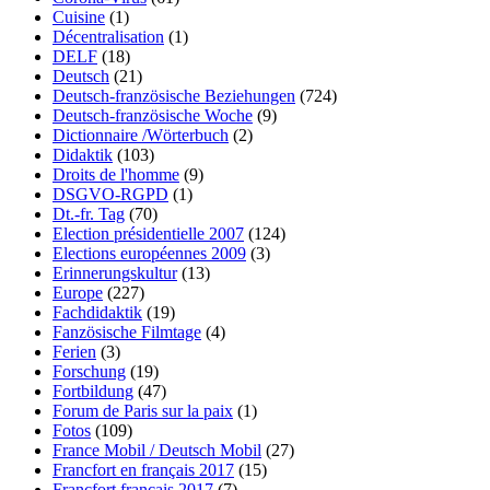
Cuisine
(1)
Décentralisation
(1)
DELF
(18)
Deutsch
(21)
Deutsch-französische Beziehungen
(724)
Deutsch-französische Woche
(9)
Dictionnaire /Wörterbuch
(2)
Didaktik
(103)
Droits de l'homme
(9)
DSGVO-RGPD
(1)
Dt.-fr. Tag
(70)
Election présidentielle 2007
(124)
Elections européennes 2009
(3)
Erinnerungskultur
(13)
Europe
(227)
Fachdidaktik
(19)
Fanzösische Filmtage
(4)
Ferien
(3)
Forschung
(19)
Fortbildung
(47)
Forum de Paris sur la paix
(1)
Fotos
(109)
France Mobil / Deutsch Mobil
(27)
Francfort en français 2017
(15)
Francfort français 2017
(7)