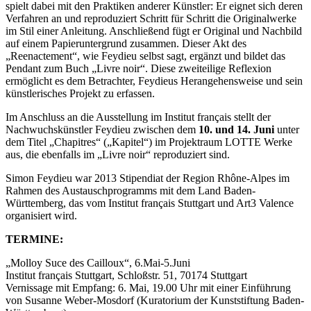
spielt dabei mit den Praktiken anderer Künstler: Er eignet sich deren
Verfahren an und reproduziert Schritt für Schritt die Originalwerke
im Stil einer Anleitung. Anschließend fügt er Original und Nachbild
auf einem Papieruntergrund zusammen. Dieser Akt des
„Reenactement“, wie Feydieu selbst sagt, ergänzt und bildet das
Pendant zum Buch „Livre noir“. Diese zweiteilige Reflexion
ermöglicht es dem Betrachter, Feydieus Herangehensweise und sein
künstlerisches Projekt zu erfassen.
Im Anschluss an die Ausstellung im Institut français stellt der
Nachwuchskünstler Feydieu zwischen dem
10. und 14. Juni
unter
dem Titel „Chapitres“ („Kapitel“) im Projektraum LOTTE Werke
aus, die ebenfalls im „Livre noir“ reproduziert sind.
Simon Feydieu war 2013 Stipendiat der Region Rhône-Alpes im
Rahmen des Austauschprogramms mit dem Land Baden-
Württemberg, das vom Institut français Stuttgart und Art3 Valence
organisiert wird.
TERMINE:
„Molloy Suce des Cailloux“, 6.Mai-5.Juni
Institut français Stuttgart, Schloßstr. 51, 70174 Stuttgart
Vernissage mit Empfang: 6. Mai, 19.00 Uhr mit einer Einführung
von Susanne Weber-Mosdorf (Kuratorium der Kunststiftung Baden-