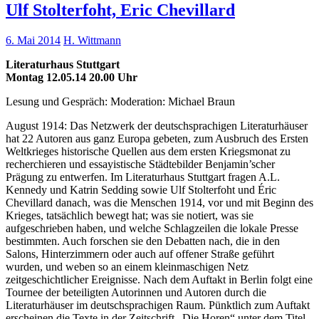
Ulf Stolterfoht, Eric Chevillard
6. Mai 2014
H. Wittmann
Literaturhaus Stuttgart
Montag 12.05.14 20.00 Uhr
Lesung und Gespräch: Moderation: Michael Braun
August 1914: Das Netzwerk der deutschsprachigen Literaturhäuser
hat 22 Autoren aus ganz Europa gebeten, zum Ausbruch des Ersten
Weltkrieges historische Quellen aus dem ersten Kriegsmonat zu
recherchieren und essayistische Städtebilder Benjamin’scher
Prägung zu entwerfen. Im Literaturhaus Stuttgart fragen A.L.
Kennedy und Katrin Sedding sowie Ulf Stolterfoht und Éric
Chevillard danach, was die Menschen 1914, vor und mit Beginn des
Krieges, tatsächlich bewegt hat; was sie notiert, was sie
aufgeschrieben haben, und welche Schlagzeilen die lokale Presse
bestimmten. Auch forschen sie den Debatten nach, die in den
Salons, Hinterzimmern oder auch auf offener Straße geführt
wurden, und weben so an einem kleinmaschigen Netz
zeitgeschichtlicher Ereignisse. Nach dem Auftakt in Berlin folgt eine
Tournee der beteiligten Autorinnen und Autoren durch die
Literaturhäuser im deutschsprachigen Raum. Pünktlich zum Auftakt
erscheinen die Texte in der Zeitschrift „Die Horen“ unter dem Titel