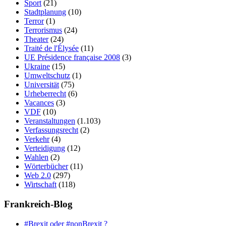
Sport
(21)
Stadtplanung
(10)
Terror
(1)
Terrorismus
(24)
Theater
(24)
Traité de l'Élysée
(11)
UE Présidence française 2008
(3)
Ukraine
(15)
Umweltschutz
(1)
Universität
(75)
Urheberrecht
(6)
Vacances
(3)
VDF
(10)
Veranstaltungen
(1.103)
Verfassungsrecht
(2)
Verkehr
(4)
Verteidigung
(12)
Wahlen
(2)
Wörterbücher
(11)
Web 2.0
(297)
Wirtschaft
(118)
Frankreich-Blog
#Brexit oder #nonBrexit ?