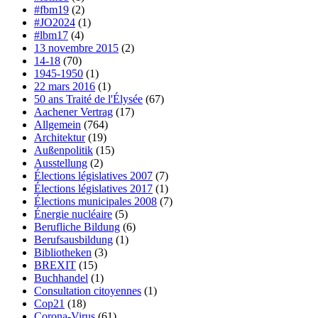
#fbm19
(2)
#JO2024
(1)
#lbm17
(4)
13 novembre 2015
(2)
14-18
(70)
1945-1950
(1)
22 mars 2016
(1)
50 ans Traité de l'Élysée
(67)
Aachener Vertrag
(17)
Allgemein
(764)
Architektur
(19)
Außenpolitik
(15)
Ausstellung
(2)
Élections législatives 2007
(7)
Élections législatives 2017
(1)
Élections municipales 2008
(7)
Énergie nucléaire
(5)
Berufliche Bildung
(6)
Berufsausbildung
(1)
Bibliotheken
(3)
BREXIT
(15)
Buchhandel
(1)
Consultation citoyennes
(1)
Cop21
(18)
Corona-Virus
(61)