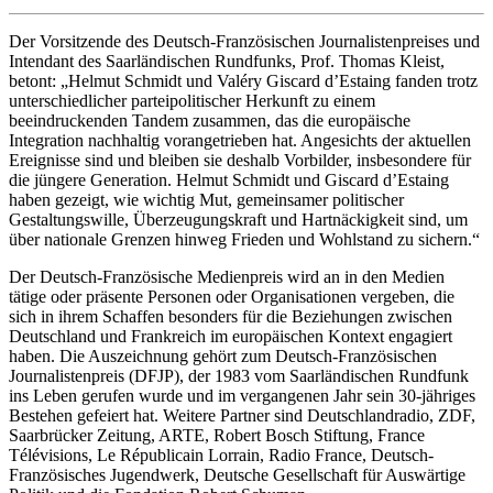
Der Vorsitzende des Deutsch-Französischen Journalistenpreises und
Intendant des Saarländischen Rundfunks, Prof. Thomas Kleist,
betont: „Helmut Schmidt und Valéry Giscard d’Estaing fanden trotz
unterschiedlicher parteipolitischer Herkunft zu einem
beeindruckenden Tandem zusammen, das die europäische
Integration nachhaltig vorangetrieben hat. Angesichts der aktuellen
Ereignisse sind und bleiben sie deshalb Vorbilder, insbesondere für
die jüngere Generation. Helmut Schmidt und Giscard d’Estaing
haben gezeigt, wie wichtig Mut, gemeinsamer politischer
Gestaltungswille, Überzeugungskraft und Hartnäckigkeit sind, um
über nationale Grenzen hinweg Frieden und Wohlstand zu sichern.“
Der Deutsch-Französische Medienpreis wird an in den Medien
tätige oder präsente Personen oder Organisationen vergeben, die
sich in ihrem Schaffen besonders für die Beziehungen zwischen
Deutschland und Frankreich im europäischen Kontext engagiert
haben. Die Auszeichnung gehört zum Deutsch-Französischen
Journalistenpreis (DFJP), der 1983 vom Saarländischen Rundfunk
ins Leben gerufen wurde und im vergangenen Jahr sein 30-jähriges
Bestehen gefeiert hat. Weitere Partner sind Deutschlandradio, ZDF,
Saarbrücker Zeitung, ARTE, Robert Bosch Stiftung, France
Télévisions, Le Républicain Lorrain, Radio France, Deutsch-
Französisches Jugendwerk, Deutsche Gesellschaft für Auswärtige