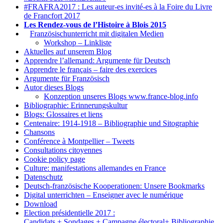
#FRAFRA2017 : Les auteur-es invité-es à la Foire du Livre
de Francfort 2017
Les Rendez-vous de l’Histoire à Blois 2015
1.
Französischunterricht mit digitalen Medien
Workshop – Linkliste
Aktuelles auf unserem Blog
Apprendre l’allemand: Argumente für Deutsch
Apprendre le français – faire des exercices
Argumente für Französisch
Autor dieses Blogs
Konzeption unseres Blogs www.france-blog.info
Bibliographie: Erinnerungskultur
Blogs: Glossaires et liens
Centenaire: 1914-1918 – Bibliographie und Sitographie
Chansons
Conférence à Montpellier – Tweets
Consultations citoyennes
Cookie policy page
Culture: manifestations allemandes en France
Datenschutz
Deutsch-französische Kooperationen: Unsere Bookmarks
Digital unterrichten – Enseigner avec le numérique
Download
Election présidentielle 2017 :
Candidats + Sondages + Campagne électoral+ Bibliographie