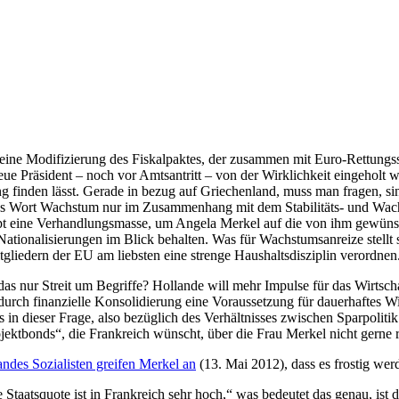
 eine Modifizierung des Fiskalpaktes, der zusammen mit Euro-Rettungss
eue Präsident – noch vor Amtsantritt – von der Wirklichkeit eingeholt
g finden lässt. Gerade in bezug auf Griechenland, muss man fragen, si
 Wort Wachstum nur im Zusammenhang mit dem Stabilitäts- und Wachs
haupt eine Verhandlungsmasse, um Angela Merkel auf die von ihm gew
onalisierungen im Blick behalten. Was für Wachstumsanreize stellt s
iedern der EU am liebsten eine strenge Haushaltsdisziplin verordnen
das nur Streit um Begriffe? Hollande will mehr Impulse für das Wirts
 durch finanzielle Konsolidierung eine Voraussetzung für dauerhaftes 
in dieser Frage, also bezüglich des Verhältnisses zwischen Sparpoliti
ktbonds“, die Frankreich wünscht, über die Frau Merkel nicht gerne
andes Sozialisten greifen Merkel an
(13. Mai 2012), dass es frostig w
Staatsquote ist in Frankreich sehr hoch,“ was bedeutet das genau, ist 