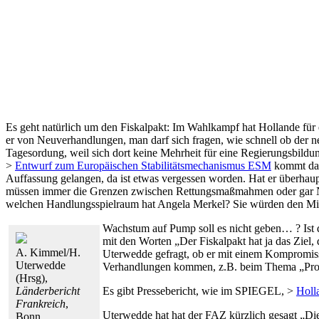
Es geht natürlich um den Fiskalpakt: Im Wahlkampf hat Hollande für
er von Neuverhandlungen, man darf sich fragen, wie schnell ob der n
Tagesordung, weil sich dort keine Mehrheit für eine Regierungsbildun
>
Entwurf zum Europäischen Stabilitätsmechanismus ESM
kommt das
Auffassung gelangen, da ist etwas vergessen worden. Hat er über
müssen immer die Grenzen zwischen Rettungsmaßmahmen oder gar Nati
welchen Handlungsspielraum hat Angela Merkel? Sie würden den Mitgl
Wachstum auf Pump soll es nicht geben… ? Ist 
mit den Worten „Der Fiskalpakt hat ja das Ziel,
A. Kimmel/H.
Uterwedde gefragt, ob er mit einem Kompromiss 
Uterwedde
Verhandlungen kommen, z.B. beim Thema „Proje
(Hrsg),
Länderbericht
Es gibt Pressebericht, wie im SPIEGEL, >
Holl
Frankreich
,
Uterwedde hat hat der FAZ kürzlich gesagt „Die 
Bonn,