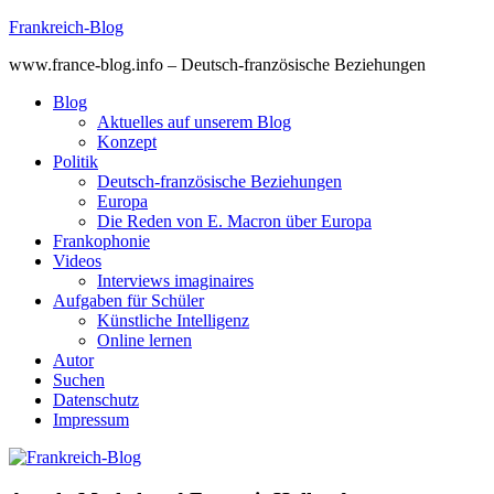
Skip
Frankreich-Blog
to
www.france-blog.info – Deutsch-französische Beziehungen
content
Blog
Aktuelles auf unserem Blog
Konzept
Politik
Deutsch-französische Beziehungen
Europa
Die Reden von E. Macron über Europa
Frankophonie
Videos
Interviews imaginaires
Aufgaben für Schüler
Künstliche Intelligenz
Online lernen
Autor
Suchen
Datenschutz
Impressum