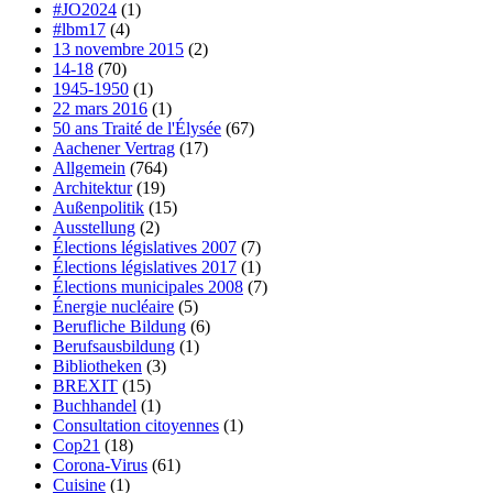
#JO2024
(1)
#lbm17
(4)
13 novembre 2015
(2)
14-18
(70)
1945-1950
(1)
22 mars 2016
(1)
50 ans Traité de l'Élysée
(67)
Aachener Vertrag
(17)
Allgemein
(764)
Architektur
(19)
Außenpolitik
(15)
Ausstellung
(2)
Élections législatives 2007
(7)
Élections législatives 2017
(1)
Élections municipales 2008
(7)
Énergie nucléaire
(5)
Berufliche Bildung
(6)
Berufsausbildung
(1)
Bibliotheken
(3)
BREXIT
(15)
Buchhandel
(1)
Consultation citoyennes
(1)
Cop21
(18)
Corona-Virus
(61)
Cuisine
(1)