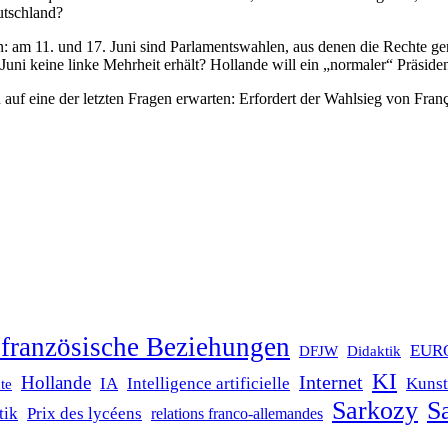
utschland?
 am 11. und 17. Juni sind Parlamentswahlen, aus denen die Rechte ge
ni keine linke Mehrheit erhält? Hollande will ein „normaler“ Präside
uf eine der letzten Fragen erwarten: Erfordert der Wahlsieg von Franç
französische Beziehungen
EUR
DFJW
Didaktik
KI
Internet
Hollande
IA
Intelligence artificielle
Kunst
te
Sarkozy
Sa
tik
Prix des lycéens
relations franco-allemandes