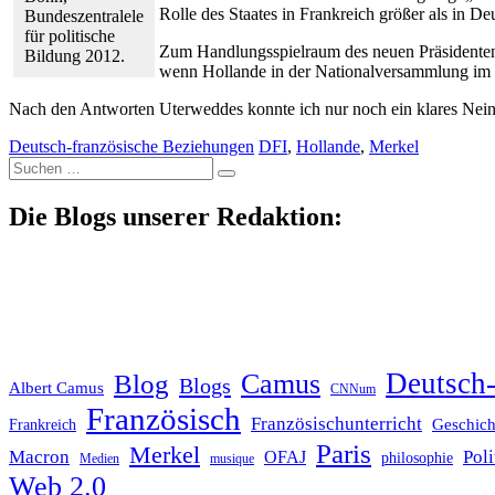
Rolle des Staates in Frankreich größer als in De
Bundeszentralele
für politische
Zum Handlungsspielraum des neuen Präsidenten:
Bildung 2012.
wenn Hollande in der Nationalversammlung im Ju
Nach den Antworten Uterweddes konnte ich nur noch ein klares Nein a
Deutsch-französische Beziehungen
DFI
,
Hollande
,
Merkel
Suche
nach:
Die Blogs unserer Redaktion:
Deutsch-
Blog
Camus
Blogs
Albert Camus
CNNum
Französisch
Französischunterricht
Geschich
Frankreich
Paris
Merkel
Macron
Poli
OFAJ
philosophie
Medien
musique
Web 2.0