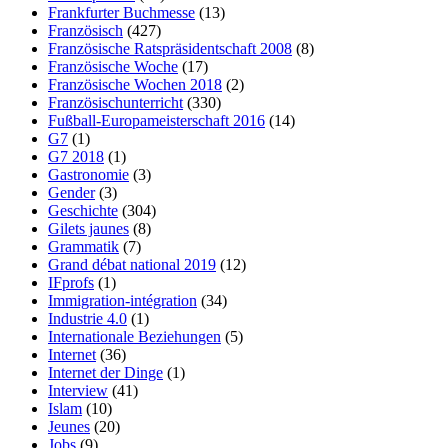
Frankfurter Buchmesse
(13)
Französisch
(427)
Französische Ratspräsidentschaft 2008
(8)
Französische Woche
(17)
Französische Wochen 2018
(2)
Französischunterricht
(330)
Fußball-Europameisterschaft 2016
(14)
G7
(1)
G7 2018
(1)
Gastronomie
(3)
Gender
(3)
Geschichte
(304)
Gilets jaunes
(8)
Grammatik
(7)
Grand débat national 2019
(12)
IFprofs
(1)
Immigration-intégration
(34)
Industrie 4.0
(1)
Internationale Beziehungen
(5)
Internet
(36)
Internet der Dinge
(1)
Interview
(41)
Islam
(10)
Jeunes
(20)
Jobs
(9)