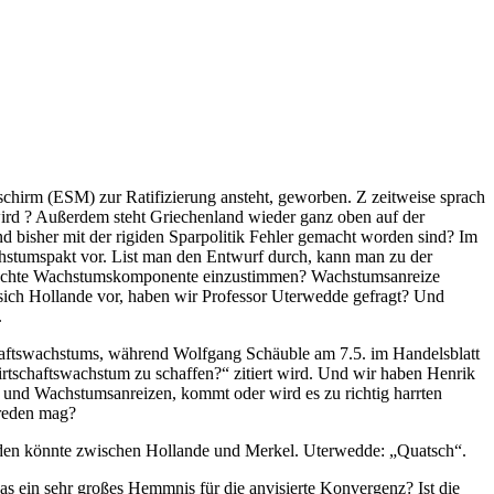
chirm (ESM) zur Ratifizierung ansteht, geworben. Z zeitweise sprach
 wird ? Außerdem steht Griechenland wieder ganz oben auf der
nd bisher mit der rigiden Sparpolitik Fehler gemacht worden sind? Im
tumspakt vor. List man den Entwurf durch, kann man zu der
ünschte Wachstumskomponente einzustimmen? Wachstumsanreize
ich Hollande vor, haben wir Professor Uterwedde gefragt? Und
.
chaftswachstums, während Wolfgang Schäuble am 7.5. im Handelsblatt
Wirtschaftswachstum zu schaffen?“ zitiert wird. Und wir haben Henrik
k und Wachstumsanreizen, kommt oder wird es zu richtig harrten
 reden mag?
erden könnte zwischen Hollande und Merkel. Uterwedde: „Quatsch“.
das ein sehr großes Hemmnis für die anvisierte Konvergenz? Ist die