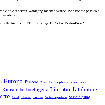
rne eine Art dritten Wahlgang machen würde. Was könnte passieren,
nt werden?
ois Hollande eine Neujustierung der Achse Berlin-Paris?
Europa
Europe
O
Francophonie
Fotos
Frankophonie
Literatur
Littérature
Künstliche Intelligenz
rtre
Verteidigung
Twitter
Theater
Verfassungsreform
Sicard