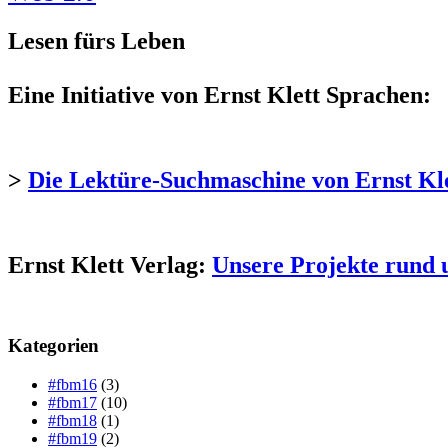
Lesen fürs Leben
Eine Initiative von Ernst Klett Sprachen:
>
Die Lektüre-Suchmaschine von Ernst Kl
Ernst Klett Verlag:
Unsere Projekte rund 
Kategorien
#fbm16
(3)
#fbm17
(10)
#fbm18
(1)
#fbm19
(2)