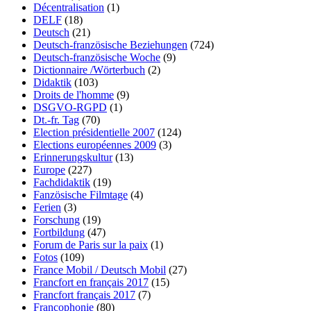
Décentralisation
(1)
DELF
(18)
Deutsch
(21)
Deutsch-französische Beziehungen
(724)
Deutsch-französische Woche
(9)
Dictionnaire /Wörterbuch
(2)
Didaktik
(103)
Droits de l'homme
(9)
DSGVO-RGPD
(1)
Dt.-fr. Tag
(70)
Election présidentielle 2007
(124)
Elections européennes 2009
(3)
Erinnerungskultur
(13)
Europe
(227)
Fachdidaktik
(19)
Fanzösische Filmtage
(4)
Ferien
(3)
Forschung
(19)
Fortbildung
(47)
Forum de Paris sur la paix
(1)
Fotos
(109)
France Mobil / Deutsch Mobil
(27)
Francfort en français 2017
(15)
Francfort français 2017
(7)
Francophonie
(80)