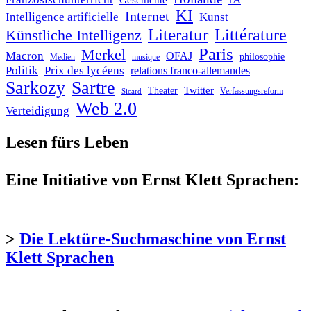
Geschichte
KI
Internet
Intelligence artificielle
Kunst
Literatur
Littérature
Künstliche Intelligenz
Paris
Merkel
Macron
OFAJ
philosophie
Medien
musique
Politik
Prix des lycéens
relations franco-allemandes
Sarkozy
Sartre
Twitter
Theater
Verfassungsreform
Sicard
Web 2.0
Verteidigung
Lesen fürs Leben
Eine Initiative von Ernst Klett Sprachen:
>
Die Lektüre-Suchmaschine von Ernst
Klett Sprachen