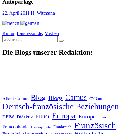
Autopartage
22. April 2011
H. Wittmann
Kultur
,
Landeskunde
,
Medien
Suche
nach:
Die Blogs unserer Redaktion:
Blog
Camus
Blogs
Albert Camus
CNNum
Deutsch-französische Beziehungen
Europa
Europe
EURO
DFJW
Didaktik
Fotos
Französisch
Francophonie
Frankreich
Frankophonie
Hollande
Französischunterricht
IA