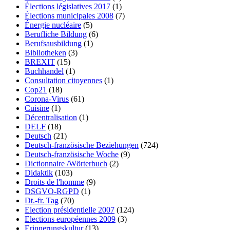
Élections législatives 2017
(1)
Élections municipales 2008
(7)
Énergie nucléaire
(5)
Berufliche Bildung
(6)
Berufsausbildung
(1)
Bibliotheken
(3)
BREXIT
(15)
Buchhandel
(1)
Consultation citoyennes
(1)
Cop21
(18)
Corona-Virus
(61)
Cuisine
(1)
Décentralisation
(1)
DELF
(18)
Deutsch
(21)
Deutsch-französische Beziehungen
(724)
Deutsch-französische Woche
(9)
Dictionnaire /Wörterbuch
(2)
Didaktik
(103)
Droits de l'homme
(9)
DSGVO-RGPD
(1)
Dt.-fr. Tag
(70)
Election présidentielle 2007
(124)
Elections européennes 2009
(3)
Erinnerungskultur
(13)