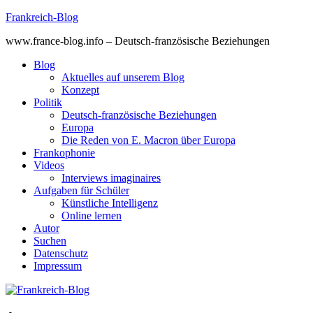
Skip
Frankreich-Blog
to
www.france-blog.info – Deutsch-französische Beziehungen
content
Blog
Aktuelles auf unserem Blog
Konzept
Politik
Deutsch-französische Beziehungen
Europa
Die Reden von E. Macron über Europa
Frankophonie
Videos
Interviews imaginaires
Aufgaben für Schüler
Künstliche Intelligenz
Online lernen
Autor
Suchen
Datenschutz
Impressum