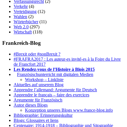
Verfassungsrecht
(2)
Verkehr
(4)
Verteidigung
(12)
Wahlen
(2)
Wörterbücher
(11)
Web 2.0
(297)
Wirtschaft
(118)
Frankreich-Blog
#Brexit oder #nonBrexit ?
#FRAFRA2017 : Les auteur-es invité-es à la Foire du Livre
de Francfort 2017
Les Rendez-vous de l’Histoire à Blois 2015
1.
Französischunterricht mit digitalen Medien
Workshop – Linkliste
Aktuelles auf unserem Blog
Apprendre l’allemand: Argumente für Deutsch
Apprendre le français – faire des exercices
Argumente für Französisch
Autor dieses Blogs
Konzeption unseres Blogs www.france-blog.info
Bibliographie: Erinnerungskultur
Blogs: Glossaires et liens
Centenaire: 1914-1918 – Bibliographie und Sitographie