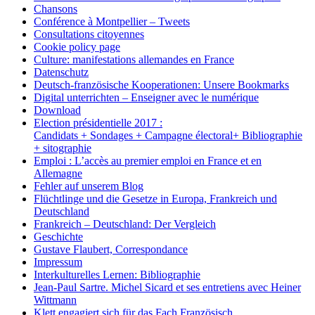
Chansons
Conférence à Montpellier – Tweets
Consultations citoyennes
Cookie policy page
Culture: manifestations allemandes en France
Datenschutz
Deutsch-französische Kooperationen: Unsere Bookmarks
Digital unterrichten – Enseigner avec le numérique
Download
Election présidentielle 2017 :
Candidats + Sondages + Campagne électoral+ Bibliographie
+ sitographie
Emploi : L’accès au premier emploi en France et en
Allemagne
Fehler auf unserem Blog
Flüchtlinge und die Gesetze in Europa, Frankreich und
Deutschland
Frankreich – Deutschland: Der Vergleich
Geschichte
Gustave Flaubert, Correspondance
Impressum
Interkulturelles Lernen: Bibliographie
Jean-Paul Sartre. Michel Sicard et ses entretiens avec Heiner
Wittmann
Klett engagiert sich für das Fach Französisch