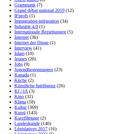
Grammatik
(7)
Grand débat national 2019
(12)
IFprofs
(1)
Immigration-intégration
(34)
Industrie 4.0
(1)
Internationale Beziehungen
(5)
Internet
(36)
Internet der Dinge
(1)
Interview
(41)
Islam
(10)
Jeunes
(20)
Jobs
(9)
Jugendbegegnungen
(23)
Kanada
(1)
Küche
(2)
Künstliche Intelligenz
(26)
KI / IA
(3)
Kino
(32)
Klima
(18)
Kultur
(369)
Kunst
(143)
Kurzfilmtage
(2)
Landeskunde
(146)
Législatives 2017
(16)