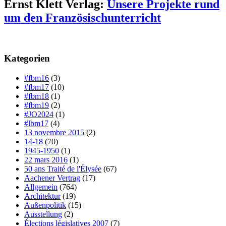
Ernst Klett Verlag:
Unsere Projekte rund
um den Französischunterricht
Kategorien
#fbm16
(3)
#fbm17
(10)
#fbm18
(1)
#fbm19
(2)
#JO2024
(1)
#lbm17
(4)
13 novembre 2015
(2)
14-18
(70)
1945-1950
(1)
22 mars 2016
(1)
50 ans Traité de l'Élysée
(67)
Aachener Vertrag
(17)
Allgemein
(764)
Architektur
(19)
Außenpolitik
(15)
Ausstellung
(2)
Élections législatives 2007
(7)