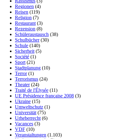
Rassismus
(3)
Regionen
(4)
Reisen
(119)
Religion
(7)
Restaurant
(3)
Rezension
(8)
Schüleraustausch
(38)
Schulbücher
(30)
Schule
(140)
Sicherheit
(5)
Société
(1)
Sport
(21)
Stadtplanung
(10)
Terror
(1)
Terrorismus
(24)
Theater
(24)
Traité de l'Élysée
(11)
UE Présidence française 2008
(3)
Ukraine
(15)
Umweltschutz
(1)
Universität
(75)
Urheberrecht
(6)
Vacances
(3)
VDF
(10)
Veranstaltungen
(1.103)