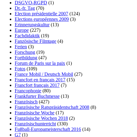
DSGVO-RGPD
(1)
Dt.-fr. Tag
(70)
Election présidentielle 2007
(124)
Elections européennes 2009
(3)
Erinnerungskultur
(13)
Europe
(227)
Fachdidaktik
(19)
Fanzösische Filmtage
(4)
Ferien
(3)
Forschung
(19)
Fortbildung
(47)
Forum de Paris sur la paix
(1)
Fotos
(109)
France Mobil / Deutsch Mobil
(27)
Francfort en français 2017
(15)
Francfort français 2017
(7)
Francophonie
(80)
Frankfurter Buchmesse
(13)
Französisch
(427)
Französische Ratspräsidentschaft 2008
(8)
Französische Woche
(17)
Französische Wochen 2018
(2)
Französischunterricht
(330)
Fußball-Europameisterschaft 2016
(14)
G7
(1)