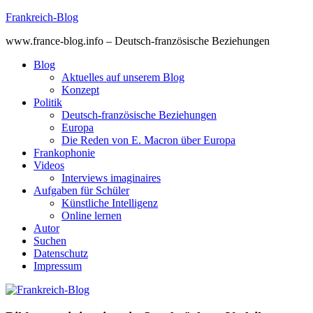
Skip
Frankreich-Blog
to
www.france-blog.info – Deutsch-französische Beziehungen
content
Blog
Aktuelles auf unserem Blog
Konzept
Politik
Deutsch-französische Beziehungen
Europa
Die Reden von E. Macron über Europa
Frankophonie
Videos
Interviews imaginaires
Aufgaben für Schüler
Künstliche Intelligenz
Online lernen
Autor
Suchen
Datenschutz
Impressum