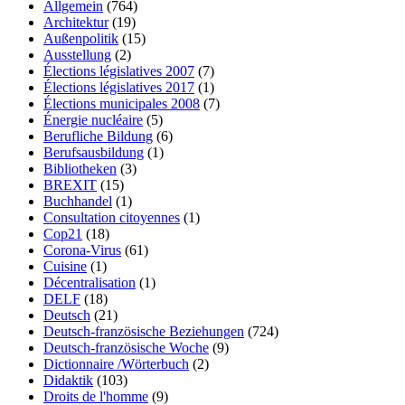
Allgemein
(764)
Architektur
(19)
Außenpolitik
(15)
Ausstellung
(2)
Élections législatives 2007
(7)
Élections législatives 2017
(1)
Élections municipales 2008
(7)
Énergie nucléaire
(5)
Berufliche Bildung
(6)
Berufsausbildung
(1)
Bibliotheken
(3)
BREXIT
(15)
Buchhandel
(1)
Consultation citoyennes
(1)
Cop21
(18)
Corona-Virus
(61)
Cuisine
(1)
Décentralisation
(1)
DELF
(18)
Deutsch
(21)
Deutsch-französische Beziehungen
(724)
Deutsch-französische Woche
(9)
Dictionnaire /Wörterbuch
(2)
Didaktik
(103)
Droits de l'homme
(9)