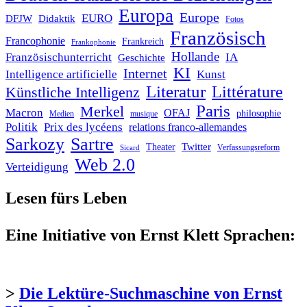
Europa
Europe
EURO
DFJW
Didaktik
Fotos
Französisch
Francophonie
Frankreich
Frankophonie
Hollande
Französischunterricht
IA
Geschichte
KI
Internet
Intelligence artificielle
Kunst
Literatur
Littérature
Künstliche Intelligenz
Paris
Merkel
Macron
OFAJ
philosophie
Medien
musique
Politik
Prix des lycéens
relations franco-allemandes
Sarkozy
Sartre
Twitter
Theater
Verfassungsreform
Sicard
Web 2.0
Verteidigung
Lesen fürs Leben
Eine Initiative von Ernst Klett Sprachen:
>
Die Lektüre-Suchmaschine von Ernst