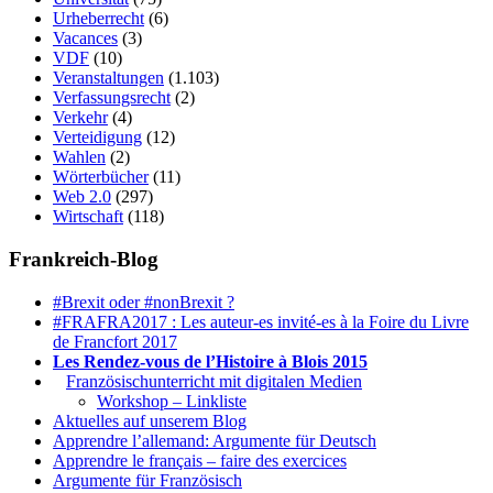
Urheberrecht
(6)
Vacances
(3)
VDF
(10)
Veranstaltungen
(1.103)
Verfassungsrecht
(2)
Verkehr
(4)
Verteidigung
(12)
Wahlen
(2)
Wörterbücher
(11)
Web 2.0
(297)
Wirtschaft
(118)
Frankreich-Blog
#Brexit oder #nonBrexit ?
#FRAFRA2017 : Les auteur-es invité-es à la Foire du Livre
de Francfort 2017
Les Rendez-vous de l’Histoire à Blois 2015
1.
Französischunterricht mit digitalen Medien
Workshop – Linkliste
Aktuelles auf unserem Blog
Apprendre l’allemand: Argumente für Deutsch
Apprendre le français – faire des exercices
Argumente für Französisch