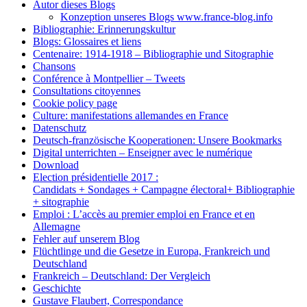
Autor dieses Blogs
Konzeption unseres Blogs www.france-blog.info
Bibliographie: Erinnerungskultur
Blogs: Glossaires et liens
Centenaire: 1914-1918 – Bibliographie und Sitographie
Chansons
Conférence à Montpellier – Tweets
Consultations citoyennes
Cookie policy page
Culture: manifestations allemandes en France
Datenschutz
Deutsch-französische Kooperationen: Unsere Bookmarks
Digital unterrichten – Enseigner avec le numérique
Download
Election présidentielle 2017 :
Candidats + Sondages + Campagne électoral+ Bibliographie
+ sitographie
Emploi : L’accès au premier emploi en France et en
Allemagne
Fehler auf unserem Blog
Flüchtlinge und die Gesetze in Europa, Frankreich und
Deutschland
Frankreich – Deutschland: Der Vergleich
Geschichte
Gustave Flaubert, Correspondance