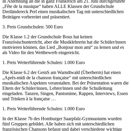
In Anlehnung an die in ganz Frankreich am 21. Juni durchgeführte
„Fête de la musique“ haben ALLE Klassen der Grundschule
Dreiländereck Perl einen musikalischen Tag mit unterschiedlichen
Beiträgen vorbereitet und präsentiert.
3. Preis Grundschulen: 500 Euro
Die Klasse 1.2 der Grundschule Bous hat keinen
Französischunterricht, aber die Musiklehrerin hat die Schüler/innen
motivieren können, das Lied „Bonjour mon ami“ zu lernen und es
als Video für den Wettbewerb eingereicht.
1. Preis Weiterführende Schulen: 1.000 Euro
Die Klasse 6.2 der GemS am Warndtwald (Überherrn) hat einen
„Après-midi de la chanson française“ mit unterschiedlichen
musikalischen Aspekten veranstalten. Bei der Präsentation waren die
Eltern der Schüler/innen, Lehrer/innen und die Schulleitung
eingeladen. Tanzen, Singen, Pantomime, Rappen, Interviews, Essen
und Trinken à la française …
1. Preis Weiterführende Schulen: 1.000 Euro
In der Klasse 7b des Homburger Saarpfalz-Gymnasiums wurden
fünf Gruppen gebildet. Alle haben sich mit unterschiedlichen
französischen Chansons befasst und dabei verschiedene wichtige