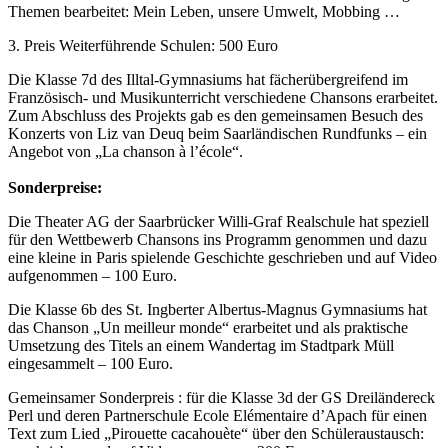
Themen bearbeitet: Mein Leben, unsere Umwelt, Mobbing …
3. Preis Weiterführende Schulen: 500 Euro
Die Klasse 7d des Illtal-Gymnasiums hat fächerübergreifend im
Französisch- und Musikunterricht verschiedene Chansons erarbeitet.
Zum Abschluss des Projekts gab es den gemeinsamen Besuch des
Konzerts von Liz van Deuq beim Saarländischen Rundfunks – ein
Angebot von „La chanson à l’école“.
Sonderpreise:
Die Theater AG der Saarbrücker Willi-Graf Realschule hat speziell
für den Wettbewerb Chansons ins Programm genommen und dazu
eine kleine in Paris spielende Geschichte geschrieben und auf Video
aufgenommen – 100 Euro.
Die Klasse 6b des St. Ingberter Albertus-Magnus Gymnasiums hat
das Chanson „Un meilleur monde“ erarbeitet und als praktische
Umsetzung des Titels an einem Wandertag im Stadtpark Müll
eingesammelt – 100 Euro.
Gemeinsamer Sonderpreis : für die Klasse 3d der GS Dreiländereck
Perl und deren Partnerschule Ecole Elémentaire d’Apach für einen
Text zum Lied „Pirouette cacahouète“ über den Schüleraustausch: