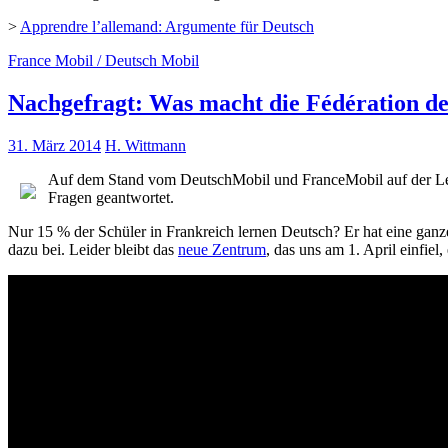
>
Apprendre l’allemand: Argumente für Deutsch
France Mobil / Deutsch Mobil
Nachgefragt: Was macht die Fédération de
31. März 2014
H. Wittmann
Auf dem Stand vom DeutschMobil und FranceMobil auf der Lei
Fragen geantwortet.
Nur 15 % der Schüler in Frankreich lernen Deutsch? Er hat eine ganz
dazu bei. Leider bleibt das
neue Zentrum
, das uns am 1. April einfiel