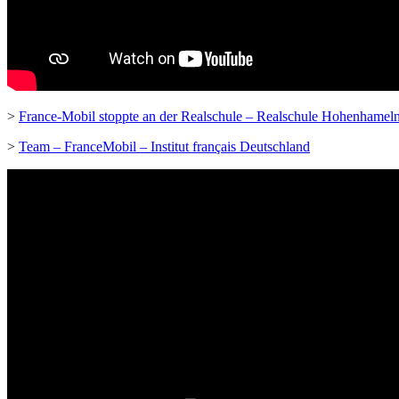
>
France-Mobil stoppte an der Realschule – Realschule Hohenhamel
>
Team – FranceMobil – Institut français Deutschland