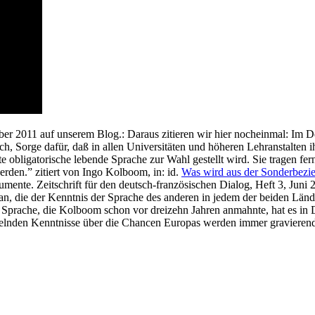
er 2011 auf unserem Blog.: Daraus zitieren wir hier nocheinmal: Im
ch, Sorge dafür, daß in allen Universitäten und höheren Lehranstalten i
ite obligatorische lebende Sprache zur Wahl gestellt wird. Sie tragen 
den.” zitiert von Ingo Kolboom, in: id.
Was wird aus der Sonderbezi
umente. Zeitschrift für den deutsch-französischen Dialog, Heft 3, Jun
an, die der Kenntnis der Sprache des anderen in jedem der beiden Län
n Sprache, die Kolboom schon vor dreizehn Jahren anmahnte, hat es in De
gelnden Kenntnisse über die Chancen Europas werden immer gravierend