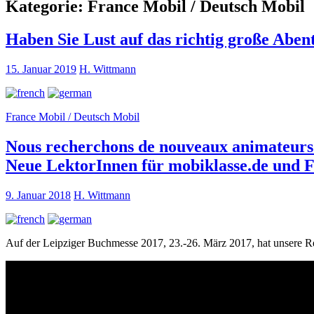
Kategorie:
France Mobil / Deutsch Mobil
Haben Sie Lust auf das richtig große Abe
15. Januar 2019
H. Wittmann
France Mobil / Deutsch Mobil
Nous recherchons de nouveaux animateurs
Neue LektorInnen für mobiklasse.de und 
9. Januar 2018
H. Wittmann
Auf der Leipziger Buchmesse 2017, 23.-26. März 2017, hat unsere 