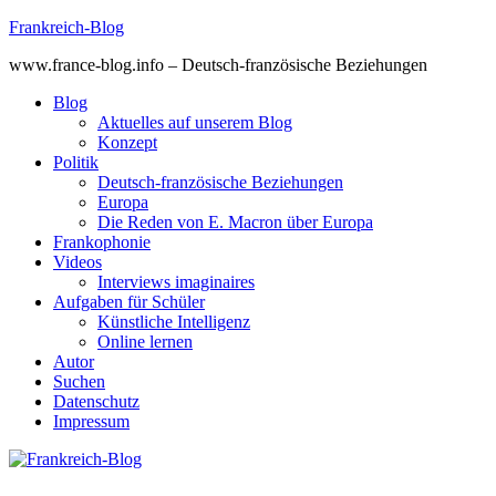
Skip
Frankreich-Blog
to
www.france-blog.info – Deutsch-französische Beziehungen
content
Blog
Aktuelles auf unserem Blog
Konzept
Politik
Deutsch-französische Beziehungen
Europa
Die Reden von E. Macron über Europa
Frankophonie
Videos
Interviews imaginaires
Aufgaben für Schüler
Künstliche Intelligenz
Online lernen
Autor
Suchen
Datenschutz
Impressum