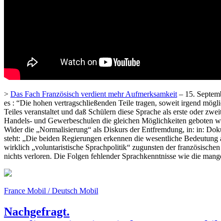
>
Das Fach Französisch verdient mehr Aufmerksamkeit
– 15. Septemb
es : “Die hohen vertragschließenden Teile tragen, soweit irgend mögli
Teiles veranstaltet und daß Schülern diese Sprache als erste oder zwe
Handels- und Gewerbeschulen die gleichen Möglichkeiten geboten wer
Wider die „Normalisierung“ als Diskurs der Entfremdung, in: in: Dok
steht: „Die beiden Regierungen erkennen die wesentliche Bedeutung 
wirklich „voluntaristische Sprachpolitik“ zugunsten der französische
nichts verloren. Die Folgen fehlender Sprachkenntnisse wie die man
France Mobil / Deutsch Mobil
Nachgefragt.