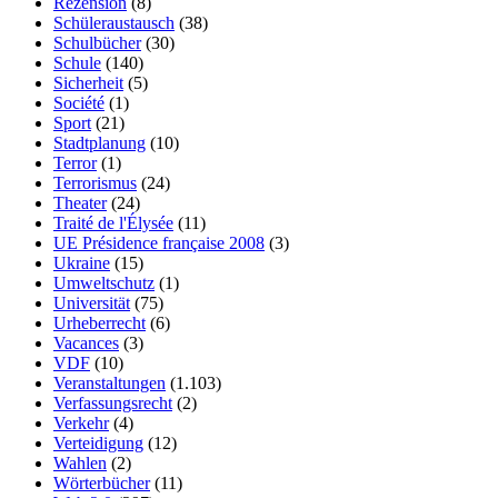
Rezension
(8)
Schüleraustausch
(38)
Schulbücher
(30)
Schule
(140)
Sicherheit
(5)
Société
(1)
Sport
(21)
Stadtplanung
(10)
Terror
(1)
Terrorismus
(24)
Theater
(24)
Traité de l'Élysée
(11)
UE Présidence française 2008
(3)
Ukraine
(15)
Umweltschutz
(1)
Universität
(75)
Urheberrecht
(6)
Vacances
(3)
VDF
(10)
Veranstaltungen
(1.103)
Verfassungsrecht
(2)
Verkehr
(4)
Verteidigung
(12)
Wahlen
(2)
Wörterbücher
(11)