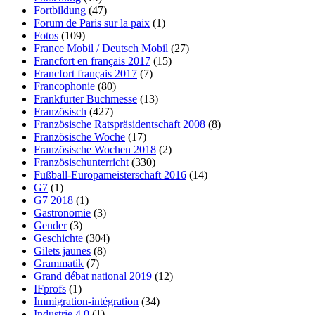
Fortbildung
(47)
Forum de Paris sur la paix
(1)
Fotos
(109)
France Mobil / Deutsch Mobil
(27)
Francfort en français 2017
(15)
Francfort français 2017
(7)
Francophonie
(80)
Frankfurter Buchmesse
(13)
Französisch
(427)
Französische Ratspräsidentschaft 2008
(8)
Französische Woche
(17)
Französische Wochen 2018
(2)
Französischunterricht
(330)
Fußball-Europameisterschaft 2016
(14)
G7
(1)
G7 2018
(1)
Gastronomie
(3)
Gender
(3)
Geschichte
(304)
Gilets jaunes
(8)
Grammatik
(7)
Grand débat national 2019
(12)
IFprofs
(1)
Immigration-intégration
(34)
Industrie 4.0
(1)