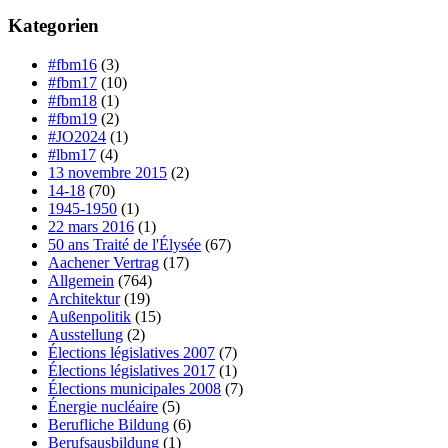
Kategorien
#fbm16
(3)
#fbm17
(10)
#fbm18
(1)
#fbm19
(2)
#JO2024
(1)
#lbm17
(4)
13 novembre 2015
(2)
14-18
(70)
1945-1950
(1)
22 mars 2016
(1)
50 ans Traité de l'Élysée
(67)
Aachener Vertrag
(17)
Allgemein
(764)
Architektur
(19)
Außenpolitik
(15)
Ausstellung
(2)
Élections législatives 2007
(7)
Élections législatives 2017
(1)
Élections municipales 2008
(7)
Énergie nucléaire
(5)
Berufliche Bildung
(6)
Berufsausbildung
(1)