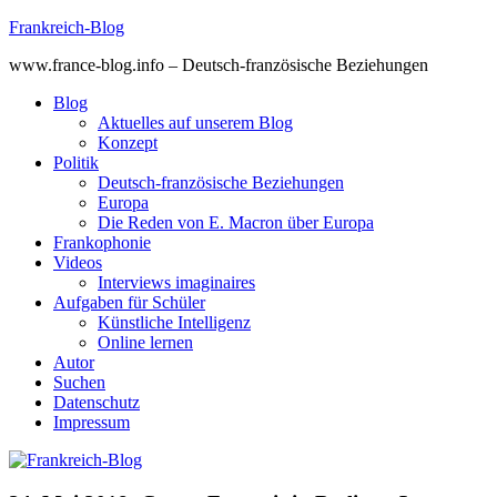
Skip
Frankreich-Blog
to
www.france-blog.info – Deutsch-französische Beziehungen
content
Blog
Aktuelles auf unserem Blog
Konzept
Politik
Deutsch-französische Beziehungen
Europa
Die Reden von E. Macron über Europa
Frankophonie
Videos
Interviews imaginaires
Aufgaben für Schüler
Künstliche Intelligenz
Online lernen
Autor
Suchen
Datenschutz
Impressum