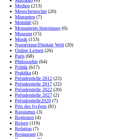
Marokko
(6)
Medien
(213)
Menschenrechte
(20)
Migranten
(7)
Mobilité
(2)
Monuments historiques
(6)
Museum
(15)
Musik
(153)
Numérique/Digitale Welt
(20)
Online Lernen
(26)
Paris
(68)
Philosophie
(64)
Politik
(617)
Praktika
(4)
Présidentielle 2012
(22)
Présidentielle 2017
(22)
Présidentielle 2022
(20)
Présidentielle 2027
(2)
Présidentielle2020
(7)
Prix des lycéens
(81)
Rassismus
(3)
Regionen
(4)
Reisen
(119)
Religion
(7)
Restaurant
(3)