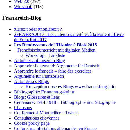
Web 2.0
(297)
Wirtschaft
(118)
Frankreich-Blog
#Brexit oder #nonBrexit ?
#FRAFRA2017 : Les auteur-es invité-es à la Foire du Livre
de Francfort 2017
Les Rendez-vous de l’Histoire à Blois 2015
1.
Französischunterricht mit digitalen Medien
Workshop – Linkliste
Aktuelles auf unserem Blog
Apprendre l’allemand: Argumente für Deutsch
Apprendre le français – faire des exercices
Argumente für Französisch
Autor dieses Blogs
Konzeption unseres Blogs www.france-blog.info
Bibliographie: Erinnerungskultur
Blogs: Glossaires et liens
Centenaire: 1914-1918 – Bibliographie und Sitographie
Chansons
Conférence à Montpellier – Tweets
Consultations citoyennes
Cookie policy page
Culture: manifestations allemandes en France