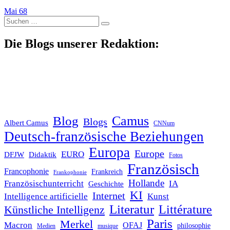
Mai 68
Suche
nach:
Die Blogs unserer Redaktion:
Blog
Camus
Blogs
Albert Camus
CNNum
Deutsch-französische Beziehungen
Europa
Europe
EURO
DFJW
Didaktik
Fotos
Französisch
Francophonie
Frankreich
Frankophonie
Hollande
Französischunterricht
IA
Geschichte
KI
Internet
Intelligence artificielle
Kunst
Literatur
Littérature
Künstliche Intelligenz
Paris
Merkel
Macron
OFAJ
philosophie
Medien
musique