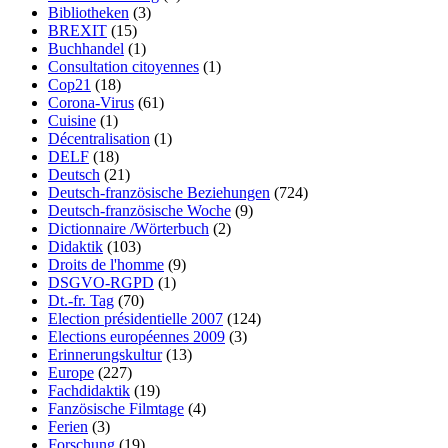
Bibliotheken
(3)
BREXIT
(15)
Buchhandel
(1)
Consultation citoyennes
(1)
Cop21
(18)
Corona-Virus
(61)
Cuisine
(1)
Décentralisation
(1)
DELF
(18)
Deutsch
(21)
Deutsch-französische Beziehungen
(724)
Deutsch-französische Woche
(9)
Dictionnaire /Wörterbuch
(2)
Didaktik
(103)
Droits de l'homme
(9)
DSGVO-RGPD
(1)
Dt.-fr. Tag
(70)
Election présidentielle 2007
(124)
Elections européennes 2009
(3)
Erinnerungskultur
(13)
Europe
(227)
Fachdidaktik
(19)
Fanzösische Filmtage
(4)
Ferien
(3)
Forschung
(19)