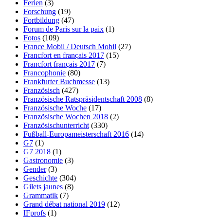
Ferien
(3)
Forschung
(19)
Fortbildung
(47)
Forum de Paris sur la paix
(1)
Fotos
(109)
France Mobil / Deutsch Mobil
(27)
Francfort en français 2017
(15)
Francfort français 2017
(7)
Francophonie
(80)
Frankfurter Buchmesse
(13)
Französisch
(427)
Französische Ratspräsidentschaft 2008
(8)
Französische Woche
(17)
Französische Wochen 2018
(2)
Französischunterricht
(330)
Fußball-Europameisterschaft 2016
(14)
G7
(1)
G7 2018
(1)
Gastronomie
(3)
Gender
(3)
Geschichte
(304)
Gilets jaunes
(8)
Grammatik
(7)
Grand débat national 2019
(12)
IFprofs
(1)