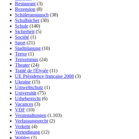
Restaurant
(3)
Rezension
(8)
Schüleraustausch
(38)
Schulbücher
(30)
Schule
(140)
Sicherheit
(5)
Société
(1)
Sport
(21)
Stadtplanung
(10)
Terror
(1)
Terrorismus
(24)
Theater
(24)
Traité de l'Élysée
(11)
UE Présidence française 2008
(3)
Ukraine
(15)
Umweltschutz
(1)
Universität
(75)
Urheberrecht
(6)
Vacances
(3)
VDF
(10)
Veranstaltungen
(1.103)
Verfassungsrecht
(2)
Verkehr
(4)
Verteidigung
(12)
Wahlen
(2)