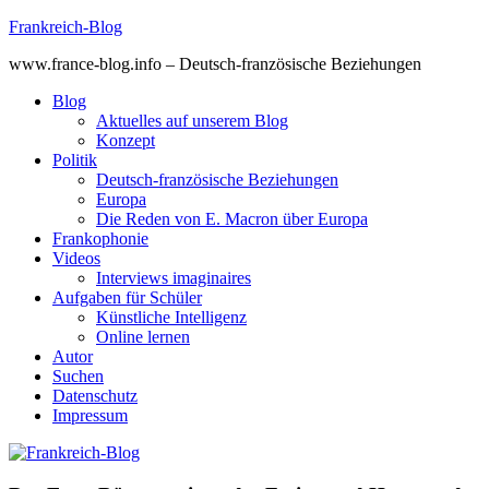
Skip
Frankreich-Blog
to
www.france-blog.info – Deutsch-französische Beziehungen
content
Blog
Aktuelles auf unserem Blog
Konzept
Politik
Deutsch-französische Beziehungen
Europa
Die Reden von E. Macron über Europa
Frankophonie
Videos
Interviews imaginaires
Aufgaben für Schüler
Künstliche Intelligenz
Online lernen
Autor
Suchen
Datenschutz
Impressum