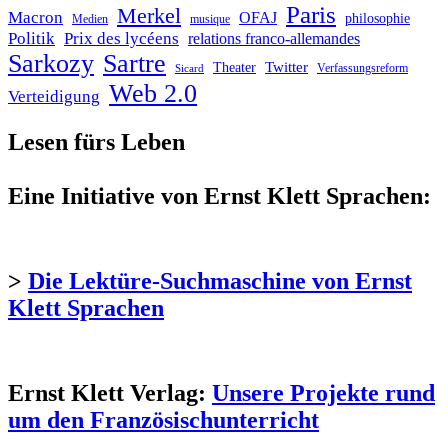
Paris
Merkel
Macron
OFAJ
philosophie
Medien
musique
Politik
Prix des lycéens
relations franco-allemandes
Sarkozy
Sartre
Twitter
Theater
Verfassungsreform
Sicard
Web 2.0
Verteidigung
Lesen fürs Leben
Eine Initiative von Ernst Klett Sprachen:
>
Die Lektüre-Suchmaschine von Ernst
Klett Sprachen
Ernst Klett Verlag:
Unsere Projekte rund
um den Französischunterricht