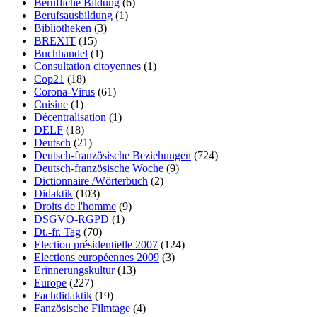
Berufliche Bildung
(6)
Berufsausbildung
(1)
Bibliotheken
(3)
BREXIT
(15)
Buchhandel
(1)
Consultation citoyennes
(1)
Cop21
(18)
Corona-Virus
(61)
Cuisine
(1)
Décentralisation
(1)
DELF
(18)
Deutsch
(21)
Deutsch-französische Beziehungen
(724)
Deutsch-französische Woche
(9)
Dictionnaire /Wörterbuch
(2)
Didaktik
(103)
Droits de l'homme
(9)
DSGVO-RGPD
(1)
Dt.-fr. Tag
(70)
Election présidentielle 2007
(124)
Elections européennes 2009
(3)
Erinnerungskultur
(13)
Europe
(227)
Fachdidaktik
(19)
Fanzösische Filmtage
(4)