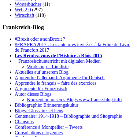
Wörterbücher
(11)
Web 2.0
(297)
Wirtschaft
(118)
Frankreich-Blog
#Brexit oder #nonBrexit ?
#FRAFRA2017 : Les auteur-es invité-es à la Foire du Livre
de Francfort 2017
Les Rendez-vous de l’Histoire à Blois 2015
1.
Französischunterricht mit digitalen Medien
Workshop – Linkliste
Aktuelles auf unserem Blog
Apprendre l’allemand: Argumente für Deutsch
Apprendre le français – faire des exercices
Argumente für Französisch
Autor dieses Blogs
Konzeption unseres Blogs www.france-blog.info
Bibliographie: Erinnerungskultur
Blogs: Glossaires et liens
Centenaire: 1914-1918 – Bibliographie und Sitographie
Chansons
Conférence à Montpellier – Tweets
Consultations citoyennes