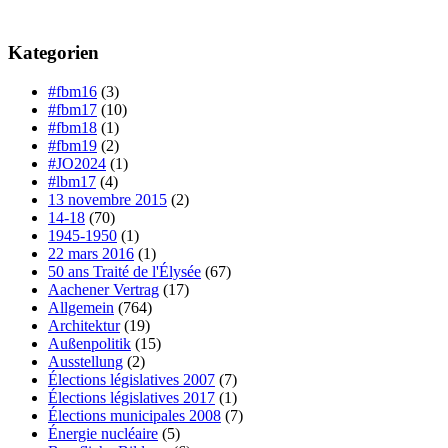
Kategorien
#fbm16
(3)
#fbm17
(10)
#fbm18
(1)
#fbm19
(2)
#JO2024
(1)
#lbm17
(4)
13 novembre 2015
(2)
14-18
(70)
1945-1950
(1)
22 mars 2016
(1)
50 ans Traité de l'Élysée
(67)
Aachener Vertrag
(17)
Allgemein
(764)
Architektur
(19)
Außenpolitik
(15)
Ausstellung
(2)
Élections législatives 2007
(7)
Élections législatives 2017
(1)
Élections municipales 2008
(7)
Énergie nucléaire
(5)