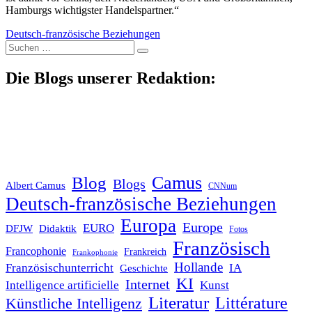
Hamburgs wichtigster Handelspartner.“
Deutsch-französische Beziehungen
Suche
nach:
Die Blogs unserer Redaktion:
Blog
Camus
Blogs
Albert Camus
CNNum
Deutsch-französische Beziehungen
Europa
Europe
EURO
DFJW
Didaktik
Fotos
Französisch
Francophonie
Frankreich
Frankophonie
Hollande
Französischunterricht
IA
Geschichte
KI
Internet
Intelligence artificielle
Kunst
Literatur
Littérature
Künstliche Intelligenz