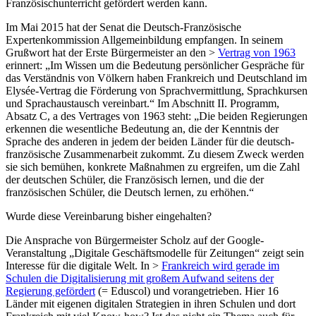
Französischunterricht gefördert werden kann.
Im Mai 2015 hat der Senat die Deutsch-Französische
Expertenkommission Allgemeinbildung empfangen. In seinem
Grußwort hat der Erste Bürgermeister an den >
Vertrag von 1963
erinnert: „Im Wissen um die Bedeutung persönlicher Gespräche für
das Verständnis von Völkern haben Frankreich und Deutschland im
Elysée-Vertrag die Förderung von Sprachvermittlung, Sprachkursen
und Sprachaustausch vereinbart.“ Im Abschnitt II. Programm,
Absatz C, a des Vertrages von 1963 steht: „Die beiden Regierungen
erkennen die wesentliche Bedeutung an, die der Kenntnis der
Sprache des anderen in jedem der beiden Länder für die deutsch-
französische Zusammenarbeit zukommt. Zu diesem Zweck werden
sie sich bemühen, konkrete Maßnahmen zu ergreifen, um die Zahl
der deutschen Schüler, die Französisch lernen, und die der
französischen Schüler, die Deutsch lernen, zu erhöhen.“
Wurde diese Vereinbarung bisher eingehalten?
Die Ansprache von Bürgermeister Scholz auf der Google-
Veranstaltung „Digitale Geschäftsmodelle für Zeitungen“ zeigt sein
Interesse für die digitale Welt. In >
Frankreich wird gerade im
Schulen die Digitalisierung mit großem Aufwand seitens der
Regierung gefördert
(= Eduscol) und vorangetrieben. Hier 16
Länder mit eigenen digitalen Strategien in ihren Schulen und dort