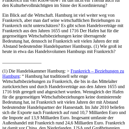
Frankreich mit viel Know-how? Ist das nicht ein Thema auch für
den Kulturbevollmächtigten im Sinne der Koordinierung?
Ein Blick auf die Wirtschaft. Hamburg ist viel weiter weg von
Frankreich, aber man darf seine wirtschaftlichen Beziehungen zu
Frankreich nicht unterschätzen? Es gibt schon Handelsverträge mit
Frankreich aus den Jahren 1655 und 1716 Der Hafen hat für die
gegenseitigen Wirtschaftsbeziehungen keine überragende
Bedeutung hat, dennoch ist Frankreich seit vielen Jahren der mit
Abstand bedeutendste Handelspartner Hamburgs. (1) Wie groß ist
heute in etwa das Handelsvolumen Hamburgs mit Frankreich?
_________________
(1) Die Handelskammer Hamburg: >
Frankreich – Beziehungen zu
Hamburg
: “ Hamburg hat traditionell sehr enge
Wirtschaftsbeziehungen zu Frankreich, die bis in das Mittelalter
zurückreichen und durch Handelsverträge aus den Jahren 1655 und
1716 früh geregelt und abgesichert wurden. Wenngleich der Hafen
für die gegenseitigen Wirtschaftsbeziehungen keine dominierende
Bedeutung hat, ist Frankreich seit vielen Jahren der mit Abstand
bedeutendste Handelspartner der Hansestadt. Im Jahr 2010 beliefen
sich die Exporte nach Frankreich auf rund 10,7 Milliarden Euro und
die Importe auf 13,9 Milliarden Euro. Insgesamt umfasste der
Außenhandel mit Frankreich rund 24,6 Milliarden Euro. Frankreich
ist damit vor China, den Niederlanden, USA und Großbritannien,