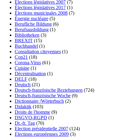
Élections législatives 2007
(7)
Élections législatives 2017
(1)
Élections municipales 2008
(7)
Énergie nucléaire
(5)
Berufliche Bildung
(6)
Berufsausbildung
(1)
Bibliotheken
(3)
BREXIT
(15)
Buchhandel
(1)
Consultation citoyennes
(1)
Cop21
(18)
Corona-Virus
(61)
Cuisine
(1)
Décentralisation
(1)
DELF
(18)
Deutsch
(21)
Deutsch-französische Beziehungen
(724)
Deutsch-französische Woche
(9)
Dictionnaire /Wörterbuch
(2)
Didaktik
(103)
Droits de l'homme
(9)
DSGVO-RGPD
(1)
Dt.-fr. Tag
(70)
Election présidentielle 2007
(124)
Elections européennes 2009
(3)