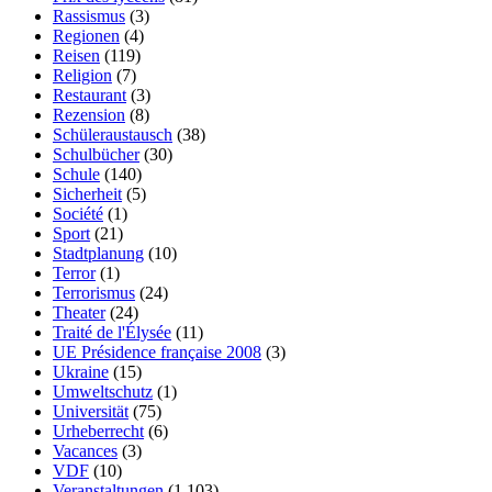
Rassismus
(3)
Regionen
(4)
Reisen
(119)
Religion
(7)
Restaurant
(3)
Rezension
(8)
Schüleraustausch
(38)
Schulbücher
(30)
Schule
(140)
Sicherheit
(5)
Société
(1)
Sport
(21)
Stadtplanung
(10)
Terror
(1)
Terrorismus
(24)
Theater
(24)
Traité de l'Élysée
(11)
UE Présidence française 2008
(3)
Ukraine
(15)
Umweltschutz
(1)
Universität
(75)
Urheberrecht
(6)
Vacances
(3)
VDF
(10)
Veranstaltungen
(1.103)