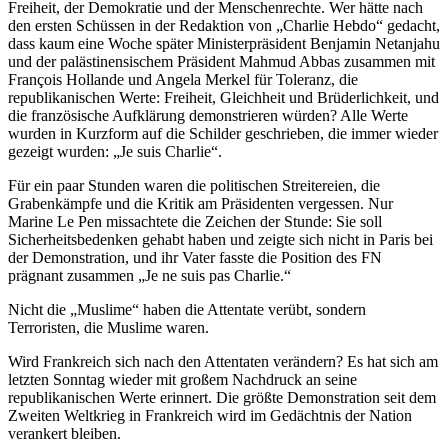
Freiheit, der Demokratie und der Menschenrechte. Wer hätte nach
den ersten Schüssen in der Redaktion von „Charlie Hebdo“ gedacht,
dass kaum eine Woche später Ministerpräsident Benjamin Netanjahu
und der palästinensischem Präsident Mahmud Abbas zusammen mit
François Hollande und Angela Merkel für Toleranz, die
republikanischen Werte: Freiheit, Gleichheit und Brüderlichkeit, und
die französische Aufklärung demonstrieren würden? Alle Werte
wurden in Kurzform auf die Schilder geschrieben, die immer wieder
gezeigt wurden: „Je suis Charlie“.
Für ein paar Stunden waren die politischen Streitereien, die
Grabenkämpfe und die Kritik am Präsidenten vergessen. Nur
Marine Le Pen missachtete die Zeichen der Stunde: Sie soll
Sicherheitsbedenken gehabt haben und zeigte sich nicht in Paris bei
der Demonstration, und ihr Vater fasste die Position des FN
prägnant zusammen „Je ne suis pas Charlie.“
Nicht die „Muslime“ haben die Attentate verübt, sondern
Terroristen, die Muslime waren.
Wird Frankreich sich nach den Attentaten verändern? Es hat sich am
letzten Sonntag wieder mit großem Nachdruck an seine
republikanischen Werte erinnert. Die größte Demonstration seit dem
Zweiten Weltkrieg in Frankreich wird im Gedächtnis der Nation
verankert bleiben.