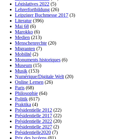
Législatives 2022
(5)
Lehrerfortbildung
(26)
Leipziger Buchmesse 2017
(3)
Literatur
(396)
Mai 68
(6)
Marokko
(6)
Medien
(213)
Menschenrechte
(20)
Migranten
(7)
Mobilité
(2)
Monuments historiques
(6)
Museum
(15)
Musik
(153)
Numérique/Digitale Welt
(20)
Online Lernen
(26)
Paris
(68)
Philosophie
(64)
Politik
(617)
Praktika
(4)
Présidentielle 2012
(22)
Présidentielle 2017
(22)
Présidentielle 2022
(20)
Présidentielle 2027
(2)
Présidentielle2020
(7)
Prix des lycéens
(81)