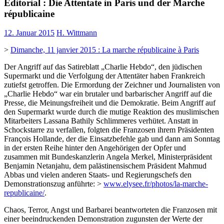
Éditorial : Die Attentate in Paris und der Marche
républicaine
12. Januar 2015
H. Wittmann
>
Dimanche, 11 janvier 2015 : La marche républicaine à Paris
Der Angriff auf das Satireblatt „Charlie Hebdo“, den jüdischen
Supermarkt und die Verfolgung der Attentäter haben Frankreich
zutiefst getroffen. Die Ermordung der Zeichner und Journalisten von
„Charlie Hebdo“ war ein brutaler und barbarischer Angriff auf die
Presse, die Meinungsfreiheit und die Demokratie. Beim Angriff auf
den Supermarkt wurde durch die mutige Reaktion des muslimischen
Mitarbeiters Lassana Bathily Schlimmeres verhütet. Anstatt in
Schockstarre zu verfallen, folgten die Franzosen ihrem Präsidenten
François Hollande, der die Einsatzbefehle gab und dann am Sonntag
in der ersten Reihe hinter den Angehörigen der Opfer und
zusammen mit Bundeskanzlerin Angela Merkel, Ministerpräsident
Benjamin Netanjahu, dem palästinensischem Präsident Mahmud
Abbas und vielen anderen Staats- und Regierungschefs den
Demonstrationszug anführte: >
www.elysee.fr/photos/la-marche-
republicaine/
.
Chaos, Terror, Angst und Barbarei beantworteten die Franzosen mit
einer beeindruckenden Demonstration zugunsten der Werte der