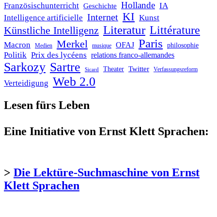
Hollande
Französischunterricht
IA
Geschichte
KI
Internet
Intelligence artificielle
Kunst
Literatur
Littérature
Künstliche Intelligenz
Paris
Merkel
Macron
OFAJ
philosophie
Medien
musique
Politik
Prix des lycéens
relations franco-allemandes
Sarkozy
Sartre
Twitter
Theater
Verfassungsreform
Sicard
Web 2.0
Verteidigung
Lesen fürs Leben
Eine Initiative von Ernst Klett Sprachen:
>
Die Lektüre-Suchmaschine von Ernst
Klett Sprachen