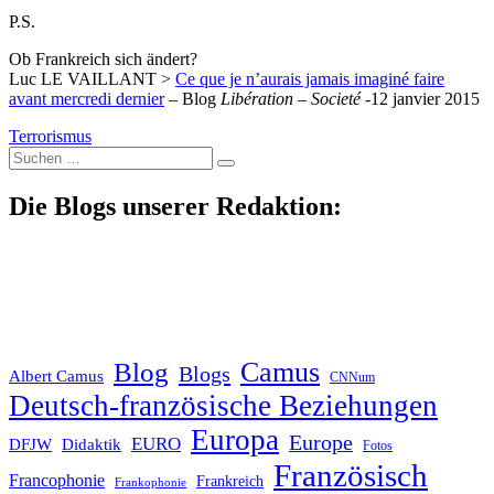
P.S.
Ob Frankreich sich ändert?
Luc LE VAILLANT >
Ce que je n’aurais jamais imaginé faire
avant mercredi dernier
– Blog
Libération – Societé
-12 janvier 2015
Terrorismus
Suche
nach:
Die Blogs unserer Redaktion:
Blog
Camus
Blogs
Albert Camus
CNNum
Deutsch-französische Beziehungen
Europa
Europe
EURO
DFJW
Didaktik
Fotos
Französisch
Francophonie
Frankreich
Frankophonie