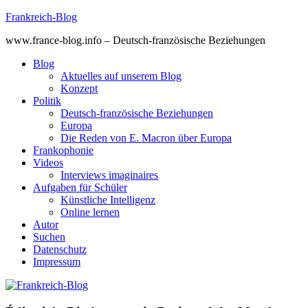
Skip
Frankreich-Blog
to
www.france-blog.info – Deutsch-französische Beziehungen
content
Blog
Aktuelles auf unserem Blog
Konzept
Politik
Deutsch-französische Beziehungen
Europa
Die Reden von E. Macron über Europa
Frankophonie
Videos
Interviews imaginaires
Aufgaben für Schüler
Künstliche Intelligenz
Online lernen
Autor
Suchen
Datenschutz
Impressum