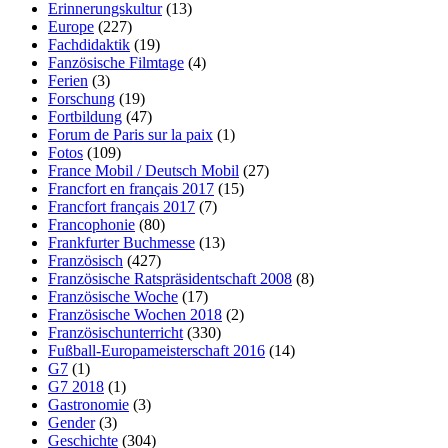
Erinnerungskultur
(13)
Europe
(227)
Fachdidaktik
(19)
Fanzösische Filmtage
(4)
Ferien
(3)
Forschung
(19)
Fortbildung
(47)
Forum de Paris sur la paix
(1)
Fotos
(109)
France Mobil / Deutsch Mobil
(27)
Francfort en français 2017
(15)
Francfort français 2017
(7)
Francophonie
(80)
Frankfurter Buchmesse
(13)
Französisch
(427)
Französische Ratspräsidentschaft 2008
(8)
Französische Woche
(17)
Französische Wochen 2018
(2)
Französischunterricht
(330)
Fußball-Europameisterschaft 2016
(14)
G7
(1)
G7 2018
(1)
Gastronomie
(3)
Gender
(3)
Geschichte
(304)