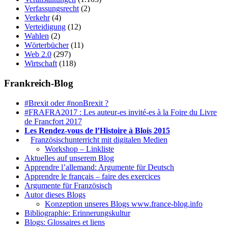
Verfassungsrecht
(2)
Verkehr
(4)
Verteidigung
(12)
Wahlen
(2)
Wörterbücher
(11)
Web 2.0
(297)
Wirtschaft
(118)
Frankreich-Blog
#Brexit oder #nonBrexit ?
#FRAFRA2017 : Les auteur-es invité-es à la Foire du Livre
de Francfort 2017
Les Rendez-vous de l’Histoire à Blois 2015
1.
Französischunterricht mit digitalen Medien
Workshop – Linkliste
Aktuelles auf unserem Blog
Apprendre l’allemand: Argumente für Deutsch
Apprendre le français – faire des exercices
Argumente für Französisch
Autor dieses Blogs
Konzeption unseres Blogs www.france-blog.info
Bibliographie: Erinnerungskultur
Blogs: Glossaires et liens