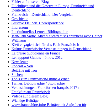
Fehler auf unserem Blog
Flüchtlinge und die Gesetze in Europa, Frankreich und
Deutschland
Frankreich – Deutschland: Der Vergleich
Geschichte
Gustave Flaubert, Correspondance
Impressum
Interkulturelles Lernen: Bibliographie
Jean-Paul Sartre. Michel Sicard et ses entretiens avec Heiner
Wittmann
Klett engagiert sich für das Fach Französisch
Kultur: Französische Veranstaltungen in Deutschland
La presse quotidienne en France
Le rappport Gallois – 5 nov. 2012
Newsletter
Podcast – Son
Beiträge mit Ton
Suchen
Tools zum Französisch-Online-Lernen
Twitter: Bibliographie / Sitographie
Veranstaltungen: Francfort en français 2017 /
Frankfurt auf Französisch
Videos auf diesem Blog
Wichtige Beiträge
www.france-blog.info: Beiträge mit Aufgaben für