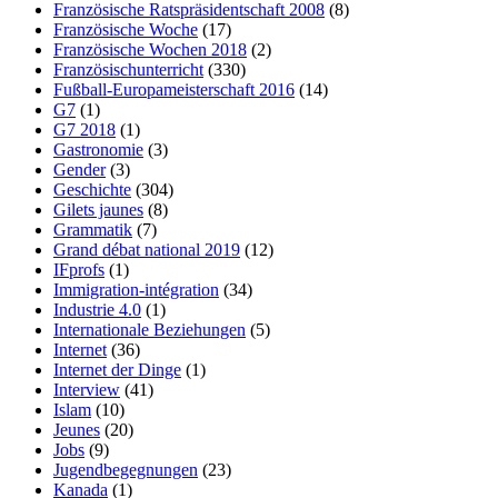
Französische Ratspräsidentschaft 2008
(8)
Französische Woche
(17)
Französische Wochen 2018
(2)
Französischunterricht
(330)
Fußball-Europameisterschaft 2016
(14)
G7
(1)
G7 2018
(1)
Gastronomie
(3)
Gender
(3)
Geschichte
(304)
Gilets jaunes
(8)
Grammatik
(7)
Grand débat national 2019
(12)
IFprofs
(1)
Immigration-intégration
(34)
Industrie 4.0
(1)
Internationale Beziehungen
(5)
Internet
(36)
Internet der Dinge
(1)
Interview
(41)
Islam
(10)
Jeunes
(20)
Jobs
(9)
Jugendbegegnungen
(23)
Kanada
(1)