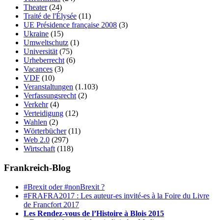
Theater
(24)
Traité de l'Élysée
(11)
UE Présidence française 2008
(3)
Ukraine
(15)
Umweltschutz
(1)
Universität
(75)
Urheberrecht
(6)
Vacances
(3)
VDF
(10)
Veranstaltungen
(1.103)
Verfassungsrecht
(2)
Verkehr
(4)
Verteidigung
(12)
Wahlen
(2)
Wörterbücher
(11)
Web 2.0
(297)
Wirtschaft
(118)
Frankreich-Blog
#Brexit oder #nonBrexit ?
#FRAFRA2017 : Les auteur-es invité-es à la Foire du Livre
de Francfort 2017
Les Rendez-vous de l’Histoire à Blois 2015