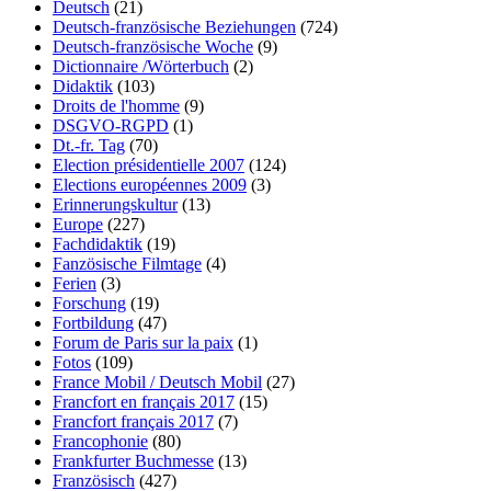
Deutsch
(21)
Deutsch-französische Beziehungen
(724)
Deutsch-französische Woche
(9)
Dictionnaire /Wörterbuch
(2)
Didaktik
(103)
Droits de l'homme
(9)
DSGVO-RGPD
(1)
Dt.-fr. Tag
(70)
Election présidentielle 2007
(124)
Elections européennes 2009
(3)
Erinnerungskultur
(13)
Europe
(227)
Fachdidaktik
(19)
Fanzösische Filmtage
(4)
Ferien
(3)
Forschung
(19)
Fortbildung
(47)
Forum de Paris sur la paix
(1)
Fotos
(109)
France Mobil / Deutsch Mobil
(27)
Francfort en français 2017
(15)
Francfort français 2017
(7)
Francophonie
(80)
Frankfurter Buchmesse
(13)
Französisch
(427)