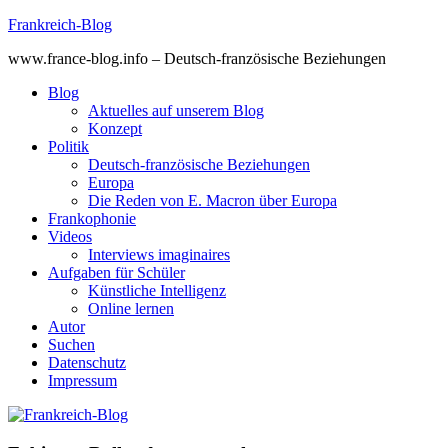
Skip
Frankreich-Blog
to
www.france-blog.info – Deutsch-französische Beziehungen
content
Blog
Aktuelles auf unserem Blog
Konzept
Politik
Deutsch-französische Beziehungen
Europa
Die Reden von E. Macron über Europa
Frankophonie
Videos
Interviews imaginaires
Aufgaben für Schüler
Künstliche Intelligenz
Online lernen
Autor
Suchen
Datenschutz
Impressum