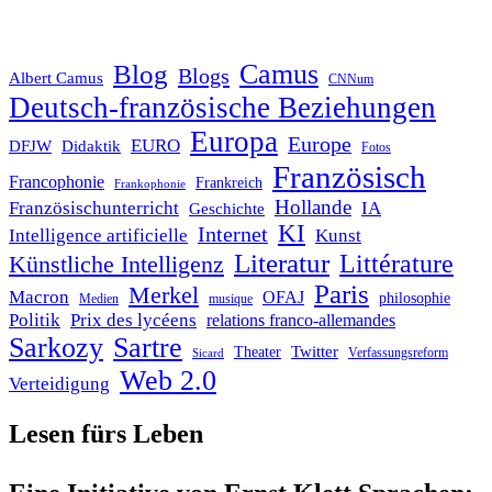
Blog
Camus
Blogs
Albert Camus
CNNum
Deutsch-französische Beziehungen
Europa
Europe
EURO
DFJW
Didaktik
Fotos
Französisch
Francophonie
Frankreich
Frankophonie
Hollande
Französischunterricht
IA
Geschichte
KI
Internet
Intelligence artificielle
Kunst
Literatur
Littérature
Künstliche Intelligenz
Paris
Merkel
Macron
OFAJ
philosophie
Medien
musique
Politik
Prix des lycéens
relations franco-allemandes
Sarkozy
Sartre
Twitter
Theater
Verfassungsreform
Sicard
Web 2.0
Verteidigung
Lesen fürs Leben