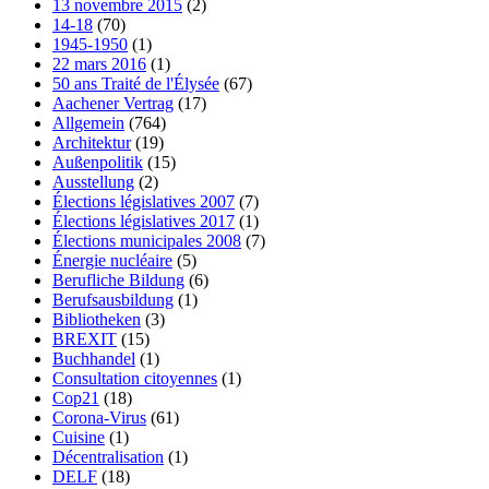
13 novembre 2015
(2)
14-18
(70)
1945-1950
(1)
22 mars 2016
(1)
50 ans Traité de l'Élysée
(67)
Aachener Vertrag
(17)
Allgemein
(764)
Architektur
(19)
Außenpolitik
(15)
Ausstellung
(2)
Élections législatives 2007
(7)
Élections législatives 2017
(1)
Élections municipales 2008
(7)
Énergie nucléaire
(5)
Berufliche Bildung
(6)
Berufsausbildung
(1)
Bibliotheken
(3)
BREXIT
(15)
Buchhandel
(1)
Consultation citoyennes
(1)
Cop21
(18)
Corona-Virus
(61)
Cuisine
(1)
Décentralisation
(1)
DELF
(18)