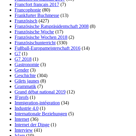
Francfort français 2017
(7)
Francophonie
(80)
Frankfurter Buchmesse
(13)
Französisch
(427)
Französische Ratspräsidentschaft 2008
(8)
Französische Woche
(17)
Französische Wochen 2018
(2)
Französischunterricht
(330)
Fußball-Europameisterschaft 2016
(14)
G7
(1)
G7 2018
(1)
Gastronomie
(3)
Gender
(3)
Geschichte
(304)
Gilets jaunes
(8)
Grammatik
(7)
Grand débat national 2019
(12)
IFprofs
(1)
Immigration-intégration
(34)
Industrie 4.0
(1)
Internationale Beziehungen
(5)
Internet
(36)
Internet der Dinge
(1)
Interview
(41)
Islam
(10)