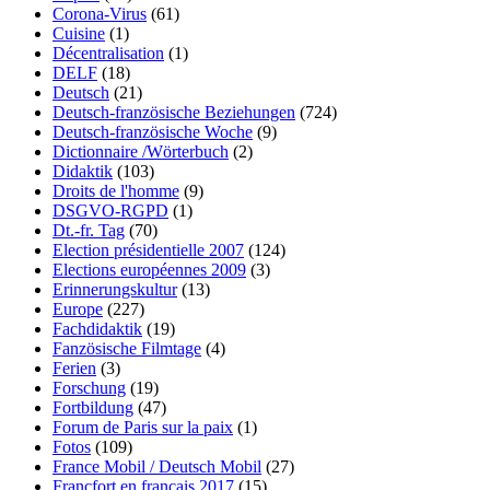
Corona-Virus
(61)
Cuisine
(1)
Décentralisation
(1)
DELF
(18)
Deutsch
(21)
Deutsch-französische Beziehungen
(724)
Deutsch-französische Woche
(9)
Dictionnaire /Wörterbuch
(2)
Didaktik
(103)
Droits de l'homme
(9)
DSGVO-RGPD
(1)
Dt.-fr. Tag
(70)
Election présidentielle 2007
(124)
Elections européennes 2009
(3)
Erinnerungskultur
(13)
Europe
(227)
Fachdidaktik
(19)
Fanzösische Filmtage
(4)
Ferien
(3)
Forschung
(19)
Fortbildung
(47)
Forum de Paris sur la paix
(1)
Fotos
(109)
France Mobil / Deutsch Mobil
(27)
Francfort en français 2017
(15)