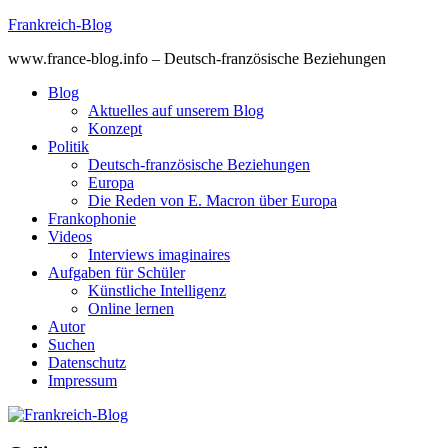
Skip
Frankreich-Blog
to
www.france-blog.info – Deutsch-französische Beziehungen
content
Blog
Aktuelles auf unserem Blog
Konzept
Politik
Deutsch-französische Beziehungen
Europa
Die Reden von E. Macron über Europa
Frankophonie
Videos
Interviews imaginaires
Aufgaben für Schüler
Künstliche Intelligenz
Online lernen
Autor
Suchen
Datenschutz
Impressum