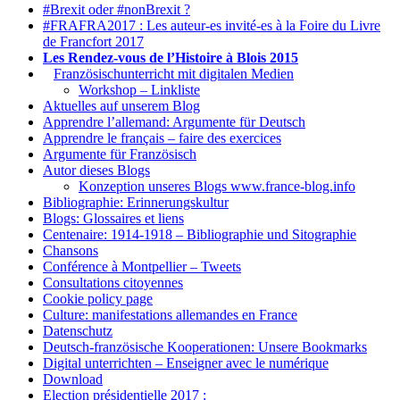
#Brexit oder #nonBrexit ?
#FRAFRA2017 : Les auteur-es invité-es à la Foire du Livre
de Francfort 2017
Les Rendez-vous de l’Histoire à Blois 2015
1.
Französischunterricht mit digitalen Medien
Workshop – Linkliste
Aktuelles auf unserem Blog
Apprendre l’allemand: Argumente für Deutsch
Apprendre le français – faire des exercices
Argumente für Französisch
Autor dieses Blogs
Konzeption unseres Blogs www.france-blog.info
Bibliographie: Erinnerungskultur
Blogs: Glossaires et liens
Centenaire: 1914-1918 – Bibliographie und Sitographie
Chansons
Conférence à Montpellier – Tweets
Consultations citoyennes
Cookie policy page
Culture: manifestations allemandes en France
Datenschutz
Deutsch-französische Kooperationen: Unsere Bookmarks
Digital unterrichten – Enseigner avec le numérique
Download
Election présidentielle 2017 :