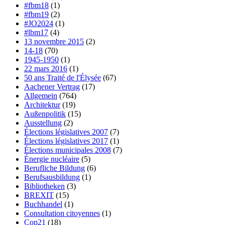
#fbm18
(1)
#fbm19
(2)
#JO2024
(1)
#lbm17
(4)
13 novembre 2015
(2)
14-18
(70)
1945-1950
(1)
22 mars 2016
(1)
50 ans Traité de l'Élysée
(67)
Aachener Vertrag
(17)
Allgemein
(764)
Architektur
(19)
Außenpolitik
(15)
Ausstellung
(2)
Élections législatives 2007
(7)
Élections législatives 2017
(1)
Élections municipales 2008
(7)
Énergie nucléaire
(5)
Berufliche Bildung
(6)
Berufsausbildung
(1)
Bibliotheken
(3)
BREXIT
(15)
Buchhandel
(1)
Consultation citoyennes
(1)
Cop21
(18)