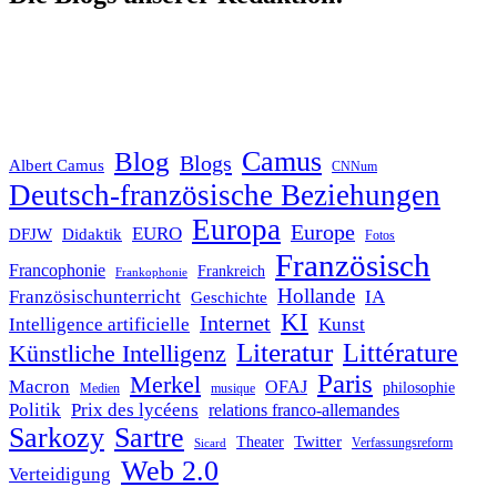
Blog
Camus
Blogs
Albert Camus
CNNum
Deutsch-französische Beziehungen
Europa
Europe
EURO
DFJW
Didaktik
Fotos
Französisch
Francophonie
Frankreich
Frankophonie
Hollande
Französischunterricht
IA
Geschichte
KI
Internet
Intelligence artificielle
Kunst
Literatur
Littérature
Künstliche Intelligenz
Paris
Merkel
Macron
OFAJ
philosophie
Medien
musique
Politik
Prix des lycéens
relations franco-allemandes
Sarkozy
Sartre
Twitter
Theater
Verfassungsreform
Sicard
Web 2.0
Verteidigung