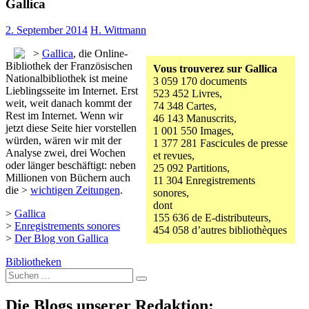
Gallica
2. September 2014
H. Wittmann
>
Gallica
, die Online-
Bibliothek der Französischen
Vous trouverez sur Gallica
Nationalbibliothek ist meine
3 059 170 documents
Lieblingsseite im Internet. Erst
523 452 Livres,
weit, weit danach kommt der
74 348 Cartes,
Rest im Internet. Wenn wir
46 143 Manuscrits,
jetzt diese Seite hier vorstellen
1 001 550 Images,
würden, wären wir mit der
1 377 281 Fascicules de presse
Analyse zwei, drei Wochen
et revues,
oder länger beschäftigt: neben
25 092 Partitions,
Millionen von Büchern auch
11 304 Enregistrements
die >
wichtigen Zeitungen
.
sonores,
dont
>
Gallica
155 636 de E-distributeurs,
>
Enregistrements sonores
454 058 d’autres bibliothèques
>
Der Blog von Gallica
Bibliotheken
Suche
nach:
Die Blogs unserer Redaktion: